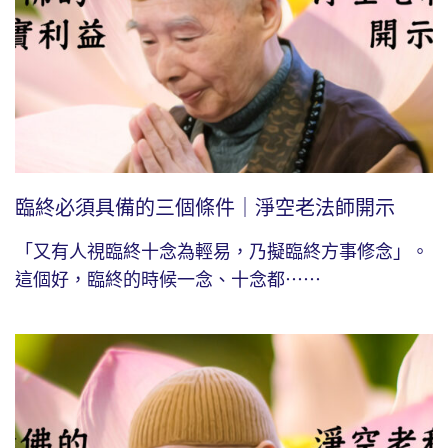
臨終必須具備的三個條件｜淨空老法師開示
「又有人視臨終十念為輕易，乃擬臨終方事修念」。
這個好，臨終的時候一念、十念都⋯⋯