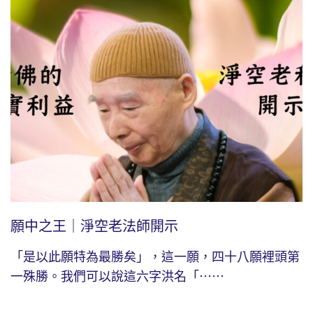
願中之王｜淨空老法師開示
「是以此願特為最勝矣」，這一願，四十八願裡頭第
一殊勝。我們可以說這六字洪名「⋯⋯