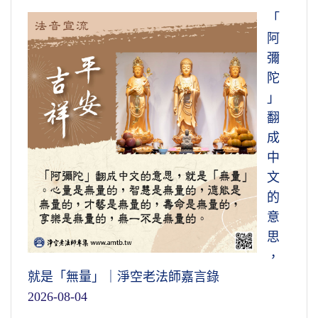
「
阿
彌
陀
」
翻
成
中
文
的
意
思
，
就是「無量」｜淨空老法師嘉言錄
2026-08-04