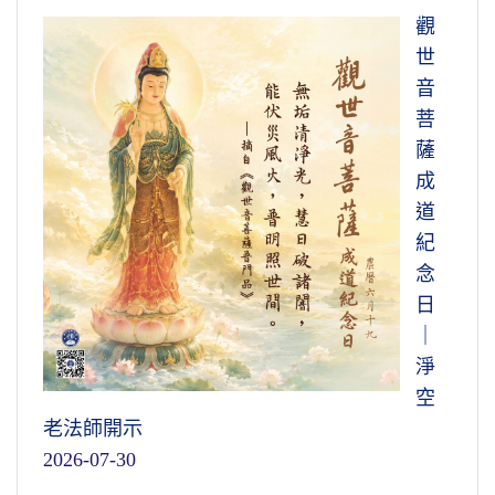
觀
世
音
菩
薩
成
道
紀
念
日
｜
淨
空
老法師開示
2026-07-30