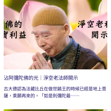
沾阿彌陀佛的光｜淨空老法師開示
古大德認為法藏比丘在做世饒王的時候已經是地上菩
薩，乘願再來的。「如是則彌陀最⋯⋯