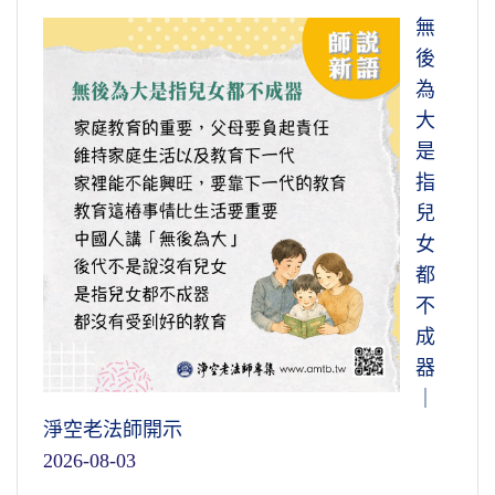
無
後
為
大
是
指
兒
女
都
不
成
器
｜
淨空老法師開示
2026-08-03