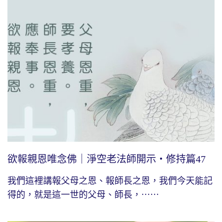
欲報親恩唯念佛｜淨空老法師開示・修持篇47
我們這裡講報父母之恩、報師長之恩，我們今天能記
得的，就是這一世的父母、師長，⋯⋯