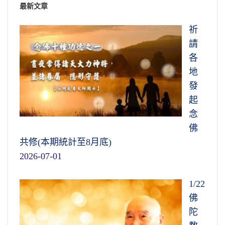
最新文章
祈
請
各
地
發
起
念
佛
共修(本期統計至8月底)
2026-07-01
1/22
佛
陀