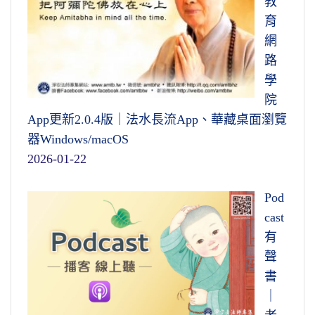
教
育
網
路
學
院
App更新2.0.4版｜法水長流App、華藏桌面瀏覽
器Windows/macOS
2026-01-22
Pod
cast
有
聲
書
｜