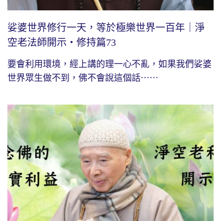
娑婆世界修行一天，等於極樂世界一百年｜淨
空老法師開示・修持篇73
要會利用環境，經上講的理一心不亂，如果我們娑婆
世界眾生做不到，佛不會說這個話⋯⋯