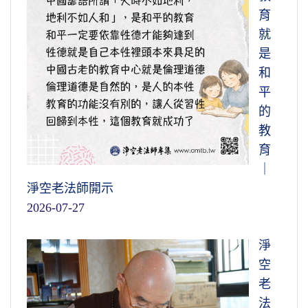
育
就
是
和
平
的
教
育
｜
淨空老法師開示
2026-07-27
淨
空
老
法