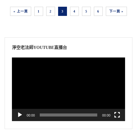
« 上一頁
1
2
3
4
5
6
下一頁 »
淨空老法師YOUTUBE直播台
視
訊
播
放
器
00:00
00:00