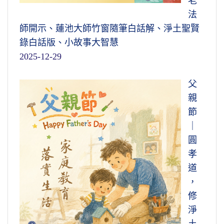
老
法
師開示、蓮池大師竹窗隨筆白話解、淨土聖賢
錄白話版、小故事大智慧
2025-12-29
父
親
節
｜
圓
孝
道
，
修
淨
土