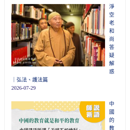
淨
空
老
和
尚
答
疑
解
惑
｜弘法、護法篇
2026-07-29
中
國
的
教