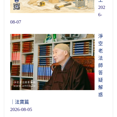
202
6-
08-07
淨
空
老
法
師
答
疑
解
惑
｜法寶篇
2026-08-05