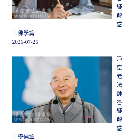
疑
解
惑
｜佛學篇
2026-07-25
淨
空
老
法
師
答
疑
解
惑
｜學佛篇