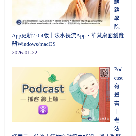
網
路
學
院
App更新2.0.4版｜法水長流App、華藏桌面瀏覽
器Windows/macOS
2026-01-22
Pod
cast
有
聲
書
｜
老
法