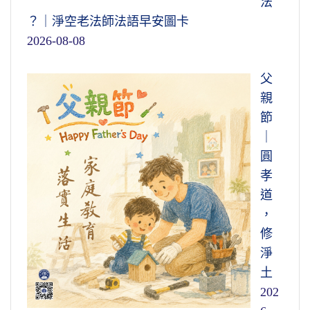
法
？｜淨空老法師法語早安圖卡
2026-08-08
父
親
節
｜
圓
孝
道
，
修
淨
土
202