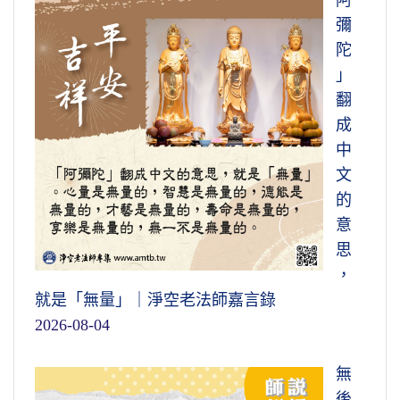
阿
彌
陀
」
翻
成
中
文
的
意
思
，
就是「無量」｜淨空老法師嘉言錄
2026-08-04
無
後