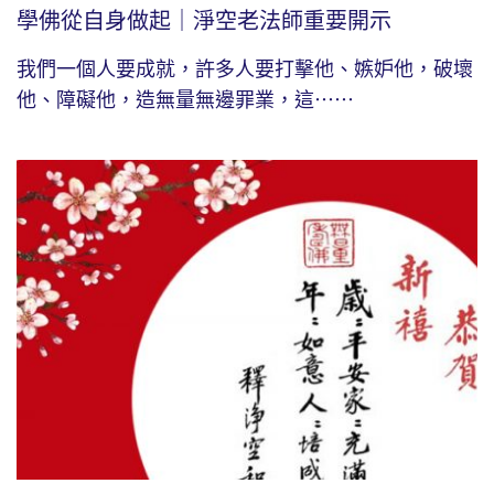
學佛從自身做起｜淨空老法師重要開示
我們一個人要成就，許多人要打擊他、嫉妒他，破壞
他、障礙他，造無量無邊罪業，這⋯⋯