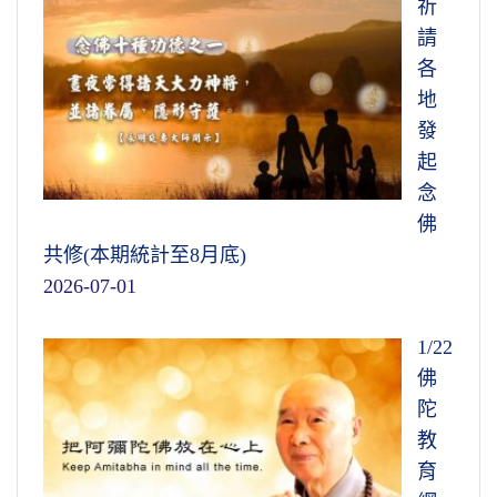
祈
請
各
地
發
起
念
佛
共修(本期統計至8月底)
2026-07-01
1/22
佛
陀
教
育