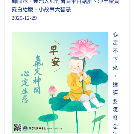
師開示、蓮池大師竹窗隨筆白話解、淨土聖賢
錄白話版、小故事大智慧
2025-12-29
心
定
不
下
來
，
讀
經
要
怎
麼
念