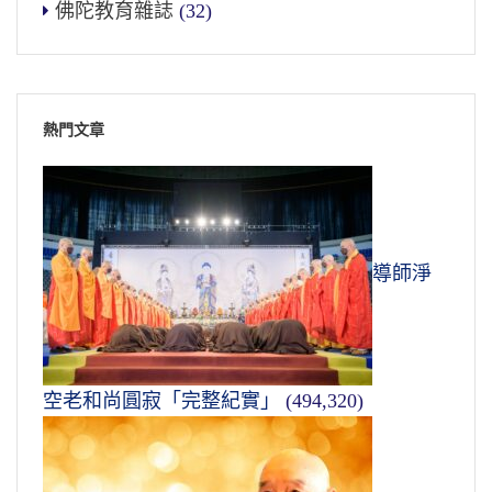
佛陀教育雜誌
(32)
熱門文章
導師淨
空老和尚圓寂「完整紀實」
(494,320)