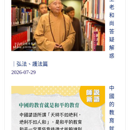
老
和
尚
答
疑
解
惑
｜弘法、護法篇
2026-07-29
中
國
的
教
育
就