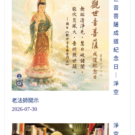
音
菩
薩
成
道
紀
念
日
｜
淨
空
老法師開示
2026-07-30
淨
空