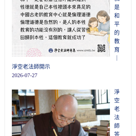
是
和
平
的
教
育
｜
淨空老法師開示
2026-07-27
淨
空
老
法
師
答