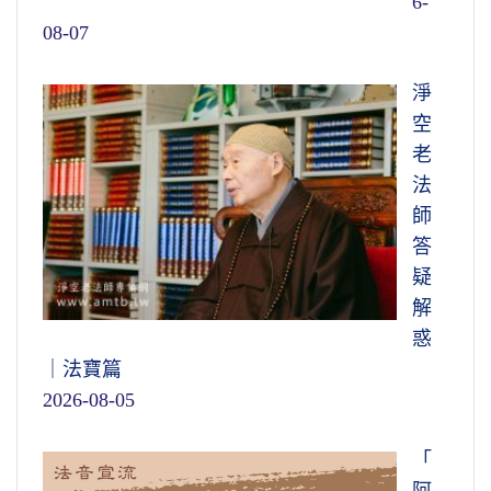
6-
08-07
淨
空
老
法
師
答
疑
解
惑
｜法寶篇
2026-08-05
「