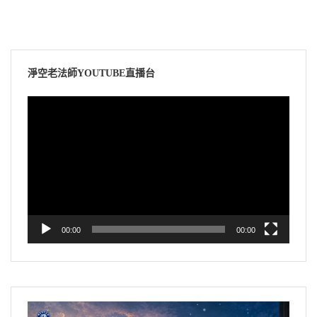
淨空老法師YOUTUBE直播台
視
訊
播
放
器
00:00
00:00