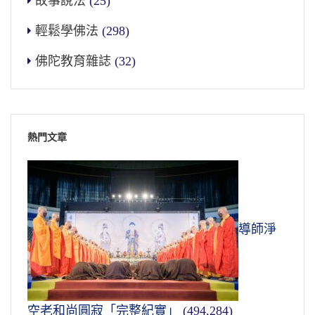
故事說法
(25)
輕鬆學佛法
(298)
佛陀教育雜誌
(32)
熱門文章
導師淨
空老和尚圓寂「完整紀實」
(494,284)