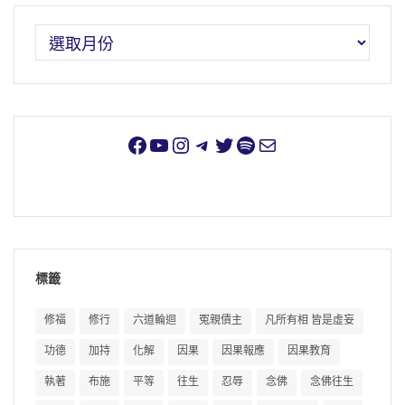
標籤
修福
修行
六道輪迴
冤親債主
凡所有相 皆是虛妄
功德
加持
化解
因果
因果報應
因果教育
執著
布施
平等
往生
忍辱
念佛
念佛往生