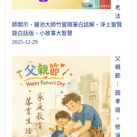
老
法
師開示、蓮池大師竹窗隨筆白話解、淨土聖賢
錄白話版、小故事大智慧
2025-12-29
父
親
節
｜
圓
孝
道
，
修
淨