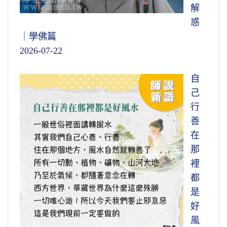
解
惑
｜學佛篇
2026-07-22
自
己
行
善
在
那
裡
都
是
好
風