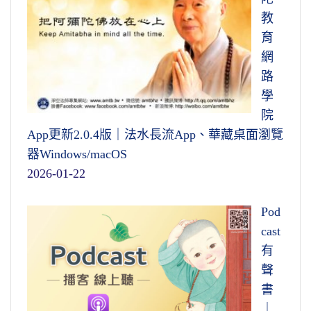
教
育
網
路
學
院
App更新2.0.4版｜法水長流App、華藏桌面瀏覽
器Windows/macOS
2026-01-22
Pod
cast
有
聲
書
｜