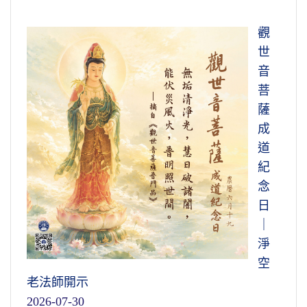
觀
世
音
菩
薩
成
道
紀
念
日
｜
淨
空
老法師開示
2026-07-30