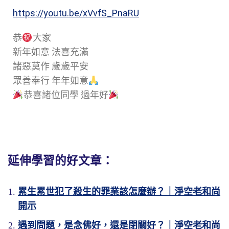
https://youtu.be/xVvfS_PnaRU
恭
大家
新年如意 法喜充滿
諸惡莫作 歲歲平安
眾善奉行 年年如意
恭喜諸位同學 過年好
延伸學習的好文章：
累生累世犯了殺生的罪業該怎麼辦？｜淨空老和尚
開示
遇到問題，是念佛好，還是閉關好？｜淨空老和尚