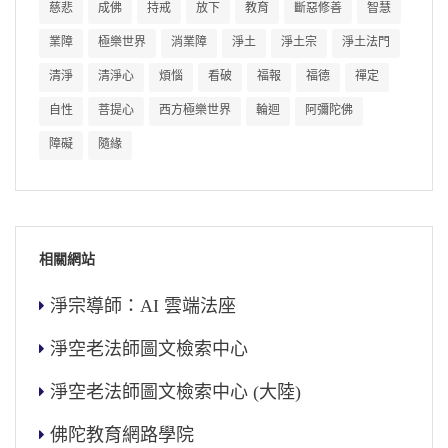
慈悲
成佛
持戒
放下
教育
斷惡修善
智慧
業障
極樂世界
消業障
淨土
淨土宗
淨土法門
清淨
清淨心
煩惱
看破
福報
福德
禪定
自性
菩提心
西方極樂世界
輪迴
阿彌陀佛
障礙
隨緣
相關網站
淨宗導師：AI 雲端法座
淨空老法師圖文檢索中心
淨空老法師圖文檢索中心 (大陸)
佛陀教育網路學院