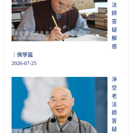
法
師
答
疑
解
惑
｜佛學篇
2026-07-25
淨
空
老
法
師
答
疑