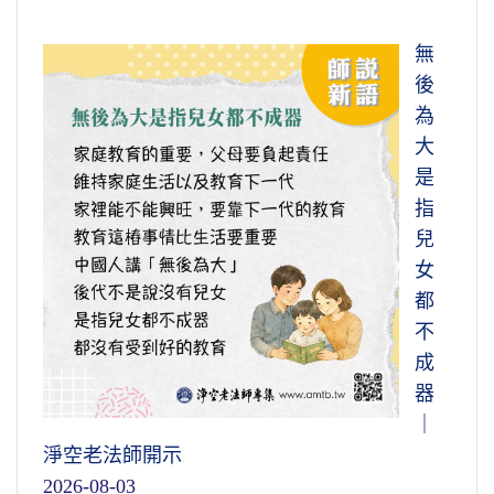
無
後
為
大
是
指
兒
女
都
不
成
器
｜
淨空老法師開示
2026-08-03