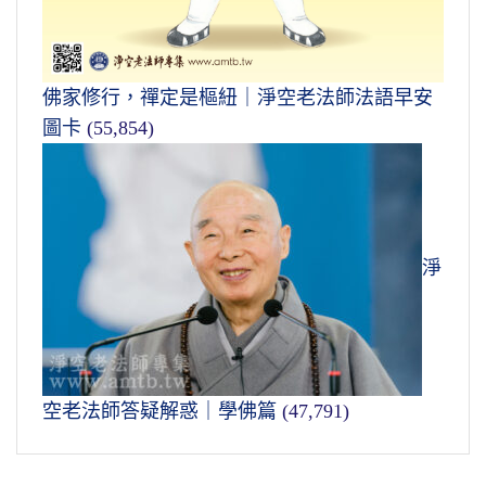
佛家修行，禪定是樞紐｜淨空老法師法語早安
圖卡
(55,854)
淨
空老法師答疑解惑｜學佛篇
(47,791)