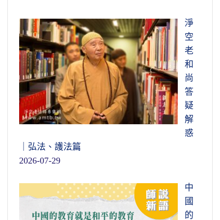
淨
空
老
和
尚
答
疑
解
惑
｜弘法、護法篇
2026-07-29
中
國
的