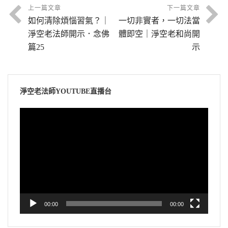
上一篇文章
下一篇文章
如何清除煩惱習氣？｜
一切非實者，一切法當
淨空老法師開示．念佛
體即空｜淨空老和尚開
篇25
示
淨空老法師YOUTUBE直播台
視
訊
播
放
器
00:00
00:00