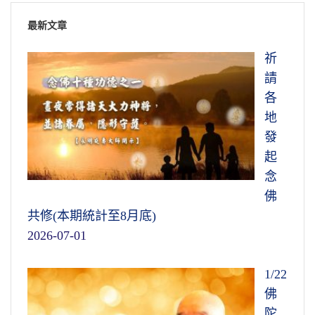
最新文章
祈
請
各
地
發
起
念
佛
共修(本期統計至8月底)
2026-07-01
1/22
佛
陀