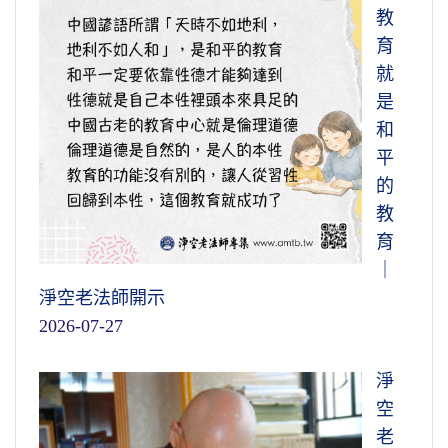
教
育
就
是
和
平
的
教
育
｜
淨空老法師開示
2026-07-27
淨
空
老