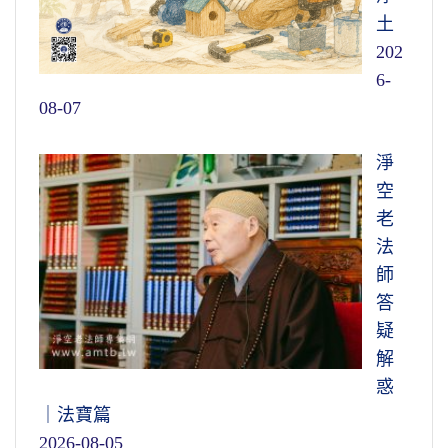
土
202
6-
08-07
淨
空
老
法
師
答
疑
解
惑
｜法寶篇
2026-08-05