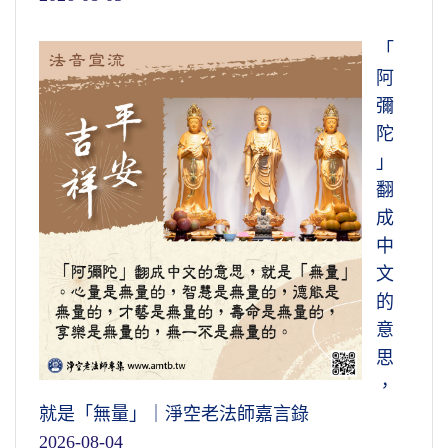
「
阿
彌
陀
」
翻
成
中
文
的
意
思
，
就是「無量」｜淨空老法師嘉言錄
2026-08-04