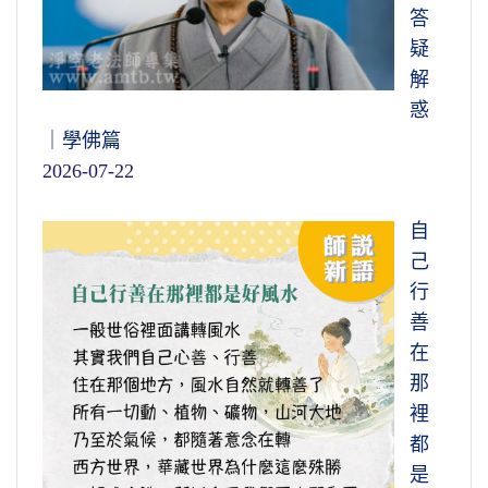
答
疑
解
惑
｜學佛篇
2026-07-22
自
己
行
善
在
那
裡
都
是