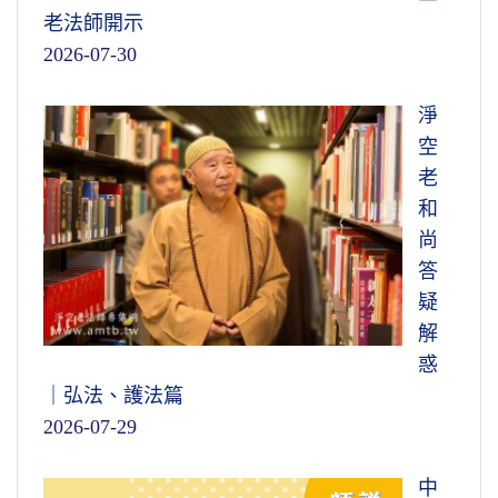
老法師開示
2026-07-30
淨
空
老
和
尚
答
疑
解
惑
｜弘法、護法篇
2026-07-29
中