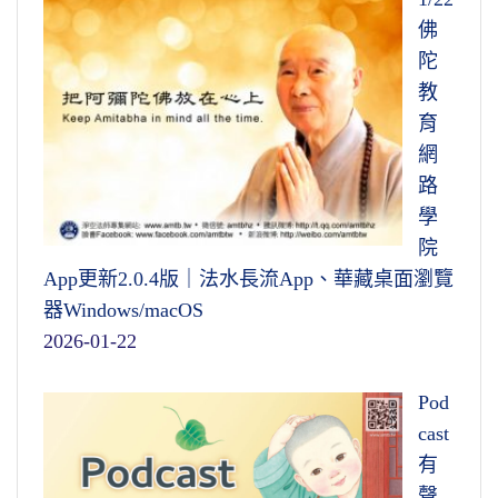
佛
陀
教
育
網
路
學
院
App更新2.0.4版｜法水長流App、華藏桌面瀏覽
器Windows/macOS
2026-01-22
Pod
cast
有
聲