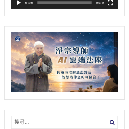
2010/7/15 檔名：02-039-0080
2010/8/5 檔名：02-039-0097
遇到章嘉大師，他勸我出家，勸我真幹，這個
00:00
00:00
生煩惱。沒有希望，永遠不生煩惱，看他什麼
責任很大，這個使命也非常神聖，不容易。我
時候轉過來，你會很慶幸、很歡喜。他還沒轉
們要把佛法平反過來，回歸到教育，釋迦牟尼
過來，你知道他業障習氣很重，我們對他所施
佛是個思想家、是個哲學家、是個教育家，搞
的力度還不夠，所以還不能幫助他轉過來。慢
清楚、搞明白，這個教育確實能救社會，能救
慢來不著急，不要起心動念，一切順其自然，
這個世界。這話不是我說的，七十年代英國湯
這叫妙用。
恩比博士說的，這個話說得是真的，一點都不
假。他說「要解決二十一世紀社會問題」，這
文摘恭錄—淨土大經解演義（第七十七集）
個問題現在非常嚴重，「只有中國孔孟學說與
2010/7/12 檔名：02-039-0077
大乘佛法」。這真知灼見，不容易！
文摘恭錄—淨土大經解演義（第七十三集）
2010/7/8 檔名：02-039-0073