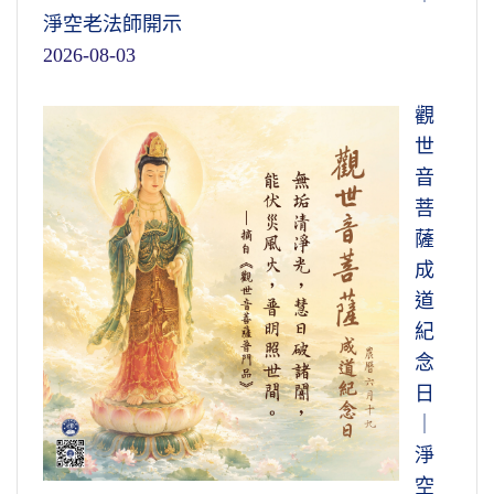
淨空老法師開示
2026-08-03
觀
世
音
菩
薩
成
道
紀
念
日
｜
淨
空