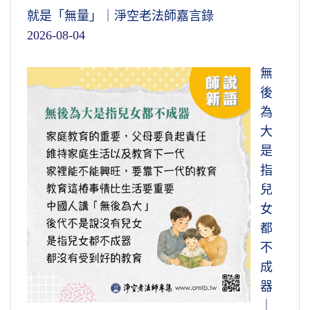
就是「無量」｜淨空老法師嘉言錄
2026-08-04
無
後
為
大
是
指
兒
女
都
不
成
器
｜