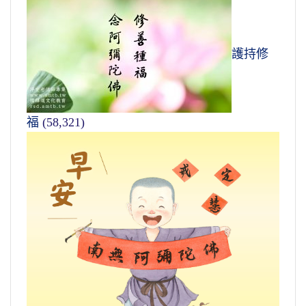
護持修
福
(58,321)