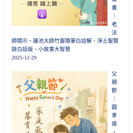
書
｜
老
法
師開示、蓮池大師竹窗隨筆白話解、淨土聖賢
錄白話版、小故事大智慧
2025-12-29
父
親
節
｜
圓
孝
道
，