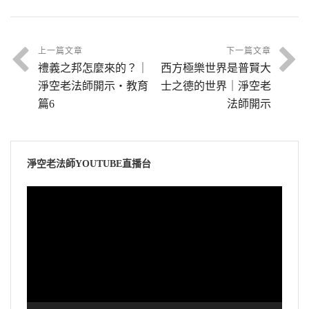
度我的。
愈是真誠、愈是清淨、愈是平等，那個功德就
持戒。
愈大，同一句佛號。為什麼？真誠、清淨、平
現在後世的這些學生對不起老師，為什麼？把
可是佛很慈悲，一切經都有對象，有一部經沒
第二類叫什麼？定共戒，他入定了，入定不會
等跟真心相應，這一句名號是真心。我們妄心
佛陀教育變成宗教，你說糟不糟糕？宗教是迷
有對象，什麼人都合適，《無量壽經》、《阿
上一篇文章
下一篇文章
做壞事情，沒有惡念，也沒有惡行，所以定共
裡面有懷疑、有夾雜，妄心，妄心念這一句真
信的。佛門裡面拜佛、拜菩薩，跟我們中國人
禮義之邦怎麼來的？｜
西方極樂世界是普賢大
彌陀經》。換句話說，這個經雖然是在二、三
戒，定裡頭有戒，道裡頭有戒。如果沒有修
心的時候，真心也變成妄心，就這麼回事情。
拜祖先意思相同，慎終追遠，是紀念的意思，
淨空老法師開示・教育
士之德的世界｜淨空老
千年以前說的，我們可以說他對我說的，為什
道，沒有修定，那就要持戒；沒有戒，佛法就
境隨心轉，名號也是境，也隨心轉，端看我們
跟宗教裡拜神是完全不一樣，我們紀念這位老
篇6
法師開示
麼？平等法。其他的經不平等，有特殊對象，
沒有了，這個諸位同修不能不知道，戒律沒有
自己用的是什麼心，效果殊勝不可思議。你真
師。菩薩是早年的學生，我們的學長，非常有
你根性不相同，所謂是對症下藥的；這是萬靈
了，佛法就滅掉。
的明白了，你今天遇到什麼樣的困難，遭遇什
成就的學長。像孔老夫子七十二賢，三千弟子
藥，什麼病都能治，不需要診斷的，決定能夠
麼樣的魔難，一句阿彌陀佛就解決了。不但消
裡七十二個傑出的人才，那是賢人，在佛法裡
所以我們今天念佛還要強調持戒，為什麼？念
淨空老法師YOUTUBE直播台
把你治好。
災免難，真心去念也感動這些邪魔，他聽到之
稱菩薩，不能不知道。這麼好的教育、這麼好
佛我們自己成就，這地球上許許多多眾生他們
後他也會得度。
視
的內容沒人知道，依照這個教育來學習的人太
這是一個普通的處方，什麼都合適。所以佛經
要受苦，持戒就能夠離苦得樂。戒是善法，斷
訊
少了。
裡面比喻作阿伽陀藥。阿伽陀是印度話，就像
惡修善，善有善果，果報，惡有惡報，佛給我
邪魔也是人，過去生中也曾經修過行、也曾經
播
我們中國講的萬靈丹一樣，無論什麼毛病，你
們講的十個標準，十善業道，你修十善你的果
念過佛，煩惱習氣重變成邪魔。有人提醒他，
放
我們很幸運遇到方東美先生，才把這個事情搞
只要得到這個藥，一定能治好。
報在三善道，真的善。
一念回頭，他就是善知識，轉邪為正、轉迷為
器
清楚、搞明白；原來我們都不相信，都以為它
悟了。念佛人常常要存這個心，不要有希望，
文摘恭錄—淨土大經解演義（第八十集）
文摘恭錄—淨土大經解演義（第九十七集）
是宗教、是迷信。搞清楚、搞明白了，以後我
要有這個心；你有希望，就會有失望，你就會