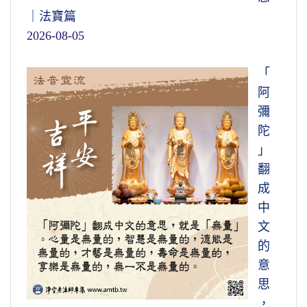
｜法寶篇
2026-08-05
「
阿
彌
陀
」
翻
成
中
文
的
意
思
，