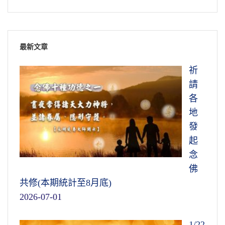
最新文章
祈
請
各
地
發
起
念
佛
共修(本期統計至8月底)
2026-07-01
1/22