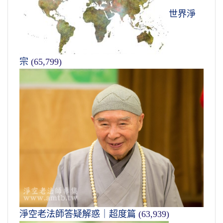
世界淨
宗
(65,799)
淨空老法師答疑解惑｜超度篇
(63,939)