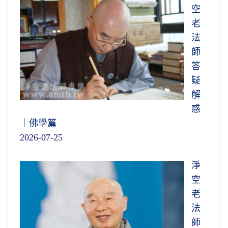
空
老
法
師
答
疑
解
惑
｜佛學篇
2026-07-25
淨
空
老
法
師