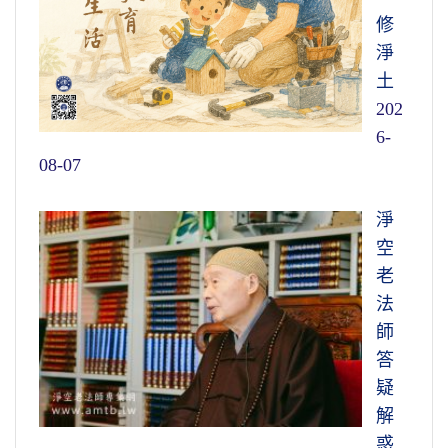
修
淨
土
202
6-
08-07
淨
空
老
法
師
答
疑
解
惑