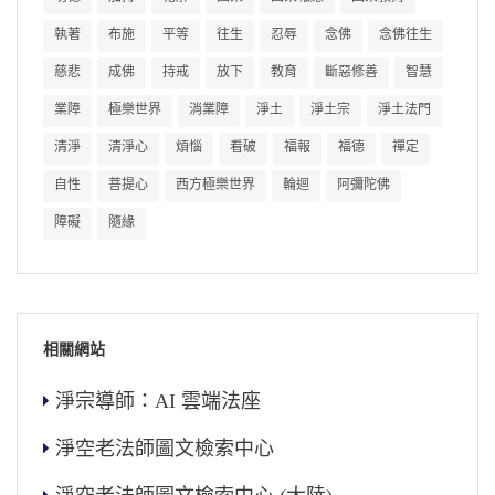
執著
布施
平等
往生
忍辱
念佛
念佛往生
慈悲
成佛
持戒
放下
教育
斷惡修善
智慧
業障
極樂世界
消業障
淨土
淨土宗
淨土法門
清淨
清淨心
煩惱
看破
福報
福德
禪定
自性
菩提心
西方極樂世界
輪迴
阿彌陀佛
障礙
隨緣
相關網站
淨宗導師：AI 雲端法座
淨空老法師圖文檢索中心