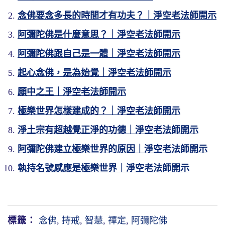
念佛要念多長的時間才有功夫？｜淨空老法師開示
阿彌陀佛是什麼意思？｜淨空老法師開示
阿彌陀佛跟自己是一體｜淨空老法師開示
起心念佛，是為始覺｜淨空老法師開示
學佛的人，想什麼最好？給諸位說，想阿彌陀
古來祖師大德勸導我們「念經不如念咒，念咒
「又念佛即是持戒」，我們要不要再去學戒
我們學佛是接受佛陀的教育，這個要懂，與宗
願中之王｜淨空老法師開示
佛最好，為什麼？阿彌陀佛是代表自性的圓
不如念佛」，這說出來，為什麼？念這句阿彌
律？念佛人不需要了。戒律有三大類，第一個
教不相干，釋迦牟尼佛不是神，也不是仙，他
極樂世界怎樣建成的？｜淨空老法師開示
滿，代表自性的全體，一句阿彌陀佛全都包括
陀佛所召之德無有量。你念這句阿彌陀佛，你
是律儀戒，一定一條一條的遵守，特別是對初
是人。佛是什麼意思你得搞清楚，印度人稱佛
淨土宗有超越覺正淨的功德｜淨空老法師開示
了，不必零零散散去修那一切散善，你這是大
用清淨心去念，用平等心去念，用真誠心去
學的也很重要。
陀，我們中國人稱聖人，這個佛跟聖意思相
圓滿。
念，這一句阿彌陀佛那個功德無量無邊，什麼
同。中國聖的定義，聖是明瞭事實真相，換句
阿彌陀佛建立極樂世界的原因｜淨空老法師開示
真念佛的人，一天到晚十萬聲佛號，那個念佛
問題都解決了。你今天為什麼念佛解決不了問
話說，聖人就是個明白人，我們凡夫是糊塗
執持名號感應是極樂世界｜淨空老法師開示
要學經，佛一生講了不少經，你要知道，這不
就是持戒，這叫什麼？道共戒。念佛是修道，
題？你念的心不誠、不真，裡面有懷疑、有夾
人，聖人是個明白人。「佛」的意思是覺悟，
是對我們說的，對當時那些人說的，那些人跟
修西方道，彌陀的道，步步向極樂世界靠近，
雜，把你念佛那個功夫破壞掉了。人家念佛有
覺悟不就是明白嗎？所以印度稱佛陀跟中國稱
我都不相干，佛是應機說法。如果釋迦牟尼佛
這就屬於道共戒。佛號就是戒律，心裡是佛，
一百分的功德，你念佛只有二、三分的功德。
聖人，這意思是可以說非常非常接近。所以他
今年我們見了面，他對我說了這部經，那就是
口裡是佛，身即是佛，哪裡會做壞事！這就叫
不是神，也不是仙。
標籤：
念佛
,
持戒
,
智慧
,
禪定
,
阿彌陀佛