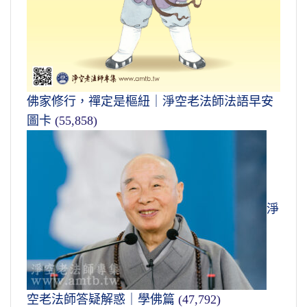
佛家修行，禪定是樞紐｜淨空老法師法語早安
圖卡
(55,858)
淨
空老法師答疑解惑｜學佛篇
(47,792)