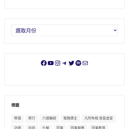
標籤
修福
修行
六道輪迴
冤親債主
凡所有相 皆是虛妄
功德
加持
化解
因果
因果報應
因果教育