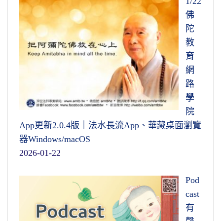
1/22
佛
陀
教
育
網
路
學
院
App更新2.0.4版｜法水長流App、華藏桌面瀏覽
器Windows/macOS
2026-01-22
Pod
cast
有