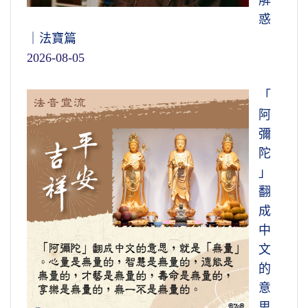
惑
｜法寶篇
2026-08-05
「
阿
彌
陀
」
翻
成
中
文
的
意
思