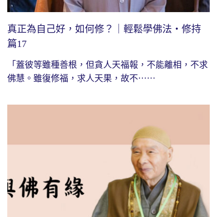
真正為自己好，如何修？｜輕鬆學佛法・修持
篇17
「蓋彼等雖種善根，但貪人天福報，不能離相，不求
佛慧。雖復修福，求人天果，故不⋯⋯