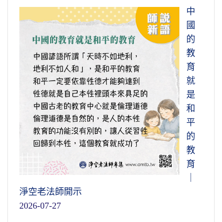
中
國
的
教
育
就
是
和
平
的
教
育
｜
淨空老法師開示
2026-07-27