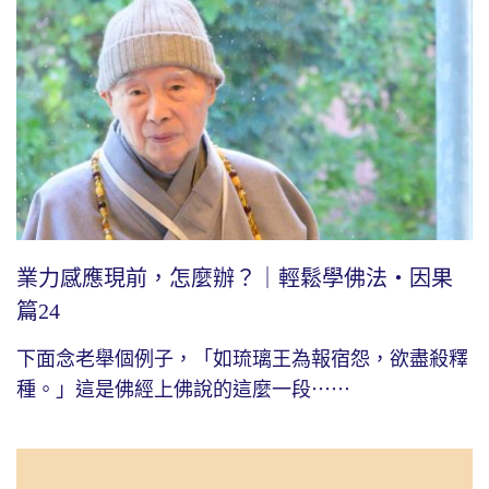
業力感應現前，怎麼辦？｜輕鬆學佛法・因果
篇24
下面念老舉個例子，「如琉璃王為報宿怨，欲盡殺釋
種。」這是佛經上佛說的這麼一段⋯⋯