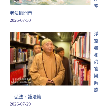
空
老法師開示
2026-07-30
淨
空
老
和
尚
答
疑
解
惑
｜弘法、護法篇
2026-07-29