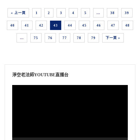
« 上一頁
1
2
3
4
5
...
38
39
40
41
42
43
44
45
46
47
48
...
75
76
77
78
79
下一頁 »
淨空老法師YOUTUBE直播台
視
訊
播
放
器