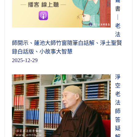
聲
書
｜
老
法
師開示、蓮池大師竹窗隨筆白話解、淨土聖賢
錄白話版、小故事大智慧
2025-12-29
淨
空
老
法
師
答
疑
解