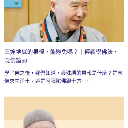
三途地獄的果報，能避免嗎？｜輕鬆學佛法・
念佛篇50
學了佛之後，我們知道，最殊勝的果報是什麼？是念
佛求生淨土。這是阿彌陀佛跟十方⋯⋯