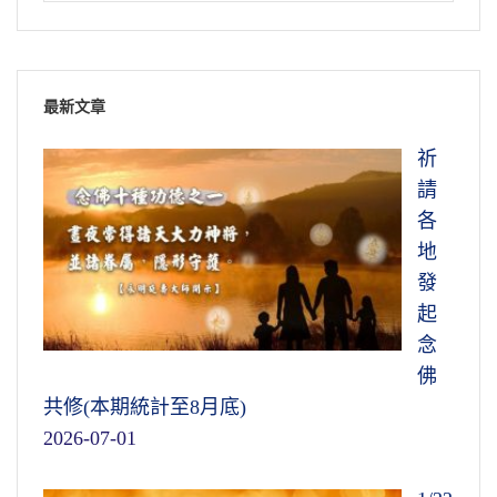
最新文章
祈
請
各
地
發
起
念
佛
共修(本期統計至8月底)
2026-07-01