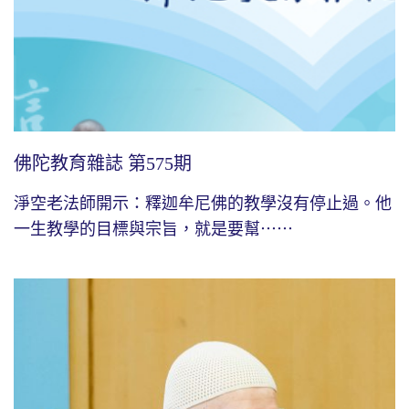
佛陀教育雜誌 第575期
淨空老法師開示：釋迦牟尼佛的教學沒有停止過。他
一生教學的目標與宗旨，就是要幫⋯⋯