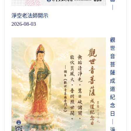
｜
淨空老法師開示
2026-08-03
觀
世
音
菩
薩
成
道
紀
念
日
｜
淨