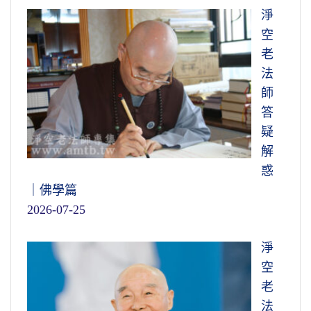
淨
空
老
法
師
答
疑
解
惑
｜佛學篇
2026-07-25
淨
空
老
法