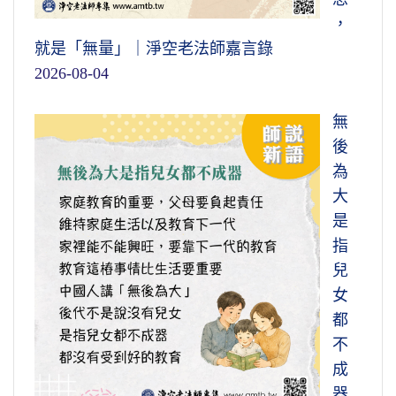
，
就是「無量」｜淨空老法師嘉言錄
2026-08-04
無
後
為
大
是
指
兒
女
都
不
成
器