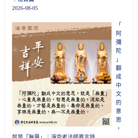
2026-08-05
「
阿
彌
陀
」
翻
成
中
文
的
意
思
，
就是「無量」｜淨空老法師嘉言錄