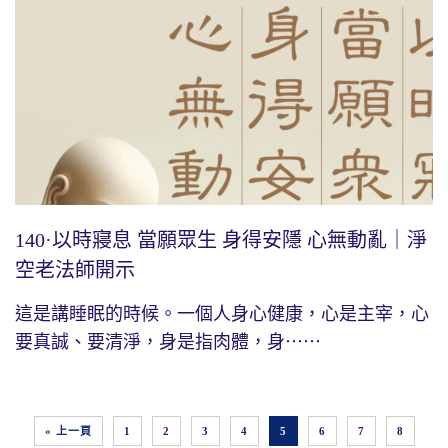
140·以時寢息 當願眾生 身得安隱 心無動亂｜淨
空老法師開示
這是講睡眠的時候。一個人身心健康，心是主宰，心
要真誠、要清淨，身是指肉體，身⋯⋯
« 上一頁
1
2
3
4
5
6
7
8