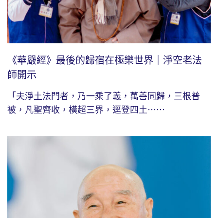
《華嚴經》最後的歸宿在極樂世界｜淨空老法
師開示
「夫淨土法門者，乃一乘了義，萬善同歸，三根普
被，凡聖齊收，橫超三界，逕登四土⋯⋯