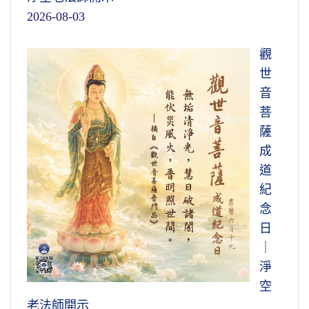
2026-08-03
觀
世
音
菩
薩
成
道
紀
念
日
｜
淨
空
老法師開示