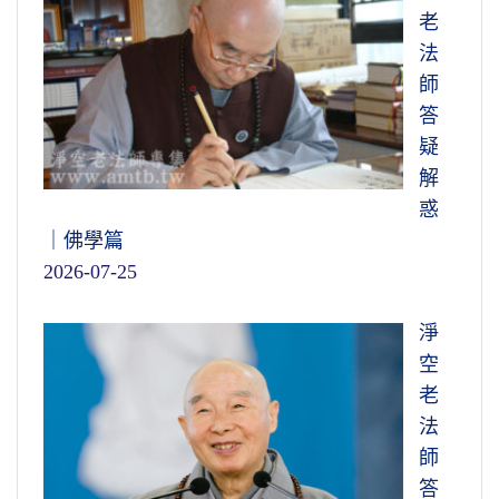
老
法
師
答
疑
解
惑
｜佛學篇
2026-07-25
淨
空
老
法
師
答