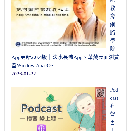
教
育
網
路
學
院
App更新2.0.4版｜法水長流App、華藏桌面瀏覽
器Windows/macOS
2026-01-22
Pod
cast
有
聲
書
｜