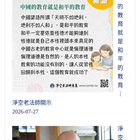
的
教
育
就
是
和
平
的
教
育
｜
淨空老法師開示
2026-07-27
淨
空