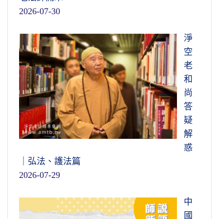
2026-07-30
淨
空
老
和
尚
答
疑
解
惑
｜弘法、護法篇
2026-07-29
中
國