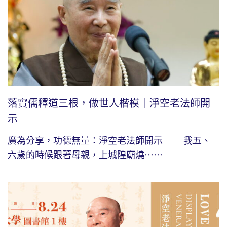
落實儒釋道三根，做世人楷模｜淨空老法師開
示
廣為分享，功德無量：淨空老法師開示 我五、
六歲的時候跟著母親，上城隍廟燒⋯⋯