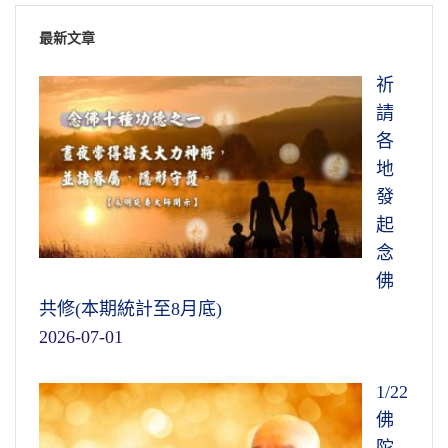
最新文章
祈
請
各
地
發
起
念
佛
共修(本期統計至8月底)
2026-07-01
1/22
佛
陀