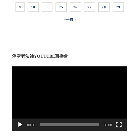
9
10
...
75
76
77
78
79
下一頁 »
淨空老法師YOUTUBE直播台
視
訊
播
放
器
00:00
00:00