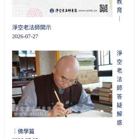
教
育
｜
淨空老法師開示
2026-07-27
淨
空
老
法
師
答
疑
解
惑
｜佛學篇