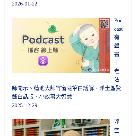
2026-01-22
Pod
cast
有
聲
書
｜
老
法
師開示、蓮池大師竹窗隨筆白話解、淨土聖賢
錄白話版、小故事大智慧
2025-12-29
淨
空