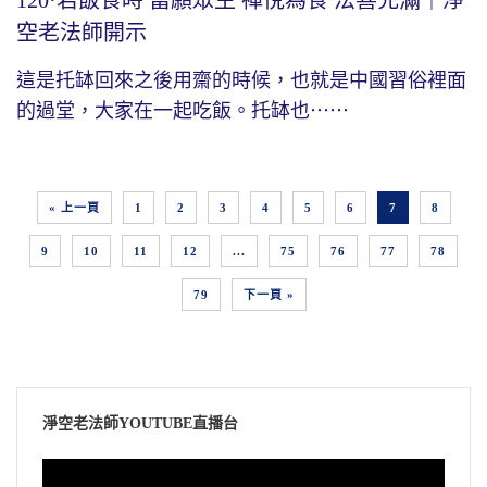
120·若飯食時 當願眾生 禪悅為食 法喜充滿｜淨
空老法師開示
這是托缽回來之後用齋的時候，也就是中國習俗裡面
的過堂，大家在一起吃飯。托缽也⋯⋯
« 上一頁
1
2
3
4
5
6
7
8
9
10
11
12
...
75
76
77
78
79
下一頁 »
淨空老法師YOUTUBE直播台
視