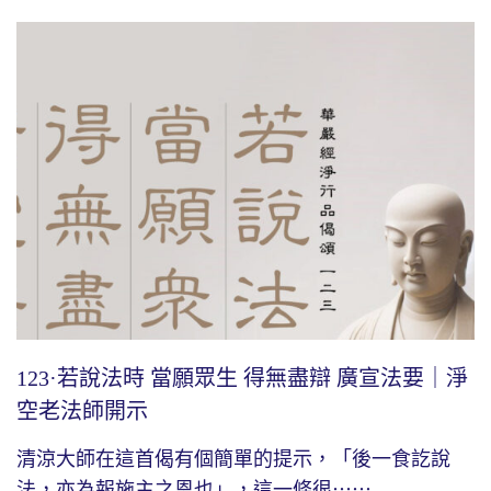
123·若說法時 當願眾生 得無盡辯 廣宣法要｜淨
空老法師開示
清涼大師在這首偈有個簡單的提示，「後一食訖說
法，亦為報施主之恩也」，這一條很⋯⋯