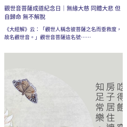
觀世音菩薩成道紀念日｜無緣大慈 同體大悲 但
自歸命 無不解脫
《大經解》云：「觀世人稱念彼菩薩之名而垂救度，
故名觀世音。」觀世音菩薩這名號⋯⋯