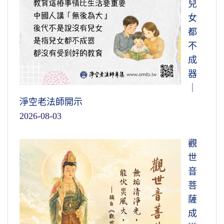
兒
女
都
不
成
器
｜
淨空老法師開示
2026-08-03
觀
世
音
菩
薩
成