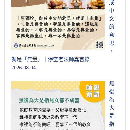
成
中
文
的
意
思
，
就是「無量」｜淨空老法師嘉言錄
2026-08-04
無
後
為
大
是
指