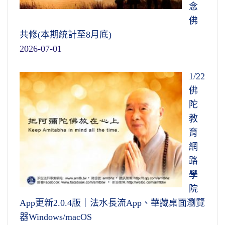
念
佛
共修(本期統計至8月底)
2026-07-01
1/22
佛
陀
教
育
網
路
學
院
App更新2.0.4版｜法水長流App、華藏桌面瀏覽
器Windows/macOS