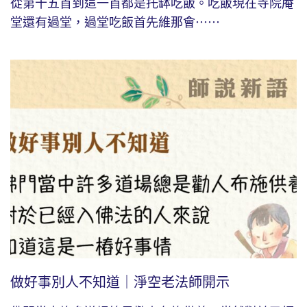
從第十五首到這一首都是托缽吃飯。吃飯現在寺院庵
堂還有過堂，過堂吃飯首先維那會⋯⋯
做好事別人不知道｜淨空老法師開示