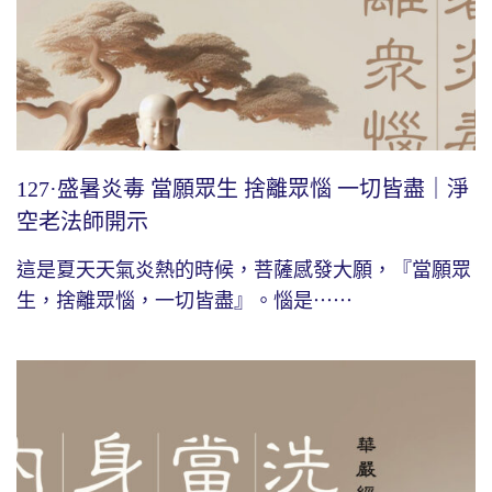
127·盛暑炎毒 當願眾生 捨離眾惱 一切皆盡｜淨
空老法師開示
這是夏天天氣炎熱的時候，菩薩感發大願，『當願眾
生，捨離眾惱，一切皆盡』。惱是⋯⋯