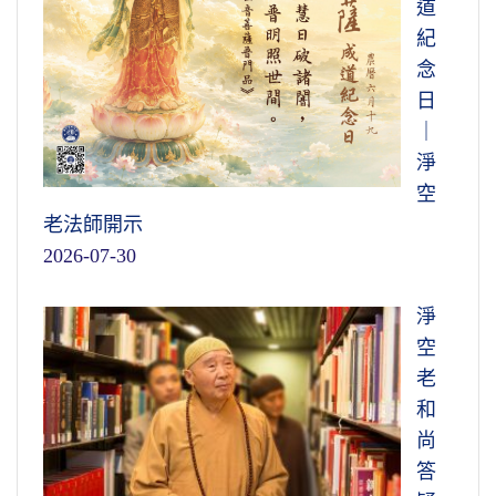
道
紀
念
日
｜
淨
空
老法師開示
2026-07-30
淨
空
老
和
尚
答