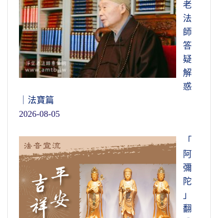
老
法
師
答
疑
解
惑
｜法寶篇
2026-08-05
「
阿
彌
陀
」
翻