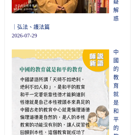
疑
解
惑
｜弘法、護法篇
2026-07-29
中
國
的
教
育
就
是
和
平
的