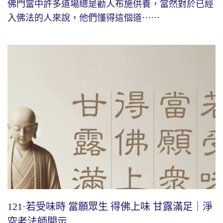
佛門當中許多道場總是勸人布施供養，當然對於已經
入佛法的人來說，他們懂得這個道⋯⋯
121·若受味時 當願眾生 得佛上味 甘露滿足｜淨
空老法師開示