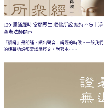
129·諷誦經時 當願眾生 順佛所說 總持不忘｜淨
空老法師開示
『諷誦』是朗誦，讀出聲音，誦經的時候。一般我們
的朝暮功課都要讀誦經文，對著本⋯⋯