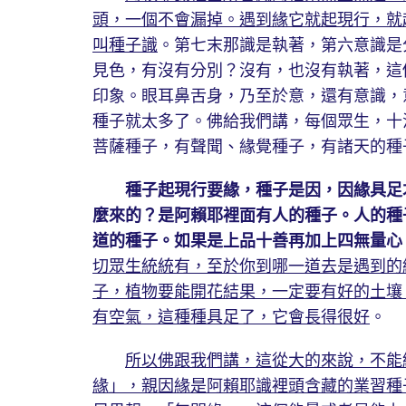
頭，一個不會漏掉。遇到緣它就起現行，就
叫種子識
。第七末那識是執著，第六意識是
見色，有沒有分別？沒有，也沒有執著，這
印象。眼耳鼻舌身，乃至於意，還有意識，
種子就太多了。佛給我們講，每個眾生，十
菩薩種子，有聲聞、緣覺種子，有諸天的種
種子起現行要緣，種子是因，因緣具足
麼來的？是阿賴耶裡面有人的種子。人的種
道的種子。如果是上品十善再加上四無量心
切眾生統統有，至於你到哪一道去是遇到的
子，植物要能開花結果，一定要有好的土壤
有空氣，這種種具足了，它會長得很好
。
所以佛跟我們講，這從大的來說，不能
緣」，親因緣是阿賴耶識裡頭含藏的業習種