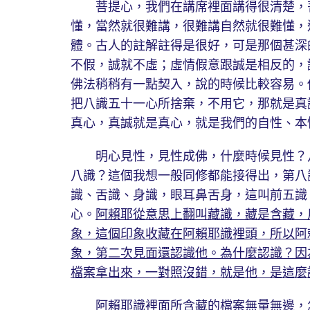
菩提心，我們在講席裡面講得很清楚，菩
懂，當然就很難講，很難講自然就很難懂，
體。古人的註解註得是很好，可是那個甚深
不假，誠就不虛；虛情假意跟誠是相反的，
佛法稍稍有一點契入，說的時候比較容易。
把八識五十一心所捨棄，不用它，那就是真
真心，真誠就是真心，就是我們的自性、本
明心見性，見性成佛，什麼時候見性？八
八識？這個我想一般同修都能接得出，第八
識、舌識、身識，眼耳鼻舌身，這叫前五識
心。
阿賴耶從意思上翻叫藏識，藏是含藏，
象，這個印象收藏在阿賴耶識裡頭，所以阿
象，第二次見面還認識他。為什麼認識？因
檔案拿出來，一對照沒錯，就是他，是這麼
阿賴耶識裡面所含藏的檔案無量無邊，