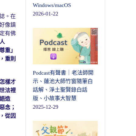
Windows/macOS
2026-01-22
誌。在
好像鎮
定有佛
人
尊重」
，重則
Podcast有聲書｜老法師開
示、蓮池大師竹窗隨筆白
怎樣才
話解、淨土聖賢錄白話
世法裡
版、小故事大智慧
語造
2025-12-29
惡念；
，從因