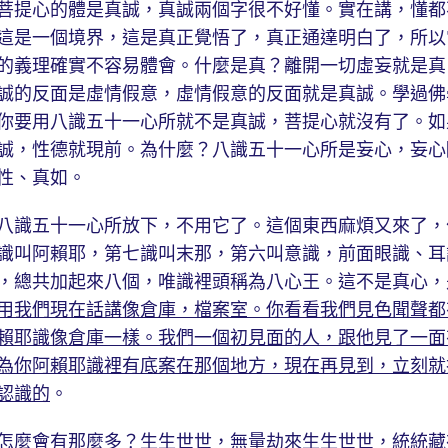
提心的體是真誠，真誠兩個字很不好懂。實在講，懂都
這是一個境界，這是真正覺悟了，真正通達明白了，所以
的義理確實不容易體會。什麼是真？離開一切虛妄就是真
誠的反面是虛情假意，虛情假意的反面就是真誠。學過佛
你要用八識五十一心所就不是真誠，菩提心就沒有了。如
誠，性德就現前。為什麼？八識五十一心所是妄心，妄心
性、真如。
識五十一心所放下，不用它了。這個東西麻煩又來了，
識叫阿賴耶，第七識叫末那，第六叫意識，前面眼識、耳
，總共加起來八個，唯識裡頭稱為八心王。這不是真心，
用我們現在話講像倉庫，檔案室。你看看我們見色聞聲都
賴耶識像倉庫一樣。我們一個初見面的人，跟他見了一面
為你阿賴耶識裡有底案在那個地方，現在再見到，立刻就
認識的
。
怎麼會有那麼多？生生世世，無量劫來生生世世，統統藏