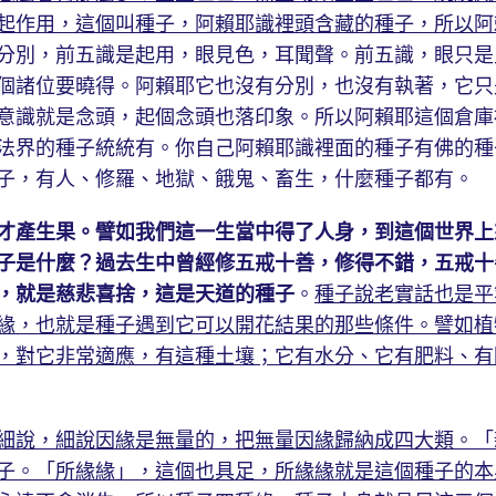
起作用，這個叫種子，阿賴耶識裡頭含藏的種子，所以阿
分別，前五識是起用，眼見色，耳聞聲。前五識，眼只是
個諸位要曉得。阿賴耶它也沒有分別，也沒有執著，它只
意識就是念頭，起個念頭也落印象。所以阿賴耶這個倉庫
法界的種子統統有。你自己阿賴耶識裡面的種子有佛的種
子，有人、修羅、地獄、餓鬼、畜生，什麼種子都有。
才產生果。譬如我們這一生當中得了人身，到這個世界上
子是什麼？過去生中曾經修五戒十善，修得不錯，五戒十
，就是慈悲喜捨，這是天道的種子
。
種子說老實話也是平
緣，也就是種子遇到它可以開花結果的那些條件。譬如植
，對它非常適應，有這種土壤；它有水分、它有肥料、有
細說，細說因緣是無量的，把無量因緣歸納成四大類。「
子。「所緣緣」，這個也具足，所緣緣就是這個種子的本