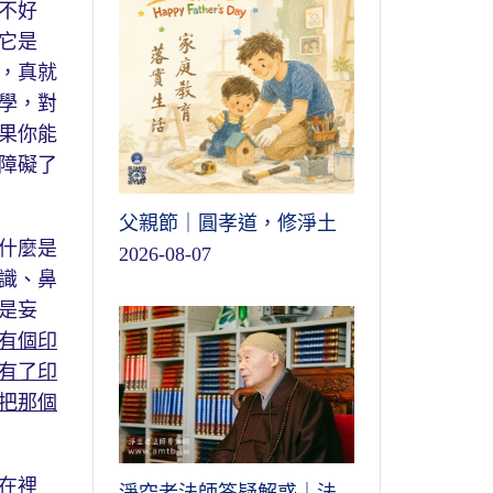
不好
它是
，真就
學，對
果你能
障礙了
父親節｜圓孝道，修淨土
什麼是
2026-08-07
識、鼻
是妄
有個印
有了印
把那個
在裡