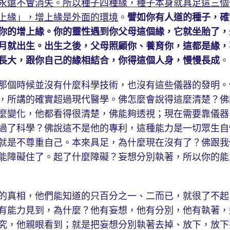
永遠不會消失。所以種子四種緣，種子本身就具足這三個
上緣」，增上緣是外面的環境
。
譬如你有人道的種子，確
你的增上緣。你的靈性遇到你父母這個緣，它就坐胎了，
月就出生。出生之後，父母照顧你、養育你，這都是緣，
長大，跟你自己的緣相結合，你得這個人身，慢慢長成
。
個時候並沒有什麼科學技術，也沒有這些儀器的發明。
，所講的確實超過現代醫學。佛怎麼會說得這麼清楚？佛
麼變化，他都看得很清楚，佛能夠透視；現在需要靠儀器
過了科學？佛說這不是他的專利，這種能力是一切眾生自
就是不尊重自己。本來具足，為什麼現在沒有了？佛跟我
能障礙住了。起了什麼障礙？妄想分別執著，所以你的能
真相，他們能知道的只百分之一、二而已，就很了不起
有能力見到，為什麼？他有妄想，他有分別，他有執著，
究，他親眼看到；就是把妄想分別執著去掉、放下，放下