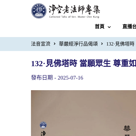
首頁
直播
法音宣流
華嚴經淨行品偈頌
132·見佛塔
132·見佛塔時 當願眾生 尊
發布日期 -
2025-07-16