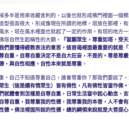
多半是用來收藏舍利的，以後也就形成佛門裡面一個標
造型很高很大，形成像現在所謂的地標。塔放在那裡，有
風水，塔在風水裡面也就起了一定的作用。有塔的地方一
佛塔自然生起稱性的大願。
『當願眾生，尊重如塔，受天
我們要懂得經教表法的意思，這首偈裡面最重要的就是「
尊自重，自尊自重決定不是自大狂妄，不是的。尊是尊嚴
德，與自性相應，自性本來就是尊重
。
。自己不知道尊重自己，誰會尊重你？那我們要說了，
眾生（這是講有情眾生）皆有佛性，凡有佛性皆當作佛。
們就體會到怎樣是自尊自重，日常生活當中起心動念、言
自尊自重，我尊重我的性德，我尊重我的本善，人不會有
性德。佛法裡面所說的性德，總的綱領來說就是大菩提心