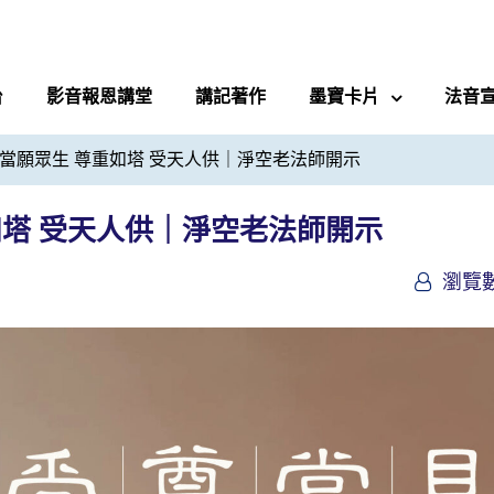
台
影音報恩講堂
講記著作
墨寶卡片
法音
時 當願眾生 尊重如塔 受天人供｜淨空老法師開示
重如塔 受天人供｜淨空老法師開示
瀏覽數 