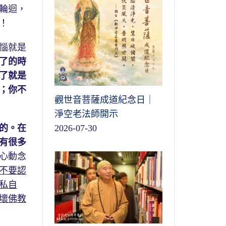
輪迴，
！
惱就是
了的時
了就是
；你不
觀世音菩薩成道紀念日｜
淨空老法師開示
的。在
2026-07-30
有很多
心動念
不要認
私自
壞佛教