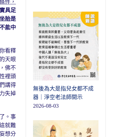
條件，
實具足
坐胎是
不能中
你看釋
的天眼
，佛不
性裡頭
們講得
無後為大是指兒女都不成
力失掉
器｜淨空老法師開示
2026-08-03
了。事
這就難
妄想分