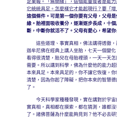
足果報。「無間緣」，這個能量或者是能力
它統統具足。怎麼樣它才能起現行？要「增
這個條件。可是第一個你要有父母，父母是
緣。胎裡面吸收養分，逐漸逐步長成，十個
斷，中斷你就活不了。父母有愛心，希望你
這些道理、事實真相，佛法講得透徹，那
迦牟尼佛在經典上講人坐胎，七天一個變化
看得很清楚，胎兒在母胎裡頭，一天一天怎
需要。所以講到科學，佛為什麼他的能力超
本來具足。本來具足的，你不讓它恢復，你
清楚，因為你起了障礙，把你本來的智慧德
了。
今天科學家種種發現，實在講對於宇宙的
實真相，真相都在摸索，都在猜測，誰都沒
了。諸佛菩薩為什麼能夠見到？他不必去研