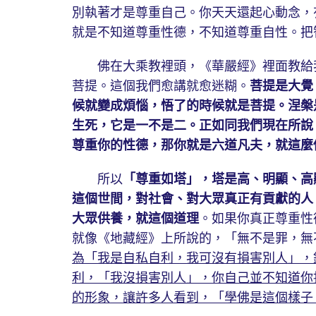
別執著才是尊重自己。你天天還起心動念，
就是不知道尊重性德，不知道尊重自性。把
佛在大乘教裡頭，《華嚴經》裡面教給我
菩提。這個我們愈講就愈迷糊。
菩提是大覺
候就變成煩惱，悟了的時候就是菩提。涅槃
生死，它是一不是二。正如同我們現在所說
尊重你的性德，那你就是六道凡夫，就這麼
所以
「尊重如塔」，塔是高、明顯、高
這個世間，對社會、對大眾真正有貢獻的人
大眾供養，就這個道理
。如果你真正尊重性
就像《地藏經》上所說的，「無不是罪，無
為「我是自私自利，我可沒有損害別人」，
利，「我沒損害別人」，你自己並不知道你
的形象，讓許多人看到，「學佛是這個樣子