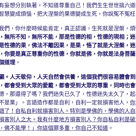
有妄想分別執著，不知道尊重自己！我們生生世世搞六道
智慧變成煩惱，把大涅槃的果德變成生死，你說冤不冤枉
們，你什麼時候能肯定，真正認識，生死就是涅槃，煩
，無所不知，無所不能，那是性德的相，性德的現相；迷
是性德的果，佛法不離因果，是果，悟了就是大涅槃，迷
，你要是真正尊重你的性德，你就是佛，你就是法身菩薩
個道理
。
顯。人天敬仰，人天自然會供養，這個我們很容易體會到
，都會受到大眾的愛戴，都會受到大眾的尊重，同時也會
德，那還得了嗎？我們迷失已久了，性德迷失太久了，起
不是業」。言語造作都是自利，自利一定就損害他人，
你
錯了！自私自利就損害別人。特別是學佛的，學佛的人自
損害別人之大。我有什麼地方損害別人？你自私自利是破
，佛不能學！」你這個罪多重，你自己不知道
。