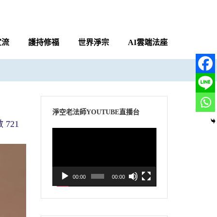
宣流
護持修福
世界淨宗
AI雲端法座
淨空老法師YOUTUBE直播台
721
視
訊
播
放
00:00
00:00
器