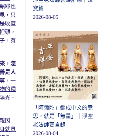
淨空老法師答疑解惑｜法
賴耶也
寶篇
見，只
2026-08-05
是收藏
裡頭，
子，有
來，怎
善是人
等，一
物的種
陽光、
「阿彌陀」翻成中文的意
思，就是「無量」｜淨空
親因
老法師嘉言錄
身就具
2026-08-04