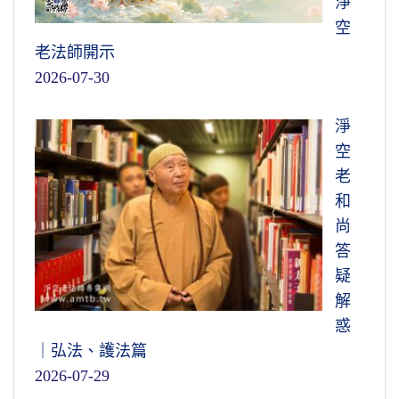
淨
空
老法師開示
2026-07-30
淨
空
老
和
尚
答
疑
解
惑
｜弘法、護法篇
2026-07-29