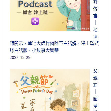
有
聲
書
｜
老
法
師開示、蓮池大師竹窗隨筆白話解、淨土聖賢
錄白話版、小故事大智慧
2025-12-29
父
親
節
｜
圓
孝