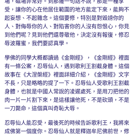
場，磁場非常好。到那邊一句話不說，那是一種享
受，讓你的心在他居住範圍的地方能定下來，能夠不
起妄想、不起雜念。這個要修，特別是對毀謗你的
人、對侮辱你的人、對陷害你的人沒有怨恨心，你見
到他們呢？見到他們還尊敬他，決定沒有報復，修忍
辱波羅蜜，我們要認真學。
學佛的同學大概都讀過《金剛經》，《金剛經》裡面
有一條公案，忍辱仙人，遇到歌利王割截身體。這個
故事在《大涅槃經》裡面詳細介紹，《金剛經》文字
不長，只是略略的提了一下。忍辱仙人受歌利王割截
身體，也就是中國人常說的凌遲處死，是用刀把他的
肉一片一片割下來，是這樣讓他死，不是砍頭，不是
一刀斃命，這個真叫奇恥大辱。
忍辱仙人能忍受，最後死的時候告訴歌利王，我將來
成佛第一個度你。忍辱仙人就是釋迦牟尼佛前世，修