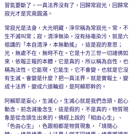
習氣要斷了，一真法界沒有了，回歸常寂光，回歸常
寂光才是究竟圓滿。
常寂光是法身，大光明藏，淨宗稱為常寂光。常，不
生不滅叫常；寂，清淨無染，沒有絲毫染污，就是六
祖講的「本自清淨，本無動搖」，這是寂的意思；
光，無處不在，無時不在。它是十方三世一切諸佛如
來，依報正報的本體，它是真的，所以稱為自性，也
稱為法性。它能現，它能生，它不會變，也就是它沒
有生滅。會變是什麼？把一真法界，就是實報土，變
成十法界，變成六道輪迴，是阿賴耶幹的。
阿賴耶是妄心，生滅心，生滅心就是我們念頭，起心
動念，前念滅後念生，這是假的，不是真的。物質現
象是從念頭生出來的，佛經上說的「相由心生」、
「色由心生」，色跟相都是物質現象，「境隨心