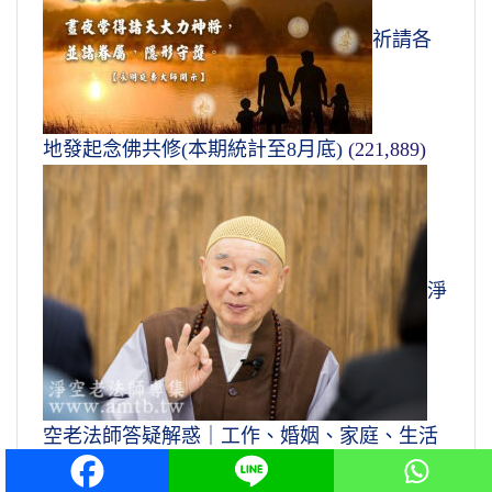
祈請各
地發起念佛共修(本期統計至8月底)
(221,889)
淨
空老法師答疑解惑｜工作、婚姻、家庭、生活
篇
(89,428)