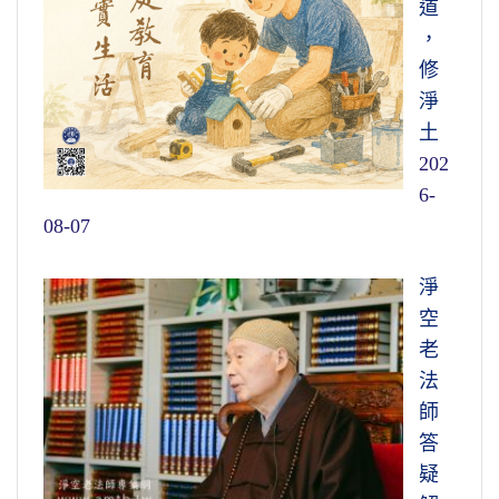
道
，
修
淨
土
202
6-
08-07
淨
空
老
法
師
答
疑