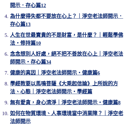
開示．存心篇12
為什麼得失都不要放在心上？｜淨空老法師開示．
存心篇13
人生在世最寶貴的不是財富，是什麼？｜輕鬆學佛
法・修持篇10
念念想別人好處，絕不把不善放在心上｜淨空老法
師開示・存心篇34
健康的真因｜淨空老法師開示・健康篇6
學經教要以馬鳴菩薩《大乘起信論》上所說的方
法、心態｜淨空老法師開示・學經篇
無有愛貪，身心清淨｜淨空老法師開示・健康篇8
如何在物質環境、人事環境當中消業障？｜淨空老
法師開示