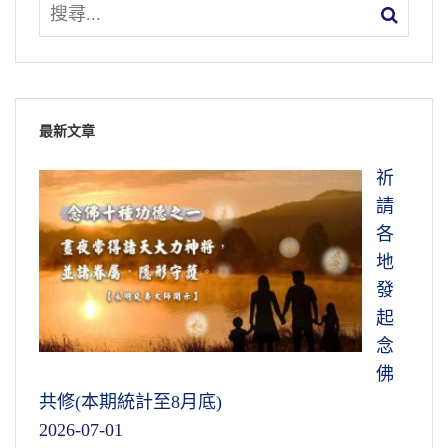
最新文章
祈
請
各
地
發
起
念
佛
共修(本期統計至8月底)
2026-07-01