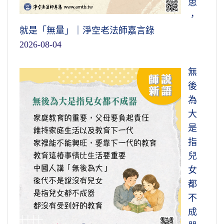
思
，
就是「無量」｜淨空老法師嘉言錄
2026-08-04
無
後
為
大
是
指
兒
女
都
不
成