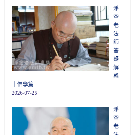
淨
空
老
法
師
答
疑
解
惑
｜佛學篇
2026-07-25
淨
空
老
法