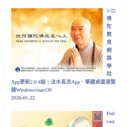
1/22
佛
陀
教
育
網
路
學
院
App更新2.0.4版｜法水長流App、華藏桌面瀏覽
器Windows/macOS
2026-01-22
Pod
cast