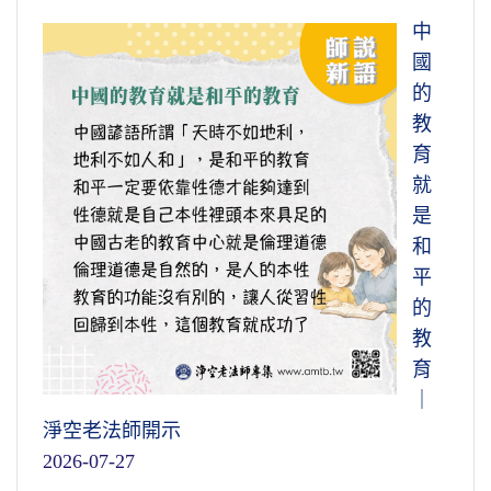
中
國
的
教
育
就
是
和
平
的
教
育
｜
淨空老法師開示
2026-07-27