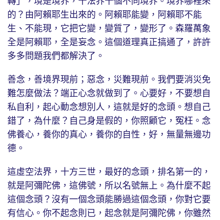
轉」，境是境界，十法界十個不同境界。境界哪裡來
的？由阿賴耶生出來的。阿賴耶能變，阿賴耶不能
生、不能現，它把它變，變質了，變形了。森羅萬象
全是阿賴耶，全是妄念。這個道理真正搞通了，許許
多多問題我們都解決了。
善念，善境界現前；惡念，災難現前。我們要消災免
難怎麼做法？端正心念就做到了。心要好，不要想自
私自利，起心動念想別人，這就是好的念頭。想自己
錯了，為什麼？自己身是假的，你照顧它，冤枉。念
佛養心，養你的真心，養你的自性，好，無量無邊功
德。
這虛空法界，十方三世，最好的念頭，排名第一的，
就是阿彌陀佛，這佛號，所以名號無上。為什麼不起
這個念頭？沒有一個念頭能勝過這個念頭，你對它要
有信心。你不起念則已，起念就是阿彌陀佛，你雖然