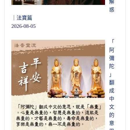
解
惑
｜法寶篇
2026-08-05
「
阿
彌
陀
」
翻
成
中
文
的
意