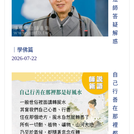
師
答
疑
解
惑
｜學佛篇
2026-07-22
自
己
行
善
在
那
裡
都