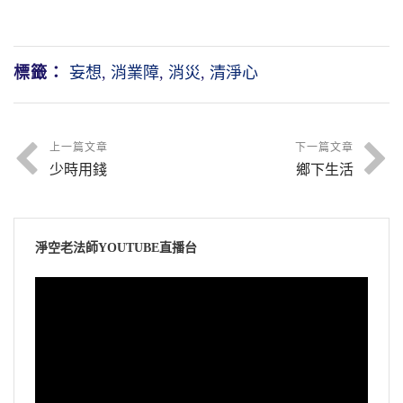
標籤：
妄想
,
消業障
,
消災
,
清淨心
上一篇文章
下一篇文章
少時用錢
鄉下生活
淨空老法師YOUTUBE直播台
視
訊
播
放
器