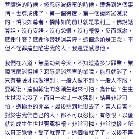
菩薩道的時候，修忍辱波羅蜜的時候，遭遇到這個事
情。世尊成佛了，第一個得度，第一個證阿羅漢果
的，憍陳如尊者，憍陳如的前世就是歌利王。佛說話
算話，沒有妄語。沒有怨恨，沒有報復，反而感謝，
感謝什麼？感謝你替我消業障。這個念頭是正念，不
但不怪罪這些陷害我的人，我還要感恩他。
我們在六道，無量劫到今天，不知道造多少罪業，業
障怎麼消得掉？忍辱是消怨害的業障，能忍就消了，
只有菩薩才能做得到，一般人做不到。一般人不服，
要報復，這個報復的念頭生起來可怕，為什麼？生生
世世沒完沒了，而且一次比一次猛烈，結果非常可
怕，造極重的罪業，最後墮到地獄去了，害人自害。
對於害我們自己的人，都不可以怨恨，有怨恨，以後
就造成生生世世冤冤相報，非常可憐，非常悽慘。所
以真正覺悟，受了就算了，這個帳就了了，以後不再