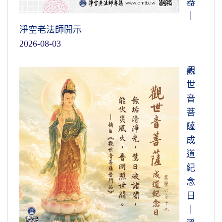
器
｜
淨空老法師開示
2026-08-03
觀
世
音
菩
薩
成
道
紀
念
日
｜