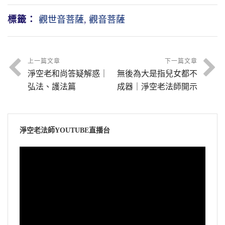
標籤：
觀世音菩薩
,
觀音菩薩
上一篇文章
下一篇文章
淨空老和尚答疑解惑｜
無後為大是指兒女都不
弘法、護法篇
成器｜淨空老法師開示
淨空老法師YOUTUBE直播台
視
訊
播
放
器