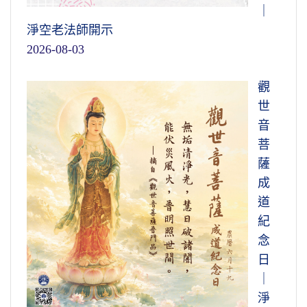
｜
淨空老法師開示
2026-08-03
觀
世
音
菩
薩
成
道
紀
念
日
｜
淨