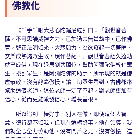
佛教化
《千手千眼大悲心陀羅尼經》曰：「觀世音菩
薩，不可思議威神之力，已於過去無量劫中，已作佛
竟，號正法明如來。大悲願力，為欲發起一切菩薩，
安樂成熟諸眾生故，現作菩薩。」觀世音菩薩久遠劫
就已成佛，現在退居到菩薩位，幫助阿彌陀佛教化眾
生、接引眾生，是阿彌陀佛的助手。所示現的就是謙
虛恭敬，沒有絲毫傲慢。讓一切眾生看到，古佛都來
幫助這個老師，這位老師一定了不起，對老師更加有
信心，從而更能激發信心，增長善根。
所以遇到一樁好事，別人在做，即使這個人智
慧、德行都不如我，但現在這樁好事，他在領導，我
們就全心全力協助他，沒有門戶之見，沒有傲慢，這