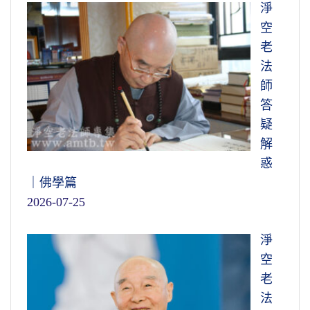
淨
空
老
法
師
答
疑
解
惑
｜佛學篇
2026-07-25
淨
空
老
法