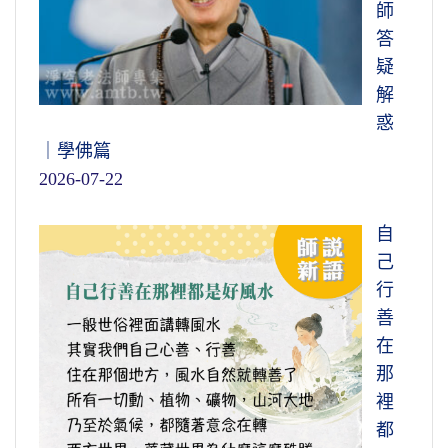
師
答
疑
解
惑
｜學佛篇
2026-07-22
自
己
行
善
在
那
裡
都