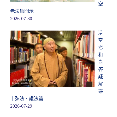
空
老法師開示
2026-07-30
淨
空
老
和
尚
答
疑
解
惑
｜弘法、護法篇
2026-07-29