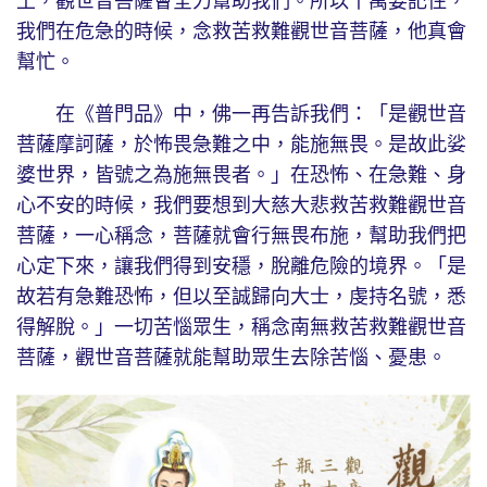
土，觀世音菩薩會全力幫助我們。所以千萬要記住，
我們在危急的時候，念救苦救難觀世音菩薩，他真會
幫忙。
在《普門品》中，佛一再告訴我們：「是觀世音
菩薩摩訶薩，於怖畏急難之中，能施無畏。是故此娑
婆世界，皆號之為施無畏者。」在恐怖、在急難、身
心不安的時候，我們要想到大慈大悲救苦救難觀世音
菩薩，一心稱念，菩薩就會行無畏布施，幫助我們把
心定下來，讓我們得到安穩，脫離危險的境界。「是
故若有急難恐怖，但以至誠歸向大士，虔持名號，悉
得解脫。」一切苦惱眾生，稱念南無救苦救難觀世音
菩薩，觀世音菩薩就能幫助眾生去除苦惱、憂患。