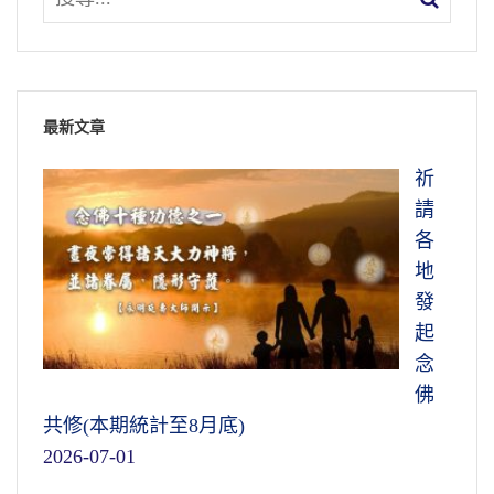
最新文章
祈
請
各
地
發
起
念
佛
共修(本期統計至8月底)
2026-07-01