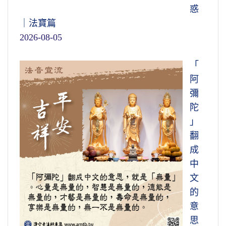
惑
｜法寶篇
2026-08-05
「
阿
彌
陀
」
翻
成
中
文
的
意
思