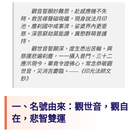
　　觀音誓願妙難思，赴感應機不失
時。救苦尋聲磁吸鐵，現身說法月印
池。塵刹國中咸事濟，娑婆界內更垂
慈。深恩窮劫莫能讚，冀愍群萌普護
持。
　　觀世音誓願深，度生悉出苦輪。興
慈運悲遍刹塵，一一攝入普門。三十二
應示現今，畢竟令證佛心。常念恭敬觀
世音，災消吉慶臨。——《印光法師文
鈔》
一、名號由來：觀世音，觀自
在，悲智雙運