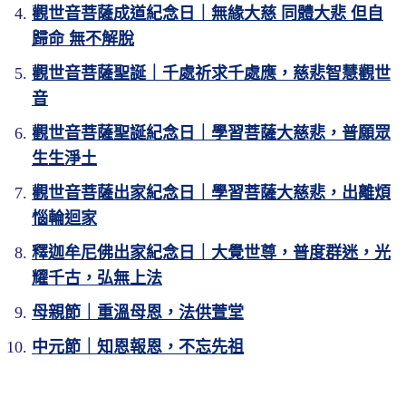
觀世音菩薩成道紀念日｜無緣大慈 同體大悲 但自
歸命 無不解脫
觀世音菩薩聖誕｜千處祈求千處應，慈悲智慧觀世
音
觀世音菩薩聖誕紀念日｜學習菩薩大慈悲，普願眾
生生淨土
觀世音菩薩出家紀念日｜學習菩薩大慈悲，出離煩
惱輪迴家
釋迦牟尼佛出家紀念日｜大覺世尊，普度群迷，光
耀千古，弘無上法
母親節｜重溫母恩，法供萱堂
中元節｜知恩報恩，不忘先祖