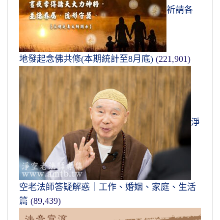
祈請各
地發起念佛共修(本期統計至8月底)
(221,901)
淨
空老法師答疑解惑｜工作、婚姻、家庭、生活
篇
(89,439)