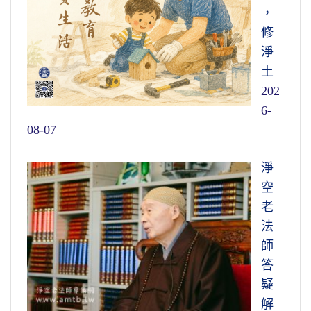
，
修
淨
土
202
6-
08-07
淨
空
老
法
師
答
疑
解