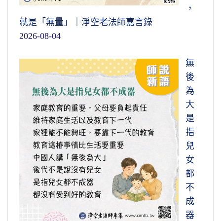
，
就是「無量」｜淨空老法師嘉言錄
2026-08-04
無
後
為
大
是
指
兒
女
都
不
成
器