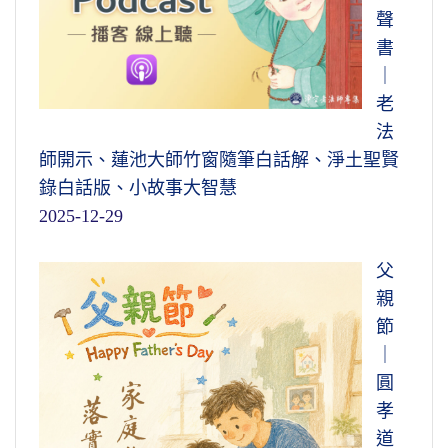
聲
書
｜
老
法
師開示、蓮池大師竹窗隨筆白話解、淨土聖賢
錄白話版、小故事大智慧
2025-12-29
父
親
節
｜
圓
孝
道