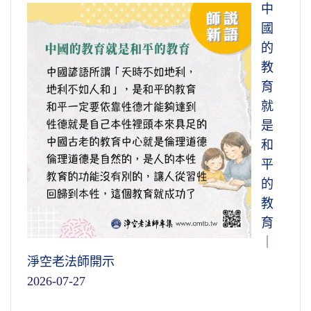
中
國
的
教
育
就
是
和
平
的
教
育
｜
淨空老法師開示
2026-07-27