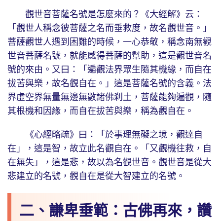
觀世音菩薩名號是怎麼來的？《大經解》云：
「觀世人稱念彼菩薩之名而垂救度，故名觀世音。」
菩薩觀世人遇到困難的時候，一心恭敬，稱念南無觀
世音菩薩名號，就能感得菩薩的幫助，這是觀世音名
號的來由。又曰：「遍觀法界眾生隨其機緣，而自在
拔苦與樂，故名觀自在。」這是菩薩名號的含義。法
界虛空界無量無邊無數諸佛刹土，菩薩能夠遍觀，隨
其根機和因緣，而自在拔苦與樂，稱為觀自在。
《心經略疏》曰：「於事理無礙之境，觀達自
在」，這是智，故立此名觀自在。「又觀機往救，自
在無失」，這是悲，故以為名觀世音。觀世音是從大
悲建立的名號，觀自在是從大智建立的名號。
二、謙卑垂範：古佛再來，讚