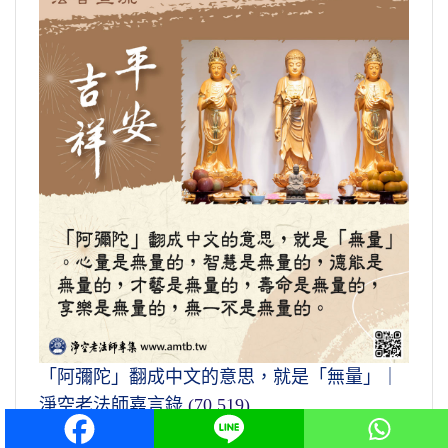
「阿彌陀」翻成中文的意思，就是「無量」｜
淨空老法師嘉言錄
(70,519)