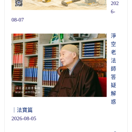
202
6-
08-07
淨
空
老
法
師
答
疑
解
惑
｜法寶篇
2026-08-05