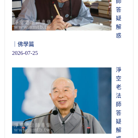
師
答
疑
解
惑
｜佛學篇
2026-07-25
淨
空
老
法
師
答
疑
解