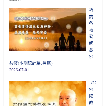
祈
請
各
地
發
起
念
佛
共修(本期統計至8月底)
2026-07-01
1/22
佛
陀
教