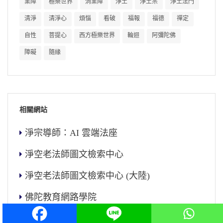
業障
極樂世界
消業障
淨土
淨土宗
淨土法門
清淨
清淨心
煩惱
看破
福報
福德
禪定
自性
菩提心
西方極樂世界
輪迴
阿彌陀佛
障礙
隨緣
相關網站
淨宗導師：AI 雲端法座
淨空老法師圖文檢索中心
淨空老法師圖文檢索中心 (大陸)
佛陀教育網路學院
儒釋道文化教育網