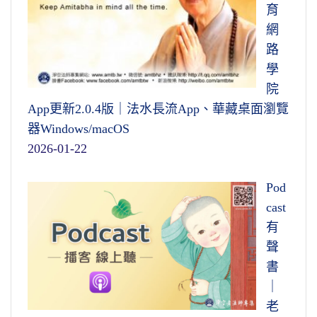
育
網
路
學
院
App更新2.0.4版｜法水長流App、華藏桌面瀏覽
器Windows/macOS
2026-01-22
Pod
cast
有
聲
書
｜
老