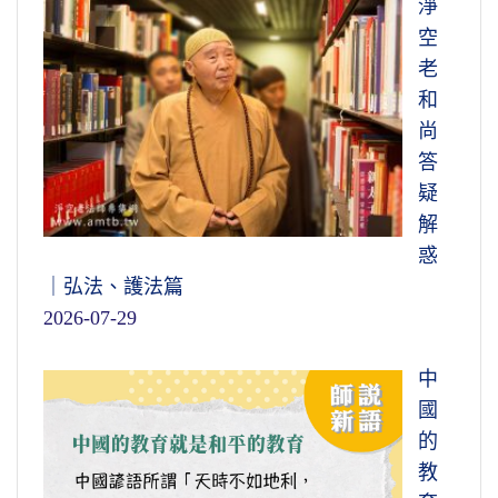
淨
空
老
和
尚
答
疑
解
惑
｜弘法、護法篇
2026-07-29
中
國
的
教