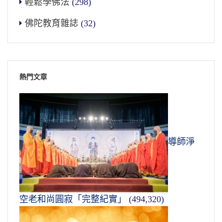
輕鬆學佛法
(298)
佛陀教育雜誌
(32)
熱門文章
導師淨
空老和尚圓寂「完整紀實」
(494,320)