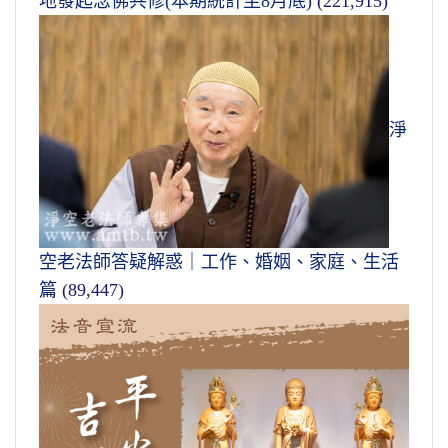
地發起念佛共修(本期統計至8月底)
(221,915)
淨
空老法師答疑解惑｜工作、婚姻、家庭、生活
篇
(89,447)