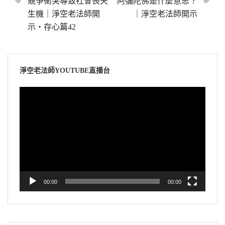
競爭衝突導致社會喪失
阿彌陀佛是什麼意思？
生機｜淨空老法師開
｜淨空老法師開示
示・存心篇42
淨空老法師YOUTUBE直播台
視
訊
播
放
器
00:00
00:00