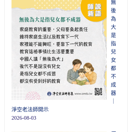
無
後
為
大
是
指
兒
女
都
不
成
器
｜
淨空老法師開示
2026-08-03