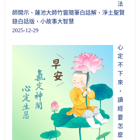
法
師開示、蓮池大師竹窗隨筆白話解、淨土聖賢
錄白話版、小故事大智慧
2025-12-29
心
定
不
下
來
，
讀
經
要
怎
麼