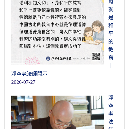
育
就
是
和
平
的
教
育
｜
淨空老法師開示
2026-07-27
淨
空
老
法