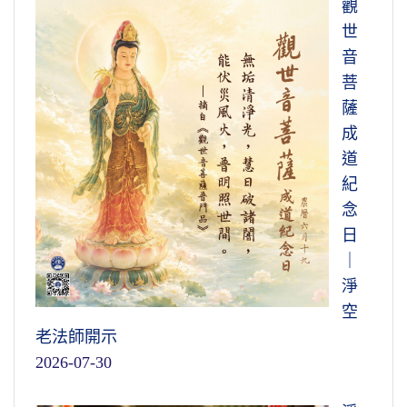
觀
世
音
菩
薩
成
道
紀
念
日
｜
淨
空
老法師開示
2026-07-30