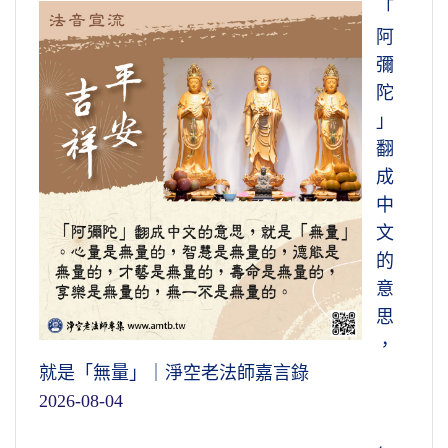
「
阿
彌
陀
」
翻
成
中
文
的
意
思
，
就是「無量」｜淨空老法師嘉言錄
2026-08-04