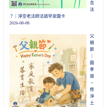
念
法
？｜淨空老法師法語早安圖卡
2026-08-08
父
親
節
｜
圓
孝
道
，
修
淨
土