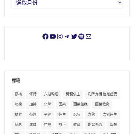
標籤
修福
修行
六道輪迴
冤親債主
凡所有相 皆是虛妄
功德
加持
化解
因果
因果報應
因果教育
執著
布施
平等
往生
忍辱
念佛
念佛往生
慈悲
成佛
持戒
放下
教育
斷惡修善
智慧