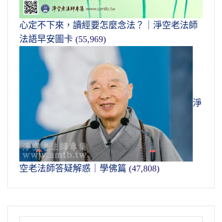
心定不下來，讀經要怎麼念法？｜淨空老法師
法語早安圖卡
(55,969)
淨
空老法師答疑解惑｜學佛篇
(47,808)