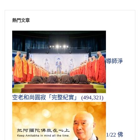
熱門文章
導師淨
空老和尚圓寂「完整紀實」
(494,321)
1/22 佛