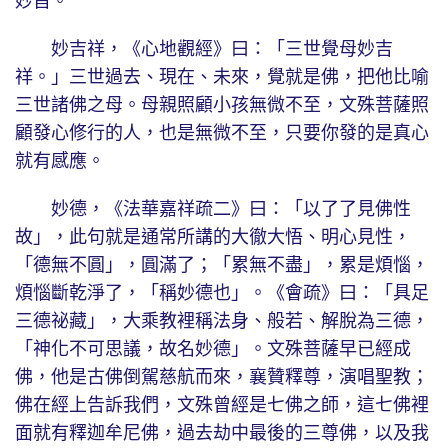
妙首。
妙吉祥，《心地觀經》曰：「三世覺母妙吉
祥。」三世過去、現在、未來，覺就是佛，把他比喻
三世諸佛之母。母親照顧小孩無微不至，文殊菩薩照
顧發心修行的人，也是無微不至，只要你發的是真心
就有感應。
妙德，《法華嘉祥疏二》曰：「以了了見佛性
故」，此句就是通常所講的大徹大悟、明心見性，
「德無不圓」，圓滿了；「累無不盡」，累是煩惱，
煩惱斷乾淨了，「稱妙德也」。《會疏》曰：「具足
三德祕藏」，大乘教裡稱法身、般若、解脫為三德，
「神化不可思議，故名妙德」。文殊菩薩早已經成
佛，他是古佛倒駕慈航而來，襄贊釋尊，演唱聖教；
佛在經上告訴我們，文殊曾經是七佛之師，這七佛裡
面就有釋迦牟尼佛，過去劫中最後的三尊佛，以及我