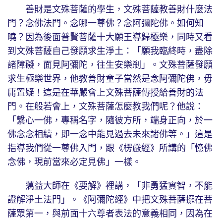
善財是文殊菩薩的學生，文殊菩薩教善財什麼法
門？念佛法門。念哪一尊佛？念阿彌陀佛。如何知
曉？因為後面普賢菩薩十大願王導歸極樂，同時又看
到文殊菩薩自己發願求生淨土：「願我臨終時，盡除
諸障礙，面見阿彌陀，往生安樂剎」。文殊菩薩發願
求生極樂世界，他教善財童子當然是念阿彌陀佛，毋
庸置疑！這是在華嚴會上文殊菩薩傳授給善財的法
門。在般若會上，文殊菩薩怎麼教我們呢？他說：
「繫心一佛，專稱名字，隨彼方所，端身正向，於一
佛念念相續，即一念中能見過去未來諸佛等。」這是
指導我們從一尊佛入門，跟《楞嚴經》所講的「憶佛
念佛，現前當來必定見佛」一樣。
蕅益大師在《要解》裡講，「非勇猛實智，不能
證解淨土法門」。《阿彌陀經》中把文殊菩薩擺在菩
薩眾第一，與前面十六尊者表法的意義相同，因為在