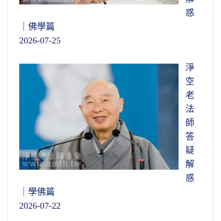
惑
｜佛學篇
2026-07-25
淨
空
老
法
師
答
疑
解
惑
｜學佛篇
2026-07-22