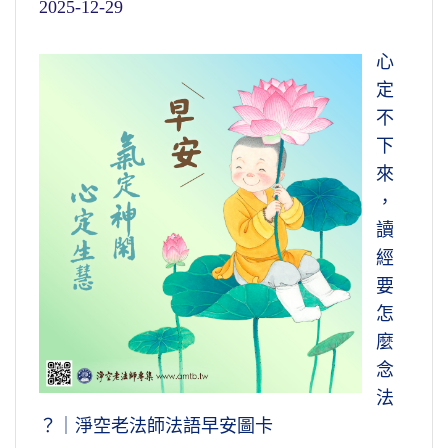
2025-12-29
心
定
不
下
來
，
讀
經
要
怎
麼
念
法
？｜淨空老法師法語早安圖卡