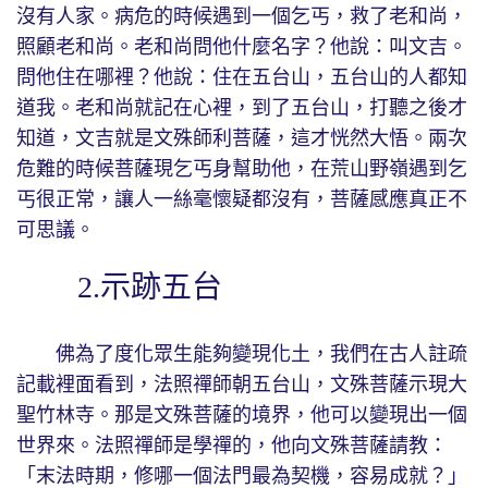
沒有人家。病危的時候遇到一個乞丐，救了老和尚，
照顧老和尚。老和尚問他什麼名字？他說：叫文吉。
問他住在哪裡？他說：住在五台山，五台山的人都知
道我。老和尚就記在心裡，到了五台山，打聽之後才
知道，文吉就是文殊師利菩薩，這才恍然大悟。兩次
危難的時候菩薩現乞丐身幫助他，在荒山野嶺遇到乞
丐很正常，讓人一絲毫懷疑都沒有，菩薩感應真正不
可思議。
2.示跡五台
佛為了度化眾生能夠變現化土，我們在古人註疏
記載裡面看到，法照禪師朝五台山，文殊菩薩示現大
聖竹林寺。那是文殊菩薩的境界，他可以變現出一個
世界來。法照禪師是學禪的，他向文殊菩薩請教：
「末法時期，修哪一個法門最為契機，容易成就？」