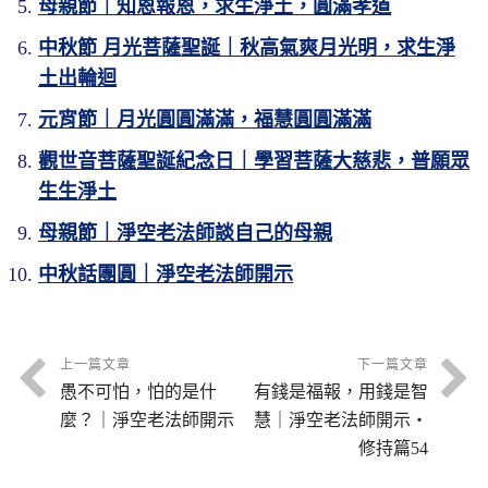
母親節｜知恩報恩，求生淨土，圓滿孝道
中秋節 月光菩薩聖誕｜秋高氣爽月光明，求生淨
土出輪迴
元宵節｜月光圓圓滿滿，福慧圓圓滿滿
觀世音菩薩聖誕紀念日｜學習菩薩大慈悲，普願眾
生生淨土
母親節｜淨空老法師談自己的母親
中秋話團圓｜淨空老法師開示
上一篇文章
下一篇文章
愚不可怕，怕的是什
有錢是福報，用錢是智
麼？｜淨空老法師開示
慧｜淨空老法師開示・
修持篇54