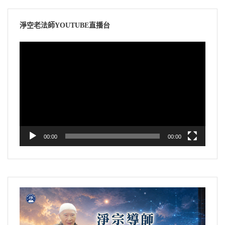
淨空老法師YOUTUBE直播台
視
訊
播
放
器
00:00
00:00