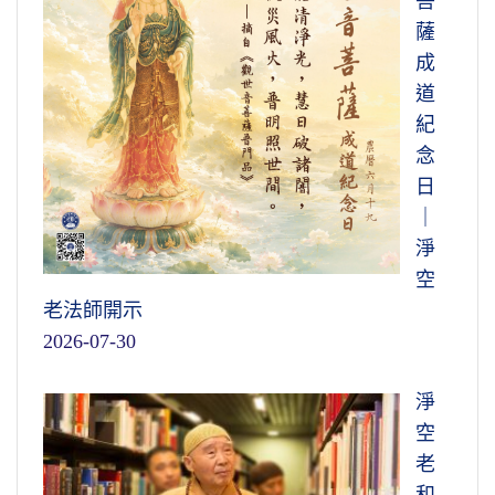
菩
薩
成
道
紀
念
日
｜
淨
空
老法師開示
2026-07-30
淨
空
老