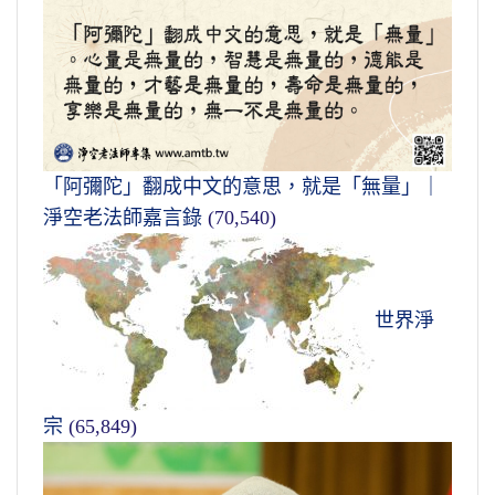
「阿彌陀」翻成中文的意思，就是「無量」｜
淨空老法師嘉言錄
(70,540)
世界淨
宗
(65,849)