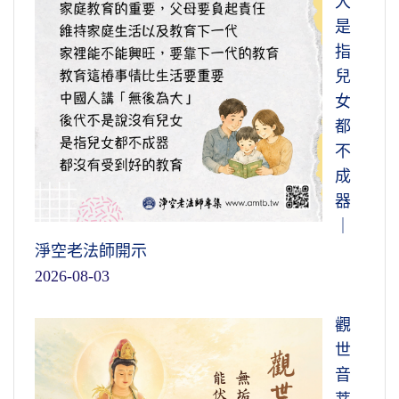
大
是
指
兒
女
都
不
成
器
｜
淨空老法師開示
2026-08-03
觀
世
音