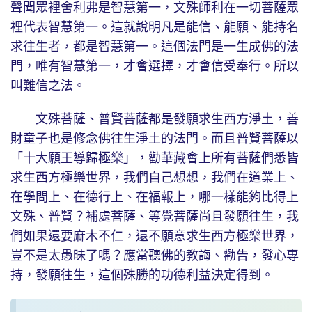
聲聞眾裡舍利弗是智慧第一，文殊師利在一切菩薩眾
裡代表智慧第一。這就說明凡是能信、能願、能持名
求往生者，都是智慧第一。這個法門是一生成佛的法
門，唯有智慧第一，才會選擇，才會信受奉行。所以
叫難信之法。
文殊菩薩、普賢菩薩都是發願求生西方淨土，善
財童子也是修念佛往生淨土的法門。而且普賢菩薩以
「十大願王導歸極樂」，勸華藏會上所有菩薩們悉皆
求生西方極樂世界，我們自己想想，我們在道業上、
在學問上、在德行上、在福報上，哪一樣能夠比得上
文殊、普賢？補處菩薩、等覺菩薩尚且發願往生，我
們如果還要麻木不仁，還不願意求生西方極樂世界，
豈不是太愚昧了嗎？應當聽佛的教誨、勸告，發心專
持，發願往生，這個殊勝的功德利益決定得到。