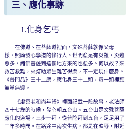
三、應化事跡
1.化身乞丐
在佛道、在菩薩道裡面，文殊菩薩就像父母一
樣，照顧發心學道的修行人。世間愈是有災難，災難
愈多，諸佛菩薩到這個地方來的也愈多。何以故？來
救苦救難，來幫助眾生離苦得樂，不一定現什麼身。
《普門品》三十二應，應化身三十二類，每一類裡頭
無量無邊。
《虛雲老和尚年譜》裡面記載一段故事，老法師
四十七歲的時候，發心朝五台山。五台山是文殊菩薩
應化的道場，三步一拜，從普陀拜到五台，足足用了
三年多時間。在路途中兩次生病，都是在曠野，附近