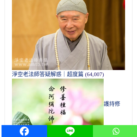
淨空老法師答疑解惑｜超度篇
(64,007)
護持修
福
(58,385)