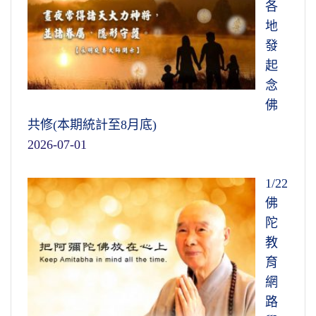
各
地
發
起
念
佛
共修(本期統計至8月底)
2026-07-01
1/22
佛
陀
教
育
網
路