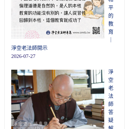
平
的
教
育
｜
淨空老法師開示
2026-07-27
淨
空
老
法
師
答
疑
解