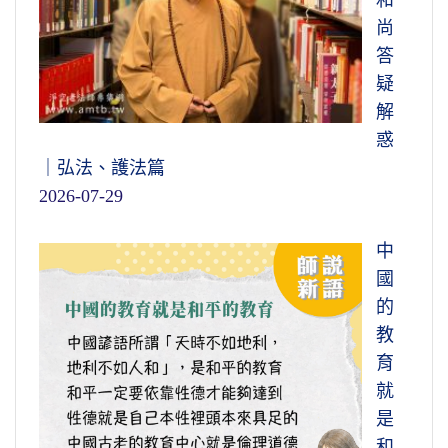
和
尚
答
疑
解
惑
｜弘法、護法篇
2026-07-29
中
國
的
教
育
就
是
和