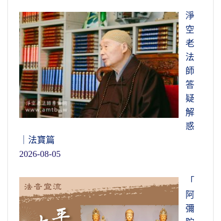
淨
空
老
法
師
答
疑
解
惑
｜法寶篇
2026-08-05
「
阿
彌