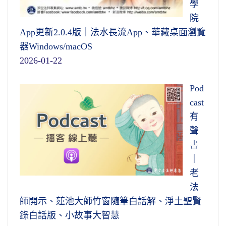
學
院
App更新2.0.4版｜法水長流App、華藏桌面瀏覽
器Windows/macOS
2026-01-22
Pod
cast
有
聲
書
｜
老
法
師開示、蓮池大師竹窗隨筆白話解、淨土聖賢
錄白話版、小故事大智慧