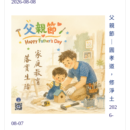
2026-08-08
父
親
節
｜
圓
孝
道
，
修
淨
土
202
6-
08-07