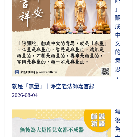
陀
」
翻
成
中
文
的
意
思
，
就是「無量」｜淨空老法師嘉言錄
2026-08-04
無
後
為