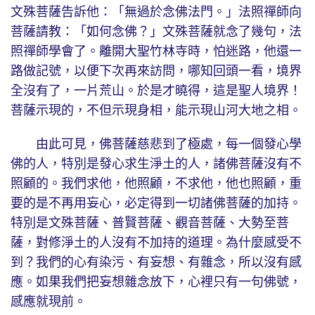
文殊菩薩告訴他：「無過於念佛法門。」法照禪師向
菩薩請教：「如何念佛？」文殊菩薩就念了幾句，法
照禪師學會了。離開大聖竹林寺時，怕迷路，他還一
路做記號，以便下次再來訪問，哪知回頭一看，境界
全沒有了，一片荒山。於是才曉得，這是聖人境界！
菩薩示現的，不但示現身相，能示現山河大地之相。
由此可見，佛菩薩慈悲到了極處，每一個發心學
佛的人，特別是發心求生淨土的人，諸佛菩薩沒有不
照顧的。我們求他，他照顧，不求他，他也照顧，重
要的是不再用妄心，必定得到一切諸佛菩薩的加持。
特別是文殊菩薩、普賢菩薩、觀音菩薩、大勢至菩
薩，對修淨土的人沒有不加持的道理。為什麼感受不
到？我們的心有染污、有妄想、有雜念，所以沒有感
應。如果我們把妄想雜念放下，心裡只有一句佛號，
感應就現前。