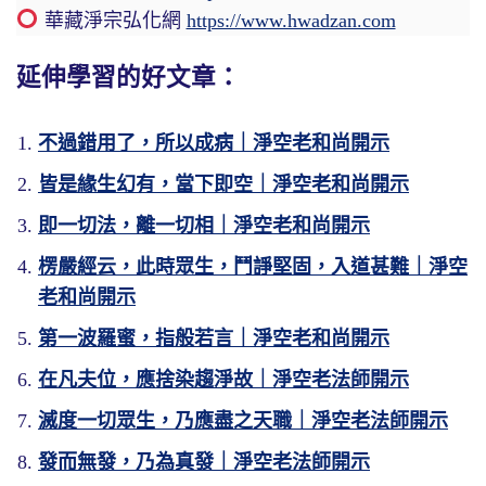
華藏淨宗弘化網
https://www.hwadzan.com
延伸學習的好文章：
不過錯用了，所以成病｜淨空老和尚開示
皆是緣生幻有，當下即空｜淨空老和尚開示
即一切法，離一切相｜淨空老和尚開示
楞嚴經云，此時眾生，鬥諍堅固，入道甚難｜淨空
老和尚開示
第一波羅蜜，指般若言｜淨空老和尚開示
【無上正等覺者非他，即是真如本性，亦
【必解深而後信深，解圓而後修圓，其於
【實則性是本具，安有所得。】
【所以雖得而必歸無所得。明得此理，便
名自性清淨心。因其為萬法之宗，故稱無上。
證入也不難矣。解漸漸開，執情我見便漸漸
知不應存有法想、不應存有得想。】
在凡夫位，應捨染趨淨故｜淨空老法師開示
能變的體是本具的，體所變的一切現象，
為一切眾生所同具，故名正等。但為分別執著
消。所以學佛重在解慧，所謂觀慧也。】
滅度一切眾生，乃應盡之天職｜淨空老法師開示
說老實話也是本具的。體上不能說有所得，再
《般若心經》那是般若的總綱領，《金剛
妄想所障，若能遣妄除障，則名正覺。】
在這一小段裡面，我們能夠體會到，學佛
給諸位說，相上也不能說有所得。但是我們明
經》是綱領，《心經》是《金剛經》的綱領，
發而無發，乃為真發｜淨空老法師開示
這是將無上正等正覺這個名詞，做一個簡