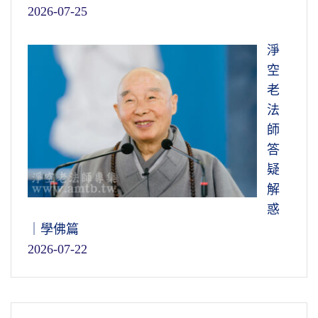
2026-07-25
由此可知，學佛的同修那麼多，為什麼不
能成就？看到他對佛菩薩也很恭敬、也很虔
淨
誠，早晚課都不缺，禮佛、供佛那一副虔誠的
空
樣子，
他為什麼不能成就？他那個心是妖魔鬼
老
怪的心。為什麼禮佛那麼虔誠？造作罪業太多
法
了，希望佛菩薩保佑他、赦免他，還要多多降
師
福給他，他求的是這個。他不是真學佛，不是
答
真正的在改過自新
，不是的！改過自新就是修
疑
行，修正錯誤的行為，他沒有在這上面下功
解
夫，只是在形式上討好佛菩薩，巴結佛菩薩，
惑
還要佛菩薩幫他的忙，幫他多造一點壞事。這
｜學佛篇
樣的心態學佛，他當然墮落，這都是我們必須
2026-07-22
要搞清楚的。
所以
學佛沒有別的，遣妄除障而已
，這就
是正覺，你真正覺悟了。真正覺悟了，換句話