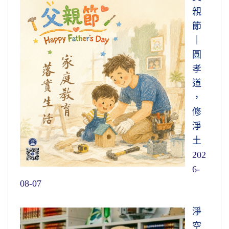
西方世界的人天眼洞視、天耳徹聽，盡虛空遍
親
法界，這個字的意思很深，很不容易體會。
心
法界一切眾生形相、音聲，他們都聽得很清
節
地清淨到了極處，境界自自然然現前，這個時
楚，他心遍知，起心動念人家全都曉得，沒有
｜
候我們叫它做「證」
。
而在證入的這個人來
一樣事情能瞞得過人
，你說多可怕！我們做的
圓
說，他實在是沒有起心動念
。如果他要動個念
不敢告人的事情，做得那麼多，你還想到極樂
孝
頭「我證入了」，你們諸位想想看，他能證
世界去？沒分！極樂世界人怎麼去的？清淨心
道
嗎？我證入了，有我相，我的對面就是人相，
去的。心淨則土淨，只要真正修清淨心，你就
，
那麼他四相具足，他是凡夫，他怎麼能證入？
決定得生淨土。因為清淨心是它的條件，心淨
修
則土淨，這個要緊！
由此可知，
圓教初住以上，大乘法中常說
淨
「無功用道」。往後這四十一個位次，用什麼
土
所以
世緣要放下
，我剛才講的，放下、放
方法修行？就是無功用道
，很難懂！不能有一
202
下還要放下，
只要你有一樁事情不肯放下，這
點意思，有一點意思就落在凡情，就是情見。
6-
一生念一輩子佛，也不能往生。不是阿彌陀佛
不能有一點意思，自自然然的成就，那功夫漸
08-07
不慈悲，不來接你，你這裡有繩子拴到，你走
漸深，智慧漸漸圓。
不了！這是佛在經上常講的「財色名食睡」，
淨
叫地獄五條根。這五條鐵鍊鎖著你
，你怎麼能
他的功夫確實沒有間斷，但是絕對不會起
空