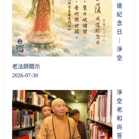
打妄語，誤會了。經義不解，沒有深解、沒有
道
得之後，我們就肯定、相信了。念佛就成佛，
圓解，誤會了，所以他不是騙人。
紀
念菩薩就成菩薩，念聲聞就成阿羅漢，念什麼
念
就現什麼，那個相是隨心所變的。世尊在《華
「執情我見漸漸消」，這就是說你悟入程
日
嚴經》上說，
這一切現象從哪裡來的？唯心所
度的淺深。你悟得愈深，你感情執著就愈淡，
｜
現，唯識所變
，識就是念頭。心能現相，這個
就愈淡薄
。我們現在人所謂是，你對人對事你
淨
相怎樣變化，那是念頭，念頭是識；所以你念
很少用感情，完全用的理智，在佛法講智慧，
空
佛，當然就變佛的法界，你念菩薩就變菩薩法
你用智慧而不是用感情。感情很重的人，執著
老法師開示
界。
很重的人，縱然解，不夠深，當然也不圓，這
2026-07-30
是一定的道理。
現在的人念什麼？念妖魔鬼怪，念地獄、
鬼、畜生。所以那個相貌都是妖魔鬼怪的相，
淨
因此學佛重在解慧，特別是大乘。小乘人
都很恐怖！什麼叫妖魔鬼怪？我們搞要清楚，
空
著重在修，大乘著重在解；小乘著重在事上
否則的話，我們一天到晚念這個，自己還不曉
老
修，大乘著重在心上開解。那個來得快，這一
得，你說冤枉不冤枉！中國古書上說「人棄常
和
覺悟了，事也就圓滿。事上勤修，理上不明，
則妖興」，這句話的意思就是說，
違反常道就
尚
還是隔了一層，這是小乘不及大乘之處。大乘
是妖魔鬼怪。什麼叫常？仁義禮智信叫五常
。
答