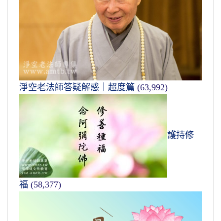
淨空老法師答疑解惑｜超度篇
(63,992)
護持修
福
(58,377)