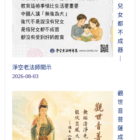
像。最後實在不得已，我就跟他講，證得阿羅
麼？除障而已。
兒
漢六種神通都發現了，我說：你試試看，那個
女
古德教導我們，
「但除其妄，莫求其
牆壁外面你能不能看得見？他說：我看不見。
都
真」，不要求真，只要除妄就行了，妄除了，
我說那保險你沒證，他心裡才服了。隔著牆你
不
真就現前
。妄除了，還要求個真，那個求真又
就看不見，你的天眼沒有恢復。
成
變成妄想，所以不用求真，去了妄就是真；換
器
我們在小乘經裡面都看得很清楚，佛都講
句話說，
我們在日常生活當中，如果能夠去掉
｜
得很清楚，證得初果須陀洹就有天眼通、天耳
妄想分別執著，我們的生活就在一真法界，跟
淨空老法師開示
通；證得二果就有他心通，我心裡想的事情你
極樂世界的菩薩、華藏世界的菩薩沒有兩樣
。
2026-08-03
知道；證得三果就有神足通；四果漏盡通。三
華藏在哪裡？極樂世界在哪裡？就在現前。可
果神足通就是能變化，可以分身，你有沒有？
是你有了分別妄想執著，一真法界不見了，被
觀
「沒有！」沒有，我就勸他以後少說，沒有證
障礙住了，所顯現出來的是十法界裡頭六道輪
世
得！
迴。所以世出世間法在哪裡？在那個一念之間
音
的轉變。這是講的事實真相，所以生心要緊！
修行有一點功夫，很歡喜、很快樂了，身
菩
心得到輕安，就自以為證阿羅漢果，你說糟不
薩
蕅益大師在《彌陀要解》裡面告訴我們，
糟糕！毛病在哪裡？他這個不是騙人，他不是
成
釋迦牟尼佛是念佛成佛的，我們相信。道理懂