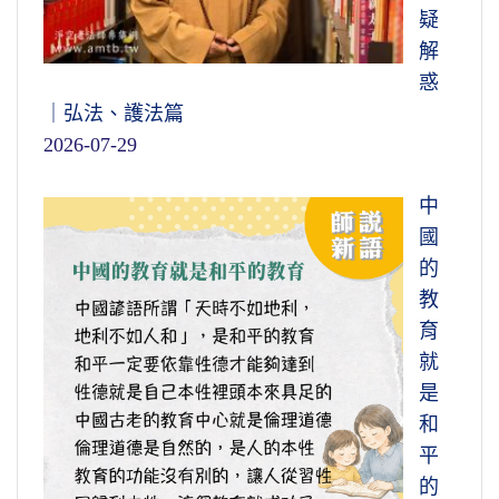
著重在開慧，有智慧的觀察，他的生活是生活
疑
在圓滿智慧之中。我們反過來看看凡夫，凡夫
我們對人是不是仁慈？沒有仁慈心對人，
解
迷惑顛倒，我們生活在情執之中，生活在煩惱
反常。起心動念自私自利、損人利己，這反
惑
之中，諸佛菩薩生活在智慧之中，那怎麼會一
常。義是什麼？義是義務，幫助別人不講求回
｜弘法、護法篇
樣？當然不相同。
報的。我們今天做多少工作要計算代價，這就
2026-07-29
是沒有義。禮是禮尚往來。智就是我們今天講
節錄自金剛般若研習報告09-023-0073集
理智，而非感情用事。信是信用，守信。現在
中
1995/5
外國，外國人講信，有信用卡，有那個卡還有
國
什麼信用？信不要卡的。
的
教
違反這五條，那就是妖，妖是這個意思。
育
妖不是青面獠牙，看到很恐怖的；那個妖很可
就
愛，你看到的時候，所以你才會上當。鬼是什
是
麼？貪心、吝嗇，慳貪吝嗇那是鬼。嫉妒、瞋
和
恨那是地獄。邪正不分、是非顛倒，那是畜
平
生，愚痴。現在是個人的樣子，如果他的性情
的
是這個，你一看，那就是惡道眾生，他報盡就