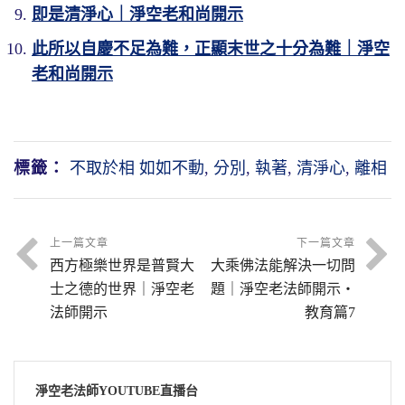
不但要讀經，對於經義一定要能夠有深入的理
明在相上看到有所得，某人今天發了財得了多
而《心經》到最後的結論是「無智亦無得」。
即是清淨心｜淨空老和尚開示
單的解釋，這屬於佛學常識。我們對這個名詞
解，這一點非常重要。我們看現前這個社會，
少錢，某人沒有得到，不是明明有得失嗎？你
世尊把事實真相，的確圓圓滿滿的告訴我們。
此所以自慶不足為難，正顯末世之十分為難｜淨空
要正確的認識，
梵語稱為阿耨多羅三藐三菩
學佛的人不可以說不多，但是學佛的人，真正
這個看法粗心大意，你只看到表面，你沒有深
無智，你何必求智？無得，你何必求得？
老和尚開示
提
，這是什麼東西？原來就是真如本性，禪宗
有成就的人並不太多。原因在哪裡？不解經
入去觀察，你沒有圓滿去觀察。如果深觀、圓
智不要求，你要是把求智的念頭捨掉，真智慧
說大徹大悟、明心見性。明心見性是什麼？就
義，這正是古人所謂盲修瞎練，現代人所謂的
觀才曉得，原來相上也沒有所得。怎麼沒有所
現前了。為什麼？般若智慧是你自性裡頭本來
是見到真如本性；換句話說，明心見性就是證
迷信。迷信就是不解經義，這才是迷信。
得？相是心變的，相隨心轉。
具足的，不是外頭來的。
得無上正等正覺。我們淨土宗念佛，念到一心
標籤：
不取於相 如如不動
,
分別
,
執著
,
清淨心
,
離相
經義難解，這是真的。第一個，古來註解
這個意思如果再不能體會，我們說得更淺
不亂。一心不亂是什麼？一心不亂就是自性清
你要求智，到外面去求，哪裡能求得到？
經書的文字太深，義理尤其是難以體會，何況
一點，這個世間算命看相人所說的，一切都是
淨心，說的名相不一樣，還是這一樁事情。
教
外面所求得來的，全是障礙。什麼障？所知
使我們感到佛的教誨、祖師大德的解述，與我
命裡注定的。注定了，你還有什麼得？這幾天
下稱為無上正等正覺，宗門稱之為明心見性，
障。你去求，你所求得的叫所知障，你所求得
上一篇文章
下一篇文章
們現前的生活好像接連不上，使我們直接覺得
《了凡四訓》印得很多，外面有很多結緣的，
淨土宗稱為一心不亂
，一樁事情；名字不一
西方極樂世界是普賢大
大乘佛法能解決一切問
的那些名聞利養是煩惱障。不求，障礙就沒有
所學非所用，於是對於佛法修學的興趣就淡
我想你們同修都要拿一本回家去看看。袁了凡
樣，是一樁事情。
士之德的世界｜淨空老
題｜淨空老法師開示・
了，稱性的般若智慧、稱性的萬德萬能都現前
了。這個原因很複雜。所以第二句講
解圓，解
先生他明瞭，「一飲一啄，莫非前定」。你今
法師開示
教育篇7
了，自性功德不可思議！
為什麼說它是萬法之宗？
萬法就是我們今
不但要深，要緊的還要圓，圓解之後，我們才
天吃了多少粒米，喝了多少滴水，都是命裡注
天講的宇宙時空，這裡面所包含的一切現象，
能真正得到佛法的受用
。
定的，你得個什麼？命裡沒有的，我得到了，
所以佛教給我們要向自性當中求。佛法稱
佛教術語叫十法界依正莊嚴。這些現象從哪裡
那叫真的得到了。命裡注定的，你得個什麼？
為內學，稱為內明。內就是向心性求，不向外
要達到深解圓解，最低限度要具備兩個因
淨空老法師YOUTUBE直播台
來的？都是自性清淨心變現出來的
，它是能