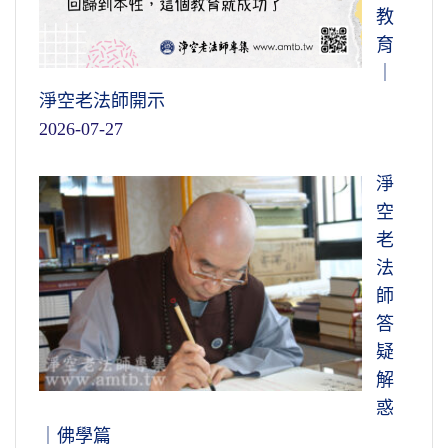
教
惡道投胎去了。我們想想，我們學佛，
我們處
育
事待人接物，用的是什麼心？
假如用的是這些
｜
心，那就不好。
淨空老法師開示
所以修行，要把這個心修正過來，嚴持戒
2026-07-27
律。戒律裡面最低的是五戒，叫根本戒
，五戒
它的精神跟我們儒家講的五常相同，仁義禮智
淨
信。仁，不殺生是仁慈，不偷盜是義，不邪淫
空
是禮，不飲酒是智，不妄語是信。嚴格的遵
老
守，那才叫個人，那就是人，是個正常的人，
法
來生不失人身。如果我們人都沒有做好，還想
師
到西方極樂世界去當菩薩，哪有這回事情！那
答
個講不通的。你要想往生西方極樂世界做阿彌
疑
陀佛的學生，先要把人做好，要像個人的樣
解
子。像個人樣子，心裡頭有仁義禮智信，也就
惑
是有五戒十善，你才像個人樣子。
｜佛學篇