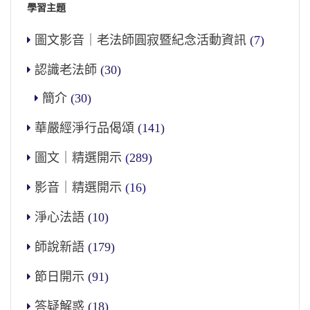
學習主題
說，你絕對不會做壞事，絕對不會存壞心，這
個人真正覺悟了。
圖文影音｜老法師圓寂暨紀念活動資訊
(7)
認識老法師
(30)
節錄自金剛般若研習報告09-023-0073集
1995/5
簡介
(30)
華嚴經淨行品偈頌
(141)
圖文｜精選開示
(289)
影音｜精選開示
(16)
淨心法語
(10)
師說新語
(179)
節日開示
(91)
答疑解惑
(18)