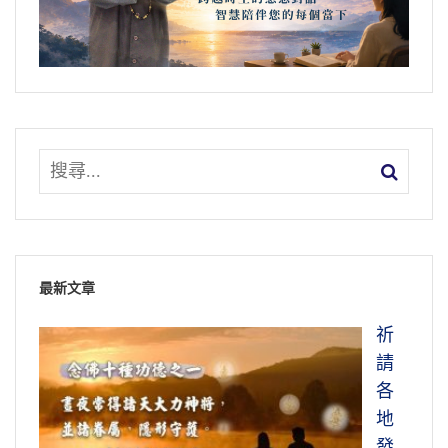
只有三分之一；另外有三分之一，曾經聽說有
人生確實是個夢，昨天永遠不會再回來
一個釋迦牟尼佛在某個地方講經，沒見過面；
了，不要說昨天不再回來了，我們說現在，現
還有三分之一的人，根本連釋迦牟尼佛的名字
在就過去了，一分一秒永遠不回頭，跟每天作
都沒聽過。
那個夢有什麼兩樣？所以《金剛經》末後告訴
由此可見，這個業障是真的，不是假的。
我們，「一切有為法，如夢幻泡影」。夢會不
佛在這個地區講經，講了那麼多年，還不知道
會斷掉？給諸位說，不會斷掉。閉著眼睛你會
這個地方有個釋迦牟尼佛。所以消業障就要
作夢，睜著眼睛還在作夢，夢不會斷的。這就
緊，
業障怎麼消法？我們在物質生活、精神生
說明相不會斷的，因為體它不會斷，
清淨心是
活，把它看淡一點
，這個業障就消了。
要把它
體，體不會斷、不會滅，所以相不會滅，不會
看淡，要把它放下。你看得愈淡，放下愈多，
滅是真的，但是它會轉變，隨著你的念頭在轉
最新文章
你的業障就消得愈多。
變
；因此，
佛才教給我們無住生心
，生心就有
祈
道理了。
就是看破，看破還要看破，放下，放下還
請
要放下。徹底放下，就成佛了。等覺菩薩還有
生什麼樣的心？要生清淨心，要生善心
。
各
一品生相無明沒有看破、沒有放下，所以他成
生善心，剛才講，相不會斷滅，它會變；生善
地
不了佛。由此可知，佛法的修證沒有別的，看
心這個境界就變好，起惡念那境界就變壞。從
發