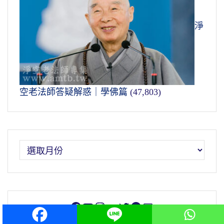
淨
空老法師答疑解惑｜學佛篇
(47,803)