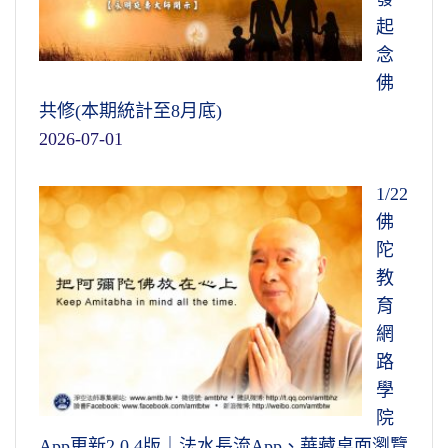
破放下而已！
哪裡變起？給諸位說，從你的相貌變起，從你
起
身體體質變起，因為身跟心是最接近的，然後
念
我們為什麼看不破？為什麼放不下？是對
才擴展到外面，一切眾生、山河大地。所以頭
佛
於宇宙人生的真相沒搞清楚。
世尊四十九年為
一個起變化的，最明顯變化的，就是你的身體
共修(本期統計至8月底)
我們說的一切法，說什麼？無非就是為我們說
跟你的相貌。所以說學佛有了功夫，功夫得
2026-07-01
明宇宙人生的真相。明白了，徹底明白了，這
力，不必掛在嘴皮上，你那一副尊容人家一看
就是解深
。你把這個事情認識得愈清楚、愈明
就知道了。看到你的相貌一年比一年好，身體
1/22
白、愈透徹，你就相信
佛在經上，教導我們怎
一年比一年健康，當然是你功夫得力。
佛
樣做人、怎樣生活、怎樣工作，怎樣處事待人
陀
接物
，你信就深了。
我們世俗算命看相都會說「相隨心轉」，
教
這個一點都不錯！你看心地慈悲的人，相貌就
育
解圓，而後你修就圓。圓是圓滿，沒有欠
慈悲；心地險惡的人，相貌就很恐怖，這個一
網
缺；換句話說，面面都了解，理了解，事也了
定道理。你心裡歡喜的時候，你相貌很好看；
路
解，對自己明瞭，對於一切眾生也明瞭。
修是
你心裡不高興的時候，你擺那個面孔就很難
學
修正我們錯誤的行為，我們的行為，不外乎身
看，這很明顯的，這變得好快。真正修行功夫
院
口意這三方面。身體一切造作，身的行為；一
能夠受用，真是立刻就現前，這一點都不假。
App更新2.0.4版｜法水長流App、華藏桌面瀏覽