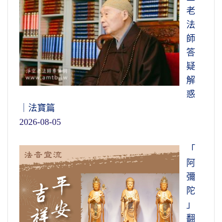
走得掉！叫你放下什麼？把這個東西放下。放
一個我念，換句話說，絕對不會起一個妄想分
老
下，阿彌陀佛來接引你，你才順利跟佛走了。
別執著。這個講法還是難懂。我們今天修行都
法
著相，今天我念了兩部無量壽經，我念了一萬
師
只要有一樁事情放不下，佛對你也沒有辦
聲佛號；明天我精進了，我念一萬二千聲佛
答
法，那就等以後的機會。什麼機會？什麼時候
號，我有了進步。這些菩薩們沒有這個念頭。
疑
放下，機會就成熟了。你現在放下，現在機會
解
就成熟了。
往生不難，西方極樂世界隨時可以
古人有個比喻，古時候的比喻，大概現在
惑
去，什麼時候放下，什麼時候緣就成熟了
。我
在大陸上還有，用風船，我們叫帆船，用帆船
｜法寶篇
現在身體還很健康，現在放下現在就走，那個
做比喻。初學佛的人，用功精進就像帆船帆懸
2026-08-05
走得才真叫自在瀟灑。你為什麼去不了？想想
滿的時候，風吹得船走得很快，你看得見在那
放不下，所以去不了。到臨命終時還放不下，
裡進步。可是船快要到岸，快要靠岸了，一定
「
那就沒法子了，那只好搞六道輪迴，這非常非
要把帆收掉，速度減緩。距岸還有一段距離，
阿
常要緊。
這個時候用竹竿，用竹竿撐船；用竹竿撐船，
彌
不用帆。
所以它是一切眾生同具，「十方三世佛，
陀
共同一法身」，就是說這樁事情。三世佛是講
可是這個船快要接近岸邊，那個竹竿也不
」
過去、現在、未來，所有一切眾生是未來佛。
要了，統統放下，這個船緩慢自自然然往岸上
翻