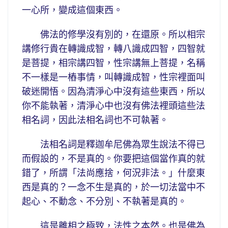
一心所，變成這個東西。
佛法的修學沒有別的，在還原。所以相宗
講修行貴在轉識成智，轉八識成四智，四智就
是菩提，相宗講四智，性宗講無上菩提，名稱
不一樣是一樁事情，叫轉識成智，性宗裡面叫
破迷開悟。因為清淨心中沒有這些東西，所以
你不能執著，清淨心中也沒有佛法裡頭這些法
相名詞，因此法相名詞也不可執著。
法相名詞是釋迦牟尼佛為眾生說法不得已
而假設的，不是真的。你要把這個當作真的就
錯了，所謂「法尚應捨，何況非法。」什麼東
西是真的？一念不生是真的，於一切法當中不
起心、不動念、不分別、不執著是真的。
這是離相之極致，法性之本然。也是佛為