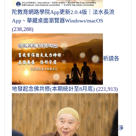
陀教育網路學院App更新2.0.4版｜法水長流
App、華藏桌面瀏覽器Windows/macOS
(238,288)
祈請各
地發起念佛共修(本期統計至8月底)
(221,913)
淨