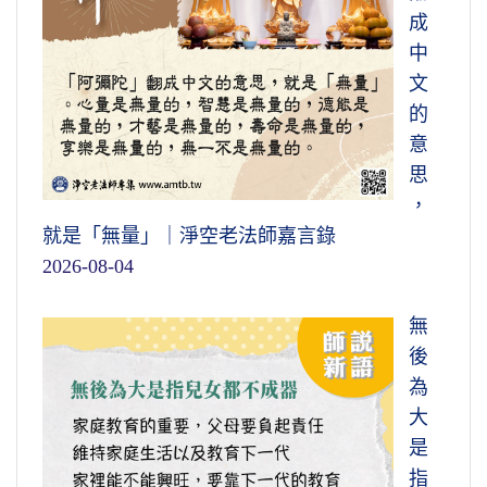
《華嚴經》上講的，「情與無情，同圓種
靠，那一段叫無功用道
，諸位去體會這個意
成
智」，也是這個意思，因為它是同一個體。所
思。圓教初住以上菩薩，也就是法身大士，他
中
以諸佛菩薩破無明、見了法身，這個時候所謂
們用功就像船接近岸，那個竿也放下了，自自
文
是「無緣大慈，同體大悲」。無緣，用現代的
然然往前去。所以此處用不得力，是這樣的境
的
話來講，無條件。
佛菩薩幫助一切眾生，愛護
界，真實的清淨心。那種法身大士的用功跟我
意
一切眾生，照顧一切眾生，沒有條件的。為什
們不一樣，我們有情執，他沒有情執。
思
麼無條件？因為同體
，他有什麼條件！所以叫
，
「解漸漸開」，解漸漸開是講開悟。開悟
同體大悲、無緣大慈。
就是「無量」｜淨空老法師嘉言錄
的樣子，我們必須要知道。否則的話，自己懂
2026-08-04
但為分別執著妄想所障
。世尊在《華嚴
得一點，就自以為開悟了，這個誤會的人很
經》上也這個說法，他說：「一切眾生皆有如
多；自己以為開悟，還有自己以為證果了。
無
來智慧德相」，跟諸佛如來無二無別，沒有兩
後
我過去就曾經遇到一個居士，他跟我講他
樣，「但以妄想執著而不能證得」。《華嚴》
為
證阿羅漢果，說得很真實，絕對不是騙人，他
講妄想、執著，這個地方講得詳細一點，分
大
自己自信心很強，告訴我證得阿羅漢果。我也
別、執著、妄想。
所障，障什麼？把我們自性
是
沒有法子，那是他的境界。但是我看樣子不
清淨心障住了。佛法的修學，實在講，修什
指