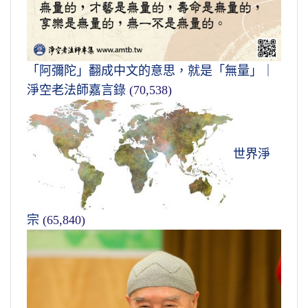
「阿彌陀」翻成中文的意思，就是「無量」｜
淨空老法師嘉言錄
(70,538)
世界淨
宗
(65,840)