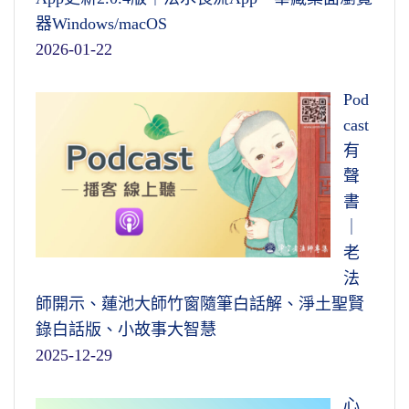
切言語，口的行為；起心動念，是心意的行
器Windows/macOS
為。行為再多，這三條就包括盡了。行為有了
所以心是主宰，不但是我們這個身的主
2026-01-22
錯誤；換句話說，我們對人、對事、對物，看
宰，一身的主宰，是整個宇宙一切眾生的主
錯了、想錯了，意業的行為；做錯了，身業的
宰，萬法之宗，這稱之為無上，是這個意思。
Pod
行為；說錯了，口業的行為。
把這些錯誤一樁
它又是一切眾生所同具，所以叫正等。因為這
cast
一樁都修正過來，這叫圓修。圓修一定是建立
個心，心不是一個人一個心；你是一個人一個
有
在圓解的基礎上，這樣才能夠證入。
心的時候，妄心，這是妄想，妄想是每個人都
聲
不相同的，一個人一個心是妄心。
世法、佛法不外乎因果，這個你要了解，
書
你要解得深，要解得圓。一切法決定沒有偶
｜
真心，不但一切人是共同的，一切諸佛菩
然，這個諸位一定要知道，沒有偶然的，沒有
老
薩，乃至於植物、礦物，連太虛空，都是相同
偶發的。所有大乘經裡面，都說明這個事實真
法
的，真心是相同的。佛在楞嚴會上有個比喻，
相，而
因果是通三世的。三世是「過去無
師開示、蓮池大師竹窗隨筆白話解、淨土聖賢
把真心比作大海，把我們每一個人比作海裡面
始」，不是過去一生、二生，過去無始，「未
錄白話版、小故事大智慧
起的水泡
。水泡很多很多，一個水泡一個水泡
來無終」
，善因遇到善緣一定結善果，惡因遇
2025-12-29
不相同，但是統統依大海而起的。水泡一破掉
到惡緣一定有惡報，不定在哪一世，要看緣之
就相同了，不破的時候不同，不破的時候是妄
成熟。
心
心，一個人一個心。