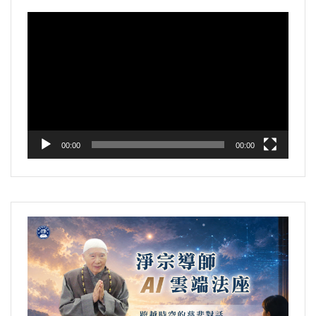
面求。心性是什麼？向能變的地方求，不要向
緣。第一個因緣，就是你要遇到好老師。
這個
所以你才曉得，理上無有可得，事上也不
變，所有一切萬法是所變的，這是能變。能變
視
所變的地方求。向所變的境上求，就錯了；要
好老師一定要善說，他有善巧方便，把很難懂
可得。你要是把這些理事都搞清楚，你的心平
的是主，是真的；所變的是虛妄的，是假的。
訊
向能變的性上求，那就是有求必應了。
的地方，他說得讓我們可以懂、可以接受，這
靜了，攀緣的心沒有了，妄想的心沒有了，希
這就好比我們沒有功夫的人，自己做不了主
播
是第一個條件。
第二個條件，必須自己對於五
求的心沒有了，你看，你的真心馬上就現前
宰，晚上睡覺會作夢。諸位要知道，晚上睡覺
我們今天求，對象搞錯了，不知道向自性
放
欲六塵這些物質生活享受要能看得淡。
假如欲
了，馬上你就會成佛、成菩薩，快得很！實在
作夢是一回什麼事情？自己做不了主宰，自己
當中求，這個道理要知道。縱然是求得，也是
器
情執著太濃，不但善知識來說法，你無法體
就是道理不曉得，事實真相不明白，一天到晚
要能做得了主，晚上就不會作夢。有功夫、心
無所得；得無所得，《金剛經》裡頭講得很透
會，即使是佛菩薩來也沒辦法。道理在哪裡？
打妄想，患得患失，全是妄想，與事實真相毫
地清淨的人，有定功的人，他不會作夢。
徹，我們前面已經講了很多。
自己業障太重。縱然佛菩薩有善巧，我們業障
00:00
00:00
不相干。這樣的人就是不安分，不守本分，理
我們每天晚上做的夢都不一樣，你們在一
很重，依舊聽不懂，這個事情是事實，不是假
與事都明瞭了，心就安了。心安是因為理得到
節錄自金剛般若研習報告09-023-0073集
生當中曾經做過同樣的夢嗎？天天做的夢都不
設。
了、明瞭了，理明瞭，心一定就安。所以說是
1995/5
一樣。你要曉得，
能作夢的是心，所做的夢中
理事俱不可得。
這部經是世尊在舍衛大城講的，而佛在經
境界那是相，那個就是萬法；天天不一樣，不
上告訴我們，世尊當年在舍衛大城說法的時
節錄自金剛般若研習報告09-023-0073集
就是萬法嗎？
所以夢是心變現出來的，這個我
候，這個地方是一個很繁榮的大都會，人口繁
1995/5
們比較容易體會；說整個宇宙是我們心變現出
多。而在這個地方，釋迦牟尼佛住過很長一段
來的，這個不太好懂。其實那個道理，跟作夢
時間，講過不少的經論，而能夠接受佛教誨的
真的非常接近。