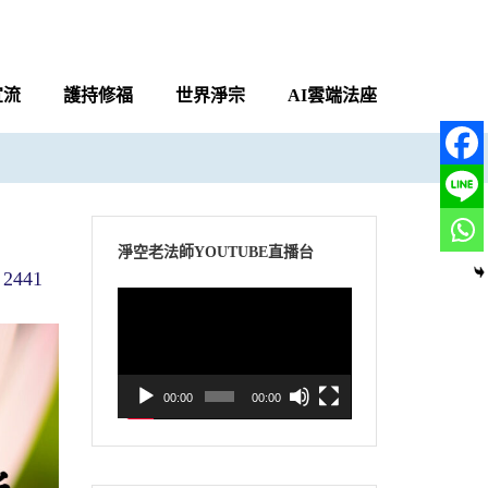
宣流
護持修福
世界淨宗
AI雲端法座
淨空老法師YOUTUBE直播台
2441
視
訊
播
放
00:00
00:00
器