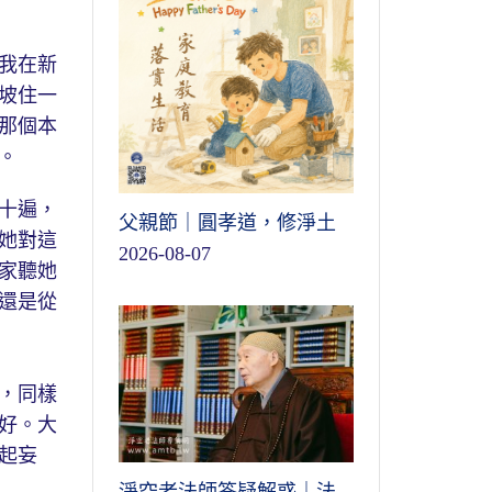
我在新
坡住一
那個本
。
十遍，
父親節｜圓孝道，修淨土
她對這
2026-08-07
家聽她
還是從
，同樣
好。大
起妄