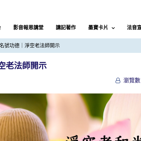
台
影音報恩講堂
講記著作
墨寶卡片
法音
名號功德｜淨空老法師開示
空老法師開示
瀏覽數 