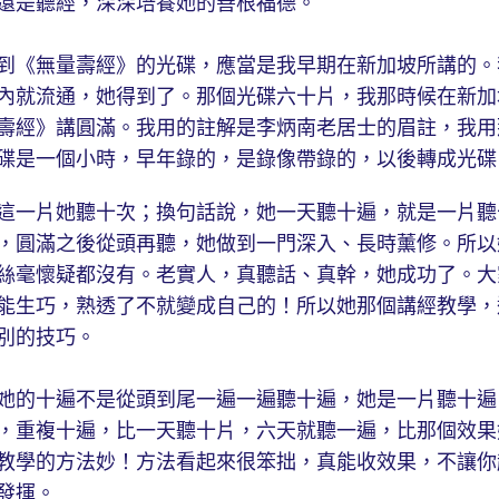
還是聽經，深深培養她的善根福德。
到《無量壽經》的光碟，應當是我早期在新加坡所講的。
內就流通，她得到了。那個光碟六十片，我那時候在新加
壽經》講圓滿。我用的註解是李炳南老居士的眉註，我用
碟是一個小時，早年錄的，是錄像帶錄的，以後轉成光碟
這一片她聽十次；換句話說，她一天聽十遍，就是一片聽
，圓滿之後從頭再聽，她做到一門深入、長時薰修。所以
絲毫懷疑都沒有。老實人，真聽話、真幹，她成功了。大
能生巧，熟透了不就變成自己的！所以她那個講經教學，
別的技巧。
她的十遍不是從頭到尾一遍一遍聽十遍，她是一片聽十遍
，重複十遍，比一天聽十片，六天就聽一遍，比那個效果
教學的方法妙！方法看起來很笨拙，真能收效果，不讓你
發揮。