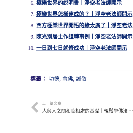
極樂世界的說明書｜淨空老法師開示
極樂世界怎樣建成的？｜淨空老法師開示
西方極樂世界開悟的緣太廣了｜淨空老法
陳光別居士作證轉事例｜淨空老法師開示
一日到七日就修成功｜淨空老法師開示
標籤：
功德
,
念佛
,
誠敬
上一篇文章
人與人之間和睦相處的基礎｜輕鬆學佛法・