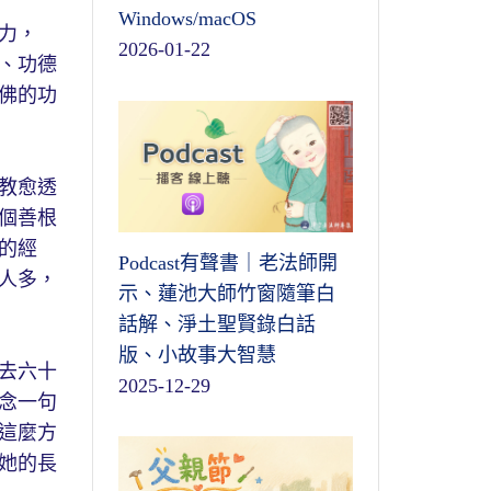
Windows/macOS
力，
2026-01-22
、功德
佛的功
教愈透
個善根
的經
Podcast有聲書｜老法師開
人多，
示、蓮池大師竹窗隨筆白
話解、淨土聖賢錄白話
版、小故事大智慧
去六十
2025-12-29
念一句
這麼方
她的長