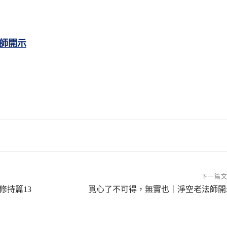
師開示
下一篇
修持篇13
覓心了不可得，無實也｜淨空老法師開