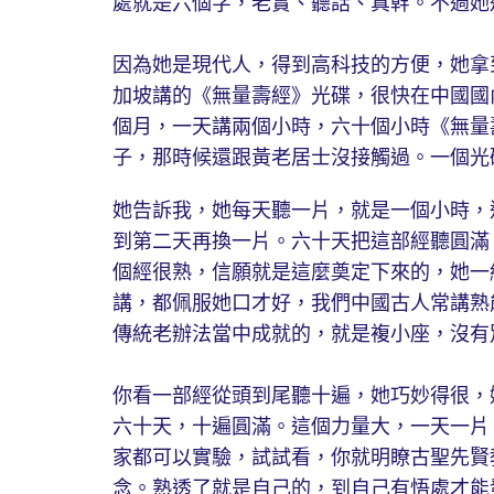
處就是六個字，老實、聽話、真幹。不過她
因為她是現代人，得到高科技的方便，她拿
加坡講的《無量壽經》光碟，很快在中國國
個月，一天講兩個小時，六十個小時《無量
子，那時候還跟黃老居士沒接觸過。一個光
她告訴我，她每天聽一片，就是一個小時，
到第二天再換一片。六十天把這部經聽圓滿
個經很熟，信願就是這麼奠定下來的，她一
講，都佩服她口才好，我們中國古人常講熟
傳統老辦法當中成就的，就是複小座，沒有
你看一部經從頭到尾聽十遍，她巧妙得很，
六十天，十遍圓滿。這個力量大，一天一片
家都可以實驗，試試看，你就明瞭古聖先賢
念。熟透了就是自己的，到自己有悟處才能