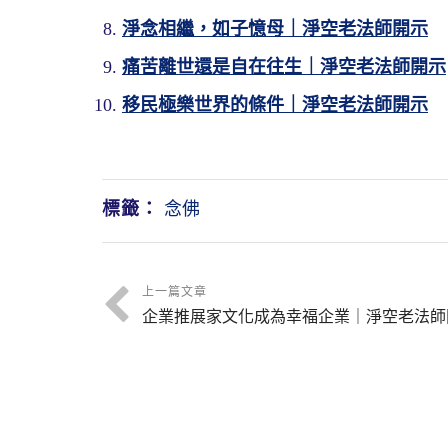
淨念相繼，如子憶母｜淨空老法師開示
痛苦離世還是自在往生｜淨空老法師開示
移民極樂世界的條件｜淨空老法師開示
「三者，以念佛為正，餘行為傍。正傍
一向念佛為主，雖不捨餘修，仍可名為
法很妥當。「是以念佛行人，莫不兼修
標籤：
念佛
一個讚歎，再加一個觀察就圓滿，他提
持名念佛，世尊在《大集經》裡面說得
最好的運動，五體投地，每天能夠拜三
阿彌陀佛，無上深妙禪，能把你的煩惱
骨。一面拜佛，心裡面想阿彌陀佛，口
上一篇文章
歎、觀察都可以兼修，五念門都可以兼
企業推展家文化成為幸福企業｜淨空老法師
才有執著，阿彌陀佛，全歸阿彌陀佛，
生傳》上也有他。
佛，全都歸到阿彌陀佛。到最後什麼都
佛，你成功了。這就是禪，這就是定。
「依據上說，則念佛之人，或兼持往生
只須主助分明，念佛綿密，亦皆不違於
清淨平等覺是自性，這個東西念出來就