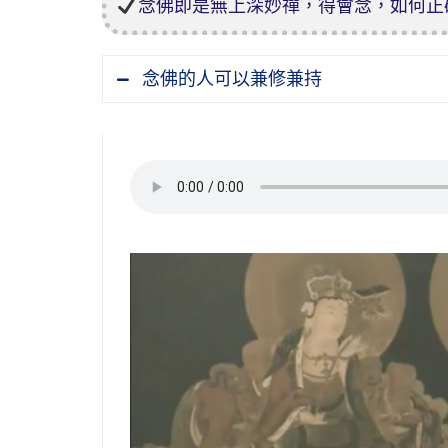
念佛即是無上深妙禪，得會念，如何正
念佛的人可以兼修兼持