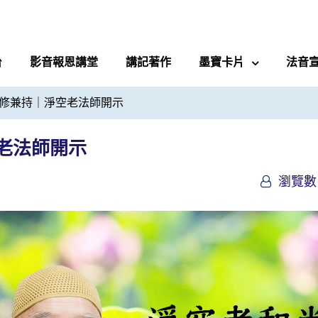
台
影音報恩講堂
講記著作
墨寶卡片
法音
修兼持｜淨空老法師開示
老法師開示
瀏覽數 