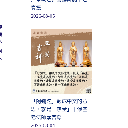
淨空老法師答疑解惑｜法
寶篇
2026-08-05
要
勝
統
阿
不
「阿彌陀」翻成中文的意
思，就是「無量」｜淨空
老法師嘉言錄
2026-08-04