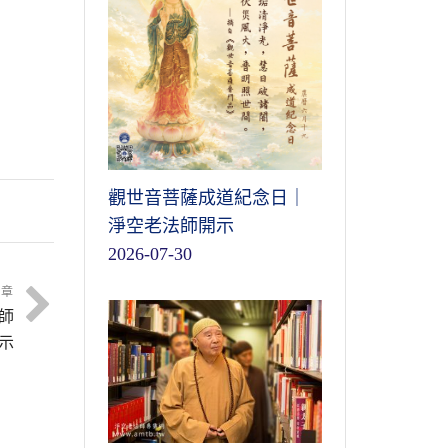
。
說
觀世音菩薩成道紀念日｜
加
淨空老法師開示
是
2026-07-30
句
讚
文章
往
師
陀
示
陀
，
這
能