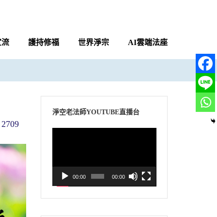
宣流
護持修福
世界淨宗
AI雲端法座
淨空老法師YOUTUBE直播台
2709
視
訊
播
放
00:00
00:00
器