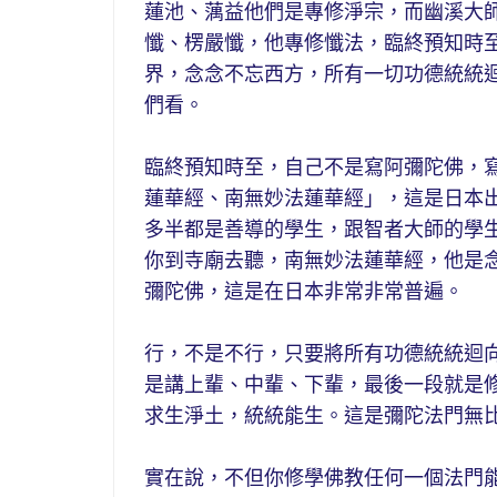
蓮池、蕅益他們是專修淨宗，而幽溪大
懺、楞嚴懺，他專修懺法，臨終預知時
界，念念不忘西方，所有一切功德統統
們看。
臨終預知時至，自己不是寫阿彌陀佛，
蓮華經、南無妙法蓮華經」，這是日本
多半都是善導的學生，跟智者大師的學
你到寺廟去聽，南無妙法蓮華經，他是
彌陀佛，這是在日本非常非常普遍。
行，不是不行，只要將所有功德統統迴
是講上輩、中輩、下輩，最後一段就是
求生淨土，統統能生。這是彌陀法門無
實在說，不但你修學佛教任何一個法門