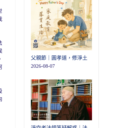
世
我
法
候
父親節｜圓孝道，修淨土
。
2026-08-07
阿
段
向