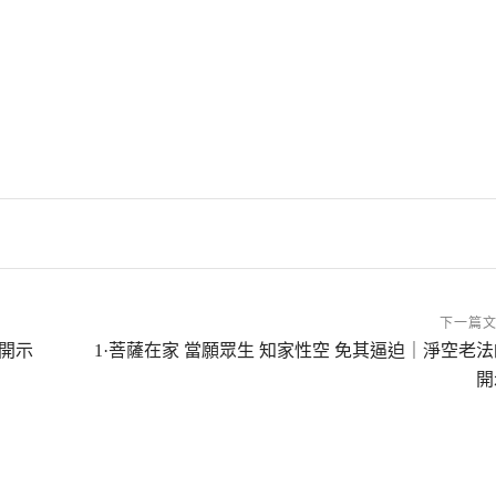
有別」，傍就是助，助修、助緣，正助雙修，「主次分明
一向專念也」。「此論甚妥」，這一句是念老他認為這個
禮拜、作願、迴向等念門也」。這就是五念門，五念門再
了三個。這要修，就是拜佛，特別是我們現在修行，拜佛
很清楚，他說念佛即是無上深妙禪，這佛說的。就念這一
百拜，至少拜三百拜，對身體健康有很大的幫助，活動筋
習氣統統念掉，所以你得會念。
裡念阿彌陀佛，拜佛的時候默念不用出聲。發願、迴向、
下一篇
修。天親菩薩他是念佛往生的，《淨土聖賢錄》有他，《
開示
1·菩薩在家 當願眾生 知家性空 免其逼迫｜淨空老法
執著沒有了；才有分別，阿彌陀佛；才有起心動念，阿彌
開
沒有了，起心動念、分別執著統統沒有了，只剩一句阿彌
效果是什麼？就是經題上的，清淨平等覺念出來了。
、大悲、準提等咒，或兼持誦《心經》或《金剛經》等等
一向專念也。」這念老給我們提出的，他老人家自己就是
明心見性。它有淺深次第，首先清淨心現前，你的功夫不