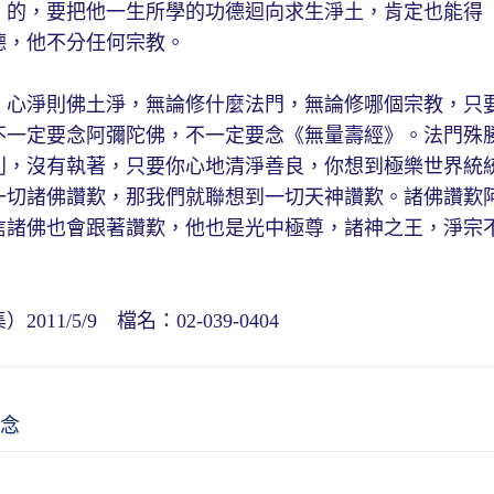
》的，要把他一生所學的功德迴向求生淨土，肯定也能得
德，他不分任何宗教。
，心淨則佛土淨，無論修什麼法門，無論修哪個宗教，只
不一定要念阿彌陀佛，不一定要念《無量壽經》。法門殊
別，沒有執著，只要你心地清淨善良，你想到極樂世界統
一切諸佛讚歎，那我們就聯想到一切天神讚歎。諸佛讚歎
信諸佛也會跟著讚歎，他也是光中極尊，諸神之王，淨宗
/5/9 檔名：02-039-0404
念