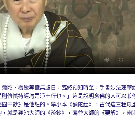
、彌陀、楞嚴等懺無虛日，臨終預知時至，手書妙法蓮華
是則修懺持經均是淨土行也。」這是說明念佛的人可以兼
經圓中鈔》是他註的。學小本《彌陀經》，古代這三種最
的，就是蓮池大師的《疏鈔》，蕅益大師的《要解》，幽