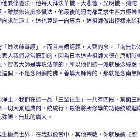
師他兼修懺法，他每天拜法華懺、大悲懺、光明懺、彌陀
至。雖然修這麼多懺法，他最後的迴向都是求生西方極樂
迴向求生淨土，這也算是一向專念，這祖師做出榜樣來給
寫「妙法蓮華經」，而且高唱經題，大聲的念。「南無妙
出家人我們常常聽到的，因為日本這些祖師大德在唐朝時
生。智者大師是專攻法華的，所以他們這一派就是念經題
念這個，不是念阿彌陀佛。善導大師傳的，那就是念南無
向淨土，我們在這一品「三輩往生」一共有四段，前面三
修一切大乘經典的，統統行，最後將所修學的功德統統迴
比殊勝，無比的廣大。
能生極樂世界，在我想像當中，其他宗教，你就是讀《聖