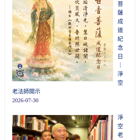
菩
薩
成
道
紀
念
日
｜
淨
空
老法師開示
2026-07-30
淨
空
老