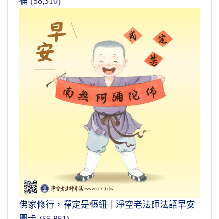
福
(58,310)
佛家修行，禪定是樞紐｜淨空老法師法語早安
圖卡
(55,851)