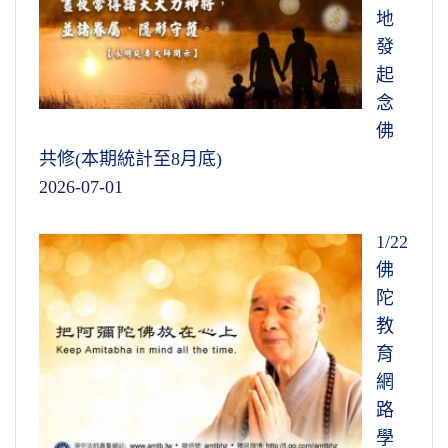
那個地方的人沒有妄想分別執著，所有一切現
地
象都是永恆的、不變的，叫一真法界。任何時
發
間想去都能去，絲毫障礙都沒有。障礙是在你
起
自己心裡頭，與什麼人、什麼境界都不相干，
念
真得大自在。
佛
共修(本期統計至8月底)
文摘恭錄—淨土大經解演義（第二六九集）
2026-07-01
2011/2/7 檔名：02-039-0269
1/22
佛
陀
教
育
網
路
學