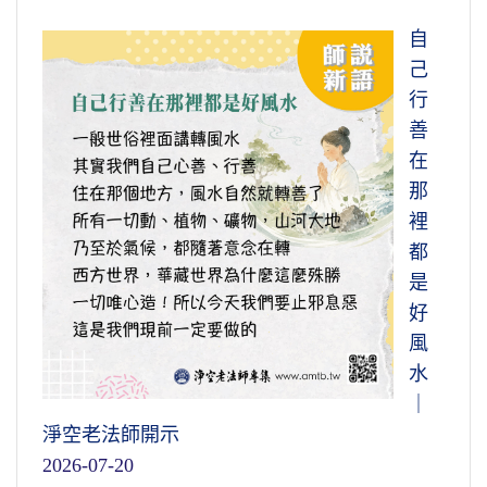
自
己
行
善
在
那
裡
都
是
好
風
水
｜
淨空老法師開示
2026-07-20