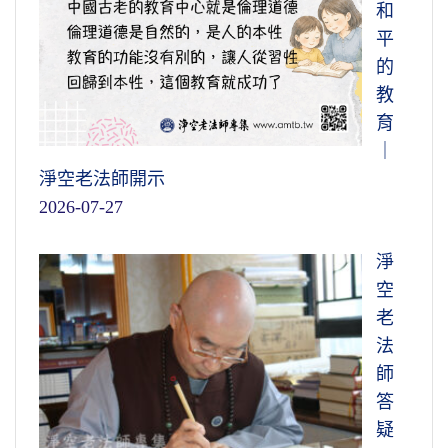
和
平
的
教
育
｜
淨空老法師開示
2026-07-27
淨
空
老
法
師
答
疑