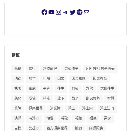
標籤
修福
修行
六道輪迴
冤親債主
凡所有相 皆是虛妄
功德
加持
化解
因果
因果報應
因果教育
執著
布施
平等
往生
忍辱
念佛
念佛往生
慈悲
成佛
持戒
放下
教育
斷惡修善
智慧
業障
極樂世界
消業障
淨土
淨土宗
淨土法門
清淨
清淨心
煩惱
看破
福報
福德
禪定
自性
菩提心
西方極樂世界
輪迴
阿彌陀佛