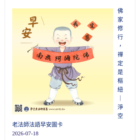
佛
家
修
行
，
禪
定
是
樞
紐
｜
淨
空
老法師法語早安圖卡
2026-07-18