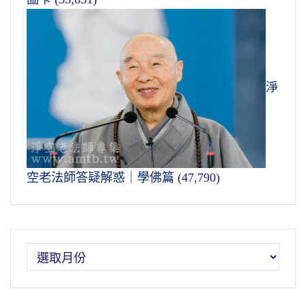
淨
空老法師答疑解惑｜學佛篇
(47,790)