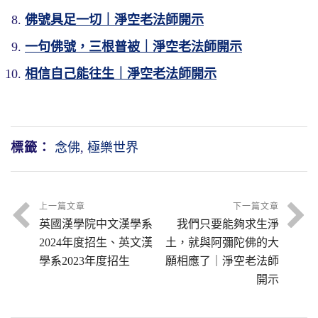
身是法性身。
很多，「《往生論》謂三種莊嚴」，這三種：
方法突破？宗教裡頭用禪定，禪定能突破。
業跟他不共，你怎麼會有災難！不可能。
則，一定要遵守，你不遵守這個原則，你不能
佛號具足一切｜淨空老法師開示
佛土莊嚴、佛莊嚴、菩薩莊嚴。三種莊嚴，佛
往生。佛講得很清楚，「三世諸佛，淨業正
我們這個身是阿賴耶的境界相，阿賴耶的相
一句佛號，三根普被｜淨空老法師開示
同時我們也曉得，為什麼會有空間維次？它是
所以西方極樂世界永無魔惱，就是此地講的三
土是道場，佛是老師，菩薩是學生。
因」，你說多重要。
分，我們起心動念能夠思想的是阿賴耶的見
從分別執著分出來的，出現這種現象，如果分
個真實。我們真正要了解這三個真實，對阿彌
相信自己能往生｜淨空老法師開示
分，物質現象是阿賴耶的相分。阿賴耶的見
西方極樂世界我們得搞清楚，極樂世界沒有政
別執著沒有了，空間維次就不存在了。科學今
陀佛自然就感恩，真正五體投地。沒有彌陀的
第一句，「孝養父母，奉事師長，慈心不
分、相分是有生有滅，是染污的，不是清淨
治組織，沒有看到國王、大臣，也沒有士農工
天證實時間、空間不是真的，這個發現好！大
恩德，我們在這個六道輪迴怎樣能解脫？什麼
殺」。這第一條是什麼？第一條是人天善。你
的，是有量的，不是無量的。
商，極樂世界非常單純，就是老師跟學生。所
乘佛法裡面不承認時間、空間是真的，時間、
時候能出離？六道眾生全憑阿彌陀佛的慈悲恩
人天善都沒有，你怎麼能到極樂世界去？第二
以我從這個地方體會到，釋迦牟尼佛當年在
標籤：
念佛
,
極樂世界
空間在大乘教裡頭說的是什麼？抽象概念，不
德，他的慈悲恩德就是真實智慧、真實之際，
條是二乘善，就是聲聞、緣覺，「受持三皈，
所以極樂世界跟我們到底有哪些不一樣，我們
世，他的僧團就是極樂世界的影子，沒有任何
是真的事情，是屬於抽象概念。
對遍法界虛空界一切六道裡面眾生惠予真實之
具足眾戒，不犯威儀」，二乘善，生方便有餘
要搞清楚、搞明白，我們才會把阿賴耶的三細
組織。
利。
土。人天善，生凡聖同居土。第三條是大乘，
相捨掉，你不再貪戀它，你不再執著它，你可
所以清淨心恢復了，這個界限就突破，六道裡
上一篇文章
下一篇文章
「發菩提心，深信因果，讀誦大乘，勸進行
以把它放下，一放下就跟法性相應。因為阿賴
雖然學生很多，我們估計釋迦牟尼佛每天圍繞
面的問題就解決了；平等心出現，連六道之外
「於真實中，一法清淨，尚無魔惱之名，何況
英國漢學院中文漢學系
我們只要能夠求生淨
者」，這種人是生實報莊嚴土。
耶的三細相障礙我們見性，性是真的，這是假
的學生不會少過三千人，他有秩序，一點都不
的四聖法界也突破了；真正能得到大定，恢復
2024年度招生、英文漢
土，就與阿彌陀佛的大
有實」。魔惱，魔的名、煩惱的名都沒聽說，
的，阿賴耶三細相是假的。
亂，他也不需要排隊，不需要分大班小班，什
學系2023年度招生
願相應了｜淨空老法師
到自性本定，不起心、不動念，遍法界虛空界
哪裡會有這些事？這是極樂的真樂。極樂樂在
經文上講得清清楚楚、明明白白，我能夠做到
麼大隊長、小隊長，沒有，他全部都沒有，全
開示
你全看到了。
哪裡？就樂在此地，沒有三途、八難、眾苦、
多少心裡有數，知次第。曉得我是什麼樣身
放下就明心見性，放下就是法身菩薩，放下就
是平等的，自自然然他的秩序絲毫都不紊亂。
魔惱，全沒有。這給我們介紹極樂世界樂在哪
分，我生到西方極樂世界是在哪個等級，清清
超越十法界。了解事實真相叫看破，你沒有看
文摘恭錄—淨土大經解演義（第二八三集）