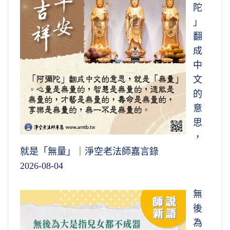
陀
」
翻
成
中
文
的
意
思
，
就是「無量」｜淨空老法師嘉言錄
2026-08-04
無
後
為