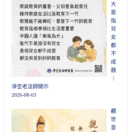
大
是
指
兒
女
都
不
成
器
｜
淨空老法師開示
2026-08-03
觀
世
音