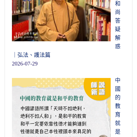
和
尚
答
疑
解
惑
｜弘法、護法篇
2026-07-29
中
國
的
教
育
就
是