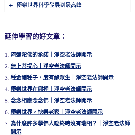
「於人，如《論註》云：諸往生者，無不淨
極樂世界科學發展到最高峰
色，無不淨心，畢竟皆得清淨平等無為法
身」，這是講極樂世界的大眾。這大眾從哪來
的？全是十方世界移民到那邊去的；換句話
為什麼我們看那些往生的時候那麼難、那麼
說，西方極樂世界沒土著，統統都是移民過去
延伸學習的好文章：
苦？放不下，他還有這是我的、那是我的，那
的。每一個移民都要通過阿彌陀佛的審查，阿
壞了。什麼是你的？沒有一樣是你的，古人說
彌陀佛要不同意，你就不能往生。審查的條
阿彌陀佛的承諾｜淨空老法師開示
得好，「萬般將不去，唯有業隨身」。你只要
件，絕對的條件只有一個，叫心淨則佛土淨。
無上菩提心｜淨空老法師開示
「量莊嚴，究竟如虛空無邊際也」。這也勝過
能把什麼都放下，好好去修三年淨業，那你能
他方世界，我們這個世界是娑婆世界，娑婆世
我們修行，修行就念佛，念佛要把清淨心念出
帶得走的。這三年是什麼？全念阿彌陀佛，不
種金剛種子，度有緣眾生｜淨空老法師開示
界裡面的凡聖同居土，有量。地球是有量的，
來，就決定得生。我也常說，清淨心現前，生
雜一個妄念，功夫就成就了，就那麼自在。
極樂世界在哪裡｜淨空老法師開示
這個面積，海洋與陸地都是有數量的。
凡聖同居土，平等心現前，生方便有餘土，覺
是不是有天堂？是不是有極樂世界？我相信科
今天這個世界上災難多，在他沒有災難，災難
念念相應念念佛｜淨空老法師開示
悟的心，就是大徹大悟的心現前，生實報莊嚴
西方極樂世界不可思議，它沒有數量，極樂世
學技術再不斷向前發展，會有一天證實。科學
到面前，「我往生了、走了」，走得多自在、
土，清淨平等覺。從事上講，信願行，善根福
極樂世界，快樂老家｜淨空老法師開示
界有多大？如虛空無邊際，你找不到邊的，太
家相信真有不同空間維次存在，但是不知道用
多瀟灑，不受災難。對他來說沒有災難，他沒
德因緣，這從事上講。實在說，再給你細說，
大太大了！為什麼它那麼大而沒有邊際？前面
為什麼許多學佛人臨終時沒有瑞相？｜淨空老法師
什麼方法突破。天堂、地獄跟我們是不同維次
有造這個業，他不受這個災難。受這個災難的
我們淨宗學會成立，淨宗緣起提出五個科目，
說過，它是法性土，你生到西方極樂世界這個
開示
下面引《往生論》，這一段話前面我們都學了
空間，如果有能力突破，你就看到了。用什麼
人，都是造的有這種業，叫共業所感；你造的
那是標準。淨業三福是修學淨宗最高指導原