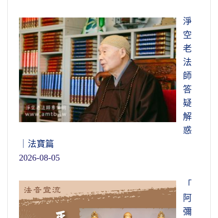
淨
空
老
法
師
答
疑
解
惑
｜法寶篇
2026-08-05
「
阿
彌