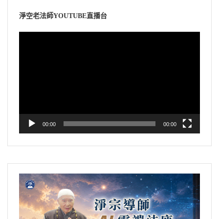
裡。
楚楚。不會有增上慢，不會生起貢高我慢、嫉
破你怎麼能放下？堅固的執著不肯放下。真相
五倫上講的長幼有序，他們的長幼有序是跟佛
2011/2/15 檔名：02-039-0283
淨空老法師YOUTUBE直播台
妒，不會生這種心。永遠住在清淨，至少都是
明白了，阿賴耶是虛妄的，凡所有相皆是虛妄
早晚不同。早跟佛的，站在佛的前面，第二個
文摘恭錄—淨土大經解演義（第三三四集）
住在清淨，清淨心、平等心，無為法身那就是
的。它自體虛妄，變現出來的東西沒有一樣不
視
來的排在第二位，第三個排第三位，他是這
2011/3/20 檔名：02-039-0334
生實報土。
是虛妄，放下虛妄你就見到真實，真實智慧就
訊
樣，很有秩序，一點都不會亂，也不需要人去
現前。
播
指揮，也不需要人去安排，西方極樂世界的縮
但是西方極樂世界，因為得到阿彌陀佛本願威
放
影，看到這個我們體會到極樂世界。
神加持，所以凡聖同居土也是清淨平等無為法
文摘恭錄—淨土大經解演義（第三二七集）
器
身。這不是你功夫修成的，是阿彌陀佛加持你
2011//3/16 檔名：02-039-0327
極樂世界科學發達到最高峰，沒有比它更高
的，得阿彌陀佛保佑的。阿彌陀佛恩德超過父
的。來自十方世界，初來的人，初來的是什
母，我們父母沒有辦法這樣對待我們，彌陀能
00:00
00:00
麼？還帶著他原來那個國土裡面的一些習氣。
這樣對待我們，我們要不往生，我們就對不起
阿彌陀佛。「此正顯性地平等、法海一味之密
像我們到極樂世界，我們的習氣要吃飯、要休
意，是為莊嚴性功德成就。」這裡面講了天、
息。想吃飯，飯菜擺在面前，百味飲食，享受
講了地、講了人，我們中國俗話所講的天時地
跟帝王一樣。擺在面前一看，我在極樂世界，
利人和，你看在這一句經文裡頭透出來信息。
不需要這些東西了，立刻就沒有了，也不需要
去收拾，所以住的房子乾乾淨淨，什麼也沒
文摘恭錄—淨土大經解演義（第三四三集）