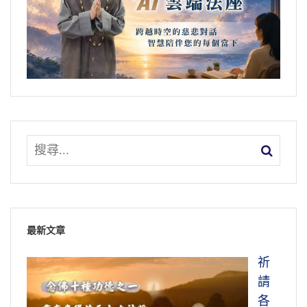
有。
2011/3/25 檔名：02-039-0343
需要它就來了，不需要它沒有了。客人來了，
好，這座椅全部都有了，大家請坐；客人走
人，全都沒有了。
真妙，這是什麼？這是科學發展到最高峰，我
們地球上科技跟它比，差太遠了。完全是隨念
變化，像化樂天、他化自在天，多自在。
那個世界沒有災難，那個世界沒有四季，沒有
寒冷的冬天，也沒有夏天，四季常春。在那裡
看不到花開花謝，沒有，花永遠開的，果永遠
最新文章
在樹上，沒有人想去採它，花草樹木永不凋
謝。為什麼？它是自性所生的、所現的，它沒
祈
有識變。
請
各