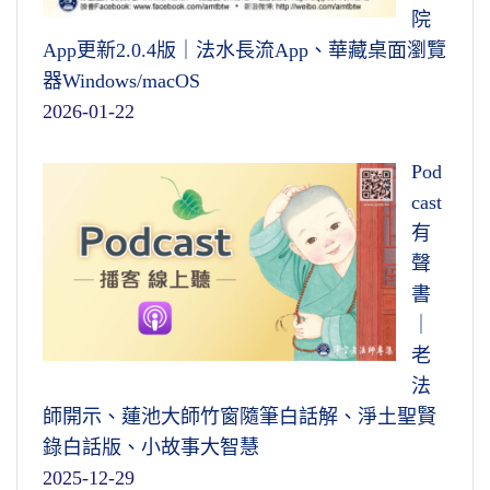
院
App更新2.0.4版｜法水長流App、華藏桌面瀏覽
器Windows/macOS
2026-01-22
Pod
cast
有
聲
書
｜
老
法
師開示、蓮池大師竹窗隨筆白話解、淨土聖賢
錄白話版、小故事大智慧
2025-12-29