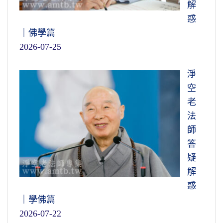
解
惑
｜佛學篇
2026-07-25
淨
空
老
法
師
答
疑
解
惑
｜學佛篇
2026-07-22