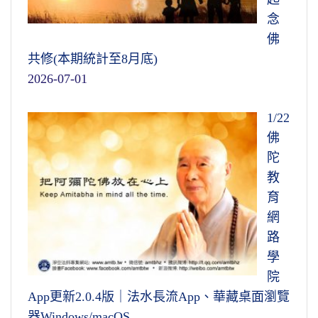
念
佛
共修(本期統計至8月底)
2026-07-01
1/22
佛
陀
教
育
網
路
學
院
App更新2.0.4版｜法水長流App、華藏桌面瀏覽
器Windows/macOS