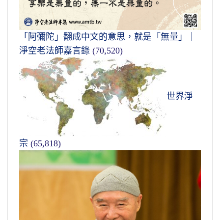
「阿彌陀」翻成中文的意思，就是「無量」｜
淨空老法師嘉言錄
(70,520)
世界淨
宗
(65,818)