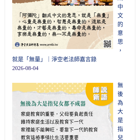
中
文
的
意
思
，
就是「無量」｜淨空老法師嘉言錄
2026-08-04
無
後
為
大
是
指
兒