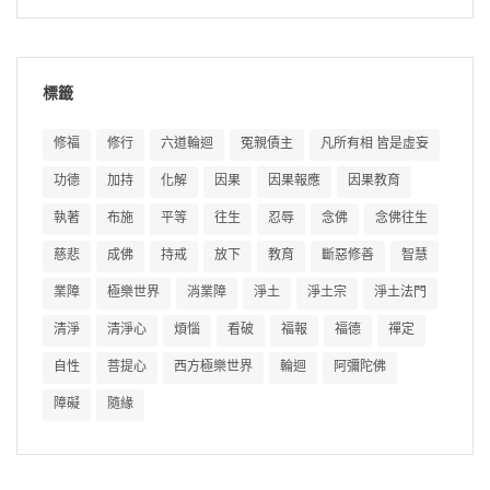
標籤
修福
修行
六道輪迴
冤親債主
凡所有相 皆是虛妄
功德
加持
化解
因果
因果報應
因果教育
執著
布施
平等
往生
忍辱
念佛
念佛往生
慈悲
成佛
持戒
放下
教育
斷惡修善
智慧
業障
極樂世界
消業障
淨土
淨土宗
淨土法門
清淨
清淨心
煩惱
看破
福報
福德
禪定
自性
菩提心
西方極樂世界
輪迴
阿彌陀佛
障礙
隨緣