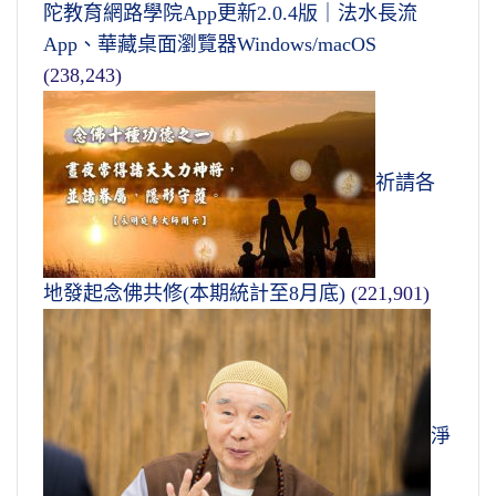
陀教育網路學院App更新2.0.4版｜法水長流
App、華藏桌面瀏覽器Windows/macOS
(238,243)
祈請各
地發起念佛共修(本期統計至8月底)
(221,901)
淨