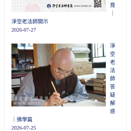
育
｜
淨空老法師開示
2026-07-27
淨
空
老
法
師
答
疑
解
惑
｜佛學篇
2026-07-25