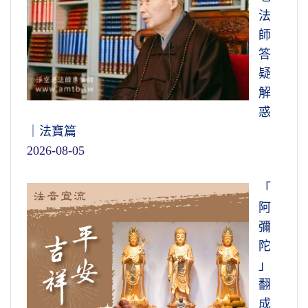
法
師
答
疑
解
惑
｜法寶篇
2026-08-05
「
阿
彌
陀
」
翻
成