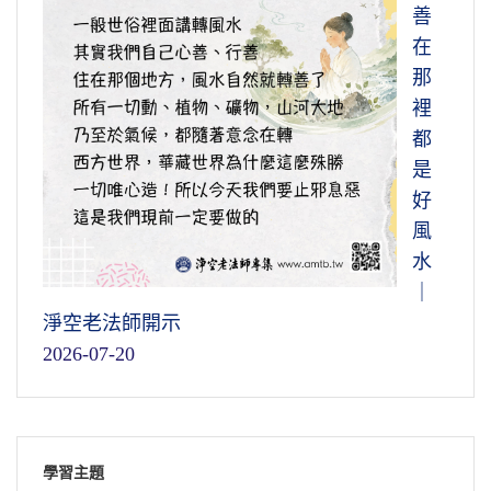
善
在
那
裡
都
是
好
風
水
｜
淨空老法師開示
2026-07-20
學習主題