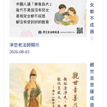
女
都
不
成
器
｜
淨空老法師開示
2026-08-03
觀
世
音
菩
薩
成
道