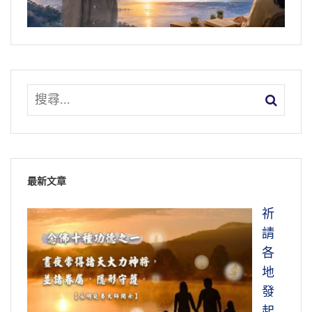
最新文章
祈
請
各
地
發
起