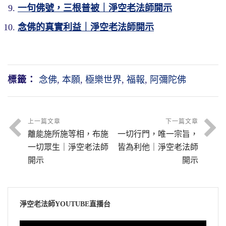
一句佛號，三根普被｜淨空老法師開示
念佛的真實利益｜淨空老法師開示
標籤：
念佛
,
本願
,
極樂世界
,
福報
,
阿彌陀佛
上一篇文章
下一篇文章
離能施所施等相，布施
一切行門，唯一宗旨，
一切眾生｜淨空老法師
皆為利他｜淨空老法師
開示
開示
淨空老法師YOUTUBE直播台