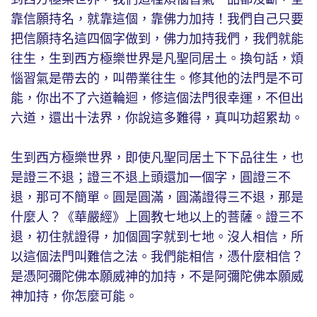
靠信願持名，就靠這個，靠佛力加持！我們自己只要
把信願持名這四個字做到，佛力加持我們，我們就能
往生，生到西方極樂世界是凡聖同居土。換句話，煩
惱習氣是帶去的，叫帶業往生。修其他的法門是不可
能，你出不了六道輪迴，修這個法門很幸運，不但出
六道，還出十法界，你說這多難得，真叫功超累劫。
生到西方極樂世界，即使凡聖同居土下下品往生，也
是證三不退；證三不退上頭還加一個字，圓證三不
退，那可不簡單。圓是圓滿，圓滿證得三不退，那是
什麼人？《華嚴經》上圓教七地以上的菩薩。證三不
退，初住就證得，加個圓字就到七地。沒人相信，所
以這個法門叫難信之法。我們能相信，憑什麼相信？
是憑阿彌陀佛本願威神的加持，不是阿彌陀佛本願威
神加持，你怎麼可能。