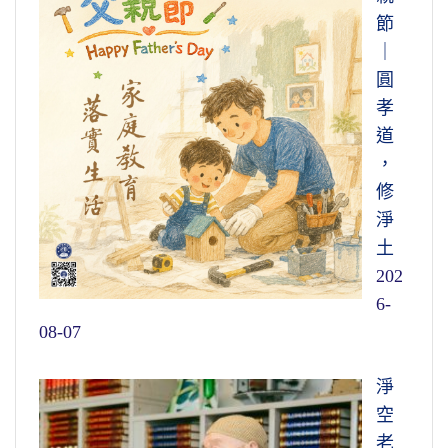
節
｜
圓
孝
道
，
修
淨
土
202
6-
08-07
淨
空
老