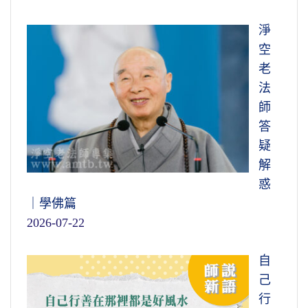
淨
空
老
法
師
答
疑
解
惑
｜學佛篇
2026-07-22
自
己
行