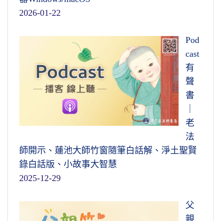
2026-01-22
Pod
cast
有
聲
書
｜
老
法
師開示、蓮池大師竹窗隨筆白話解、淨土聖賢
錄白話版、小故事大智慧
2025-12-29
父
親