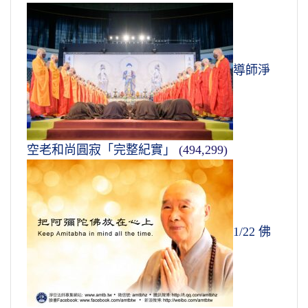
導師淨
空老和尚圓寂「完整紀實」
(494,299)
1/22 佛