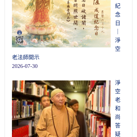
紀
念
日
｜
淨
空
老法師開示
2026-07-30
淨
空
老
和
尚
答
疑