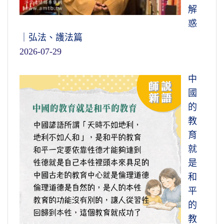
解
惑
｜弘法、護法篇
2026-07-29
中
國
的
教
育
就
是
和
平
的
教