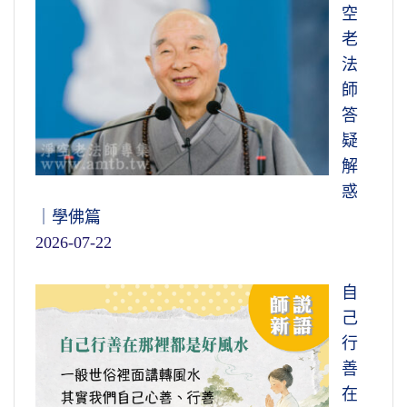
空
老
法
師
答
疑
解
惑
｜學佛篇
2026-07-22
自
己
行
善
在