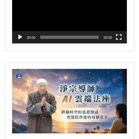
播
人生怎麼回事情，我從哪裡來，將來到哪裡
他的心純，純淨純善，真的念念與清淨平等覺
加持沒有信心，所以難信。難信我們能信，我
性圓滿的發揮；我們的能量，可以說百分之九
放
去，全搞明白了，他自在，他不迷了。他不
相應，所以他現的相那麼明顯，就是這麼個道
們現在相信，憑什麼？第一個，過去生中善根
十九點九煩惱習氣障礙了，它發不出去，我們
器
迷，他所想的沒錯、所說的沒錯、所做的沒
理。
深厚，這是肯定的；第二個，如果善根不夠深
真正能跟諸佛菩薩起作用，這個能量很少。但
錯，他天天在累積功德，他天天在累積福德，
厚，在這一生當中，大乘經教裡面長時薰修，
是佛的能量很大，我們能量立刻周遍法界，他
文摘恭錄—淨土大經解演義（第八十四集）
福慧雙修，這才能解決問題。釋迦牟尼佛幫助
也能把你這個善根提升到一定的程度，這都要
00:00
00:00
就收到，這就是有感，眾生有感，他立刻就有
2010/7/19 檔名：02-039-0084
人解決問題是從根本上解決，不是枝葉。
緣分。
應。我們聲聲在念阿彌陀佛，聲聲都有感應，
所以「一念相應一念佛，念念相應念念佛」。
即使講求，前面我們講得很多，在講席裡頭，
我自己對於淨宗，這個善根就不夠深厚，如果
我們想求財富，想求聰明智慧、想求健康長
沒有這麼多年大乘經教的薰修，我還是不會相
為什麼我們沒有感覺阿彌陀佛的回應？回應
壽，這佛教你，你只要依照他的理論方法去
信，不容易！年輕時候李炳南老居士把淨土教
有，我們的身體是發射的機器，也是接收的機
做，決定得到，「佛氏門中，有求必應」，不
給我，勸導我認真學習，我對老師不敢違背，
器。我們有沒有接收到？有。為什麼沒有感
是求不到，世出世間法沒有一樣求不到的，這
但是沒有去照做。走阿難那個路子，不認真
覺？煩惱習氣太重。如果我們的心真誠、清
真的，不可思議。這種求得大自在，心理上一
修，學廣學多聞，對經教非常歡喜，尤其對
淨、平等，阿彌陀佛回應著我們，我們就感覺
點負擔都沒有，不要操心，求財，財滾滾而
《華嚴》、《楞嚴》。我跟諸位講過我這一段
到，感應道交不可思議。我們什麼時候命終，
來。
的歷史。
他知道，他到那個時候他就出現，你就看到
了。
但是要有智慧，如果沒有智慧，在財上起了貪
我相信淨土是從《華嚴》、《楞嚴》上來的，