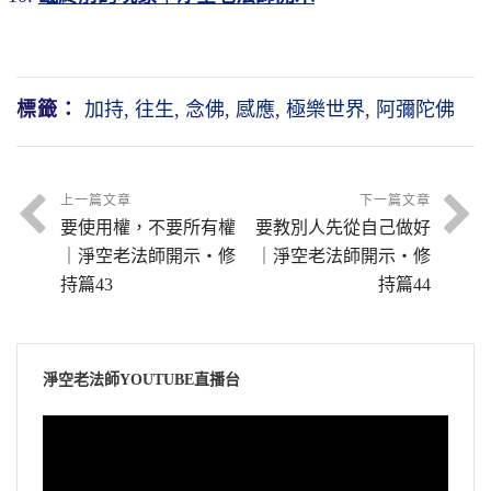
釋迦牟尼佛一生為我們所示現的是什麼？他老
既然是從自己心想生的，咱為什麼不生佛？怎
我們在《還源觀》上你看念的那個，那是真的
的。因為生到極樂世界，即使煩惱一品沒斷，
人家示現的就是回頭是岸，積無比的功、累無
麼生佛？念佛就生佛，念念是阿彌陀佛，念念
不是假的。我們心的念頭，還有我們的物質，
同居土下下品往生，這最低的，可是生到極樂
比的大德，幫助一切苦難眾生，讓一切苦難眾
就生阿彌陀佛。
物質是我們這肉體，我們這個肉體也有波動，
世界就得到阿彌陀佛本願威神加持，皆作阿惟
標籤：
加持
,
往生
,
念佛
,
感應
,
極樂世界
,
阿彌陀佛
生離苦得樂。釋迦牟尼佛沒有給錢給這些眾
這個肉體的細胞，每一個細胞它都在動，這個
越致菩薩，阿惟越致菩薩就是成佛了。你看禪
《高僧傳》裡有記載，我們淨宗第二祖，唐朝
生，也沒有給這些物資給眾生，釋迦牟尼佛給
波動它跟我們的意念是一致的，我們的意念一
宗裡面講，大徹大悟、明心見性，那是什麼
的善導大師，傳記裡面記載，他老人家念佛，
眾生什麼？幫助眾生覺悟，這是真的，不是假
心專注極樂世界，全身的細胞都專注。每一個
人？那就叫阿惟越致菩薩，見性成佛了。
念一聲佛號，口裡面出一道白光，白光裡有一
上一篇文章
下一篇文章
的。
細胞，細胞還講得大！現在科學講什麼？小光
要使用權，不要所有權
要教別人先從自己做好
尊阿彌陀佛，聲聲都現佛。傳記裡面告訴我
他有沒有見性？沒有見性，沒有見性怎麼也成
子就是量子，我們佛法裡面講微塵，每一粒微
｜淨空老法師開示・修
｜淨空老法師開示・修
用什麼方法？用教學、用示範，身行言教；身
們，善導大師是阿彌陀佛再來的，那就是阿彌
佛？佛力加持他，他的神通、道力就相等於明
塵，你看彌勒菩薩講得很清楚，「念念成
持篇43
持篇44
體做出來給你看，口說給你聽，讓你明瞭、讓
陀佛示現給我們看，這個示現什麼？「一念相
心見性；換句話說，他就有能力與一切眾生感
形」，那個形就是微塵，「形皆有識」，每一
你覺悟。為什麼？無量無邊的苦都是從迷裡頭
應一念佛，念念相應念念佛」。
應道交，眾生有感，他就有應，應以佛身得度
粒微塵裡面都有受想行識。
生的，迷了，你就想錯了、看錯了、說錯了、
他就能現佛身。這是淨土不可思議，這是淨土
我們念這句阿彌陀佛有沒有光、有沒有佛？
淨空老法師YOUTUBE直播台
做錯了，你的果報怎麼會好？果報就是六道輪
所以這些波動的時候，我們這個人是很大的機
所謂難信之法。
有，肯定有。為什麼看不見？我們的業障沒消
迴。
器，我一個意念波動，把所有這個波都集中向
視
除，就是這個光、這個佛很淡，我們一般人看
一般教下的人，你給他講他搖頭，他不相信，
一個目標、一個方向，這個力量很大，阿彌陀
訊
唯有真正覺悟、真正明白，宇宙怎麼回事情、
不見。善導大師念佛，光與佛大家都能看見，
哪有這種道理！這就是對於阿彌陀佛本願威神
佛能收到。他的能量不可思議，他的能量是自