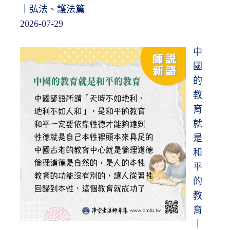
｜弘法、護法篇
2026-07-29
中
國
的
教
育
就
是
和
平
的
教
育
｜