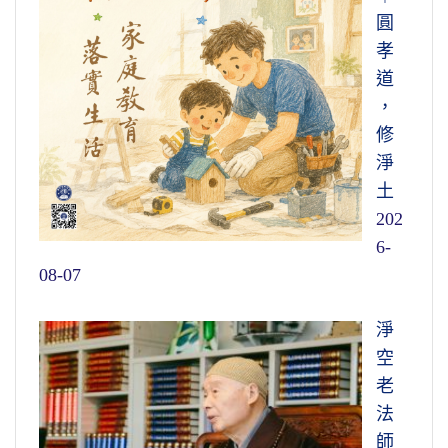
圓
孝
道
，
修
淨
土
202
6-
08-07
淨
空
老
法
師