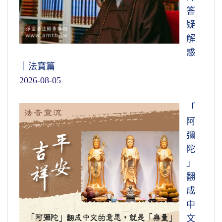
答
疑
解
惑
｜法寶篇
2026-08-05
「
阿
彌
陀
」
翻
成
中
文