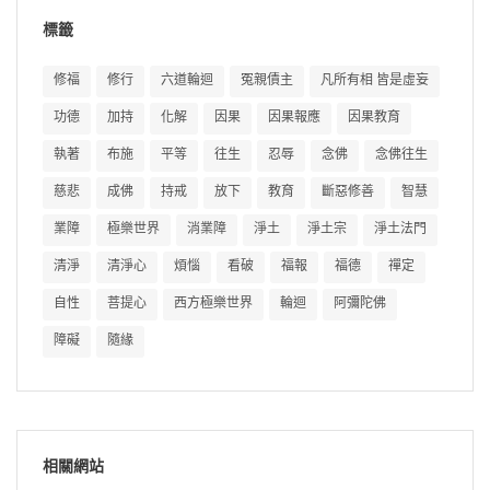
標籤
修福
修行
六道輪迴
冤親債主
凡所有相 皆是虛妄
功德
加持
化解
因果
因果報應
因果教育
執著
布施
平等
往生
忍辱
念佛
念佛往生
慈悲
成佛
持戒
放下
教育
斷惡修善
智慧
業障
極樂世界
消業障
淨土
淨土宗
淨土法門
清淨
清淨心
煩惱
看破
福報
福德
禪定
自性
菩提心
西方極樂世界
輪迴
阿彌陀佛
障礙
隨緣
相關網站