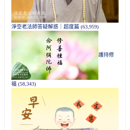
淨空老法師答疑解惑｜超度篇
(63,959)
護持修
福
(58,343)