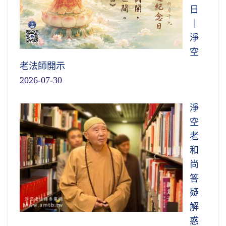
日
｜
淨
空
老法師開示
2026-07-30
淨
空
老
和
尚
答
疑
解
惑