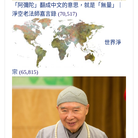
「阿彌陀」翻成中文的意思，就是「無量」｜
淨空老法師嘉言錄
(70,517)
世界淨
宗
(65,815)