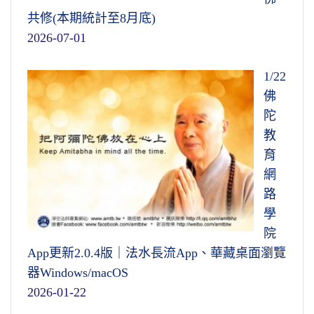
一個人，中國跟印度都有這個說法，叫先入為
共修(本期統計至8月底)
主，這個關係最大。
2026-07-01
五十三參最後一參，普賢菩薩十大願王導歸極
1/22
樂，才恍然大悟，善財童子原來是專修淨土，
佛
一門深入，長時薰修，一生成就。當中五十三
陀
參是為弘法、護法修學必須的課程，自己成
教
就，這一門就夠了，弘護那是一切都要懂得，
育
弘護是什麼？成就後得智，就是無所不知。
網
路
文摘恭錄—淨土大經解演義（第一三九集）
學
2010/9/10 檔名：02-039-0139
院
App更新2.0.4版｜法水長流App、華藏桌面瀏覽
器Windows/macOS
2026-01-22