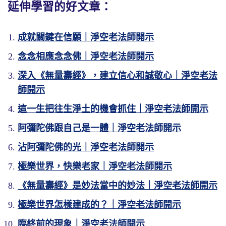
延伸學習的好文章：
成就關鍵在信願｜淨空老法師開示
念念相應念念佛｜淨空老法師開示
深入《無量壽經》，建立信心和誠敬心｜淨空老法
師開示
這一生把往生淨土的機會抓住｜淨空老法師開示
阿彌陀佛跟自己是一體｜淨空老法師開示
「唯此願王，不相捨離」，這是你帶得走的，
「古謂三乘凡聖所見佛身報化，年歲短長，成
有初學的人懷疑，早年我們在台中跟李老師學
所以善導大師說了兩句話，「諸佛所以興出
帶得走的是這十願，這個東西你能帶走。這個
佛久近，各各不同故」，這也是真的有這個現
的時候，有同學就懷疑，十方世界人太多了，
世，唯說彌陀本願海」，這就是說明，諸佛如
沾阿彌陀佛的光｜淨空老法師開示
十願是性德，自性裡頭本有的，迷失了自性，
象。由此可知，佛講的那句話是真的，「一切
阿彌陀佛能搞得清楚嗎？萬一把我忘掉怎麼
來他為什麼出現在世間？出現在世間為的什
極樂世界，快樂老家｜淨空老法師開示
疏忽了，思想、心行都跟性德相違背。我們知
法從心想生」，這句話太重要了。我們在一切
辦？你說阿彌陀佛會不會忘記？現在我們知道
麼？就是為了這樁事情，把淨土法門介紹給大
《無量壽經》是妙法當中的妙法｜淨空老法師開示
道錯了，現在要把性德找回來，做錯的事情要
境界當中，要常常能提得起這句話，你就不會
不會忘記。為什麼？我們念頭才一動，這裡就
家，勸大家真信、真願、真念佛，這一生決定
回頭是岸。前面普賢菩薩教導我們「常隨佛
被外頭境界轉，你就能轉境界了。
像電台一樣，我們電波發射過去，他那裡就收
得生淨土。
極樂世界怎樣建成的？｜淨空老法師開示
學」，這句話重要。
到，怎麼會錯得了！就跟電腦一樣的。
臨終前的現象｜淨空老法師開示
一切法從心想生，誰的心想？我自己的心想。
人只要往生淨土就成佛，這話是真的不是假