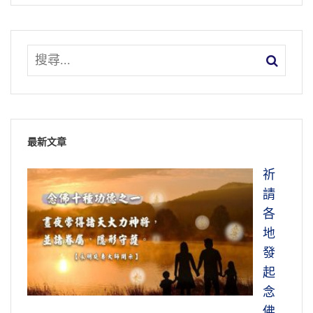
心，財不是好東西，財帶給你是罪業，那就錯
《楞嚴經》是我年輕時候主修的課程，我記得
文摘恭錄—淨土大經解演義（第七十七集）
了。所以佛法自始至終把智慧擺在第一位。有
講過七遍，但是七遍裡面只有兩遍是講圓滿
2010/7/12 檔名：02-039-0077
智，哪有沒有財的道理？有財未必有智慧，有
的，其他的五遍沒有講圓滿，以後講《華嚴
智慧一定有財。所以你細心觀察，世出世間，
經》。十幾年以後，《華嚴經》講了一半，突
只有佛的慈悲是真實的。依照這個十願修，我
然有一天想到文殊、普賢學什麼法門？《華嚴
們一生沒有一樣不得如願享受自己真實的果
經》上還沒有講到，在後面，翻後頭的經典，
報。
翻到最後《四十華嚴》第三十九卷，裡面有
最新文章
了，原來文殊普賢都是念阿彌陀佛的，求生西
文摘恭錄—淨土大經解演義（第九十九集）
方淨土。
祈
2010/8/6 檔名：02-039-0099
請
再細心去觀察善財童子，善財童子是文殊菩薩
各
的入室弟子，這是得意門生，他所傳的、所學
地
的肯定秉承老師的，不可能跟老師不一樣。細
發
心去看五十三參，果然不錯。你看第一位善知
起
識，中國人講先入為主，吉祥雲比丘，他修什
念
麼法門？般舟三昧，專修念佛求生淨土。這第
佛