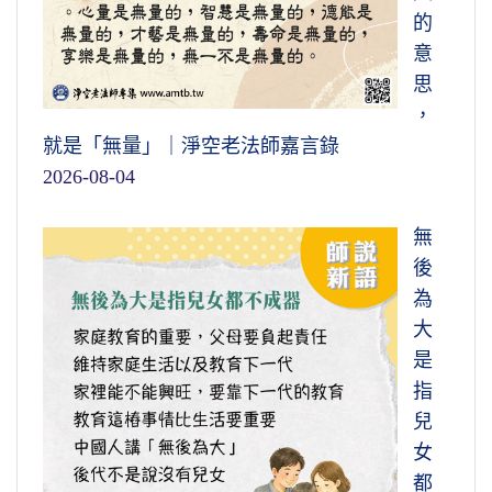
的
意
思
，
就是「無量」｜淨空老法師嘉言錄
2026-08-04
無
後
為
大
是
指
兒
女
都