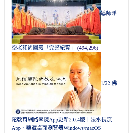
導師淨
空老和尚圓寂「完整紀實」
(494,296)
1/22 佛
陀教育網路學院App更新2.0.4版｜法水長流
App、華藏桌面瀏覽器Windows/macOS