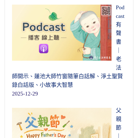
Pod
cast
有
聲
書
｜
老
法
師開示、蓮池大師竹窗隨筆白話解、淨土聖賢
錄白話版、小故事大智慧
2025-12-29
父
親
節
｜