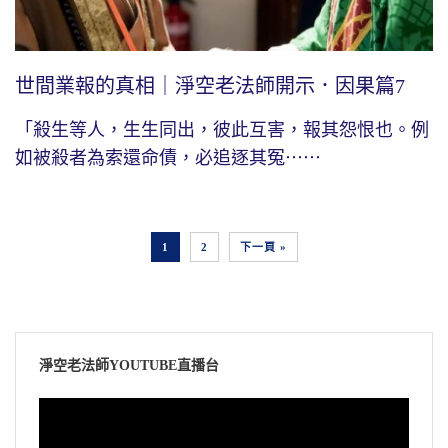
世間業報的真相｜淨空老法師開示．因果篇7
「殺生等人，生生同出，彼此互害，報其怨恨也。例
如被殺者為索還命債，必追逐其冤⋯⋯
1
2
下一頁 »
淨空老法師YOUTUBE直播台
視
訊