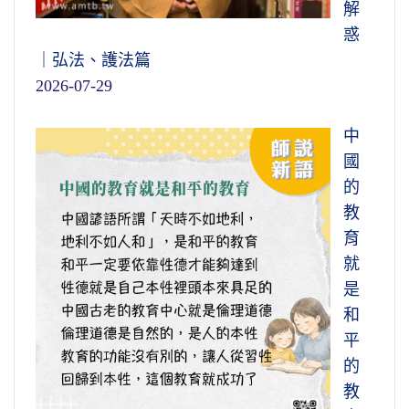
解
惑
｜弘法、護法篇
2026-07-29
中
國
的
教
育
就
是
和
平
的
教