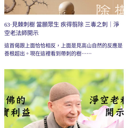
63·見棘刺樹 當願眾生 疾得翦除 三毒之刺｜淨
空老法師開示
這首偈跟上面恰恰相反，上面是見高山自然的反應是
善根超出。現在這裡看到帶刺的樹⋯⋯