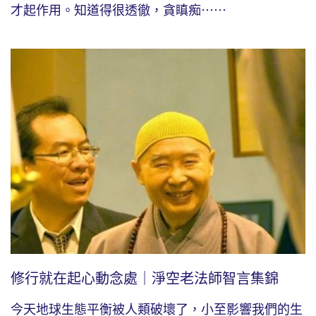
才起作用。知道得很透徹，貪瞋痴⋯⋯
修行就在起心動念處｜淨空老法師智言集錦
今天地球生態平衡被人類破壞了，小至影響我們的生