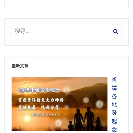
最新文章
祈
請
各
地
發
起
念