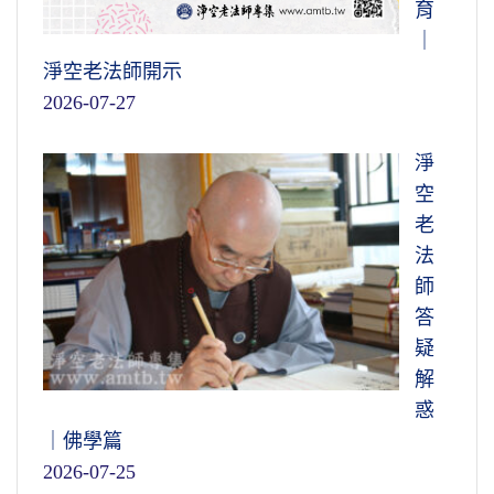
育
｜
淨空老法師開示
2026-07-27
淨
空
老
法
師
答
疑
解
惑
｜佛學篇
2026-07-25