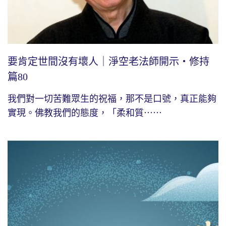
要肯定世間沒有壞人｜淨空老法師開示・修持
篇80
我們對一切苦難眾生的祝福，那不是口號，真正能夠
實現。佛教我們的態度，「柔和質⋯⋯