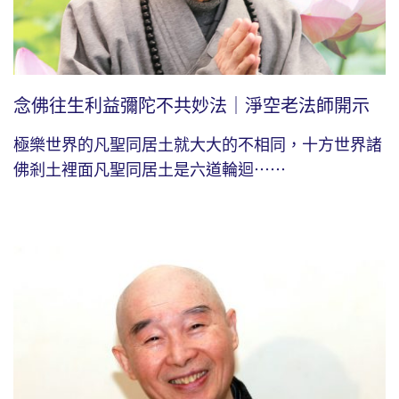
念佛往生利益彌陀不共妙法｜淨空老法師開示
極樂世界的凡聖同居土就大大的不相同，十方世界諸
佛剎土裡面凡聖同居土是六道輪迴⋯⋯