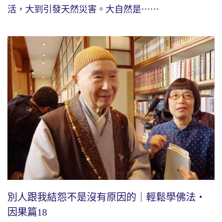
活，大到引發天然災害。大自然是⋯⋯
別人跟我結怨不是沒有原因的｜輕鬆學佛法・
因果篇18