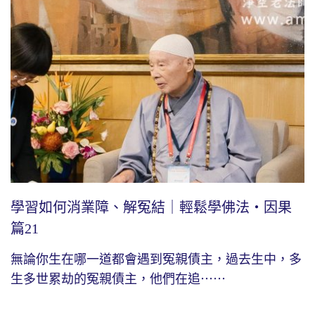
學習如何消業障、解冤結｜輕鬆學佛法・因果
篇21
無論你生在哪一道都會遇到冤親債主，過去生中，多
生多世累劫的冤親債主，他們在追⋯⋯