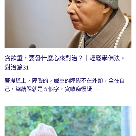
貪欲重，要發什麼心來對治？｜輕鬆學佛法・
對治篇31
菩提道上，障礙的，嚴重的障礙不在外頭，全在自
己，總結歸就是五個字，貪瞋痴慢疑⋯⋯