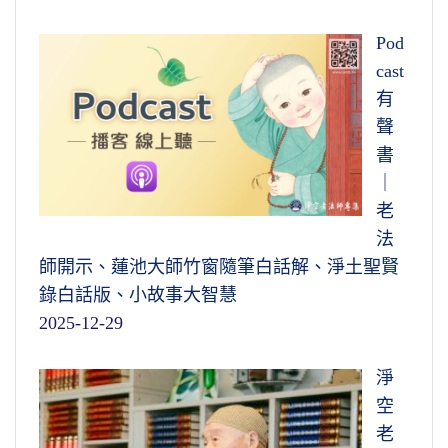
Pod
cast
有
聲
書
｜
老
法
師開示、蓮池大師竹窗隨筆白話解、淨土聖賢
錄白話版、小故事大智慧
2025-12-29
淨
空
老