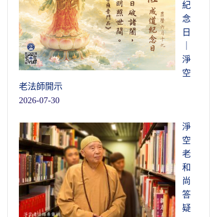
紀
念
日
｜
淨
空
老法師開示
2026-07-30
淨
空
老
和
尚
答
疑