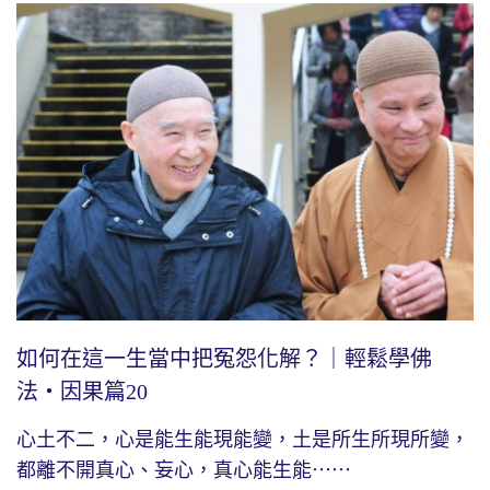
如何在這一生當中把冤怨化解？｜輕鬆學佛
法・因果篇20
心土不二，心是能生能現能變，土是所生所現所變，
都離不開真心、妄心，真心能生能⋯⋯