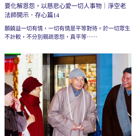
要化解恩怨，以慈悲心愛一切人事物｜淨空老
法師開示．存心篇14
願饒益一切有情，一切有情是平等對待。於一切眾生
不計較，不分別親疏恩怨，真平等⋯⋯