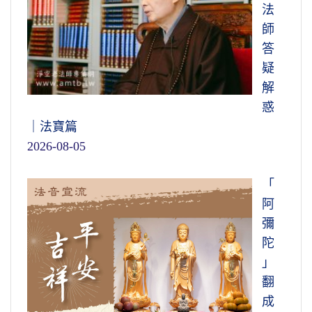
法
師
答
疑
解
惑
｜法寶篇
2026-08-05
「
阿
彌
陀
」
翻
成