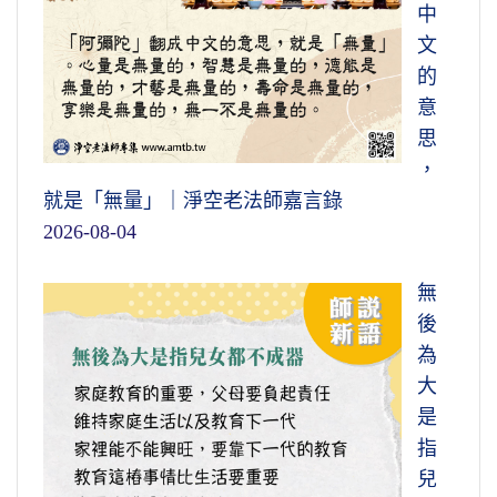
中
文
的
意
思
，
就是「無量」｜淨空老法師嘉言錄
2026-08-04
無
後
為
大
是
指
兒