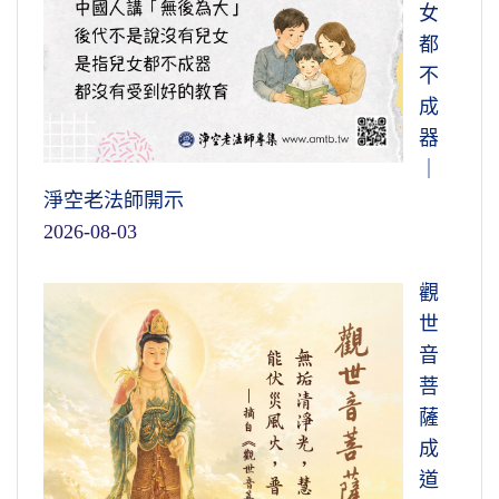
女
都
不
成
器
｜
淨空老法師開示
2026-08-03
觀
世
音
菩
薩
成
道