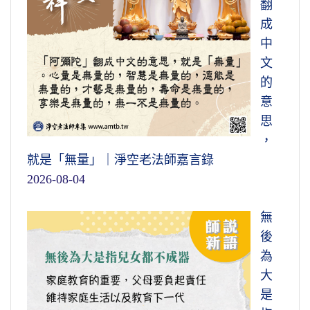
翻
成
中
文
的
意
思
，
就是「無量」｜淨空老法師嘉言錄
2026-08-04
無
後
為
大
是