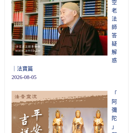
空
老
法
師
答
疑
解
惑
｜法寶篇
2026-08-05
「
阿
彌
陀
」