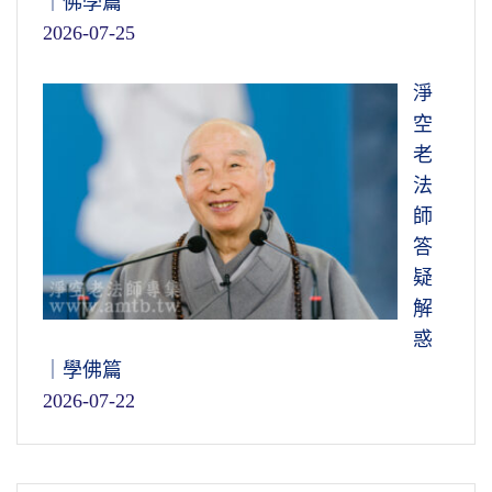
｜佛學篇
2026-07-25
淨
空
老
法
師
答
疑
解
惑
｜學佛篇
2026-07-22