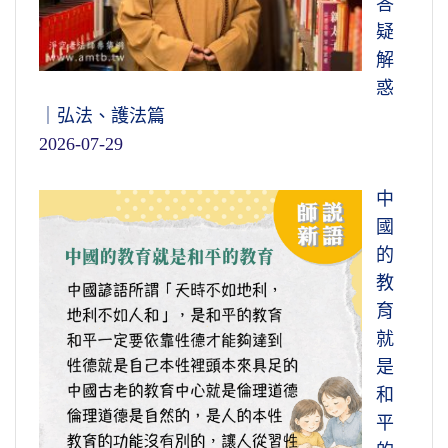
答
疑
解
惑
｜弘法、護法篇
2026-07-29
中
國
的
教
育
就
是
和
平