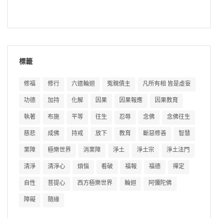
標籤
修福
修行
六道輪迴
冤親債主
凡所有相 皆是虛妄
功德
加持
化解
因果
因果報應
因果教育
執著
布施
平等
往生
忍辱
念佛
念佛往生
慈悲
成佛
持戒
放下
教育
斷惡修善
智慧
業障
極樂世界
消業障
淨土
淨土宗
淨土法門
清淨
清淨心
煩惱
看破
福報
福德
禪定
自性
菩提心
西方極樂世界
輪迴
阿彌陀佛
障礙
隨緣