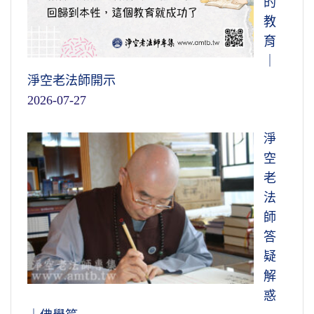
的
教
育
｜
淨空老法師開示
2026-07-27
淨
空
老
法
師
答
疑
解
惑