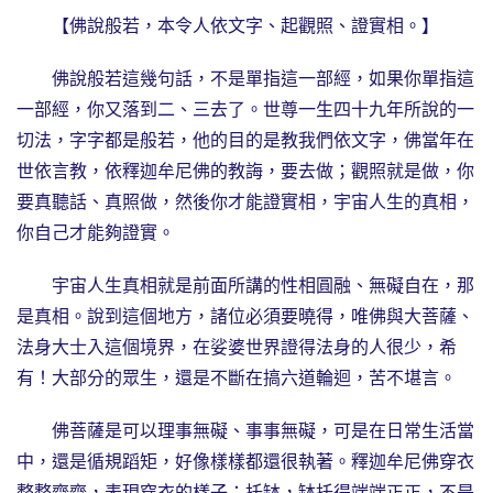
【佛說般若，本令人依文字、起觀照、證實相。】
佛說般若這幾句話，不是單指這一部經，如果你單指這
一部經，你又落到二、三去了。世尊一生四十九年所說的一
切法，字字都是般若，他的目的是教我們依文字，佛當年在
世依言教，依釋迦牟尼佛的教誨，要去做；觀照就是做，你
要真聽話、真照做，然後你才能證實相，宇宙人生的真相，
你自己才能夠證實。
宇宙人生真相就是前面所講的性相圓融、無礙自在，那
是真相。說到這個地方，諸位必須要曉得，唯佛與大菩薩、
法身大士入這個境界，在娑婆世界證得法身的人很少，希
有！大部分的眾生，還是不斷在搞六道輪迴，苦不堪言。
佛菩薩是可以理事無礙、事事無礙，可是在日常生活當
中，還是循規蹈矩，好像樣樣都還很執著。釋迦牟尼佛穿衣
整整齊齊，表現穿衣的樣子；托缽，缽托得端端正正，不是