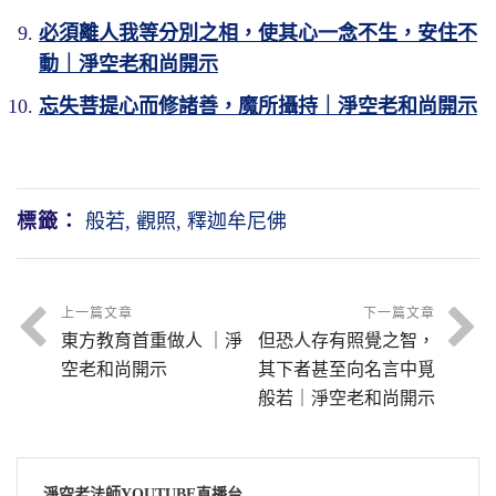
必須離人我等分別之相，使其心一念不生，安住不
動｜淨空老和尚開示
忘失菩提心而修諸善，魔所攝持｜淨空老和尚開示
標籤：
般若
,
觀照
,
釋迦牟尼佛
上一篇文章
下一篇文章
東方教育首重做人 ｜淨
但恐人存有照覺之智，
空老和尚開示
其下者甚至向名言中覓
般若｜淨空老和尚開示
淨空老法師YOUTUBE直播台