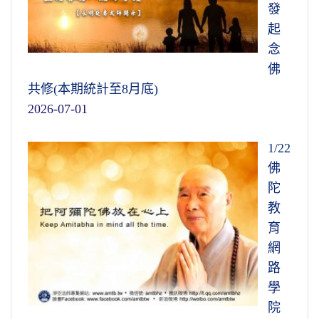
發
起
念
佛
共修(本期統計至8月底)
2026-07-01
1/22
佛
陀
教
育
網
路
學
院