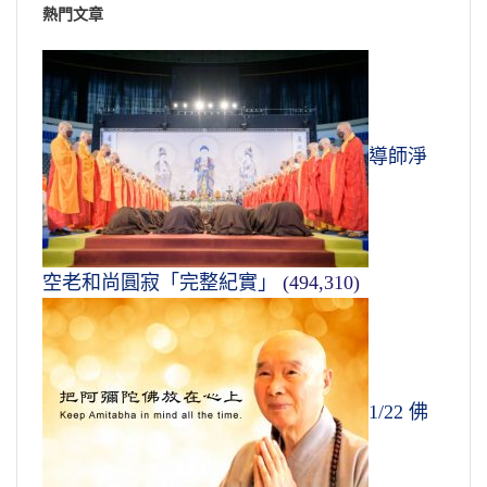
熱門文章
導師淨
空老和尚圓寂「完整紀實」
(494,310)
1/22 佛