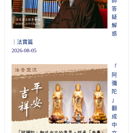
師
答
疑
解
惑
｜法寶篇
2026-08-05
「
阿
彌
陀
」
翻
成
中