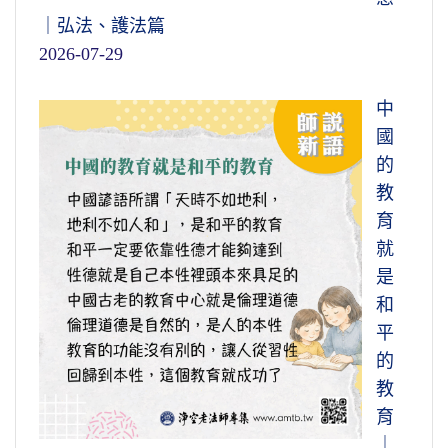
｜弘法、護法篇
2026-07-29
中
國
的
教
育
就
是
和
平
的
教
育
｜