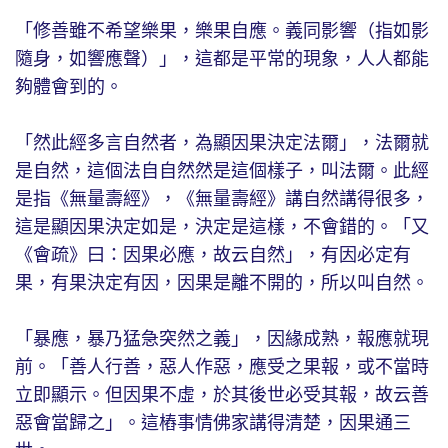
「修善雖不希望樂果，樂果自應。義同影響（指如影
隨身，如響應聲）」，這都是平常的現象，人人都能
夠體會到的。
「然此經多言自然者，為顯因果決定法爾」，法爾就
是自然，這個法自自然然是這個樣子，叫法爾。此經
是指《無量壽經》，《無量壽經》講自然講得很多，
這是顯因果決定如是，決定是這樣，不會錯的。「又
《會疏》曰：因果必應，故云自然」，有因必定有
果，有果決定有因，因果是離不開的，所以叫自然。
「暴應，暴乃猛急突然之義」，因緣成熟，報應就現
前。「善人行善，惡人作惡，應受之果報，或不當時
立即顯示。但因果不虛，於其後世必受其報，故云善
惡會當歸之」。這樁事情佛家講得清楚，因果通三