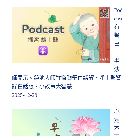
Pod
cast
有
聲
書
｜
老
法
師開示、蓮池大師竹窗隨筆白話解、淨土聖賢
錄白話版、小故事大智慧
2025-12-29
心
定
不