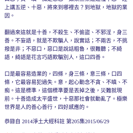
上講五逆、十惡，將來到哪裡去？到地獄，地獄的業
因。
翻過來這就是十善，不殺生、不偷盜、不邪淫，身三
善。不妄語，就是不欺騙人，說實話；不兩舌，不挑
撥是非；不惡口，惡口是說話粗魯，很難聽；不綺
語，綺語是花言巧語欺騙別人，這口四善。
口是最容易造業的，四條，身三條，意三條，口四
條，它最容易犯過失。意，起心動念不貪、不瞋、不
痴。這是標準，這個標準要是丟掉之後，災難就現
前。十善造成太平盛世，十惡那社會就動亂了。極樂
世界是人的善心善行，四好感應的。
恭錄自 2014淨土大經科註 第205集2015/06/29