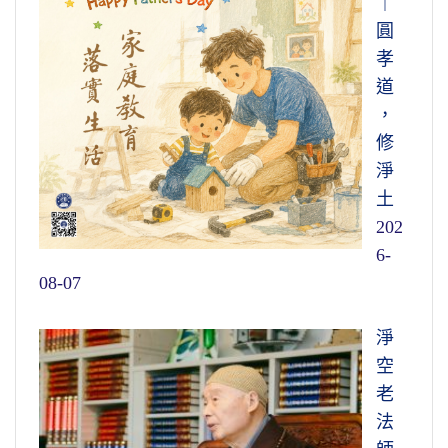
｜
圓
孝
道
，
修
淨
土
202
6-
08-07
淨
空
老
法