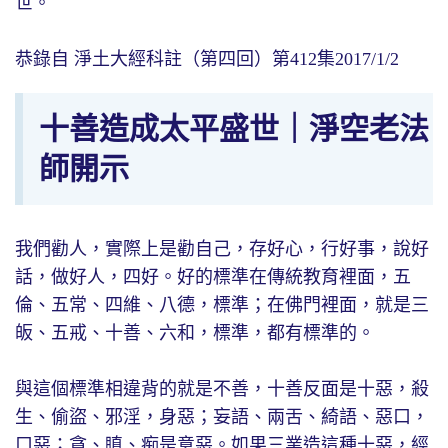
世。
恭錄自 淨土大經科註（第四回）第412集2017/1/2
十善造成太平盛世｜淨空老法
師開示
我們勸人，實際上是勸自己，存好心，行好事，說好
話，做好人，四好。好的標準在傳統教育裡面，五
倫、五常、四維、八德，標準；在佛門裡面，就是三
皈、五戒、十善、六和，標準，都有標準的。
與這個標準相違背的就是不善，十善反面是十惡，殺
生、偷盜、邪淫，身惡；妄語、兩舌、綺語、惡口，
口惡；貪、瞋、痴是意惡。如果三業造這種十惡，經