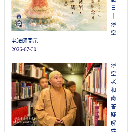
日
｜
淨
空
老法師開示
2026-07-30
淨
空
老
和
尚
答
疑
解
惑