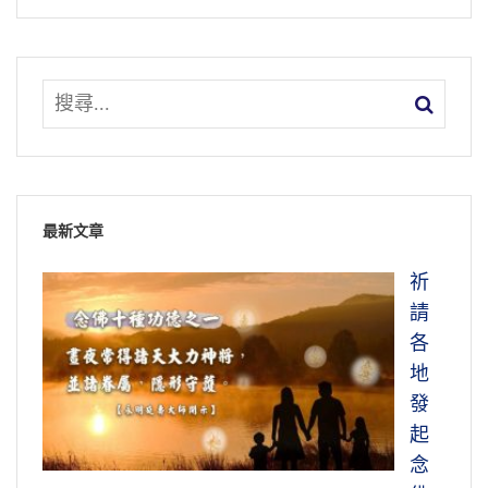
最新文章
祈
請
各
地
發
起
念