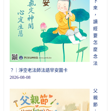
下
來
，
讀
經
要
怎
麼
念
法
？｜淨空老法師法語早安圖卡
2026-08-08
父
親
節