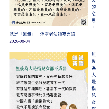
文
的
意
思
，
就是「無量」｜淨空老法師嘉言錄
2026-08-04
無
後
為
大
是
指
兒
女
都