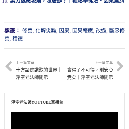
業力感應現前，怎麼辦？｜輕鬆學佛法・因果篇24
標籤：
修善
,
化解災難
,
因果
,
因果報應
,
改過
,
斷惡修
善
,
積德
上一篇文章
下一篇文章
十方諸佛讚歎的世界｜
會得了不可得，則安心
淨空老法師開示
竟矣｜淨空老法師開示
淨空老法師YOUTUBE直播台
視
訊