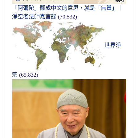
「阿彌陀」翻成中文的意思，就是「無量」｜
淨空老法師嘉言錄
(70,532)
世界淨
宗
(65,832)