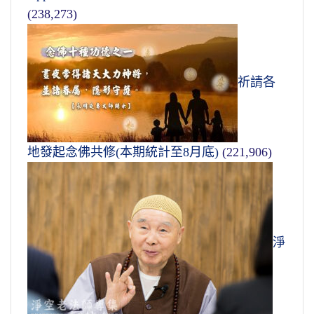
(238,273)
祈請各
地發起念佛共修(本期統計至8月底)
(221,906)
淨