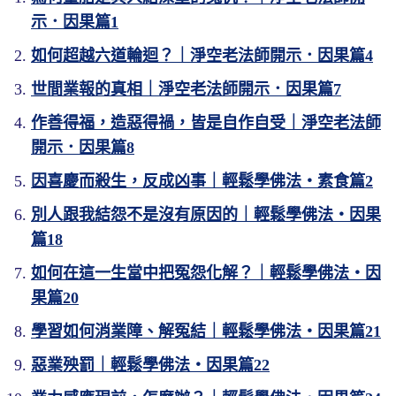
示．因果篇1
如何超越六道輪迴？｜淨空老法師開示．因果篇4
世間業報的真相｜淨空老法師開示．因果篇7
作善得福，造惡得禍，皆是自作自受｜淨空老法師
開示．因果篇8
因喜慶而殺生，反成凶事｜輕鬆學佛法・素食篇2
別人跟我結怨不是沒有原因的｜輕鬆學佛法・因果
篇18
如何在這一生當中把冤怨化解？｜輕鬆學佛法・因
果篇20
學習如何消業障、解冤結｜輕鬆學佛法・因果篇21
惡業殃罰｜輕鬆學佛法・因果篇22