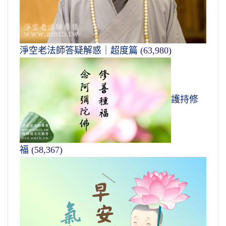
淨空老法師答疑解惑｜超度篇
(63,980)
護持修
福
(58,367)