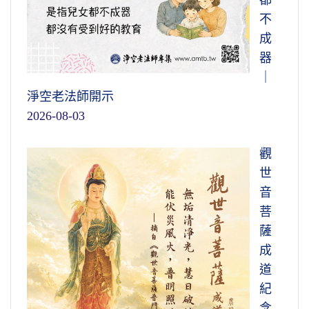
不
成
器
｜
淨空老法師開示
2026-08-03
觀
世
音
菩
薩
成
道
紀
念