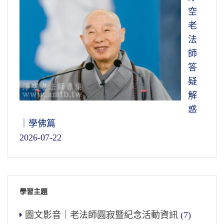
空
老
法
師
答
疑
解
惑
｜學佛篇
2026-07-22
學習主題
圖文影音｜老法師圓寂暨紀念活動資訊
(7)