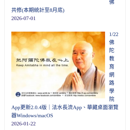
佛
共修(本期統計至8月底)
2026-07-01
1/22
佛
陀
教
育
網
路
學
院
App更新2.0.4版｜法水長流App、華藏桌面瀏覽
器Windows/macOS
2026-01-22