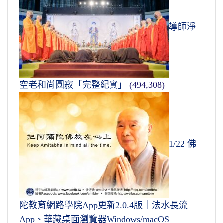
導師淨
空老和尚圓寂「完整紀實」
(494,308)
1/22 佛
陀教育網路學院App更新2.0.4版｜法水長流
App、華藏桌面瀏覽器Windows/macOS