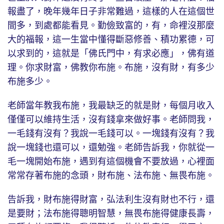
報盡了，晚年幾年日子非常難過，這樣的人在這個世
間多，到處都能看見。勤儉致富的，有，命裡沒那麼
大的福報，這一生當中懂得斷惡修善、積功累德，可
以求到的，這就是「佛氏門中，有求必應」，佛有道
理。你求財富，佛教你布施。布施，沒有財，有多少
布施多少。
老師當年教我布施，我最缺乏的就是財，每個月收入
僅僅可以維持生活，沒有錢拿來做好事。老師問我，
一毛錢有沒有？我說一毛錢可以。一塊錢有沒有？我
說一塊錢也還可以，還勉強。老師告訴我，你就從一
毛一塊開始布施，遇到有這個機會不要放過，心裡面
常常存著布施的念頭，財布施、法布施、無畏布施。
告訴我，財布施得財富，弘法利生沒有財也不行，還
是要財；法布施得聰明智慧，無畏布施得健康長壽，