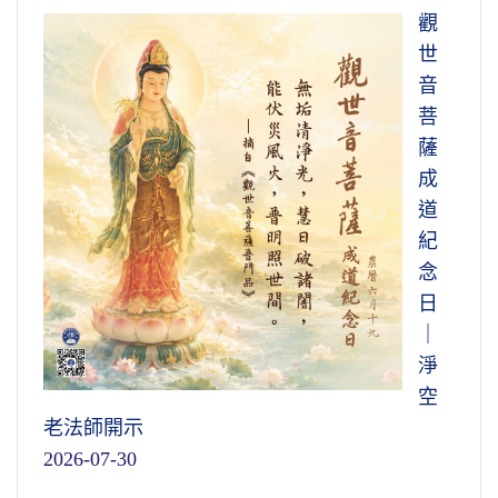
觀
世
音
菩
薩
成
道
紀
念
日
｜
淨
空
老法師開示
2026-07-30