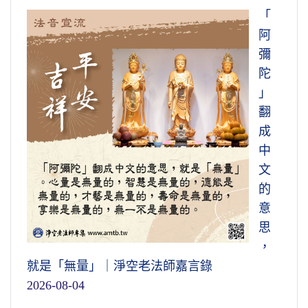
「
阿
彌
陀
」
翻
成
中
文
的
意
思
，
就是「無量」｜淨空老法師嘉言錄
2026-08-04