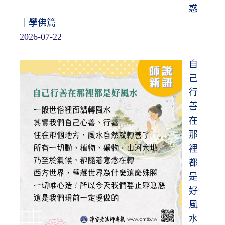
惑
｜學佛篇
2026-07-22
自
己
行
善
在
那
裡
都
是
好
風
水