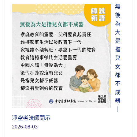
無
後
為
大
是
指
兒
女
都
不
成
器
｜
淨空老法師開示
2026-08-03