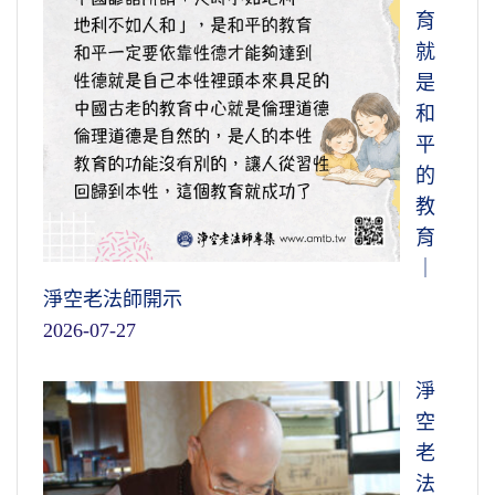
育
就
是
和
平
的
教
育
｜
淨空老法師開示
2026-07-27
淨
空
老
法