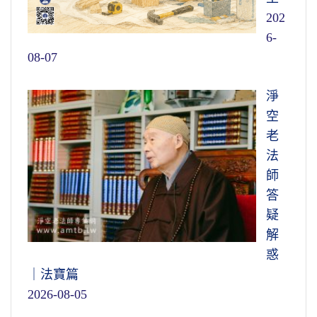
202
6-
08-07
淨
空
老
法
師
答
疑
解
惑
｜法寶篇
2026-08-05