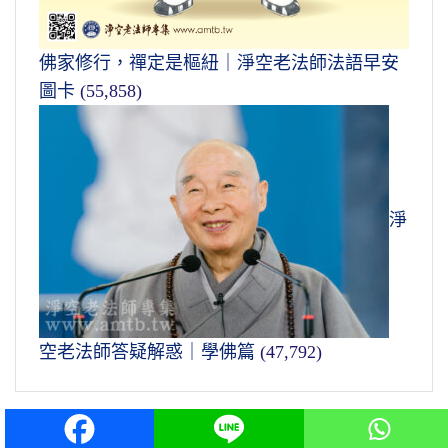
佛家修行，禪定是樞紐｜淨空老法師法語早安
圖卡
(55,858)
淨
空老法師答疑解惑｜學佛篇
(47,792)