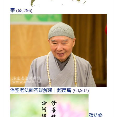
宗
(65,796)
淨空老法師答疑解惑｜超度篇
(63,937)
護持修