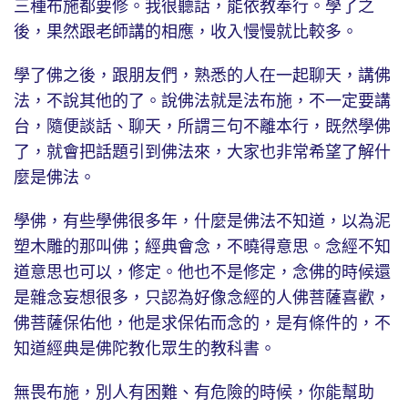
三種布施都要修。我很聽話，能依教奉行。學了之
後，果然跟老師講的相應，收入慢慢就比較多。
學了佛之後，跟朋友們，熟悉的人在一起聊天，講佛
法，不說其他的了。說佛法就是法布施，不一定要講
台，隨便談話、聊天，所謂三句不離本行，既然學佛
了，就會把話題引到佛法來，大家也非常希望了解什
麼是佛法。
學佛，有些學佛很多年，什麼是佛法不知道，以為泥
塑木雕的那叫佛；經典會念，不曉得意思。念經不知
道意思也可以，修定。他也不是修定，念佛的時候還
是雜念妄想很多，只認為好像念經的人佛菩薩喜歡，
佛菩薩保佑他，他是求保佑而念的，是有條件的，不
知道經典是佛陀教化眾生的教科書。
無畏布施，別人有困難、有危險的時候，你能幫助