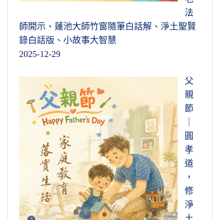
法
師開示、蓮池大師竹窗隨筆白話解、淨土聖賢
錄白話版、小故事大智慧
2025-12-29
父
親
節
｜
圓
孝
道
，
修
淨
土