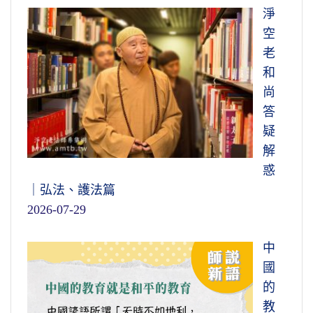
淨
空
老
和
尚
答
疑
解
惑
｜弘法、護法篇
2026-07-29
中
國
的
教