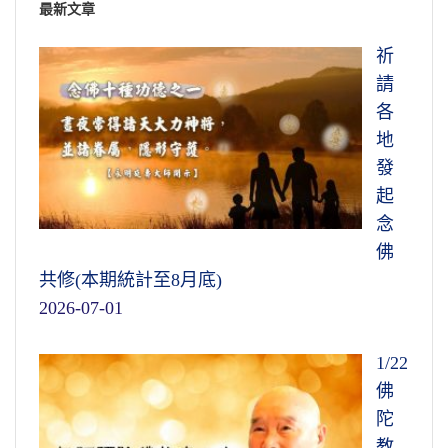
最新文章
祈
請
各
地
發
起
念
佛
共修(本期統計至8月底)
2026-07-01
1/22
佛
陀
教