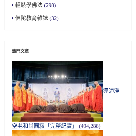
輕鬆學佛法
(298)
佛陀教育雜誌
(32)
熱門文章
導師淨
空老和尚圓寂「完整紀實」
(494,288)