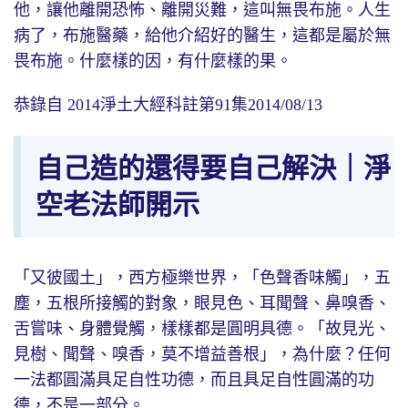
他，讓他離開恐怖、離開災難，這叫無畏布施。人生
病了，布施醫藥，給他介紹好的醫生，這都是屬於無
畏布施。什麼樣的因，有什麼樣的果。
恭錄自 2014淨土大經科註第91集2014/08/13
自己造的還得要自己解決｜淨
空老法師開示
「又彼國土」，西方極樂世界，「色聲香味觸」，五
塵，五根所接觸的對象，眼見色、耳聞聲、鼻嗅香、
舌嘗味、身體覺觸，樣樣都是圓明具德。「故見光、
見樹、聞聲、嗅香，莫不增益善根」，為什麼？任何
一法都圓滿具足自性功德，而且具足自性圓滿的功
德，不是一部分。