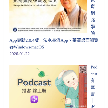
育
網
路
學
院
App更新2.0.4版｜法水長流App、華藏桌面瀏覽
器Windows/macOS
2026-01-22
Pod
cast
有
聲
書
｜
老