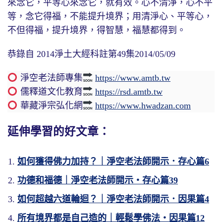
來念它，平等心來念它，就有效。心不清淨，心不平
等，念它得福，不能提升境界；用清淨心、平等心，
不但得福，提升境界，得智慧，福慧都得到。
恭錄自 2014淨土大經科註第49集2014/05/09
淨空老法師專集
https://www.amtb.tw
儒釋道文化教育
https://rsd.amtb.tw
華藏淨宗弘化網
https://www.hwadzan.com
延伸學習的好文章：
如何獲得佛力加持？｜淨空老法師開示．存心篇6
功德和福德｜淨空老法師開示・存心篇39
如何超越六道輪迴？｜淨空老法師開示．因果篇4
所有境界都是自己造的｜輕鬆學佛法・因果篇12