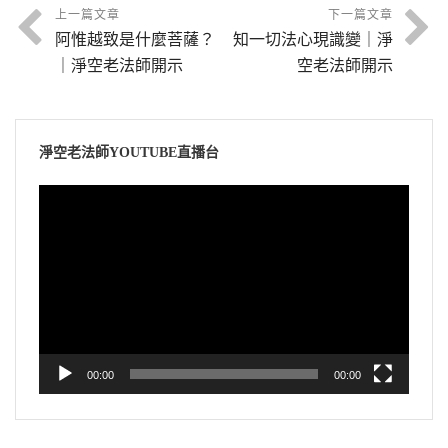
上一篇文章
下一篇文章
阿惟越致是什麼菩薩？
知一切法心現識變｜淨
｜淨空老法師開示
空老法師開示
淨空老法師YOUTUBE直播台
視
訊
播
放
器
00:00
00:00