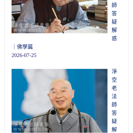
師
答
疑
解
惑
｜佛學篇
2026-07-25
淨
空
老
法
師
答
疑
解