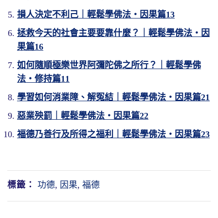
損人決定不利己｜輕鬆學佛法・因果篇13
拯救今天的社會主要要靠什麼？｜輕鬆學佛法・因
果篇16
如何隨順極樂世界阿彌陀佛之所行？｜輕鬆學佛
法・修持篇11
學習如何消業障、解冤結｜輕鬆學佛法・因果篇21
惡業殃罰｜輕鬆學佛法・因果篇22
福德乃善行及所得之福利｜輕鬆學佛法・因果篇23
標籤：
功德
,
因果
,
福德