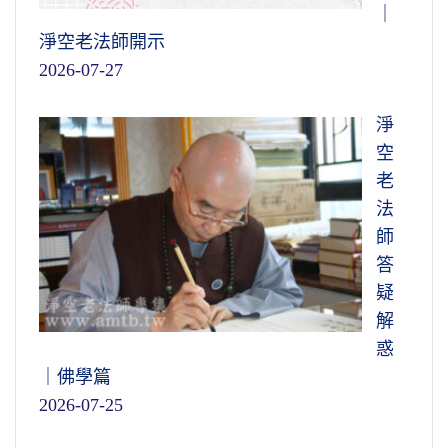
｜
淨空老法師開示
2026-07-27
淨
空
老
法
師
答
疑
解
惑
｜佛學篇
2026-07-25