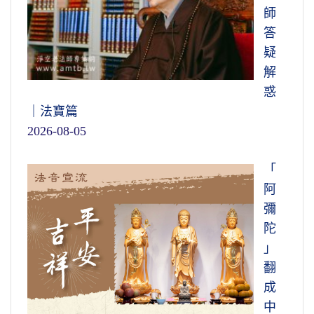
師
答
疑
解
惑
｜法寶篇
2026-08-05
「
阿
彌
陀
」
翻
成
中