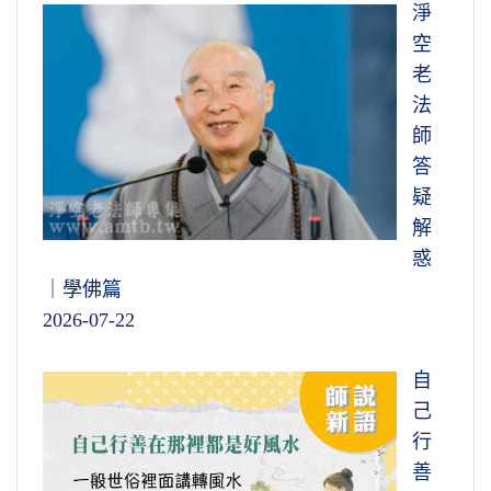
淨
空
老
法
師
答
疑
解
惑
｜學佛篇
2026-07-22
自
己
行
善