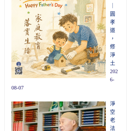
｜
圓
孝
道
，
修
淨
土
202
6-
08-07
淨
空
老
法