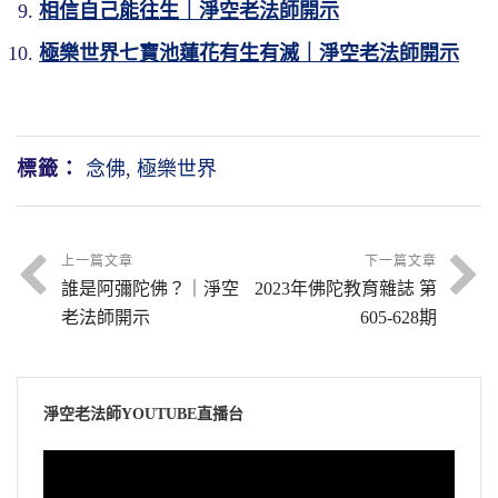
相信自己能往生｜淨空老法師開示
而且能放各種不同顏色的光，妙極了，放光表
最後一品講的「妙音」，就是淨土的妙聲，
了，一切變化所作。
《法華經》，各個不妨礙；我什麼都不想聽，
現在的印刷術發達，成本很低，這些法寶流通
法，放光也是說法。你要不相信，我們這個世
「南無阿彌陀佛」這一句名號。這一句名號遍
極樂世界七寶池蓮花有生有滅｜淨空老法師開示
那什麼聲音都聽不到。這些「復表此水圓明具
量就大了。在宋朝之前，書籍都是手寫的本
所以極樂世界的人「清淨成就」，需不需要沐
間放光就說法，你看你走馬路，紅燈一亮放光
法界虛空界，聽到的人有福了，一歷耳根永為
德，自在無礙，妙應無窮，一一隨眾生意
子，我們就知道那是多麼可貴，物以稀為貴，
浴、洗澡？不需要。為什麼還得下水？那水裡
了，紅光你就不能走了，它不在說法嗎？黃光
道種。他聽了這一聲，他跟阿彌陀佛就有緣，
也。」
手寫的本子數量很少。印刷術發達之後，雖然
頭，下面這兩句說出來了，「隨意受樂，蕩除
一放，你可以準備，走的人準備停，停的人準
雖然這一生這個緣不成熟，還要搞六道輪迴，
有雕版，很笨拙，印刷的數量也不多，幾十
標籤：
念佛
,
極樂世界
心垢」，它有這樣的好處。沐浴在水中那是享
你看看水、鳥、風、樹，圓滿光明具德，具備
備走，綠光一放通行了，它也放光。
但是他跟阿彌陀佛有緣，有了關係。那我們就
部、幾百部就非常之多了。
受，它能把我們的無始劫來的煩惱習氣給洗刷
無量功德，或者我們說具足無量功德，自在無
曉得，來生後世因緣成熟，這個種子就起作
西方極樂世界光色多，表法也多，它幫助你斷
掉，所以身心舒暢。換句話說，極樂世界人泡
礙，妙應無窮。妙應是什麼？能隨眾生的意
用，肯定具足信願行，具足善根福德因緣，他
現代的印刷術古人無法想像，在他們看到，不
煩惱，幫助你消習氣，幫助你開悟，幫助你證
在七寶池裡幹什麼？斷煩惱，開智慧，它有這
上一篇文章
下一篇文章
思，隨眾生的心想，你想看什麼就看到什麼。
就往生去了。
可思議。地球這麼大，需要的人這麼多，還是
誰是阿彌陀佛？｜淨空
2023年佛陀教育雜誌 第
果。光也說法，身也說法，樹木花草說法，鳥
樣殊勝的功德。
我們從這個地球上去往生的，到極樂世界，再
不夠用。我們印十萬本、一百萬本，地球上人
老法師開示
605-628期
說法，六塵說法，說法沒間斷，統統都會說
所以我們在應對人事方面，一定要學阿彌陀
想看看地球是什麼樣子，你就看見，你在寶樹
口將近七十億，還是太渺小了。到西方極樂世
念老在此地跟我們解釋《會疏》這一段的意
法。阿彌陀佛變化所作，是阿彌陀佛本願功德
佛，寬宏大量。念佛的人還造作種種罪業，不
裡就看見；你想聽聽地球上人談話的聲音，你
界就不一樣，樣樣具足。你所想要的東西，不
思，「意謂：彼土天人蓮花化生，非依飲水食
的成就，自然的，沒有設施，沒有人去管它，
要去責備他，跟他往來歡歡喜喜，也不必勸
從流水當中你就可以聽到聲音，從風吹寶樹就
需要找，動個念頭，你書房書架就放滿了。你
穀以維身命」，他不需要，跟我們完全不相
你想聽什麼它就給你說什麼，妙不可言。
他，為什麼？業障重他回不了頭，隨他去。等
淨空老法師YOUTUBE直播台
能聽到聲音，同時同處能隨各個不同的意思，
不想要它的時候，連書架都不見了，乾乾淨
同。「本來清淨，何須洗浴？」沐浴他不需
到他業障消掉之後，他智慧現前，那個時候可
不同的心願，這是妙應無窮。
視
無論你喜歡哪種經教、哪個法門、哪部經論，
淨，一無所有，你說你多自在！
要。「蓋隨意樂而浴，為除心垢耳」，是為了
以勸導他；業障習氣沒有消不能勸，他不能接
訊