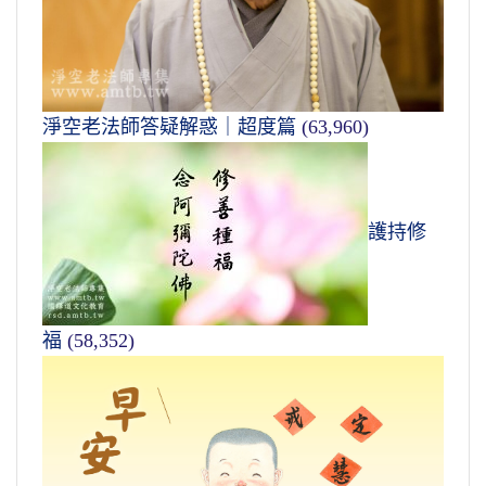
淨空老法師答疑解惑｜超度篇
(63,960)
護持修
福
(58,352)