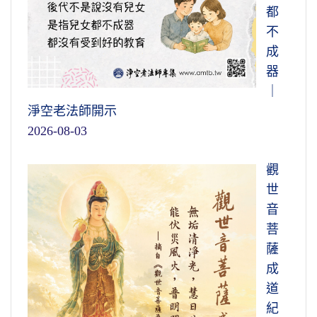
都
不
成
器
｜
淨空老法師開示
2026-08-03
觀
世
音
菩
薩
成
道
紀