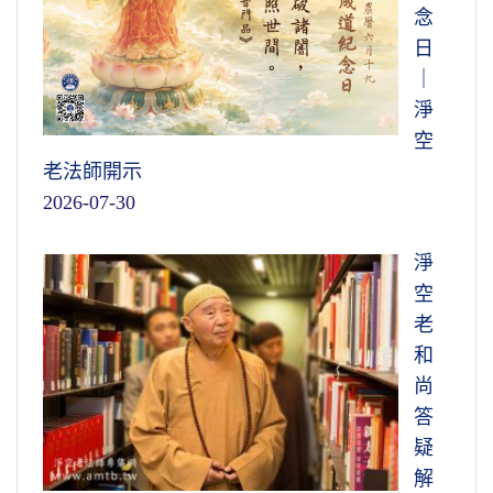
念
日
｜
淨
空
老法師開示
2026-07-30
淨
空
老
和
尚
答
疑
解