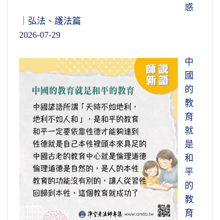
惑
｜弘法、護法篇
2026-07-29
中
國
的
教
育
就
是
和
平
的
教
育