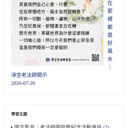
在
那
裡
都
是
好
風
水
｜
淨空老法師開示
2026-07-20
學習主題
圖文影音｜老法師圓寂暨紀念活動資訊
(7)