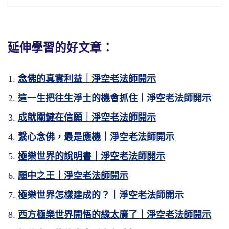
個好處是壽命無量，你健康長壽，你對身體不
要操心了。第二個好處怎麼？天天聽阿彌陀佛
講經說法。你看第一個好處，你真是無量的福
「過浴此水者，《會疏》曰：彼土人天非水穀
報，壽命是福報裡頭第一福報，第二個是天天
延伸學習的好文章：
身」。什麼叫水穀身？我們這個世間的人，身
聽經，無量智慧。到西方極樂世界幹什麼？修
叫水穀身。大家都知道，人體百分之七十是水
福、修慧，福慧雙修。
念佛的真實利益｜淨空老法師開示
分，養這個身體是要稻穀、糧食來養這個身
這一生把往生淨土的機會抓住｜淨空老法師開示
我們在這個地方沒法子，我這每天四個小時，
第十九「受用具足」，這一品經裡面講受用具
體，我們缺少水、缺少穀，壽命就不能維持下
在這個世間不錯了。在極樂世界差遠了，一天
足，就是我們所謂的物質生活、精神生活、學
去。西方極樂世界不需要，它不是，跟我們的
成就關鍵在信願｜淨空老法師開示
二十四個小時，你才四個小時學習經教，其他
習環境樣樣具足，沒有欠缺的。
體質完全不相同，他們是金剛不壞身，不需要
繫心念佛，最是應機｜淨空老法師開示
二十個小時在打妄想，怎麼能跟人相比？西方
飲食。
我們在這個世界，以求學來說，日常所想得到
「其願聞者，輒獨聞之。所不欲聞，了無所
極樂世界，佛講經不中斷，大眾聽經不中斷，
極樂世界的說明書｜淨空老法師開示
的一些參考資料常常感覺得不足。所以讀書為
經上講飲食是什麼意思？是習氣，我們初到極
聞。」這是講西方極樂世界，你所想聽的，我
一直講下去，沒有晝夜。
願中之王｜淨空老法師開示
什麼要進大學，大學有圖書館，這些資料收藏
樂世界不久，常常想怎麼好久沒吃飯了？這個
想聽《無量壽經》，你想聽《法華經》，我們
諸位要曉得，極樂世界沒有晝夜，它是光明世
極樂世界怎樣建成的？｜淨空老法師開示
得很豐富，你所想找的大致上都能夠找得到。
念頭一動，飯菜都在面前。吃不吃？不會吃，
同在一處，同在一時，我們聽鳥叫的聲音，流
界，每個人身都放光，佛也放光，菩薩也放
小道場就感到不足，許許多多小道場連一部
「妙聲莊嚴，淨土妙聲深遠，善聞於十方
現在現前，「我現在不需要了，這娑婆世界的
水的聲音，風吹寶樹的聲音，我聽起來都在那
西方極樂世界開悟的緣太廣了｜淨空老法師開示
光，我們去往生的時候身也放光。不但放光，
《大藏經》都沒有。
也。」淨土的妙聲是什麼？我們《無量壽經》
東西，我不需要了」，立刻就沒有了，就不見
裡講《無量壽經》，你聽到的時候都在那裡講