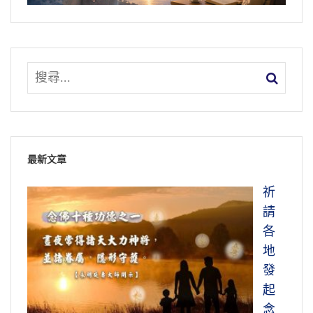
2011/5/17 檔名：02-039-0416
嗎？是。心裡有阿彌陀佛，真有阿彌陀佛，沒
有雜念，聽到鳥叫，牠在那裡念阿彌陀佛，你
聽的一點不錯。功夫更深，定力更深，清淨智
慧，你會聽到鳥在那裡講經，阿彌陀佛在說
法，這是真的不是假的。甚至於這個世間種種
噪音，用清淨心對它，都變成法音了。這是什
麼？這是大經上佛告訴我們的，境隨心轉。如
果這個事情不是真的，那境不隨我們心轉。
最新文章
於是我們明白了，極樂世界人無論到什麼地方
祈
去，縱然到阿鼻地獄，阿鼻地獄的境界也變成
請
極樂世界。為什麼？他心是極樂世界，他所居
各
住的環境就是極樂世界，心境一如，心境不
地
二。我們明白這個道理，我們對這個道理不懷
發
疑，我們肯定它，極樂世界就跟《華嚴經》上
起
講的一樣，「唯心所現，唯識所變」。
念