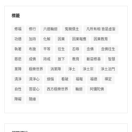
標籤
修福
修行
六道輪迴
冤親債主
凡所有相 皆是虛妄
功德
加持
化解
因果
因果報應
因果教育
執著
布施
平等
往生
忍辱
念佛
念佛往生
慈悲
成佛
持戒
放下
教育
斷惡修善
智慧
業障
極樂世界
消業障
淨土
淨土宗
淨土法門
清淨
清淨心
煩惱
看破
福報
福德
禪定
自性
菩提心
西方極樂世界
輪迴
阿彌陀佛
障礙
隨緣