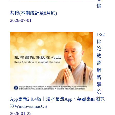
佛
文摘恭錄—淨土大經解演義（第三七三集）
共修(本期統計至8月底)
2011/4/12 檔名：02-039-0373
2026-07-01
1/22
佛
陀
教
育
網
路
學
院
App更新2.0.4版｜法水長流App、華藏桌面瀏覽
器Windows/macOS
2026-01-22