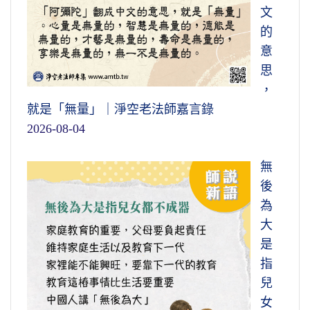
文
的
意
思
，
就是「無量」｜淨空老法師嘉言錄
2026-08-04
無
後
為
大
是
指
兒
女