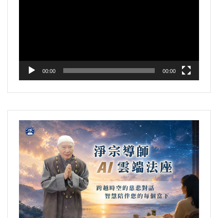
到西方極樂世界，佛給你說，菩薩給你說，花
斷他的煩惱習氣。「心垢消除」，煩惱習氣斷
「極樂國土，水鳥樹林悉演妙法，色光聲香皆
受，不能接受，跟他做朋友，絕不得罪他。老
文摘恭錄—淨土大經解演義（第三七五集）
播
草樹木統統給你說，你能不開悟嗎？你能不成
了，「自然神開體適」，精神特別好，身體舒
作佛事」，全在那裡講經說法，「耳目所對全
師教學生都不例外。
2011/4/14 檔名：02-039-0375
放
佛嗎？你說這個世界，這個世界要不要去？經
暢。
顯本心」，本心就是真心、就是自性，「舉足
器
上講得很好，十方諸佛世界都不能跟阿彌陀佛
文摘恭錄—淨土大經解演義（第三二七集）
下足咸作佛事，故於無上菩提之心永無退轉，
文摘恭錄—淨土大經解演義（第三六七集）
相比。他那個地方就這兩種長處，一個壽命永
2011//3/16 檔名：02-039-0327
純是增上因緣。」極樂世界如是，其實我們這
2011/4/8 檔名：02-039-0367
恆，又不需要飲食，這飲食吃飯多麻煩，他不
個世界也不例外，問題在哪裡？問題在我們不
00:00
00:00
要睡眠，永遠精神飽滿。
會用，我們沒智慧。如果我們有智慧，我們就
看到此界跟他方，此界是我們居住的這個地
第二個就是佛說法，我們去聞法學習，一分一
方，他方就是極樂世界，無二無別。怎麼我們
秒都不中斷，一直到你成佛。你成佛之後，你
看不到？我們的心太亂、太雜了，你看不到。
不聽法了，你就開始說法，又有一大批菩薩圍
如果你心靜下來，清淨心現前，清淨心不生煩
繞著你，跟你學習，你就變成阿彌陀佛了，這
惱，你看不到煩惱；清淨心生智慧，你看到全
是真的都不是假的。阿彌陀佛在那裡傳法，你
是智慧，你真看到了，就像中峰禪師在《三時
們得法之後，也像阿彌陀佛一樣傳授給別人，
繫念佛事》開示裡所說的，「此方即是淨土，
輾轉相傳，無窮無盡。
淨土即是此方」。
文摘恭錄—淨土大經解演義（第四一六集）
淨土裡面水鳥樹林悉演妙法，我們這個地方是