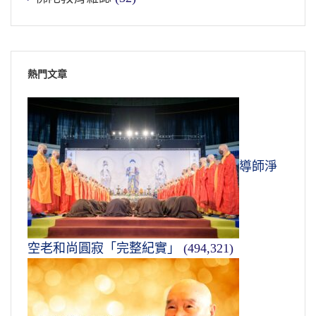
熱門文章
導師淨
空老和尚圓寂「完整紀實」
(494,321)