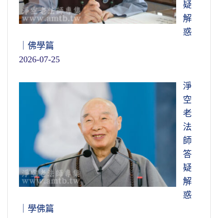
疑
解
惑
｜佛學篇
2026-07-25
淨
空
老
法
師
答
疑
解
惑
｜學佛篇