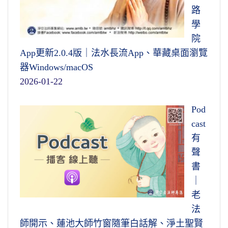
路
學
院
App更新2.0.4版｜法水長流App、華藏桌面瀏覽
器Windows/macOS
2026-01-22
Pod
cast
有
聲
書
｜
老
法
師開示、蓮池大師竹窗隨筆白話解、淨土聖賢