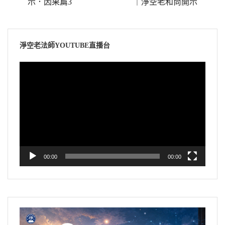
示．因果篇3
｜淨空老和尚開示
淨空老法師YOUTUBE直播台
視
訊
播
放
器
00:00
00:00