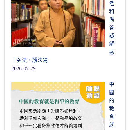
老
和
尚
答
疑
解
惑
｜弘法、護法篇
2026-07-29
中
國
的
教
育
就