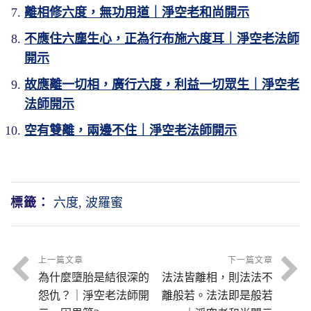
離相修六度，無功用道｜淨空老和尚開示
不應住六塵生心，正為行布施六度耳｜淨空老法師
開示
故應離一切相，廣行六度，利益一切眾生｜淨空老
法師開示
空有雙離，兩邊不住｜淨空老法師開示
標籤：
六度
,
波羅蜜
上一篇文章
下一篇文章
為什麼墮胎是結很深的
法法皆離相，則法法不
怨仇？｜淨空老法師開
離般若。法法即是般若