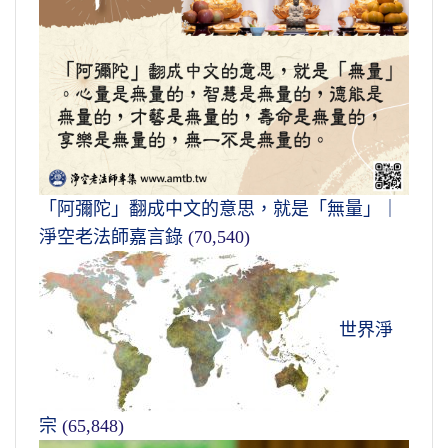
「阿彌陀」翻成中文的意思，就是「無量」｜
淨空老法師嘉言錄
(70,540)
世界淨
宗
(65,848)