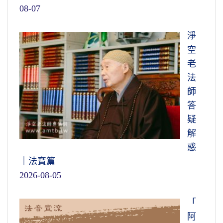
08-07
淨
空
老
法
師
答
疑
解
惑
｜法寶篇
2026-08-05
「
阿