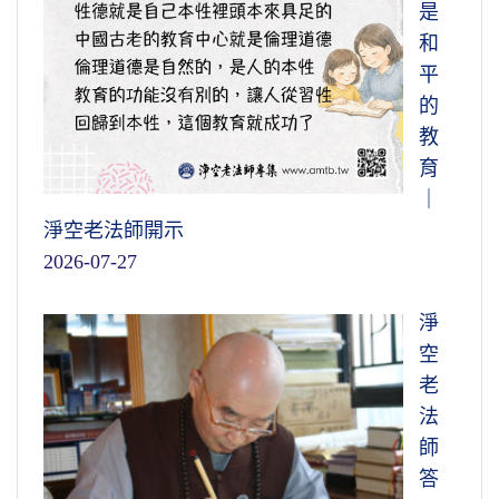
是
和
平
的
教
育
｜
淨空老法師開示
2026-07-27
淨
空
老
法
師
答