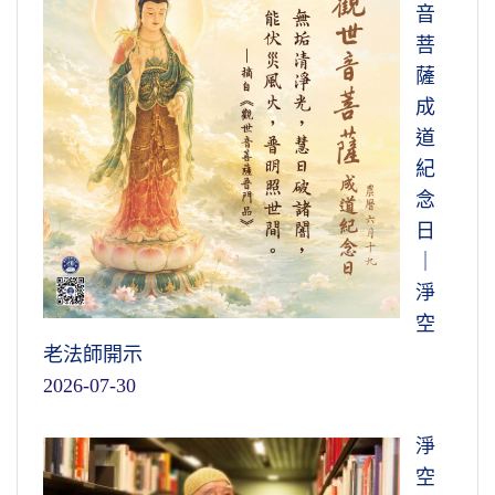
音
菩
薩
成
道
紀
念
日
｜
淨
空
老法師開示
2026-07-30
淨
空