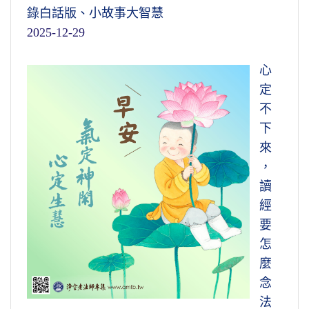
錄白話版、小故事大智慧
2025-12-29
心
定
不
下
來
，
讀
經
要
怎
麼
念
法