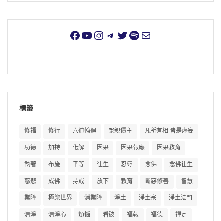
標籤
修福
修行
六道輪迴
冤親債主
凡所有相 皆是虛妄
功德
加持
化解
因果
因果報應
因果教育
執著
布施
平等
往生
忍辱
念佛
念佛往生
慈悲
成佛
持戒
放下
教育
斷惡修善
智慧
業障
極樂世界
消業障
淨土
淨土宗
淨土法門
清淨
清淨心
煩惱
看破
福報
福德
禪定