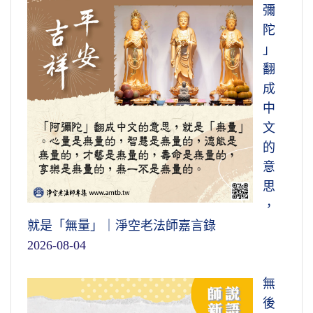
彌
陀
」
翻
成
中
文
的
意
思
，
就是「無量」｜淨空老法師嘉言錄
2026-08-04
無
後