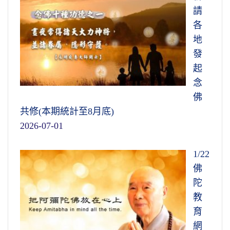
請
各
地
發
起
念
佛
共修(本期統計至8月底)
2026-07-01
1/22
佛
陀
教
育
網