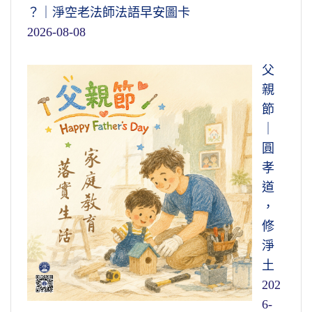
？｜淨空老法師法語早安圖卡
2026-08-08
父
親
節
｜
圓
孝
道
，
修
淨
土
202
6-