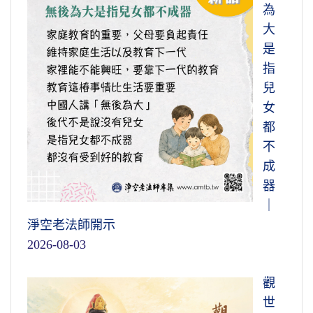
為
大
是
指
兒
女
都
不
成
器
｜
淨空老法師開示
2026-08-03
觀
世