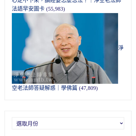
心定不下來，讀經要怎麼念法？｜淨空老法師
法語早安圖卡
(55,983)
淨
空老法師答疑解惑｜學佛篇
(47,809)