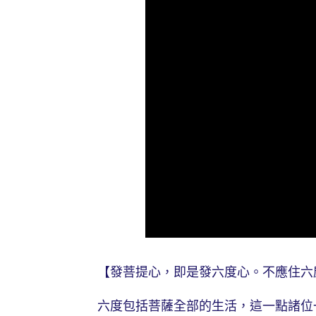
【發菩提心，即是發六度心。不應住六塵
六度包括菩薩全部的生活，這一點諸位一