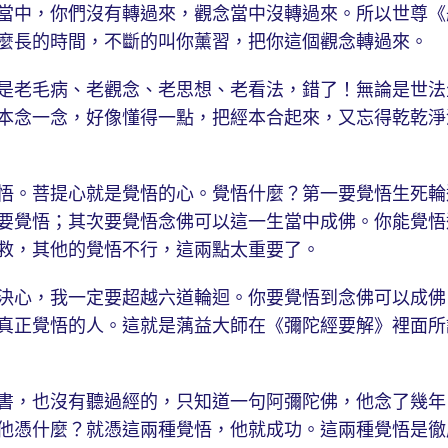
當中，你們沒有轉過來，觀念當中沒轉過來。所以世尊《
麼長的時間，不斷的叫你薰習，把你這個觀念轉過來。
老毛病、老觀念、老思想、老看法，錯了！無論是世法
本念一念，好像懂得一點，把經本合起來，又忘得乾乾淨
。菩提心就是覺悟的心。覺悟什麼？第一要覺悟生死輪
要覺悟；其次要覺悟念佛可以這一生當中成佛。你能覺悟
救，其他的覺悟不行，這兩點太重要了。
心，我一定要超越六道輪迴。你要覺悟到念佛可以成佛
真正覺悟的人。這就是蕅益大師在《彌陀經要解》裡面所
，也沒有聽過經的，只知道一句阿彌陀佛，他念了幾年
他憑什麼？就憑這兩種覺悟，他就成功。這兩種覺悟是徹