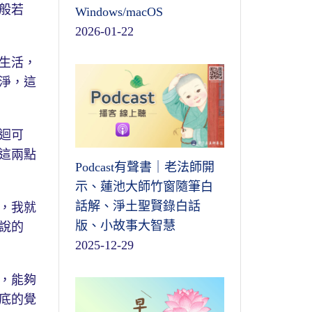
般若
Windows/macOS
2026-01-22
生活，
淨，這
迴可
這兩點
Podcast有聲書｜老法師開
示、蓮池大師竹窗隨筆白
話解、淨土聖賢錄白話
，我就
版、小故事大智慧
說的
2025-12-29
，能夠
底的覺