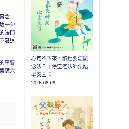
實念
這一句
的法門
不發這
心定不下來，讀經要怎麼
的事要
念法？｜淨空老法師法語
菩薩六
早安圖卡
2026-08-08