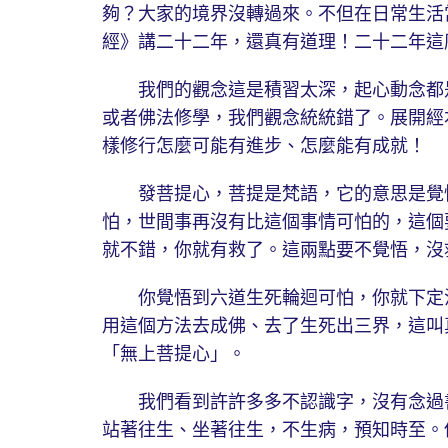
夠？大家的境界沒轉過來。不但在日常生活
經》講二十二年，還真有道理！二十二年這
我們的觀念這是積習太深，起心動念都是
或者佛法修學，我們觀念統統錯了。展開經
樣修行怎麼可能有進步、怎麼能有成就！
發菩提心，菩提是梵語，它的意思是覺悟
怕，世間事再沒有比這個事情可怕的，這個
就不錯，你就有救了。這兩點要不覺悟，沒
你覺悟到六道生死輪迴可怕，你就下定決
用這個方法去成佛、去了生死出三界，這叫
「無上菩提心」。
我們看到許許多多不認識字，沒有念過書
站著往生、坐著往生，不生病，預知時至。