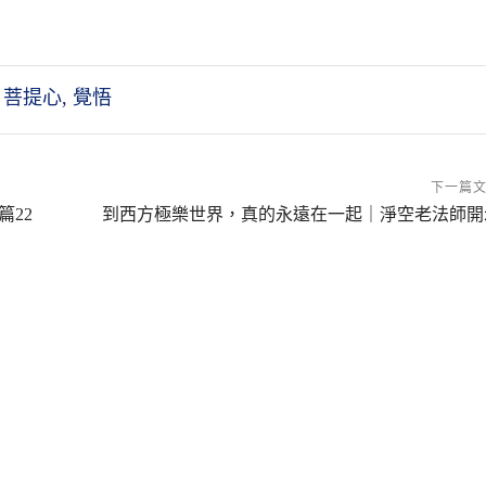
,
菩提心
,
覺悟
下一篇
22
到西方極樂世界，真的永遠在一起｜淨空老法師開