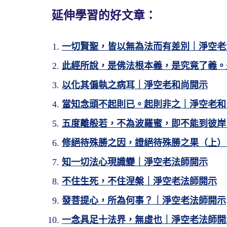
延伸學習的好文章：
一切賢聖，皆以無為法而有差別｜淨空老
此經所說，是佛法根本義，是究竟了義。
以化其偏執之病耳｜淨空老和尚開示
當知念頭不起則已。起則非之｜淨空老和
五度離般若，不為波羅蜜，即不能到彼岸
修絕待殊勝之因，證絕待殊勝之果（上）
知一切法心現識變｜淨空老法師開示
不住生死，不住涅槃｜淨空老法師開示
發菩提心，所為何事？｜淨空老法師開示
一念具足十法界，無虛也｜淨空老法師開