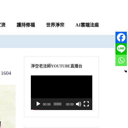
宣流
護持修福
世界淨宗
AI雲端法座
淨空老法師YOUTUBE直播台
1604
視
訊
播
放
00:00
00:00
器