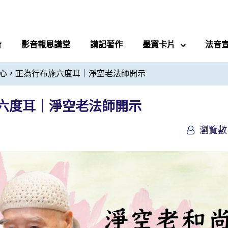
台
影音報恩講堂
講記著作
墨寶卡片
法音
心，正為行布施六度耳｜淨空老法師開示
六度耳｜淨空老法師開示
瀏覽數 