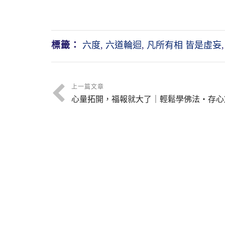
標籤：
六度
,
六道輪迴
,
凡所有相 皆是虛妄
上一篇文章
心量拓開，福報就大了｜輕鬆學佛法・存心篇