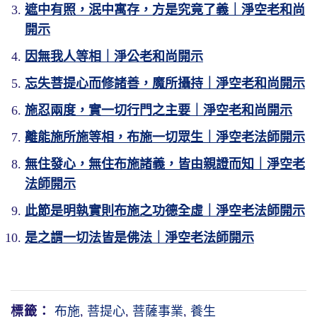
遮中有照，泯中寓存，方是究竟了義｜淨空老和尚
開示
因無我人等相｜淨公老和尚開示
忘失菩提心而修諸善，魔所攝持｜淨空老和尚開示
施忍兩度，實一切行門之主要｜淨空老和尚開示
離能施所施等相，布施一切眾生｜淨空老法師開示
無住發心，無住布施諸義，皆由親證而知｜淨空老
法師開示
此節是明執實則布施之功德全虛｜淨空老法師開示
是之謂一切法皆是佛法｜淨空老法師開示
標籤：
布施
,
菩提心
,
菩薩事業
,
養生