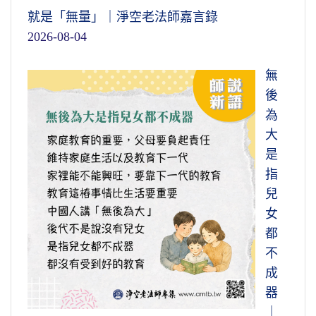
就是「無量」｜淨空老法師嘉言錄
2026-08-04
無
後
為
大
是
指
兒
女
都
不
成
器
｜