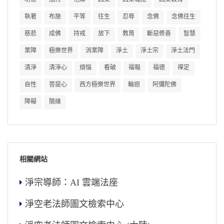
執著
布施
平等
往生
忍辱
念佛
念佛往生
慈悲
成佛
持戒
放下
教育
斷惡修善
智慧
業障
極樂世界
消業障
淨土
淨土宗
淨土法門
清淨
清淨心
煩惱
看破
福報
福德
禪定
自性
菩提心
西方極樂世界
輪迴
阿彌陀佛
障礙
隨緣
相關網站
淨宗導師：AI 雲端法座
淨空老法師圖文檢索中心