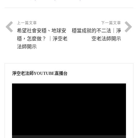
上一篇文章
下一篇文章
希望社會安穩、地球安
穩當成就的不二法｜淨
穩，怎麼做？ ｜淨空老
空老法師開示
法師開示
淨空老法師YOUTUBE直播台
視
訊
播
放
器