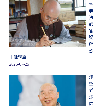
空
老
法
師
答
疑
解
惑
｜佛學篇
2026-07-25
淨
空
老
法
師