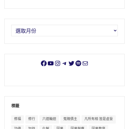
標籤
修福
修行
六道輪迴
冤親債主
凡所有相 皆是虛妄
功德
加持
化解
因果
因果報應
因果教育