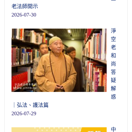
老法師開示
2026-07-30
淨
空
老
和
尚
答
疑
解
惑
｜弘法、護法篇
2026-07-29
中