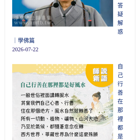
答
疑
解
惑
｜學佛篇
2026-07-22
自
己
行
善
在
那
裡
都
是