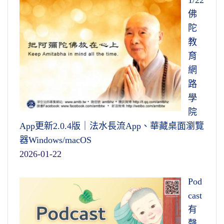
1/22
佛
陀
教
育
網
路
學
院
App更新2.0.4版｜法水長流App、華藏桌面瀏覽
器Windows/macOS
2026-01-22
Pod
cast
有
聲