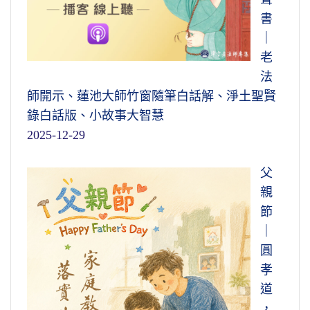
書
｜
老
法
師開示、蓮池大師竹窗隨筆白話解、淨土聖賢
錄白話版、小故事大智慧
2025-12-29
父
親
節
｜
圓
孝
道
，