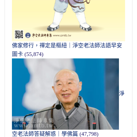
佛家修行，禪定是樞紐｜淨空老法師法語早安
圖卡
(55,874)
淨
空老法師答疑解惑｜學佛篇
(47,798)