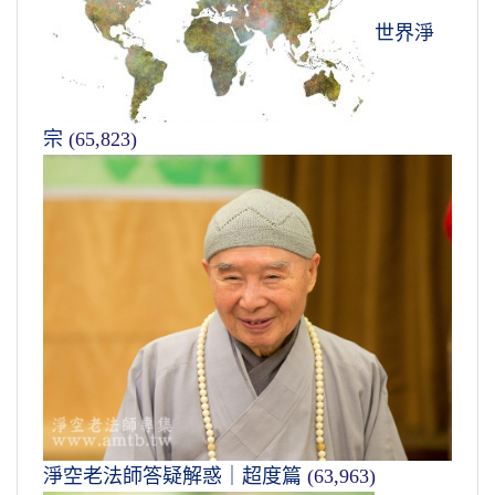
世界淨
宗
(65,823)
淨空老法師答疑解惑｜超度篇
(63,963)