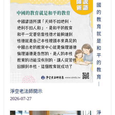
國
的
教
育
就
是
和
平
的
教
育
｜
淨空老法師開示
2026-07-27
淨