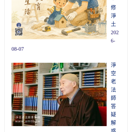
修
淨
土
202
6-
08-07
淨
空
老
法
師
答
疑
解
惑