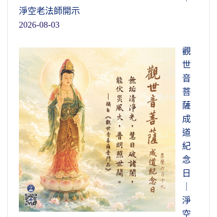
淨空老法師開示
2026-08-03
觀
世
音
菩
薩
成
道
紀
念
日
｜
淨
空