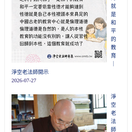
就
是
和
平
的
教
育
｜
淨空老法師開示
2026-07-27
淨
空
老
法
師