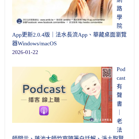
網
路
學
院
App更新2.0.4版｜法水長流App、華藏桌面瀏覽
器Windows/macOS
2026-01-22
Pod
cast
有
聲
書
｜
老
法
師開示、蓮池大師竹窗隨筆白話解、淨土聖賢