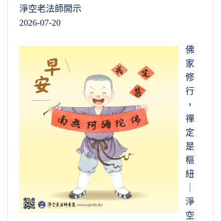
淨空老法師開示
2026-07-20
佛
家
修
行
，
禪
定
是
樞
紐
｜
淨
空