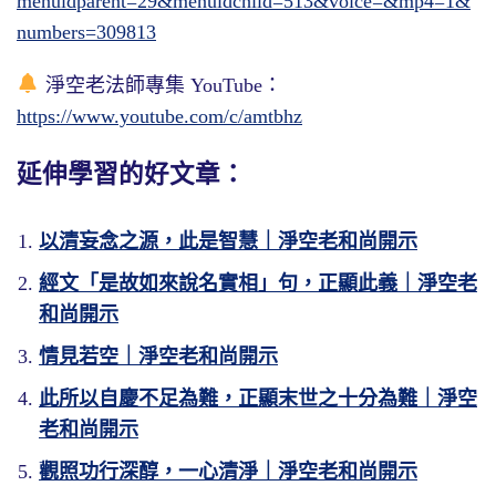
menuidparent=29&menuidchild=513&voice=&mp4=1&
numbers=309813
淨空老法師專集 YouTube：
https://www.youtube.com/c/amtbhz
延伸學習的好文章：
以清妄念之源，此是智慧｜淨空老和尚開示
經文「是故如來說名實相」句，正顯此義｜淨空老
和尚開示
情見若空｜淨空老和尚開示
此所以自慶不足為難，正顯末世之十分為難｜淨空
老和尚開示
觀照功行深醇，一心清淨｜淨空老和尚開示