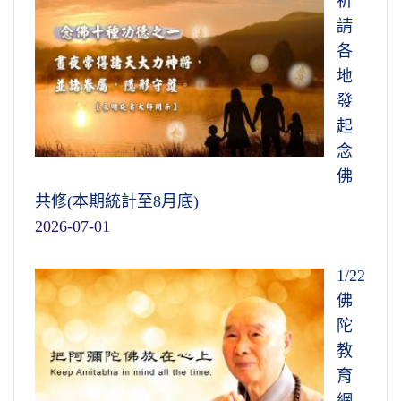
祈
請
各
地
發
起
念
佛
共修(本期統計至8月底)
2026-07-01
1/22
佛
陀
教
育