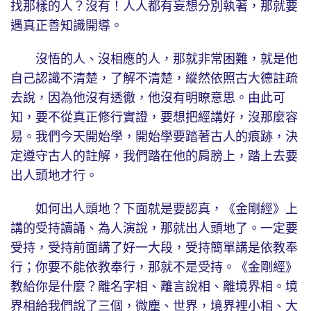
找那樣的人？沒有！人人都有妄想分別執著，那就要
遇真正善知識開導。
沒悟的人、沒相應的人，那就非常困難，就是他
自己認識不清楚，了解不清楚，縱然依照古大德註疏
去說，因為他沒有透徹，他沒有明瞭意思。由此可
知，要不從真正修行實證，要想把經講好，沒那麼容
易。我們今天開始學，開始學要踏著古人的痕跡，決
定遵守古人的註解，我們踏在他的肩膀上，踏上去要
出人頭地才行。
如何出人頭地？下面就是要認真，《金剛經》上
講的受持讀誦、為人演說，那就出人頭地了。一定要
受持，受持前面講了好一大段，受持簡單講是依教奉
行；你要不能依教奉行，那就不是受持。《金剛經》
教給你是什麼？離名字相、離言說相、離境界相。境
界相給我們說了三個，微塵、世界，境界裡小相、大