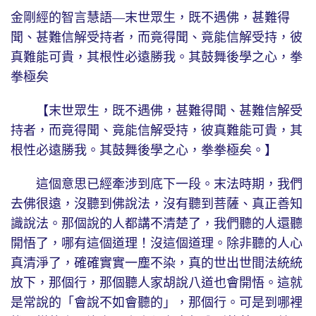
金剛經的智言慧語—末世眾生，既不遇佛，甚難得
聞、甚難信解受持者，而竟得聞、竟能信解受持，彼
真難能可貴，其根性必遠勝我。其鼓舞後學之心，拳
拳極矣
【末世眾生，既不遇佛，甚難得聞、甚難信解受
持者，而竟得聞、竟能信解受持，彼真難能可貴，其
根性必遠勝我。其鼓舞後學之心，拳拳極矣。】
這個意思已經牽涉到底下一段。末法時期，我們
去佛很遠，沒聽到佛說法，沒有聽到菩薩、真正善知
識說法。那個說的人都講不清楚了，我們聽的人還聽
開悟了，哪有這個道理！沒這個道理。除非聽的人心
真清淨了，確確實實一塵不染，真的世出世間法統統
放下，那個行，那個聽人家胡說八道也會開悟。這就
是常說的「會說不如會聽的」，那個行。可是到哪裡