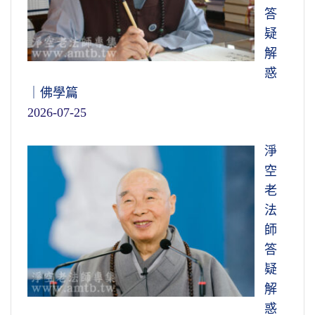
答
疑
解
惑
｜佛學篇
2026-07-25
淨
空
老
法
師
答
疑
解
惑