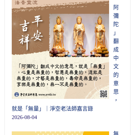
阿
彌
陀
」
翻
成
中
文
的
意
思
，
就是「無量」｜淨空老法師嘉言錄
2026-08-04
無