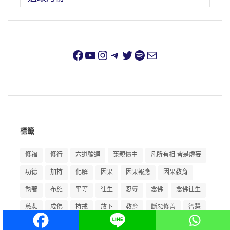
標籤
修福
修行
六道輪迴
冤親債主
凡所有相 皆是虛妄
功德
加持
化解
因果
因果報應
因果教育
執著
布施
平等
往生
忍辱
念佛
念佛往生
慈悲
成佛
持戒
放下
教育
斷惡修善
智慧
業障
極樂世界
消業障
淨土
淨土宗
淨土法門