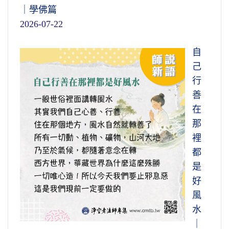
｜學佛篇
2026-07-22
自
己
行
善
在
那
裡
都
是
好
風
水
｜