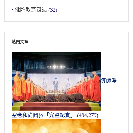
佛陀教育雜誌
(32)
熱門文章
導師淨
空老和尚圓寂「完整紀實」
(494,279)