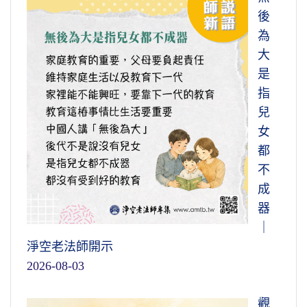
後
為
大
是
指
兒
女
都
不
成
器
｜
淨空老法師開示
2026-08-03
觀