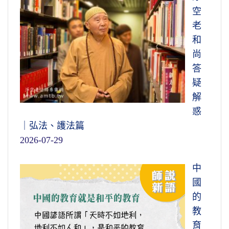
空
老
和
尚
答
疑
解
惑
｜弘法、護法篇
2026-07-29
中
國
的
教
育