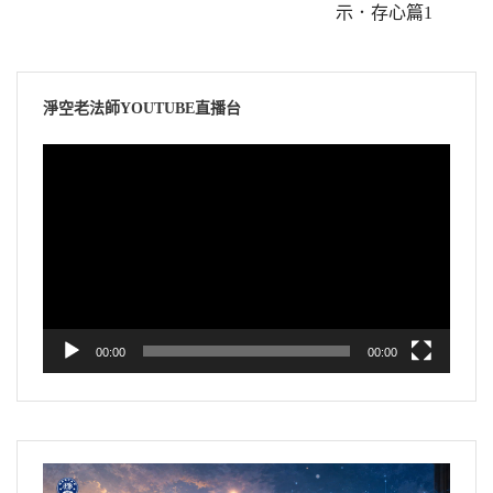
示．存心篇1
淨空老法師YOUTUBE直播台
視
訊
播
放
器
00:00
00:00