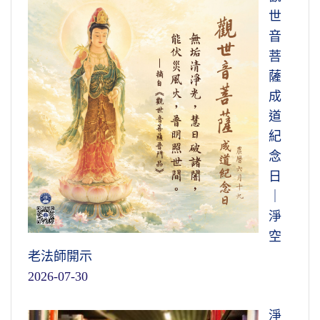
世
音
菩
薩
成
道
紀
念
日
｜
淨
空
老法師開示
2026-07-30
淨