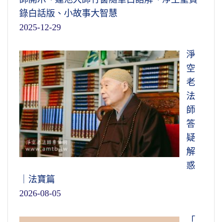
錄白話版、小故事大智慧
2025-12-29
淨
空
老
法
師
答
疑
解
惑
｜法寶篇
2026-08-05
「