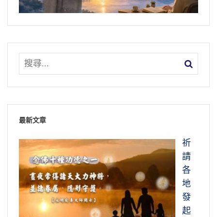
最新文章
祈
請
各
地
發
起