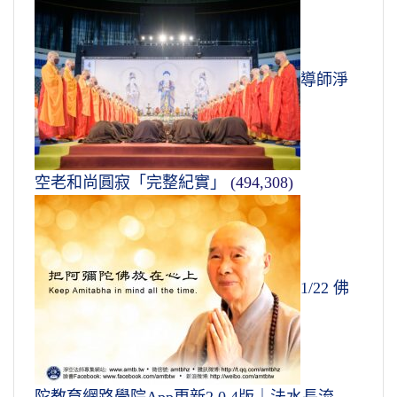
導師淨
空老和尚圓寂「完整紀實」
(494,308)
1/22 佛