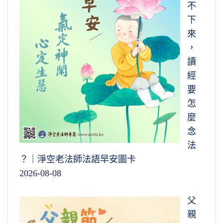
不
下
來
，
讀
經
要
怎
麼
念
法
？｜淨空老法師法語早安圖卡
2026-08-08
父
親