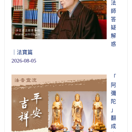
法
師
答
疑
解
惑
｜法寶篇
2026-08-05
「
阿
彌
陀
」
翻
成