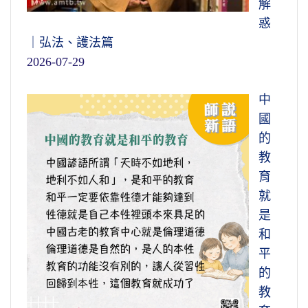
解
惑
｜弘法、護法篇
2026-07-29
中
國
的
教
育
就
是
和
平
的
教