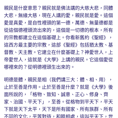
親民是什麼意思？親民就是佛法講的大慈大悲，同體
大悲，無緣大慈，現在人講的愛，親民就是愛。這個
愛是真愛，是自性裡頭的第一德，萬德、無量德都是
從這個德裡頭流出來的，這個是一切德的根本，所有
的宗教都建立在這個基礎上。你看新舊約《聖經》，
這西方最主要的宗教，這部《聖經》包括猶太教、基
督教、天主教。它建立在什麼基礎上？神愛世人，上
帝愛世人，這就是《大學》上講的親民。它這個愛從
哪裡來的？從明德裡頭生出來的。
明德是體，親民是相（我們講三大：體、相、用），
止於至善是作用。止於至善是什麼？就是《大學》後
面所說的，「格物、致知、誠意、正心、修身、齊
家、治國、平天下」，至善。從格物到平天下，平天
下就是天下太平，天下是所有國家、所有族群、所有
不同的文化，平等對待，和睦相處，這叫平天下，世