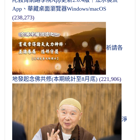
陀教育網路學院App更新2.0.4版｜法水長流
App、華藏桌面瀏覽器Windows/macOS
(238,273)
祈請各
地發起念佛共修(本期統計至8月底)
(221,906)
淨