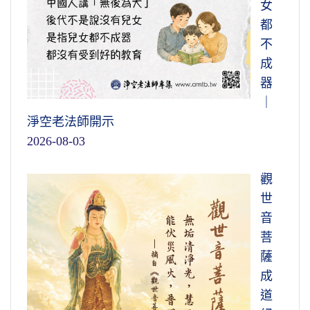
女
都
不
成
器
｜
淨空老法師開示
2026-08-03
觀
世
音
菩
薩
成
道