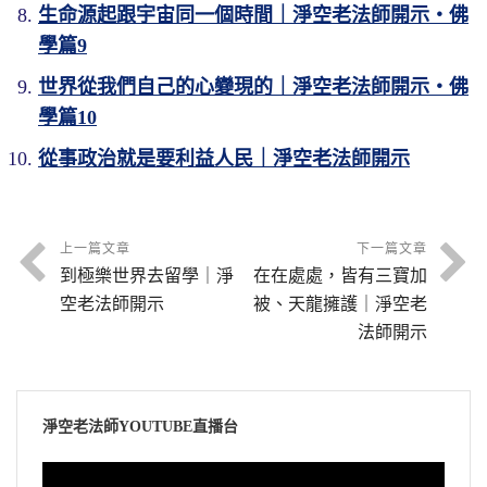
生命源起跟宇宙同一個時間｜淨空老法師開示・佛
學篇9
世界從我們自己的心變現的｜淨空老法師開示・佛
學篇10
從事政治就是要利益人民｜淨空老法師開示
上一篇文章
下一篇文章
到極樂世界去留學｜淨
在在處處，皆有三寶加
空老法師開示
被、天龍擁護｜淨空老
法師開示
淨空老法師YOUTUBE直播台
視