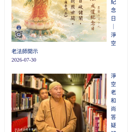
紀
念
日
｜
淨
空
老法師開示
2026-07-30
淨
空
老
和
尚
答
疑