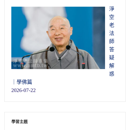
淨
空
老
法
師
答
疑
解
惑
｜學佛篇
2026-07-22
學習主題