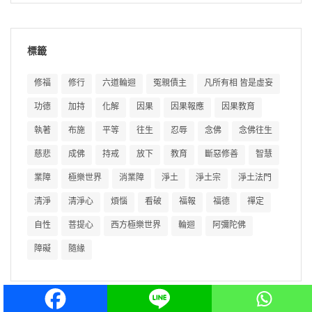
標籤
修福
修行
六道輪迴
冤親債主
凡所有相 皆是虛妄
功德
加持
化解
因果
因果報應
因果教育
執著
布施
平等
往生
忍辱
念佛
念佛往生
慈悲
成佛
持戒
放下
教育
斷惡修善
智慧
業障
極樂世界
消業障
淨土
淨土宗
淨土法門
清淨
清淨心
煩惱
看破
福報
福德
禪定
自性
菩提心
西方極樂世界
輪迴
阿彌陀佛
障礙
隨緣