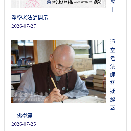
育
｜
淨空老法師開示
2026-07-27
淨
空
老
法
師
答
疑
解
惑
｜佛學篇
2026-07-25