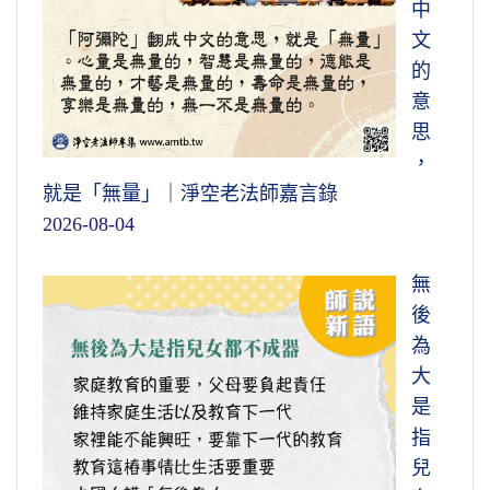
中
文
的
意
思
，
就是「無量」｜淨空老法師嘉言錄
2026-08-04
無
後
為
大
是
指
兒