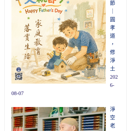
節
｜
圓
孝
道
，
修
淨
土
202
6-
08-07
淨
空
老