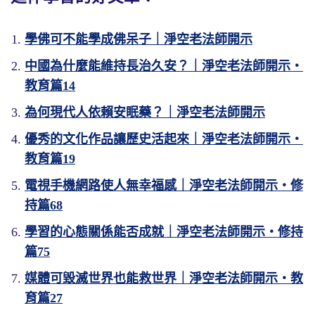
學佛可不能學成佛呆子｜淨空老法師開示
中國為什麼能維持長治久安？｜淨空老法師開示・
教育篇14
為何現代人依賴安眠藥？｜淨空老法師開示
優秀的文化作品讓歷史活起來｜淨空老法師開示・
教育篇19
電視手機網路使人無幸福感｜淨空老法師開示・修
持篇68
學習的心態關係能否成就｜淨空老法師開示・修持
篇75
媒體可毀滅世界也能救世界｜淨空老法師開示・教
育篇27