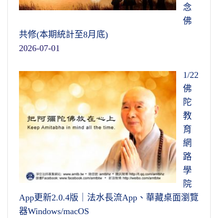
念
佛
共修(本期統計至8月底)
2026-07-01
1/22
佛
陀
教
育
網
路
學
院
App更新2.0.4版｜法水長流App、華藏桌面瀏覽
器Windows/macOS