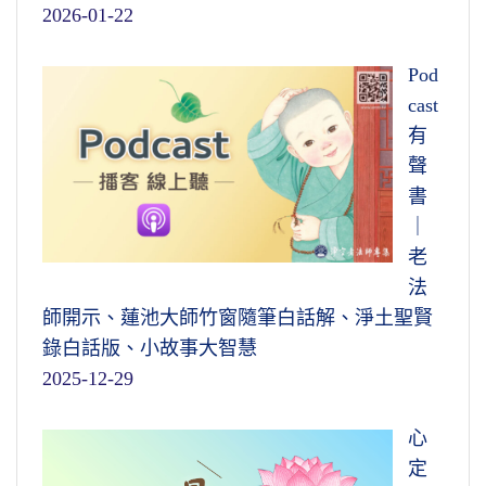
2026-01-22
Pod
cast
有
聲
書
｜
老
法
師開示、蓮池大師竹窗隨筆白話解、淨土聖賢
錄白話版、小故事大智慧
2025-12-29
心
定