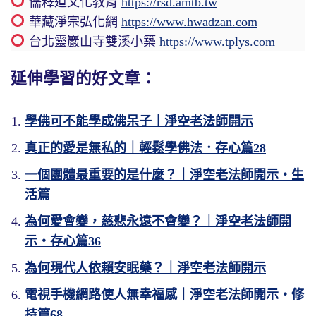
儒釋道文化教育
https://rsd.amtb.tw
華藏淨宗弘化網
https://www.hwadzan.com
台北靈巖山寺雙溪小築
https://www.tplys.com
延伸學習的好文章：
學佛可不能學成佛呆子｜淨空老法師開示
真正的愛是無私的｜輕鬆學佛法．存心篇28
一個團體最重要的是什麼？｜淨空老法師開示・生
活篇
為何愛會變，慈悲永遠不會變？｜淨空老法師開
示・存心篇36
為何現代人依賴安眠藥？｜淨空老法師開示
電視手機網路使人無幸福感｜淨空老法師開示・修
持篇68