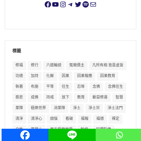
標籤
修福
修行
六道輪迴
冤親債主
凡所有相 皆是虛妄
功德
加持
化解
因果
因果報應
因果教育
執著
布施
平等
往生
忍辱
念佛
念佛往生
慈悲
成佛
持戒
放下
教育
斷惡修善
智慧
業障
極樂世界
消業障
淨土
淨土宗
淨土法門
清淨
清淨心
煩惱
看破
福報
福德
禪定
自性
菩提心
西方極樂世界
輪迴
阿彌陀佛
障礙
隨緣