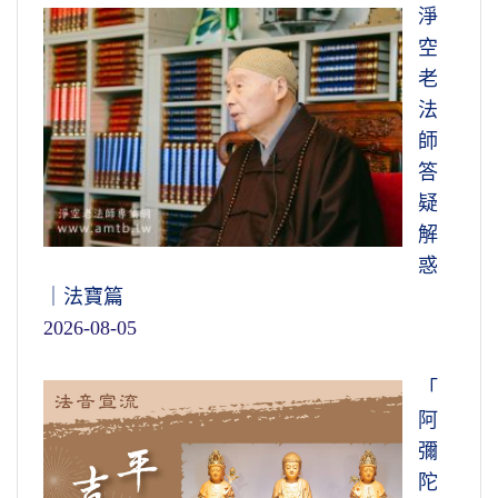
淨
空
老
法
師
答
疑
解
惑
｜法寶篇
2026-08-05
「
阿
彌
陀