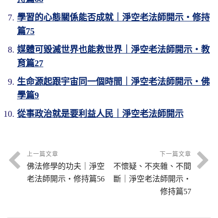
學習的心態關係能否成就｜淨空老法師開示・修持
篇75
媒體可毀滅世界也能救世界｜淨空老法師開示・教
育篇27
生命源起跟宇宙同一個時間｜淨空老法師開示・佛
學篇9
從事政治就是要利益人民｜淨空老法師開示
上一篇文章
下一篇文章
佛法修學的功夫｜淨空
不懷疑、不夾雜、不間
老法師開示・修持篇56
斷｜淨空老法師開示・
修持篇57