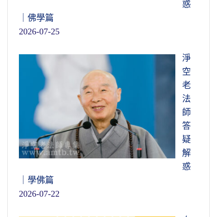
惑
｜佛學篇
2026-07-25
淨
空
老
法
師
答
疑
解
惑
｜學佛篇
2026-07-22