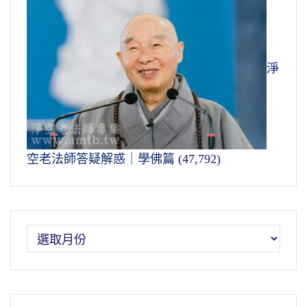
淨
空老法師答疑解惑｜學佛篇
(47,792)