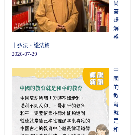
尚
答
疑
解
惑
｜弘法、護法篇
2026-07-29
中
國
的
教
育
就
是
和