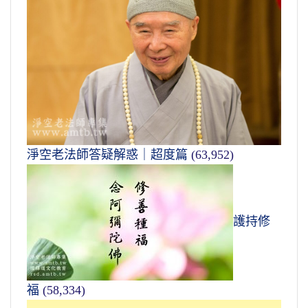
淨空老法師答疑解惑｜超度篇
(63,952)
護持修
福
(58,334)