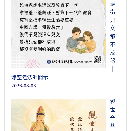
是
指
兒
女
都
不
成
器
｜
淨空老法師開示
2026-08-03
觀
世
音
菩