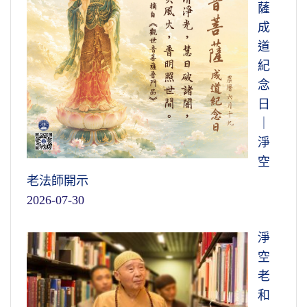
薩
成
道
紀
念
日
｜
淨
空
老法師開示
2026-07-30
淨
空
老
和