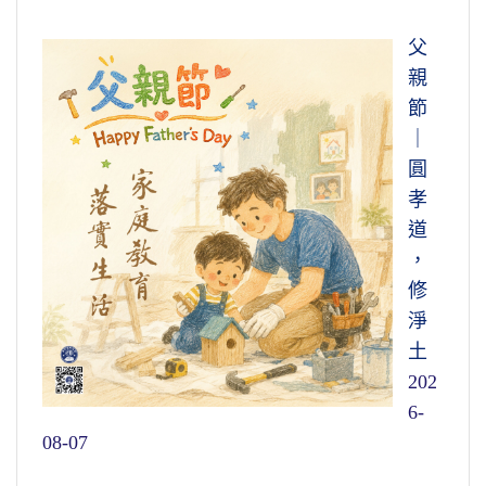
父
親
節
｜
圓
孝
道
，
修
淨
土
202
6-
08-07