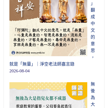
」
翻
成
中
文
的
意
思
，
就是「無量」｜淨空老法師嘉言錄
2026-08-04
無
後
為
大