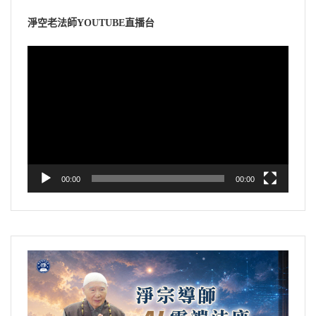
淨空老法師YOUTUBE直播台
視
訊
播
放
器
00:00
00:00