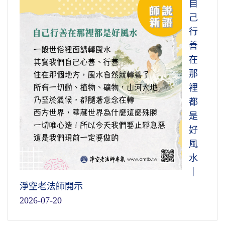
自
己
行
善
在
那
裡
都
是
好
風
水
｜
淨空老法師開示
2026-07-20