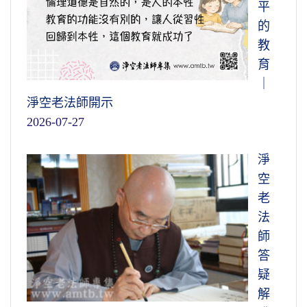
平
的
教
育
｜
淨空老法師開示
2026-07-27
淨
空
老
法
師
答
疑
解