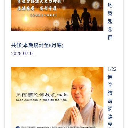
地
發
起
念
佛
共修(本期統計至8月底)
2026-07-01
1/22
佛
陀
教
育
網
路
學