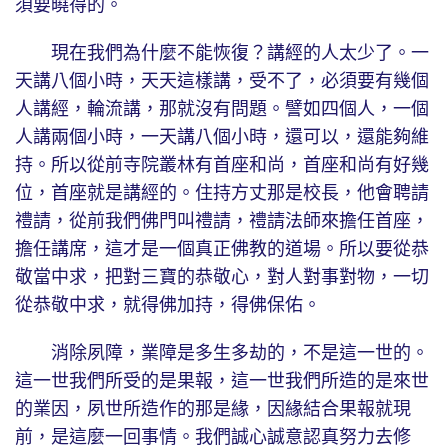
須要曉得的。
現在我們為什麼不能恢復？講經的人太少了。一
天講八個小時，天天這樣講，受不了，必須要有幾個
人講經，輪流講，那就沒有問題。譬如四個人，一個
人講兩個小時，一天講八個小時，還可以，還能夠維
持。所以從前寺院叢林有首座和尚，首座和尚有好幾
位，首座就是講經的。住持方丈那是校長，他會聘請
禮請，從前我們佛門叫禮請，禮請法師來擔任首座，
擔任講席，這才是一個真正佛教的道場。所以要從恭
敬當中求，把對三寶的恭敬心，對人對事對物，一切
從恭敬中求，就得佛加持，得佛保佑。
消除夙障，業障是多生多劫的，不是這一世的。
這一世我們所受的是果報，這一世我們所造的是來世
的業因，夙世所造作的那是緣，因緣結合果報就現
前，是這麼一回事情。我們誠心誠意認真努力去修