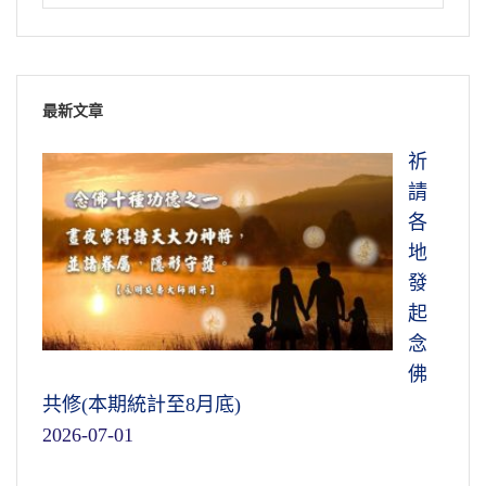
最新文章
祈
請
各
地
發
起
念
佛
共修(本期統計至8月底)
2026-07-01