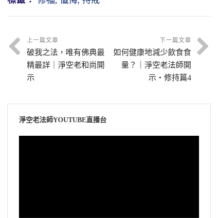
標籤：
修福
,
懺悔
,
持戒
上一篇文章
下一篇文章
破我之法，唯有佛典最
如何健康地減少飲食食
精最詳｜淨空老和尚開
量？｜淨空老法師開
示
示・修持篇4
淨空老法師YOUTUBE直播台
視
訊
播
放
器