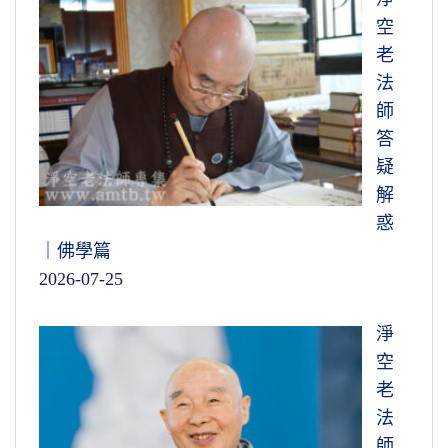
空
老
法
師
答
疑
解
惑
｜佛學篇
2026-07-25
淨
空
老
法
師