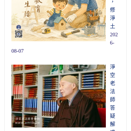
，
修
淨
土
202
6-
08-07
淨
空
老
法
師
答
疑
解