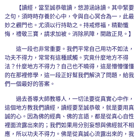
【讀經，當至誠恭敬讀，悠游涵詠讀。其中緊要
之句，須時時存養於心中，令與自心冥合為一，此最
妙之觀門也。尤須以行持助之。持戒修福，精勤懺
悔，禮敬三寶，請求加被。消除夙障，開啟正見。】
這一段也非常重要。我們平常自己用功不如法，
功夫不得力，常常有這種感觸。究竟什麼地方不得
法？什麼地方不得力？自己也不曉得，這是懵懵懂懂
的在那裡修學，這一段正好幫我們解決了問題，給我
們一個最好的答案。
過去善導大師教導人，一切法要從真實心中作，
這個地方教我們讀經，讀經要至誠恭敬，就是要用真
誠的心。因為佛的經典、佛的言語，都是從真心自性
裡面流露出來的；我們如果用分別妄想與佛經就不相
應，所以功夫不得力。佛是從真誠心流露出來的，我