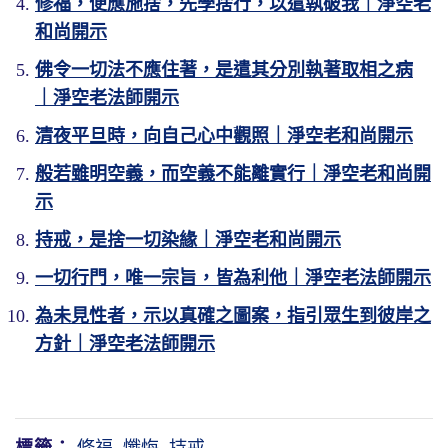
修福，便應施捨，先學捨行，以遣執破我｜淨空老
和尚開示
佛令一切法不應住著，是遣其分別執著取相之病
｜淨空老法師開示
清夜平旦時，向自己心中觀照｜淨空老和尚開示
般若雖明空義，而空義不能離實行｜淨空老和尚開
示
持戒，是捨一切染緣｜淨空老和尚開示
一切行門，唯一宗旨，皆為利他｜淨空老法師開示
為未見性者，示以真確之圖案，指引眾生到彼岸之
方針｜淨空老法師開示