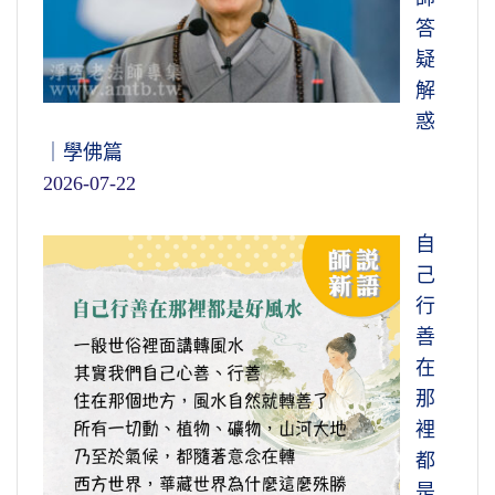
答
疑
解
惑
｜學佛篇
2026-07-22
自
己
行
善
在
那
裡
都
是