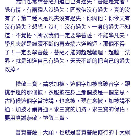
我們也常講菩薩知道自己有過失，菩薩是覺者，
覺有情。有兩種人沒過失：圓教佛沒有過失，真的沒
有了；第二種人是凡夫沒有過失，你問他：你今天有
沒有過失？想想，沒有！沒有過失。一身的過失不知
道，不覺悟。所以我們一定要學菩薩，不能學凡夫，
學凡夫就是繼續不斷的再去搞六道輪迴，那個不得
了！一定要學菩薩，菩薩才能夠超越輪迴，超越十法
界。就是知道自己有過失，天天不斷的把自己的過失
改掉。
禮敬三寶，請求加被。這個字加被念破音字，跟
挑手邊的那個披，衣服披在身上那個披是一個意思。
古時候這個字當披講，也念披，現在念被，加被講不
通，加披才講得通。求三寶的加持，求三寶的保佑，
要用真誠恭敬，禮敬三寶。
普賢菩薩十大願，也就是普賢菩薩修行的十大綱