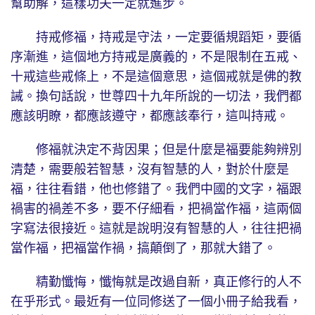
幫助解，這樣功夫一定就進步。
持戒修福，持戒是守法，一定要循規蹈矩，要循
序漸進，這個地方持戒是廣義的，不是限制在五戒、
十戒這些戒條上，不是這個意思，這個戒就是佛的教
誡。換句話說，世尊四十九年所說的一切法，我們都
應該明瞭，都應該遵守，都應該奉行，這叫持戒。
修福就決定不背因果；但是什麼是福要能夠辨別
清楚，需要般若智慧，沒有智慧的人，對於什麼是
福，往往看錯，他也修錯了。我們中國的文字，福跟
禍害的禍差不多，要不仔細看，把禍當作福，這兩個
字寫法很接近。這就是說明沒有智慧的人，往往把禍
當作福，把福當作禍，搞顛倒了，那就大錯了。
精勤懺悔，懺悔就是改過自新，真正修行的人不
在乎形式。最近有一位同修送了一個小冊子給我看，