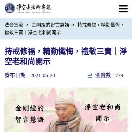
法音宣流
金剛經的智言慧語
持戒修福，精勤懺悔，
禮敬三寶｜淨空老和尚開示
持戒修福，精勤懺悔，禮敬三寶｜淨
空老和尚開示
發布日期 -
2021-06-20
瀏覽數 1779