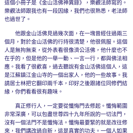
這個小冊子是《金山活佛神異錄》，樂觀法師寫的。
樂觀法師跟我也有一段因緣，我們也很熟悉，老法師
也過世了。
他跟金山活佛見過幾次面，在一塊曾經住過兩三
個月，對於金山活佛的行持很清楚，他很佩服。這個
人是無拘無束，從外表看很像濟公活佛，他什麼也不
在乎的，但是他的一舉一動、一言一行，都與佛法相
應。我看了很歡喜，過去聽說有金山活佛這個人，這
是江蘇鎮江金山寺的一個出家人，他的一些故事。我
請居士林把它翻印兩千本，印好之後跟諸位同修們結
緣，你們看看很有趣味。
真正修行人，一定要從懺悔門去修起。懺悔範圍
非常深廣，可以包盡世尊四十九年所說的一切法門，
沒有一個法門不是懺悔法。懺悔最要緊的就是改往修
來，我們講改過自新，這是真實的功夫。一個人如果