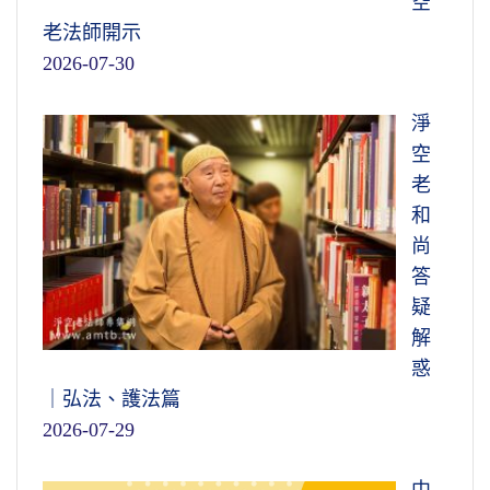
空
老法師開示
2026-07-30
淨
空
老
和
尚
答
疑
解
惑
｜弘法、護法篇
2026-07-29