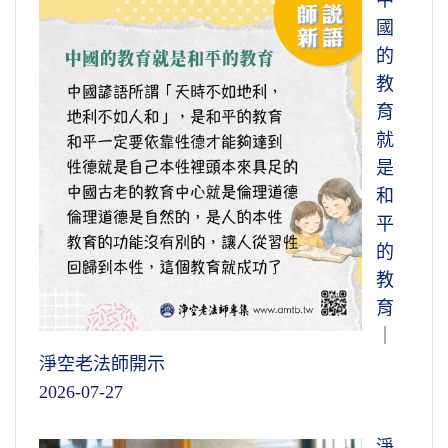
中
國
的
教
育
就
是
和
平
的
教
育
｜
淨空老法師開示
2026-07-27
淨