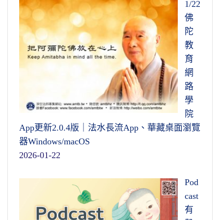
1/22
佛
陀
教
育
網
路
學
院
App更新2.0.4版｜法水長流App、華藏桌面瀏覽
器Windows/macOS
2026-01-22
Pod
cast
有