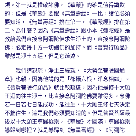
領。第一就是禮敬諸佛，《華嚴》的確是值得讚歎
的，但是《華嚴》要跟《無量壽經》一比，諸位必須
要知道，《無量壽經》排在第一，《華嚴經》排在第
二。為什麼？因為《無量壽經》跟小本《彌陀經》是
教給我們直接念阿彌陀佛求生淨土的，直接念阿彌陀
佛，必定得十方一切諸佛的加持。而《普賢行願品》
雖然是淨土五經，但是它疏遠。
我們講親疏，淨土三經親，《大勢至菩薩圓通
章》也親，因為他講的是「都攝六根，淨念相繼」。
《普賢菩薩行願品》就比較疏遠，因為他是修十大願
王迴向往生淨土，比直接念阿彌陀佛要難得多。念佛
若一日若七日能成功、能往生，十大願王修七天決定
不能往生，這是我們必須要知道的。但是普賢菩薩最
後以十大願王導歸極樂，《華嚴》才圓滿，導歸極樂
導歸到哪裡？就是導歸到《無量壽經》、《阿彌陀