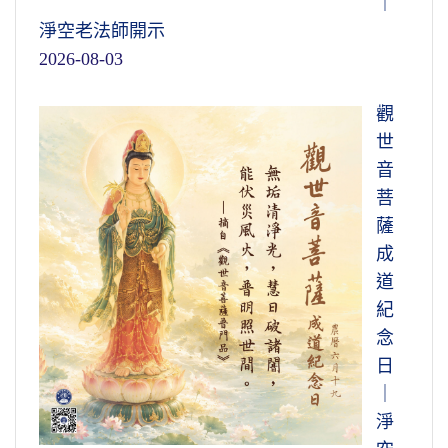
｜
淨空老法師開示
2026-08-03
觀
世
音
菩
薩
成
道
紀
念
日
｜
淨