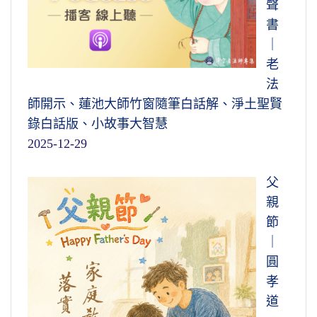
聲
書
｜
老
法
師開示、蓮池大師竹窗隨筆白話解、淨土聖賢
錄白話版、小故事大智慧
2025-12-29
父
親
節
｜
圓
孝
道