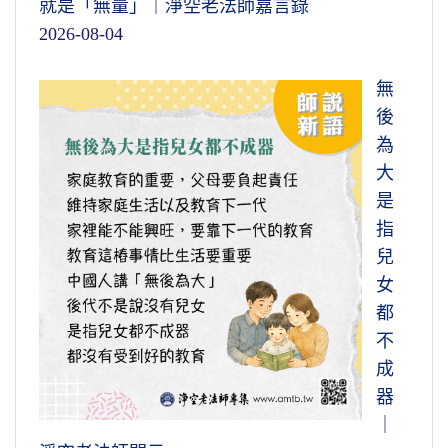
就是「無量」｜淨空老法師嘉言錄
2026-08-04
無
後
為
大
是
指
兒
女
都
不
成
器
｜