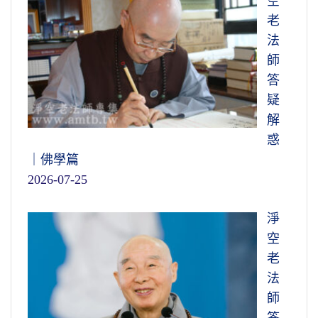
空
老
法
師
答
疑
解
惑
｜佛學篇
2026-07-25
淨
空
老
法
師