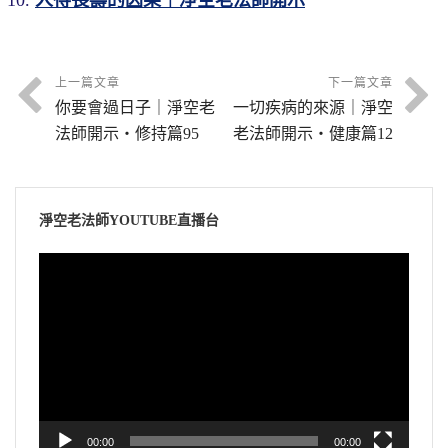
上一篇文章
下一篇文章
你要會過日子｜淨空老
一切疾病的來源｜淨空
法師開示・修持篇95
老法師開示・健康篇12
淨空老法師YOUTUBE直播台
視
訊
播
放
器
00:00
00:00