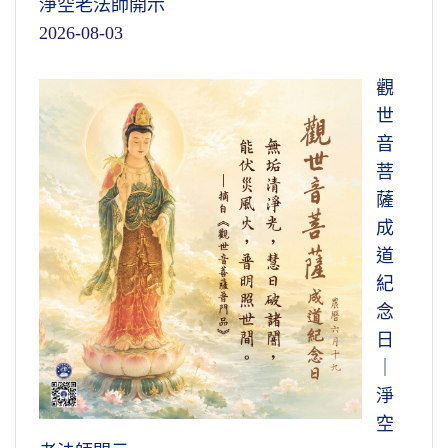
淨空老法師開示
2026-08-03
觀
世
音
菩
薩
成
道
紀
念
日
｜
淨
空