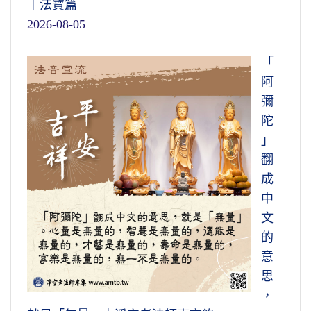
｜法寶篇
2026-08-05
「
阿
彌
陀
」
翻
成
中
文
的
意
思
，