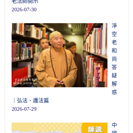
老法師開示
2026-07-30
淨
空
老
和
尚
答
疑
解
惑
｜弘法、護法篇
2026-07-29
中