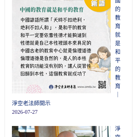
國
的
教
育
就
是
和
平
的
教
育
｜
淨空老法師開示
2026-07-27
淨