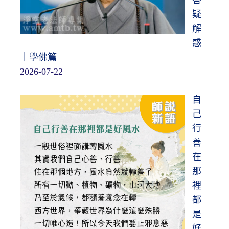
答
疑
解
惑
｜學佛篇
2026-07-22
自
己
行
善
在
那
裡
都
是
好