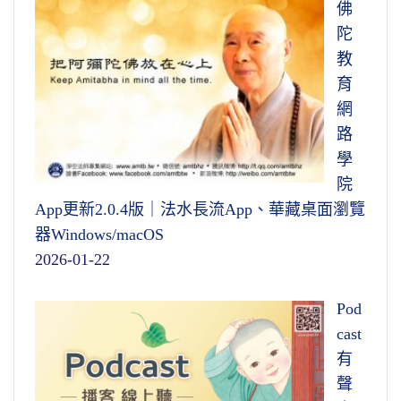
佛
陀
教
育
網
路
學
院
App更新2.0.4版｜法水長流App、華藏桌面瀏覽
器Windows/macOS
2026-01-22
Pod
cast
有
聲