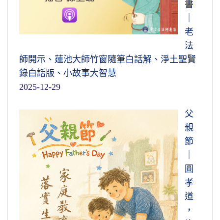
書
｜
老
法
師開示、蓮池大師竹窗隨筆白話解、淨土聖賢
錄白話版、小故事大智慧
2025-12-29
父
親
節
｜
圓
孝
道
，