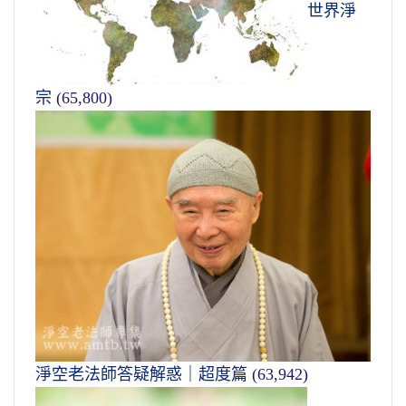
世界淨
宗
(65,800)
淨空老法師答疑解惑｜超度篇
(63,942)