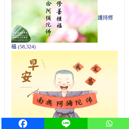
護持修
福
(58,324)