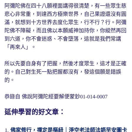
阿彌陀佛在四十八願裡面講得很清楚，有一些眾生慈
悲心非常重，到達西方極樂世界，自己果證還沒有圓
滿，就想到十方世界去度化眾生，行不行？行。阿彌
陀佛不障礙，而且佛以本願威神加持你，你縱然再回
到六道，你不會迷惑、不會墮落，這就是我們常講
「再來人」。
所以先要自身有了把握，然後才度眾生，這才是正確
的。自己對生死一點把握都沒有，發這個願是錯誤
的。
恭錄自 佛說阿彌陀經要解便蒙鈔01-014-0007
延伸學習的好文章：
佛家修行，禪定是樞紐｜淨空老法師法語早安圖卡