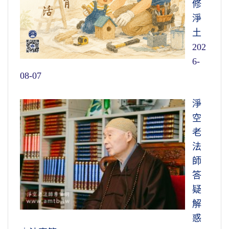
修
淨
土
202
6-
08-07
淨
空
老
法
師
答
疑
解
惑