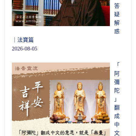
答
疑
解
惑
｜法寶篇
2026-08-05
「
阿
彌
陀
」
翻
成
中
文