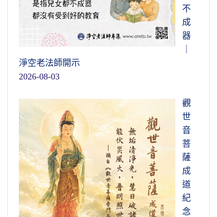
不
成
器
｜
淨空老法師開示
2026-08-03
觀
世
音
菩
薩
成
道
紀
念