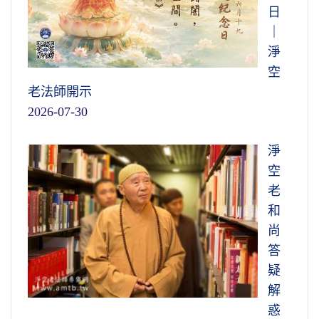
日
｜
淨
空
老法師開示
2026-07-30
淨
空
老
和
尚
答
疑
解
惑