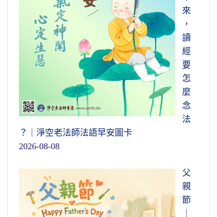
來
，
讀
經
要
怎
麼
念
法
？｜淨空老法師法語早安圖卡
2026-08-08
父
親
節
｜