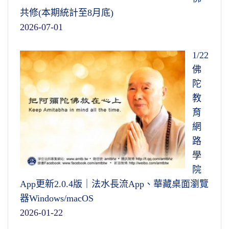
共修(本期統計至8月底)
2026-07-01
1/22
佛
陀
教
育
網
路
學
院
App更新2.0.4版｜法水長流App、華藏桌面瀏覽
器Windows/macOS
2026-01-22