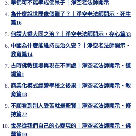
學佛可不能學成佛呆子｜淨空老法師開示
為什麼說世間像個籠子？｜淨空老法師開示．死生
篇16
何謂大乘大同之治？｜淨空老法師開示・存心篇33
中國為什麼能維持長治久安？｜淨空老法師開示・
教育篇14
古時佛教道場與現在不同處｜淨空老法師開示・道
場篇1
商業化模式經營學校之後果｜淨空老法師開示・教
育篇18
不願看到別人受苦就是聖賢｜淨空老法師開示・修
持篇72
世界從我們自己的心變現的｜淨空老法師開示・佛
學篇10