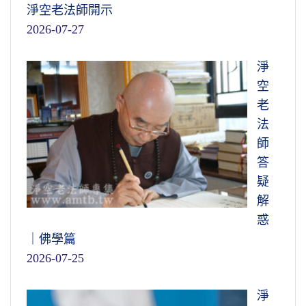
淨空老法師開示
2026-07-27
淨
空
老
法
師
答
疑
解
惑
｜佛學篇
2026-07-25
淨