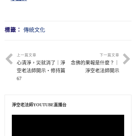
標籤：
傳統文化
上一篇文章
下一篇文章
心清淨，災就消了｜淨
念佛的果報是什麼？｜
空老法師開示・修持篇
淨空老法師開示
67
淨空老法師YOUTUBE直播台
視
訊
播