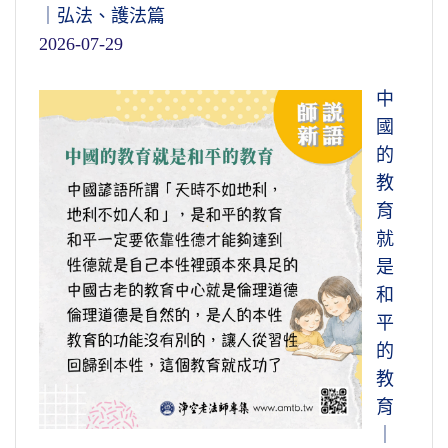
｜弘法、護法篇
2026-07-29
中
國
的
教
育
就
是
和
平
的
教
育
｜