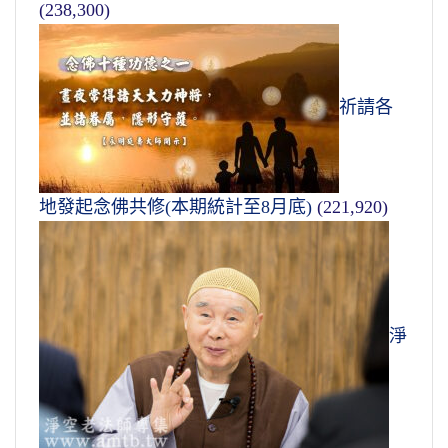
(238,300)
祈請各
地發起念佛共修(本期統計至8月底)
(221,920)
淨