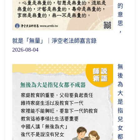
的
意
思
，
就是「無量」｜淨空老法師嘉言錄
2026-08-04
無
後
為
大
是
指
兒
女
都