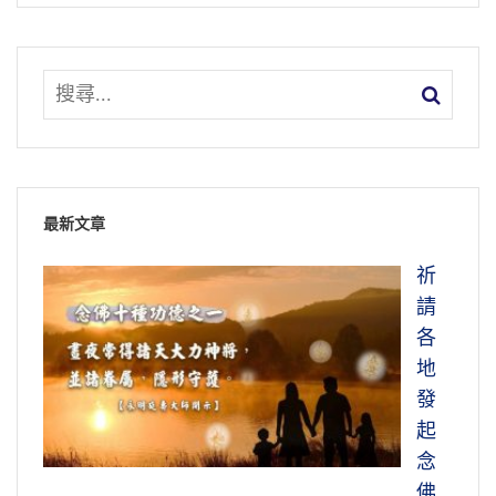
最新文章
祈
請
各
地
發
起
念
佛