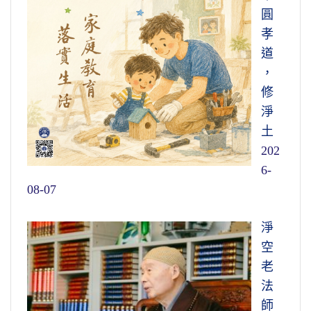
圓
孝
道
，
修
淨
土
202
6-
08-07
淨
空
老
法
師