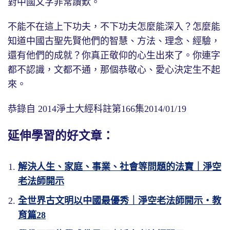
對中國文字非常讚歎。
不能不在這上下功夫，不下功夫怎麼能深入？怎麼能
知道中國古聖先賢他們的智慧、方法、理念、經驗，
還有他們的成就？你真正敬仰的心生出來了。你連字
都不認識，文都不通，那個恭敬心、愛心決定生不起
來。
恭錄自 2014淨土大經科註第166集2014/01/19
延伸學習的好文章：
解決人生、家庭、事業、社會等問題的法寶｜淨空
老法師開示
全世界古文明以中國最優秀｜淨空老法師開示・教
育篇28