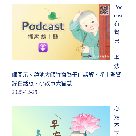
Pod
cast
有
聲
書
｜
老
法
師開示、蓮池大師竹窗隨筆白話解、淨土聖賢
錄白話版、小故事大智慧
2025-12-29
心
定
不
下