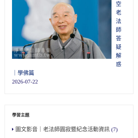
空
老
法
師
答
疑
解
惑
｜學佛篇
2026-07-22
學習主題
圖文影音｜老法師圓寂暨紀念活動資訊
(7)