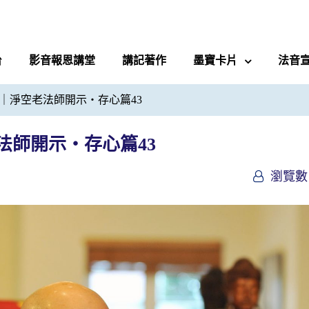
台
影音報恩講堂
講記著作
墨寶卡片
法音
｜淨空老法師開示・存心篇43
法師開示・存心篇43
瀏覽數 