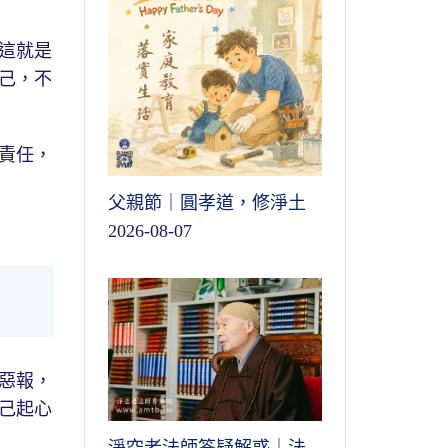
這就是
己，不
責任，
父親節｜圓孝道，修淨土
2026-08-07
惡報，
己起心