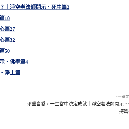
？｜淨空老法師開示．死生篇2
18
心篇27
心篇32
50
示・佛學篇4
・淨土篇
下一篇
珍重自愛，一生當中決定成就｜淨空老法師開示・
持篇