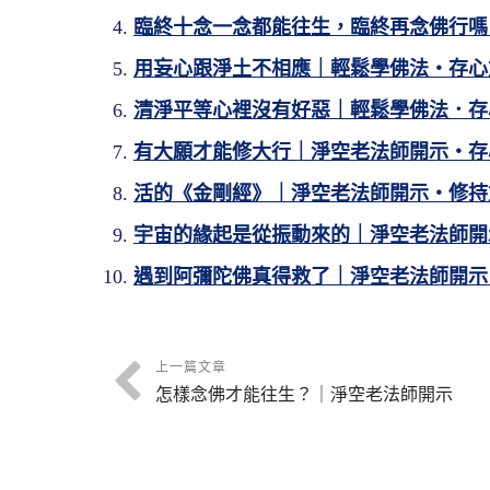
臨終十念一念都能往生，臨終再念佛行嗎
用妄心跟淨土不相應｜輕鬆學佛法・存心篇
清淨平等心裡沒有好惡｜輕鬆學佛法．存
有大願才能修大行｜淨空老法師開示・存
活的《金剛經》｜淨空老法師開示・修持篇
宇宙的緣起是從振動來的｜淨空老法師開
遇到阿彌陀佛真得救了｜淨空老法師開示
上一篇文章
怎樣念佛才能往生？｜淨空老法師開示