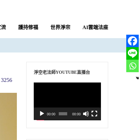
宣流
護持修福
世界淨宗
AI雲端法座
淨空老法師YOUTUBE直播台
3256
視
訊
播
放
00:00
00:00
器