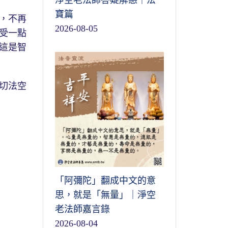
淨空老法師答疑解惑｜法
寶篇
，不再
2026-08-05
受一點
這是智
切法空
「阿彌陀」翻成中文的意
思，就是「無量」｜淨空
老法師嘉言錄
2026-08-04