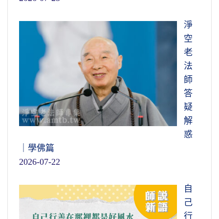
淨
空
老
法
師
答
疑
解
惑
｜學佛篇
2026-07-22
自
己
行