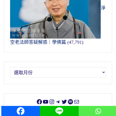
淨
空老法師答疑解惑｜學佛篇
(47,791)