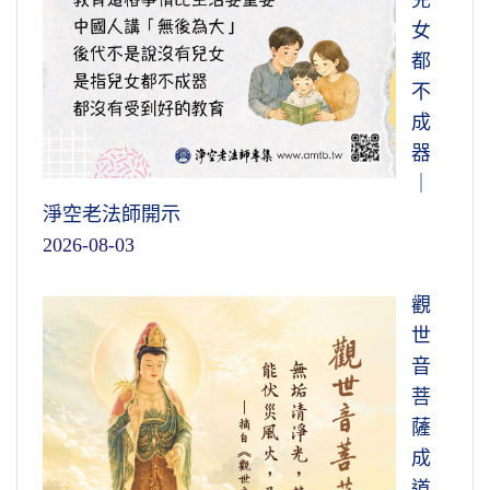
兒
女
都
不
成
器
｜
淨空老法師開示
2026-08-03
觀
世
音
菩
薩
成
道