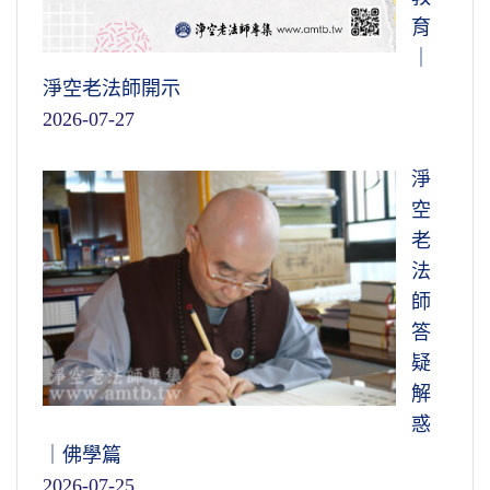
育
｜
淨空老法師開示
2026-07-27
淨
空
老
法
師
答
疑
解
惑
｜佛學篇
2026-07-25