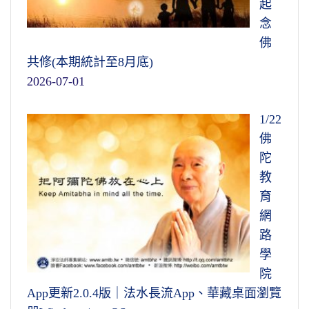
起
念
佛
共修(本期統計至8月底)
2026-07-01
1/22
佛
陀
教
育
網
路
學
院
App更新2.0.4版｜法水長流App、華藏桌面瀏覽