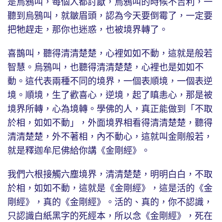
是烏鴉叫，每個人都討厭，烏鴉叫的時候不吉利，一
聽到烏鴉叫，就皺眉頭，認為今天要倒霉了，一定要
把牠趕走，那你也迷惑，也被境界轉了。
喜鵲叫，聽得清清楚楚，心裡如如不動，這就是般若
智慧。烏鴉叫，也聽得清清楚楚，心裡也是如如不
動。這代表兩種不同的境界，一個表順境，一個表逆
境。順境，生了歡喜心，逆境，起了瞋恚心，那是被
境界所轉，心為境轉。學佛的人，真正能做到「不取
於相，如如不動」，外面境界相看得清清楚楚，聽得
清清楚楚，外不著相，內不動心，這就叫金剛般若，
就是釋迦牟尼佛給你講《金剛經》。
我們六根接觸六塵境界，清清楚楚，明明白白，不取
於相，如如不動，這就是《金剛經》，這是活的《金
剛經》，真的《金剛經》。活的、真的，你不認識，
只認識白紙黑字的死經本，所以念《金剛經》，死在