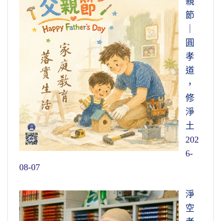
親
節
｜
圓
孝
道
，
修
淨
土
202
6-
08-07
淨
空