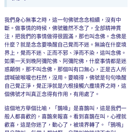
我們身心無事之時，這一句佛號念念相續，沒有中
斷。做事情的時候，佛號雖然不念了，全部精神貫
注，把我們的事情做得很圓滿，那也叫念佛。念佛是
什麼？就是念念要喚醒自己覺而不迷。無論在什麼境
界上，覺而不迷、正而不邪、淨而不染，這叫念佛。
如果一天到晚阿彌陀佛、阿彌陀佛，什麼事情都是迷
惑顛倒，那不叫念佛，那個叫有口無心，正是古人所
謂喊破喉嚨也枉然，沒用。要曉得，佛號是句句喚醒
自己覺正淨，覺正淨就是六根接觸六塵境界之時，這
個佛號才叫真正念得有作用，有用處了。
這個地方舉個比喻，「鵲噪」是喜鵲叫，這是我們一
般人都喜歡的，喜鵲來報喜。看到喜鵲在叫，心裡就
歡喜，這是你迷了，動心了，被境界轉了。「鴉鳴」