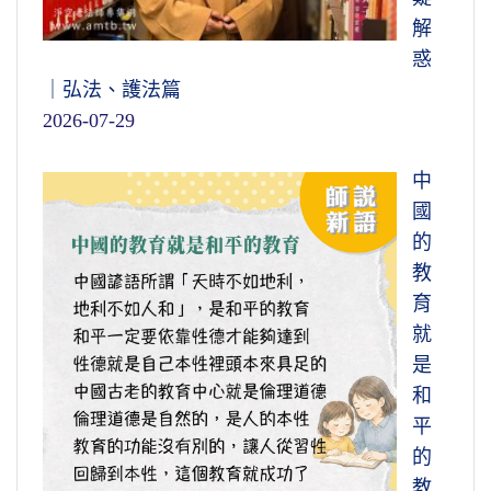
解
惑
｜弘法、護法篇
2026-07-29
中
國
的
教
育
就
是
和
平
的
教