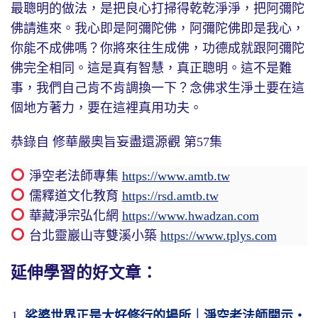
最聰明的做法，是把良心打掃得乾乾淨淨，把阿彌陀
佛請進來。我心即是阿彌陀佛，阿彌陀佛即是我心，
你能不成佛嗎？你將來往生成佛，功德成就跟阿彌陀
佛完全相同。這是真有智慧，真正聰明。這不是難
事，我們自己肯不肯調換一下？念佛求生淨土要在這
個地方著力，要在這裡真用功夫。
恭錄自 修華嚴奧旨妄盡還源觀 第57集
淨空老法師專集
https://www.amtb.tw
儒釋道文化教育
https://rsd.amtb.tw
華藏淨宗弘化網
https://www.hwadzan.com
台北靈巖山寺雙溪小築
https://www.tplys.com
延伸學習的好文章：
娑婆世界正是大好修行的場所｜淨空老法師開示・