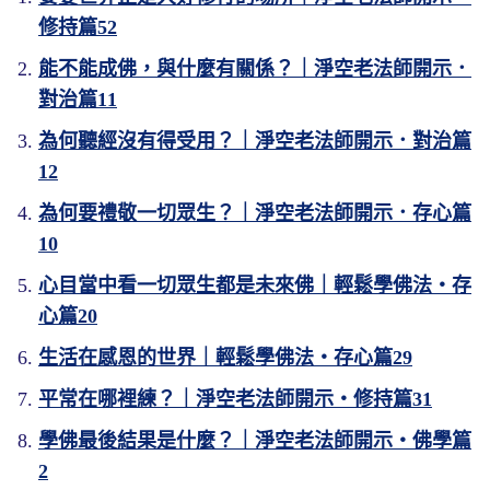
修持篇52
能不能成佛，與什麼有關係？｜淨空老法師開示．
對治篇11
為何聽經沒有得受用？｜淨空老法師開示．對治篇
12
為何要禮敬一切眾生？｜淨空老法師開示．存心篇
10
心目當中看一切眾生都是未來佛｜輕鬆學佛法・存
心篇20
生活在感恩的世界｜輕鬆學佛法・存心篇29
平常在哪裡練？｜淨空老法師開示・修持篇31
學佛最後結果是什麼？｜淨空老法師開示・佛學篇
2