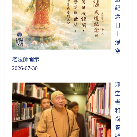
紀
念
日
｜
淨
空
老法師開示
2026-07-30
淨
空
老
和
尚
答
疑