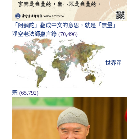
「阿彌陀」翻成中文的意思，就是「無量」｜
淨空老法師嘉言錄
(70,496)
世界淨
宗
(65,792)