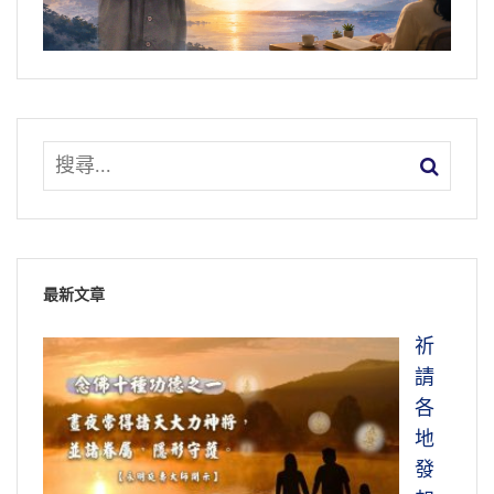
最新文章
祈
請
各
地
發