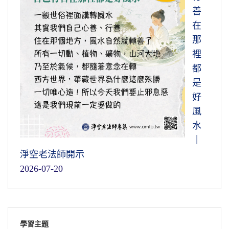
善
在
那
裡
都
是
好
風
水
｜
淨空老法師開示
2026-07-20
學習主題