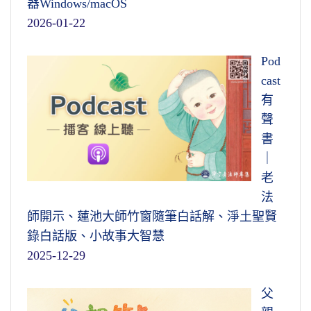
器Windows/macOS
2026-01-22
Pod
cast
有
聲
書
｜
老
法
師開示、蓮池大師竹窗隨筆白話解、淨土聖賢
錄白話版、小故事大智慧
2025-12-29
父