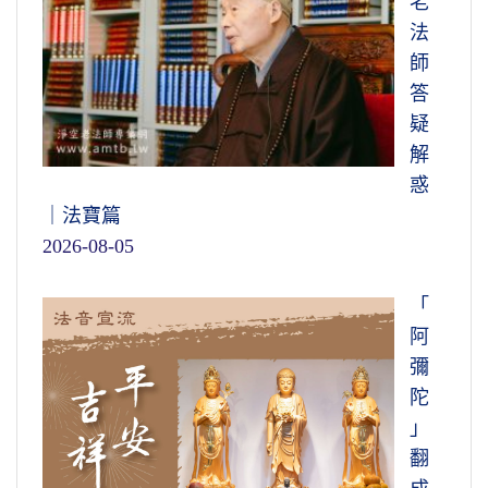
老
法
師
答
疑
解
惑
｜法寶篇
2026-08-05
「
阿
彌
陀
」
翻