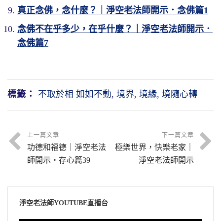
真正念佛，念什麼？｜淨空老法師開示．念佛篇1
念佛不在乎多少，在乎什麼？｜淨空老法師開示．
念佛篇7
標籤：
不取於相 如如不動
,
境界
,
境緣
,
境隨心轉
上一篇文章
下一篇文章
功德和福德｜淨空老法
極樂世界，快樂老家｜
師開示・存心篇39
淨空老法師開示
淨空老法師YOUTUBE直播台