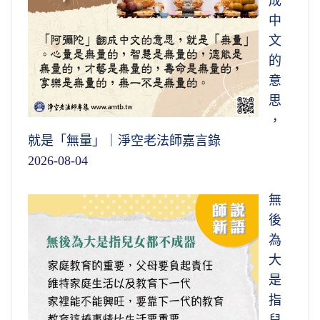
成
中
文
的
意
思
，
就是「無量」｜淨空老法師嘉言錄
2026-08-04
無
後
為
大
是
指