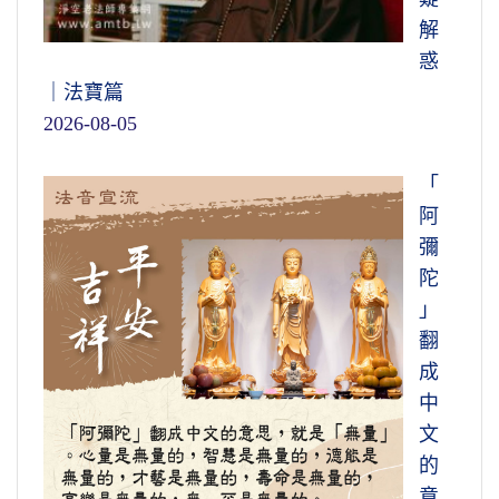
解
惑
｜法寶篇
2026-08-05
「
阿
彌
陀
」
翻
成
中
文
的
意