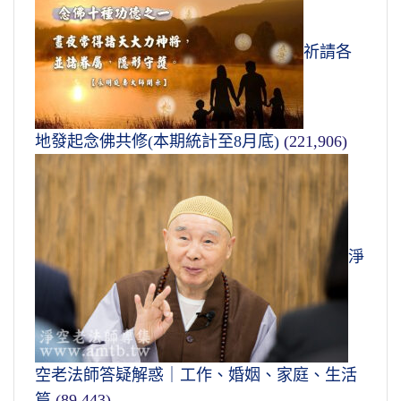
祈請各
地發起念佛共修(本期統計至8月底)
(221,906)
淨
空老法師答疑解惑｜工作、婚姻、家庭、生活
篇
(89,443)