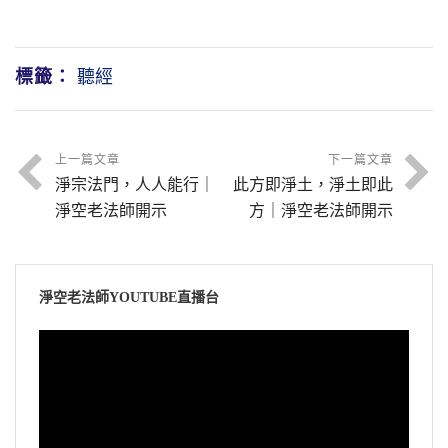
標籤：
聽經
上一篇文章
下一篇文章
淨宗法門，人人能行｜
此方即淨土，淨土即此
淨空老法師開示
方｜淨空老法師開示
淨空老法師YOUTUBE直播台
視
訊
播
放