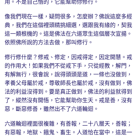
用。不是自己悟的，它能幫助你修行。
像我們現在一樣，疑問很多，怎麼辦？佛說這麼多經
典，我們在這個裡頭精挑細選，選跟我有緣的，契我
這一類根機的。這是佛法在六道眾生這個層次宣揚。
依照佛所說的方法去做，那叫修行。
修行修什麼？修戒、修定，因戒得定，因定開慧。戒
的作用大！如果我們不從戒下手，只從經教，解門，
有解無行，很會說，說得頭頭是道，一條也沒做到，
孝養父母屬於戒，尊敬師長也屬於戒，沒有做到，佛
法的利益沒得到。要是真正做到，佛法的利益就得到
了，縱然沒有開悟，它能幫助你生天。戒是善，沒有
惡，斷惡修善，雖然出不了六道輪迴。
六道輪迴裡面很複雜，有善報，二十八層天，善報；
有惡報，地獄、餓鬼、畜生。人道恰在當中，這是一