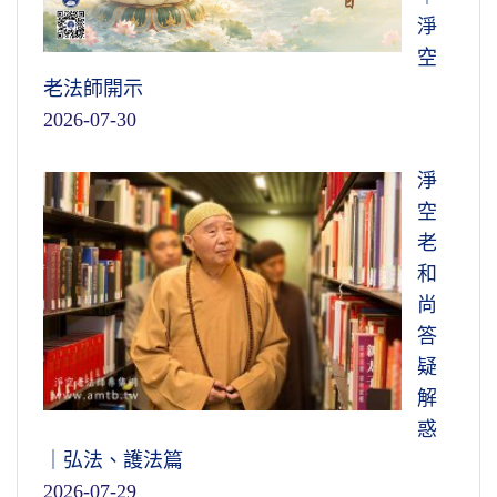
淨
空
老法師開示
2026-07-30
淨
空
老
和
尚
答
疑
解
惑
｜弘法、護法篇
2026-07-29