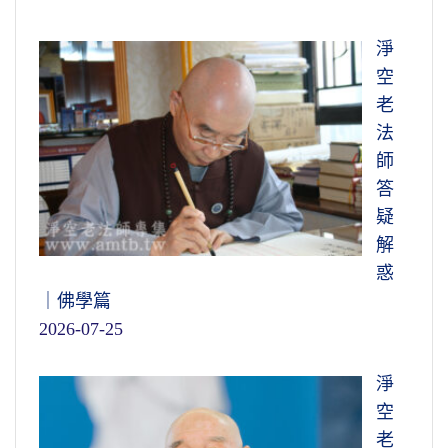
淨
空
老
法
師
答
疑
解
惑
｜佛學篇
2026-07-25
淨
空
老