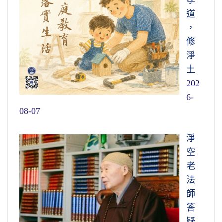
孝
道
，
修
淨
土
202
6-
08-07
淨
空
老
法
師
答
疑