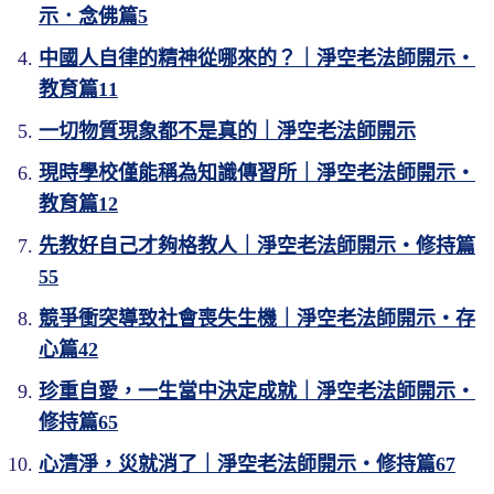
示．念佛篇5
中國人自律的精神從哪來的？｜淨空老法師開示・
教育篇11
一切物質現象都不是真的｜淨空老法師開示
現時學校僅能稱為知識傳習所｜淨空老法師開示・
教育篇12
先教好自己才夠格教人｜淨空老法師開示・修持篇
55
競爭衝突導致社會喪失生機｜淨空老法師開示・存
心篇42
珍重自愛，一生當中決定成就｜淨空老法師開示・
修持篇65
心清淨，災就消了｜淨空老法師開示・修持篇67