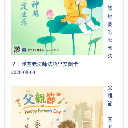
，
讀
經
要
怎
麼
念
法
？｜淨空老法師法語早安圖卡
2026-08-08
父
親
節
｜
圓