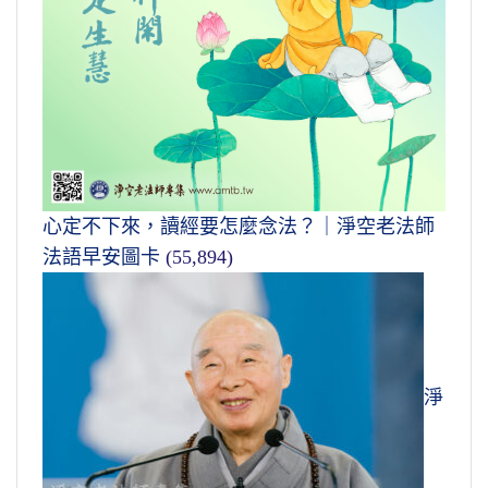
心定不下來，讀經要怎麼念法？｜淨空老法師
法語早安圖卡
(55,894)
淨