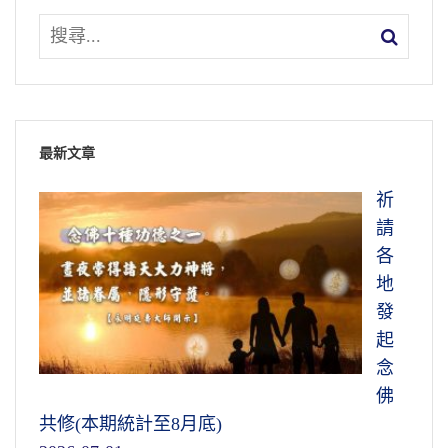
最新文章
祈
請
各
地
發
起
念
佛
共修(本期統計至8月底)