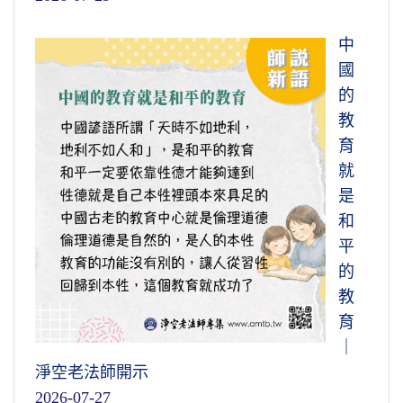
中
國
的
教
育
就
是
和
平
的
教
育
｜
淨空老法師開示
2026-07-27