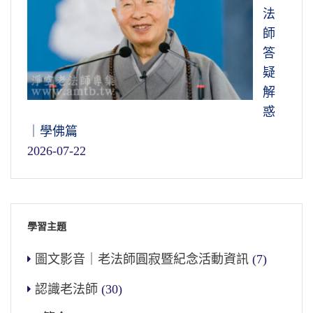
法
師
答
疑
解
惑
｜學佛篇
2026-07-22
學習主題
圖文影音｜老法師圓寂暨紀念活動資訊
(7)
認識老法師
(30)