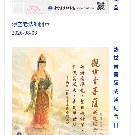
器
｜
淨空老法師開示
2026-08-03
觀
世
音
菩
薩
成
道
紀
念
日
｜