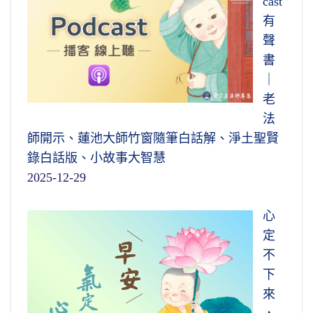
cast
有
聲
書
｜
老
法
師開示、蓮池大師竹窗隨筆白話解、淨土聖賢
錄白話版、小故事大智慧
2025-12-29
心
定
不
下
來