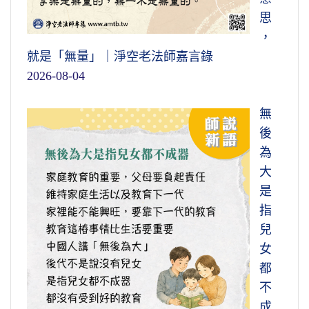
思
，
就是「無量」｜淨空老法師嘉言錄
2026-08-04
無
後
為
大
是
指
兒
女
都
不
成