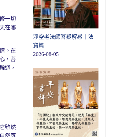
修一切
天在哪
淨空老法師答疑解惑｜法
寶篇
情。在
2026-08-05
心，菩
輪迴，
它雖然
自然感