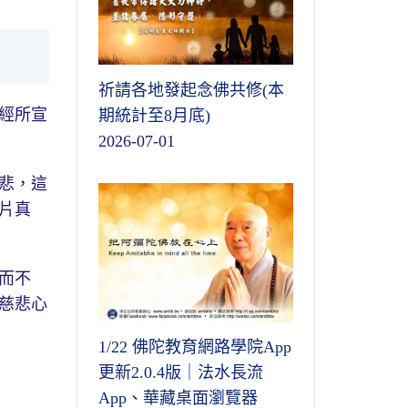
祈請各地發起念佛共修(本
經所宣
期統計至8月底)
2026-07-01
悲，這
片真
而不
慈悲心
1/22 佛陀教育網路學院App
更新2.0.4版｜法水長流
App、華藏桌面瀏覽器