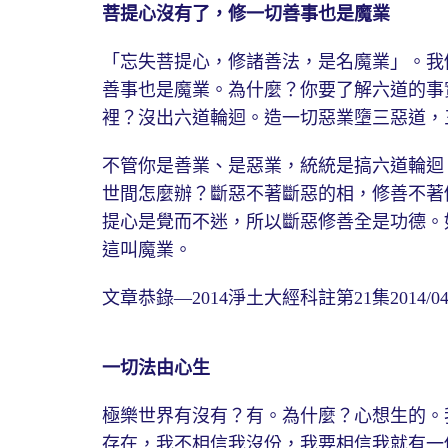
菩提心沒有了，修一切善事也是魔業
「忘失菩提心，修諸善法，是名魔業」。我
善事也是魔業。為什麼？你要了解六道的事
裡？沒出六道輪迴。造一切惡業墮三惡道，
不管你是善業、是惡業，統統是搞六道輪迴
世間怎麼辦？斷惡不著斷惡的相，修善不著
提心是覺而不迷，所以斷惡修善全是功德。
這叫魔業。
文章恭錄—2014淨土大經科註第21集2014/04/
一切法由心生
極樂世界有沒有？有。為什麼？心想生的。
存在，我不相信我沒份，我要相信我就有一