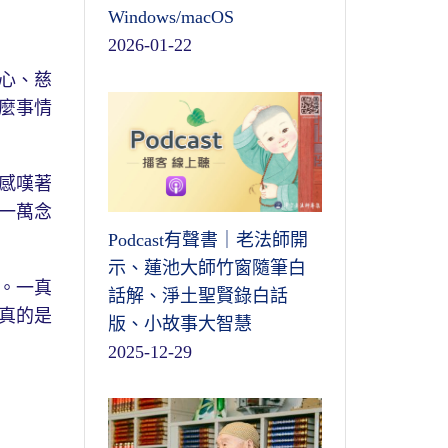
Windows/macOS
2026-01-22
心、慈
麼事情
感嘆著
一萬念
Podcast有聲書｜老法師開
示、蓮池大師竹窗隨筆白
。一真
話解、淨土聖賢錄白話
真的是
版、小故事大智慧
2025-12-29