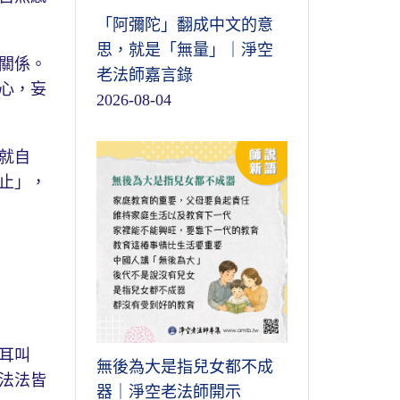
「阿彌陀」翻成中文的意
思，就是「無量」｜淨空
關係。
老法師嘉言錄
心，妄
2026-08-04
就自
止」，
耳叫
無後為大是指兒女都不成
法法皆
器｜淨空老法師開示