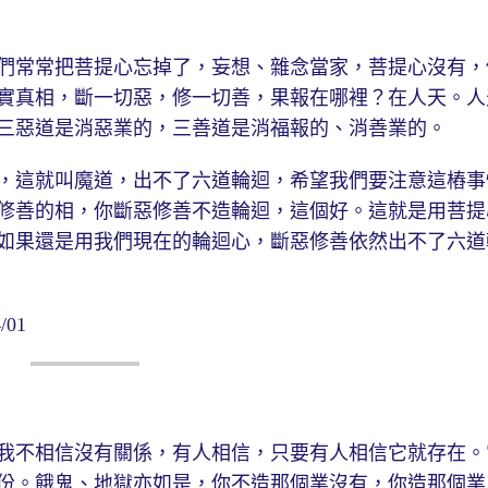
們常常把菩提心忘掉了，妄想、雜念當家，菩提心沒有，
實真相，斷一切惡，修一切善，果報在哪裡？在人天。人
三惡道是消惡業的，三善道是消福報的、消善業的。
，這就叫魔道，出不了六道輪迴，希望我們要注意這樁事
修善的相，你斷惡修善不造輪迴，這個好。這就是用菩提
如果還是用我們現在的輪迴心，斷惡修善依然出不了六道
01
我不相信沒有關係，有人相信，只要有人相信它就存在。
份。餓鬼、地獄亦如是，你不造那個業沒有，你造那個業