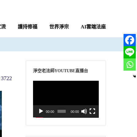
宣流
護持修福
世界淨宗
AI雲端法座
淨空老法師YOUTUBE直播台
3722
視
訊
播
放
00:00
00:00
器