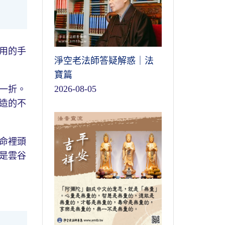
用的手
淨空老法師答疑解惑｜法
寶篇
2026-08-05
一折。
造的不
命裡頭
是雲谷