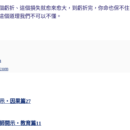
個虧折、這個損失就愈來愈大，到虧折完，你命也保不住
這個道理我們不可以不懂。
m
.com
示・因果篇27
師開示・教育篇11