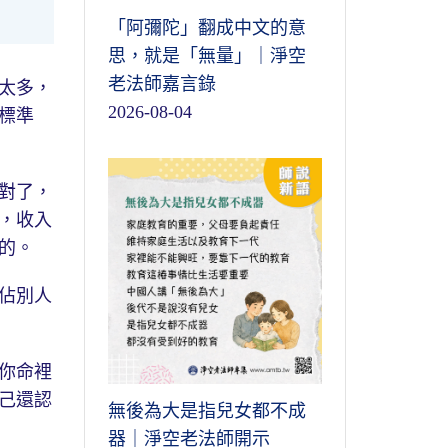
「阿彌陀」翻成中文的意
思，就是「無量」｜淨空
老法師嘉言錄
太多，
2026-08-04
標準
對了，
，收入
的。
佔別人
你命裡
己還認
無後為大是指兒女都不成
器｜淨空老法師開示