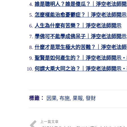
誰是聰明人？誰是傻瓜？｜淨空老法師開
怎麼樣能治愈憂鬱症？｜淨空老法師開示
人生為什麼有苦樂？｜淨空老法師開示
學佛可不能學成佛呆子｜淨空老法師開示
什麼才是眾生極大的苦難？｜淨空老法師
聖賢是如何產生的？｜淨空老法師開示・
何謂大乘大同之治？｜淨空老法師開示・
標籤：
因果
,
布施
,
果報
,
發財
上一篇文章