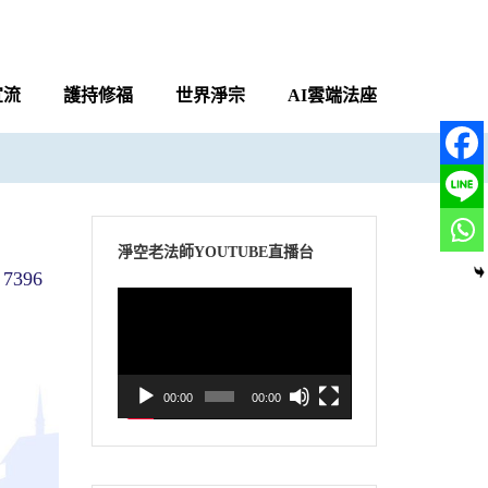
宣流
護持修福
世界淨宗
AI雲端法座
淨空老法師YOUTUBE直播台
7396
視
訊
播
放
00:00
00:00
器