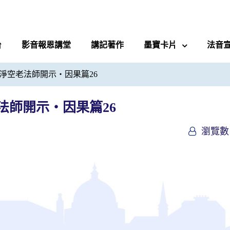
台
影音報恩講堂
講記著作
墨寶卡片
法音
淨空老法師開示・因果篇26
法師開示・因果篇26
瀏覽數 