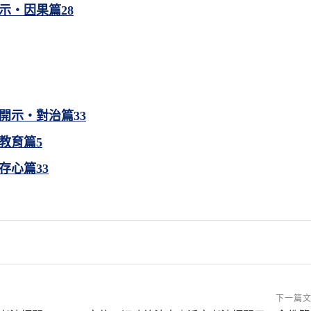
示・因果篇28
開示・對治篇33
教育篇5
存心篇33
下一篇