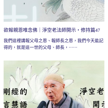
欲報親恩唯念佛｜淨空老法師開示・修持篇47
我們這裡講報父母之恩、報師長之恩，我們今天能記
得的，就是這一世的父母、師長，⋯⋯