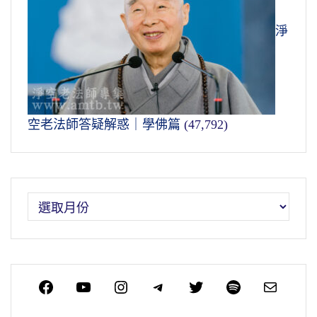
淨
空老法師答疑解惑｜學佛篇
(47,792)