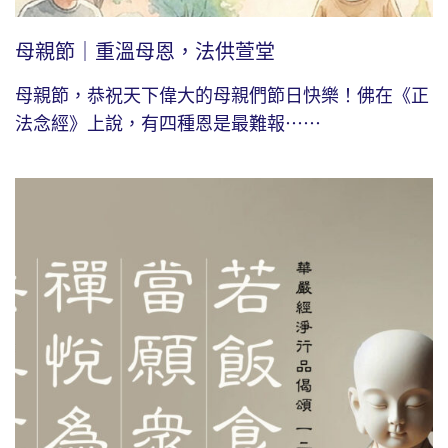
母親節｜重溫母恩，法供萱堂
母親節，恭祝天下偉大的母親們節日快樂！佛在《正
法念經》上說，有四種恩是最難報⋯⋯