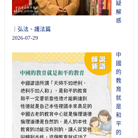
疑
解
惑
｜弘法、護法篇
2026-07-29
中
國
的
教
育
就
是
和
平
的