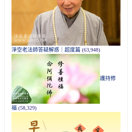
淨空老法師答疑解惑｜超度篇
(63,948)
護持修
福
(58,329)