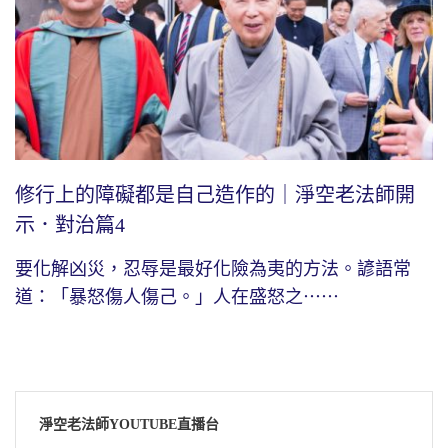
修行上的障礙都是自己造作的｜淨空老法師開
示．對治篇4
要化解凶災，忍辱是最好化險為夷的方法。諺語常
道：「暴怒傷人傷己。」人在盛怒之⋯⋯
淨空老法師YOUTUBE直播台