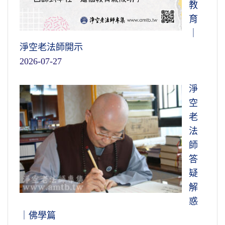
教
育
｜
淨空老法師開示
2026-07-27
淨
空
老
法
師
答
疑
解
惑
｜佛學篇