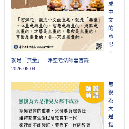
成
中
文
的
意
思
，
就是「無量」｜淨空老法師嘉言錄
2026-08-04
無
後
為
大
是
指