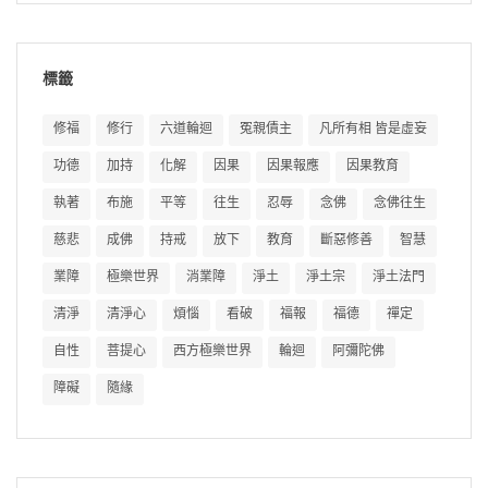
標籤
修福
修行
六道輪迴
冤親債主
凡所有相 皆是虛妄
功德
加持
化解
因果
因果報應
因果教育
執著
布施
平等
往生
忍辱
念佛
念佛往生
慈悲
成佛
持戒
放下
教育
斷惡修善
智慧
業障
極樂世界
消業障
淨土
淨土宗
淨土法門
清淨
清淨心
煩惱
看破
福報
福德
禪定
自性
菩提心
西方極樂世界
輪迴
阿彌陀佛
障礙
隨緣