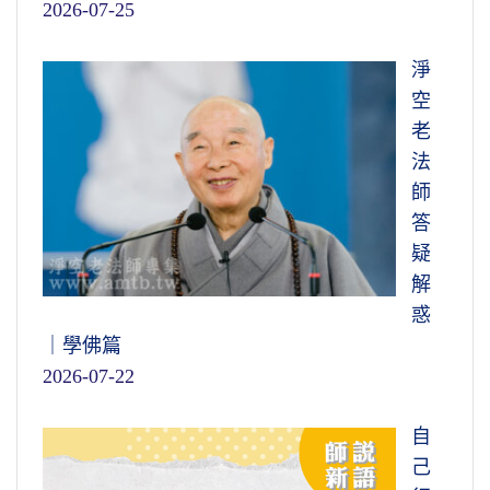
2026-07-25
淨
空
老
法
師
答
疑
解
惑
｜學佛篇
2026-07-22
自
己