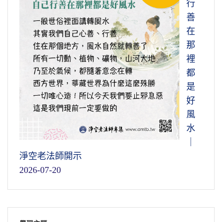
行
善
在
那
裡
都
是
好
風
水
｜
淨空老法師開示
2026-07-20