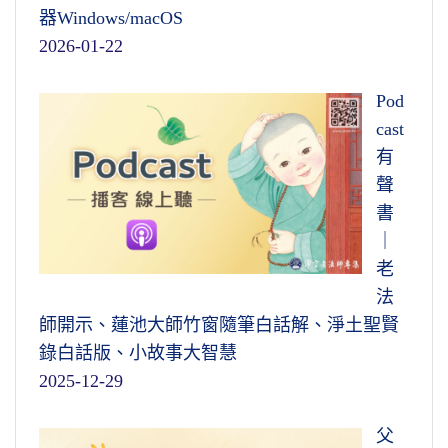
器Windows/macOS
2026-01-22
Pod
cast
有
聲
書
｜
老
法
師開示、蓮池大師竹窗隨筆白話解、淨土聖賢
錄白話版、小故事大智慧
2025-12-29
父