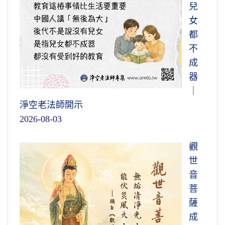
兒
女
都
不
成
器
｜
淨空老法師開示
2026-08-03
觀
世
音
菩
薩
成