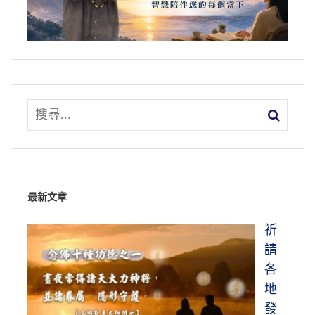
最新文章
祈
請
各
地
發