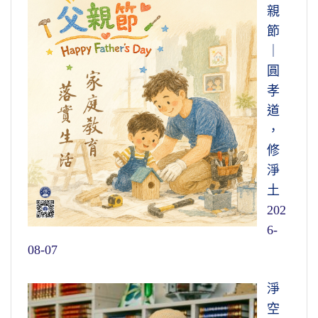
親
節
｜
圓
孝
道
，
修
淨
土
202
6-
08-07
淨
空