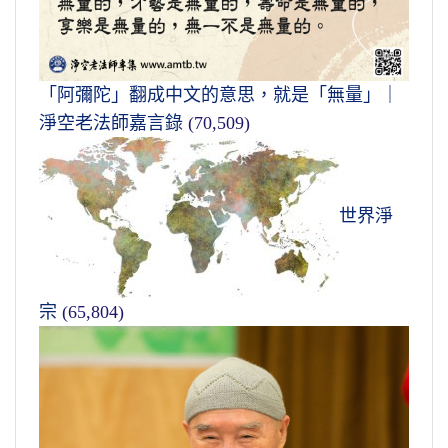
「阿彌陀」翻成中文的意思，就是「無量」｜
淨空老法師嘉言錄
(70,509)
世界淨
宗
(65,804)