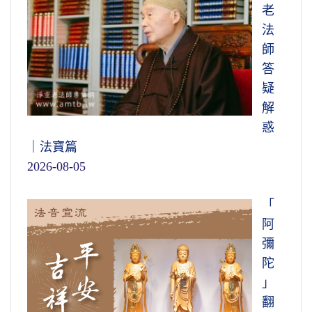
老
法
師
答
疑
解
惑
｜法寶篇
2026-08-05
「
阿
彌
陀
」
翻