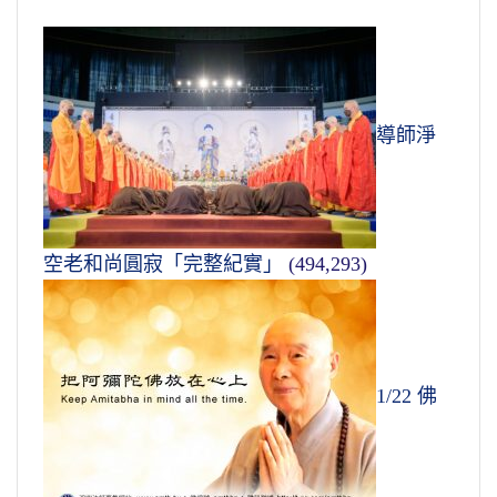
導師淨
空老和尚圓寂「完整紀實」
(494,293)
1/22 佛