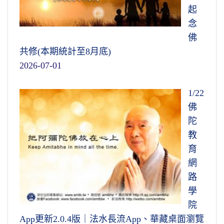
起
念
佛
共修(本期統計至8月底)
2026-07-01
1/22
佛
陀
教
育
網
路
學
院
App更新2.0.4版｜法水長流App、華藏桌面瀏覽