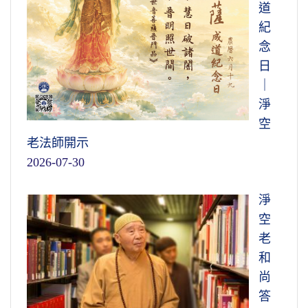
道
紀
念
日
｜
淨
空
老法師開示
2026-07-30
淨
空
老
和
尚
答