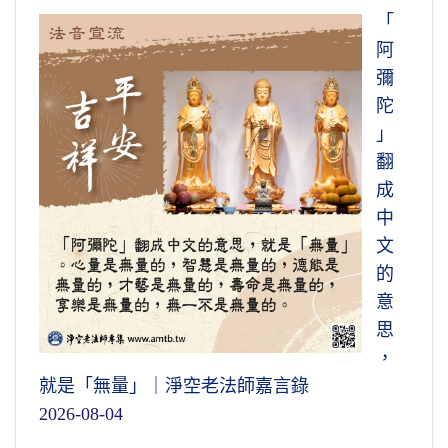
「
阿
彌
陀
」
翻
成
中
文
的
意
思
，
就是「無量」｜淨空老法師嘉言錄
2026-08-04