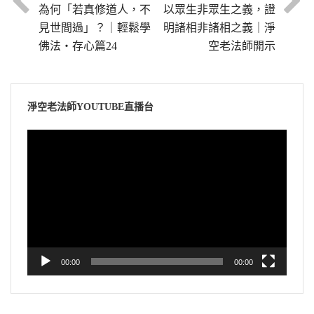
為何「若真修道人，不
以眾生非眾生之義，證
見世間過」？｜輕鬆學
明諸相非諸相之義｜淨
佛法・存心篇24
空老法師開示
淨空老法師YOUTUBE直播台
視
訊
播
放
器
00:00
00:00