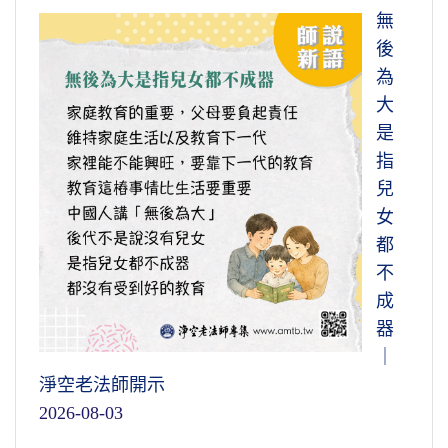
無
後
為
大
是
指
兒
女
都
不
成
器
｜
淨空老法師開示
2026-08-03