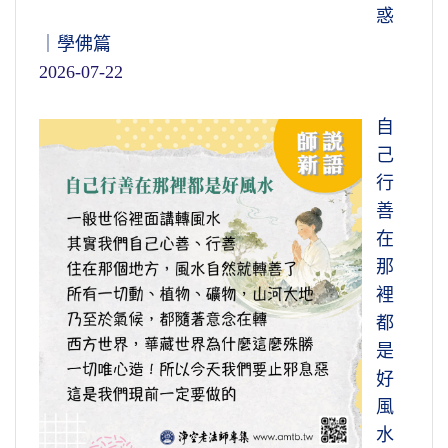
惑
｜學佛篇
2026-07-22
自
己
行
善
在
那
裡
都
是
好
風
水