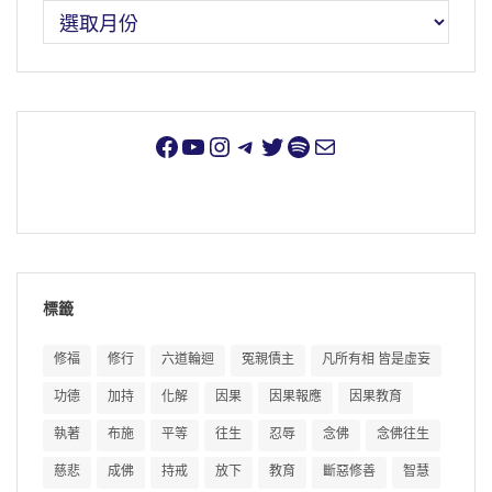
標籤
修福
修行
六道輪迴
冤親債主
凡所有相 皆是虛妄
功德
加持
化解
因果
因果報應
因果教育
執著
布施
平等
往生
忍辱
念佛
念佛往生
慈悲
成佛
持戒
放下
教育
斷惡修善
智慧