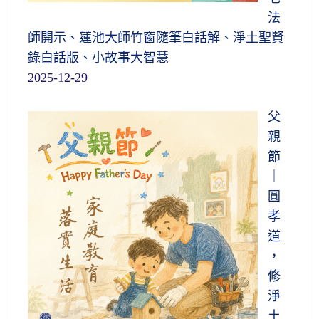
法
師開示、蓮池大師竹窗隨筆白話解、淨土聖賢
錄白話版、小故事大智慧
2025-12-29
父
親
節
｜
圓
孝
道
，
修
淨
土