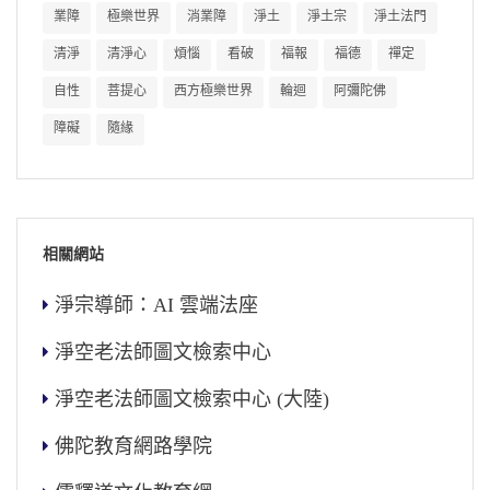
業障
極樂世界
消業障
淨土
淨土宗
淨土法門
清淨
清淨心
煩惱
看破
福報
福德
禪定
自性
菩提心
西方極樂世界
輪迴
阿彌陀佛
障礙
隨緣
相關網站
淨宗導師：AI 雲端法座
淨空老法師圖文檢索中心
淨空老法師圖文檢索中心 (大陸)
佛陀教育網路學院