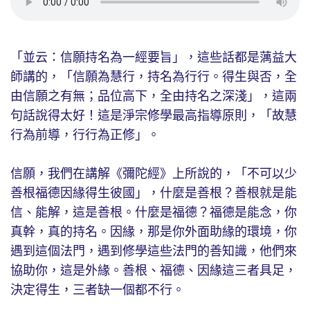
「並云：信願持名為一經要旨」，這些話都是蕅益大
師講的，「信願為慧行，持名為行行。得生與否，全
由信願之有無；品位高下，全由持名之深淺」，這兩
句話說得太好！這是淨宗修學最高指導原則，「故慧
行為前導，行行為正修」。
信願，我們在講解《彌陀經》上所說的，「不可以少
善根福德因緣得生彼國」，什麼是善根？善根就是能
信、能解，這是善根。什麼是福德？福德是能念，你
真幹，真的持名。因緣，那是你外面助緣的環境，你
遇到這個法門，遇到修學這些法門的善知識，他們來
協助你，這是外緣。善根、福德、因緣這三者具足，
決定得生，三者缺一個都不行。