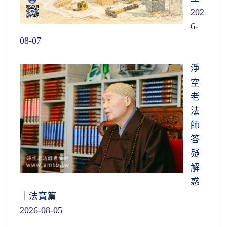
202
6-
08-07
淨
空
老
法
師
答
疑
解
惑
｜法寶篇
2026-08-05