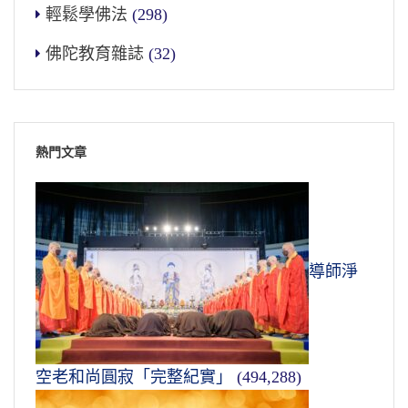
輕鬆學佛法
(298)
佛陀教育雜誌
(32)
熱門文章
導師淨
空老和尚圓寂「完整紀實」
(494,288)