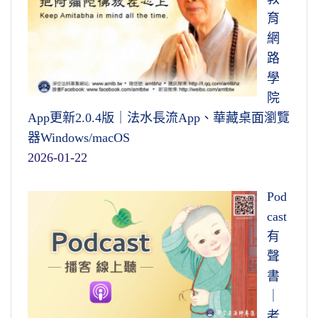
育
網
路
學
院
App更新2.0.4版｜法水長流App、華藏桌面瀏覽
器Windows/macOS
2026-01-22
Pod
cast
有
聲
書
｜
老