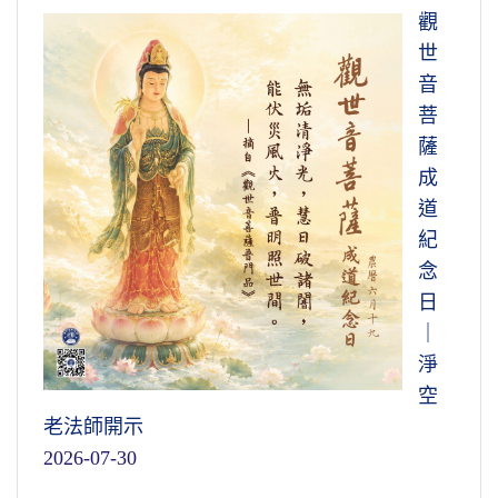
觀
世
音
菩
薩
成
道
紀
念
日
｜
淨
空
老法師開示
2026-07-30