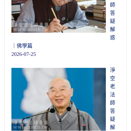
師
答
疑
解
惑
｜佛學篇
2026-07-25
淨
空
老
法
師
答
疑
解