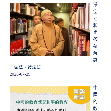
淨
空
老
和
尚
答
疑
解
惑
｜弘法、護法篇
2026-07-29
中
國
的
教