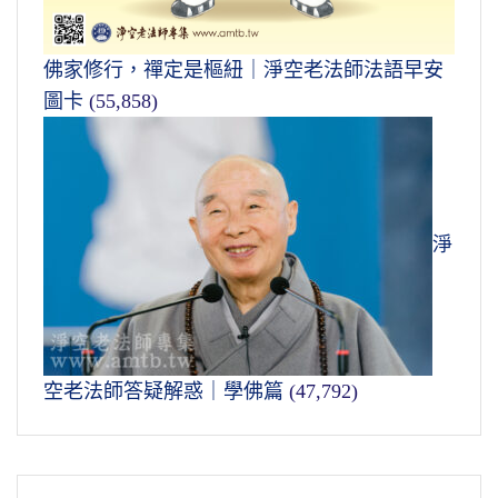
佛家修行，禪定是樞紐｜淨空老法師法語早安
圖卡
(55,858)
淨
空老法師答疑解惑｜學佛篇
(47,792)