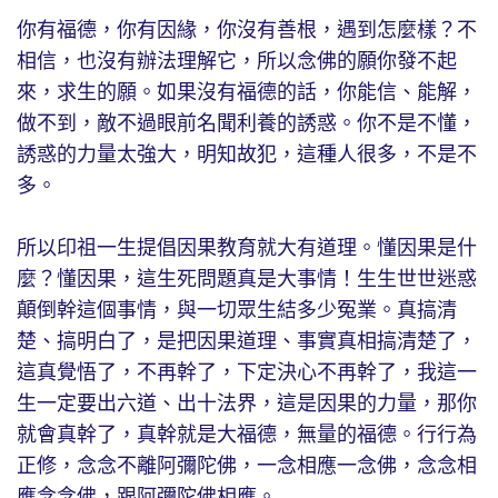
你有福德，你有因緣，你沒有善根，遇到怎麼樣？不
相信，也沒有辦法理解它，所以念佛的願你發不起
來，求生的願。如果沒有福德的話，你能信、能解，
做不到，敵不過眼前名聞利養的誘惑。你不是不懂，
誘惑的力量太強大，明知故犯，這種人很多，不是不
多。
所以印祖一生提倡因果教育就大有道理。懂因果是什
麼？懂因果，這生死問題真是大事情！生生世世迷惑
顛倒幹這個事情，與一切眾生結多少冤業。真搞清
楚、搞明白了，是把因果道理、事實真相搞清楚了，
這真覺悟了，不再幹了，下定決心不再幹了，我這一
生一定要出六道、出十法界，這是因果的力量，那你
就會真幹了，真幹就是大福德，無量的福德。行行為
正修，念念不離阿彌陀佛，一念相應一念佛，念念相
應念念佛，跟阿彌陀佛相應。