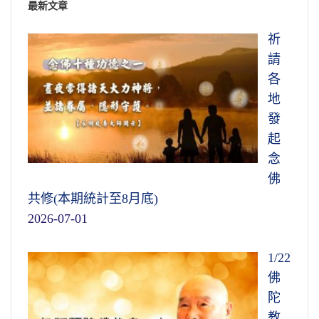
最新文章
祈
請
各
地
發
起
念
佛
共修(本期統計至8月底)
2026-07-01
1/22
佛
陀
教