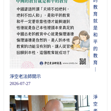
的
教
育
就
是
和
平
的
教
育
｜
淨空老法師開示
2026-07-27
淨
空