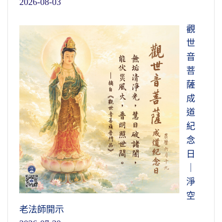
2026-08-03
觀
世
音
菩
薩
成
道
紀
念
日
｜
淨
空
老法師開示