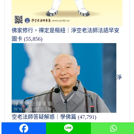
佛家修行，禪定是樞紐｜淨空老法師法語早安
圖卡
(55,856)
淨
空老法師答疑解惑｜學佛篇
(47,791)