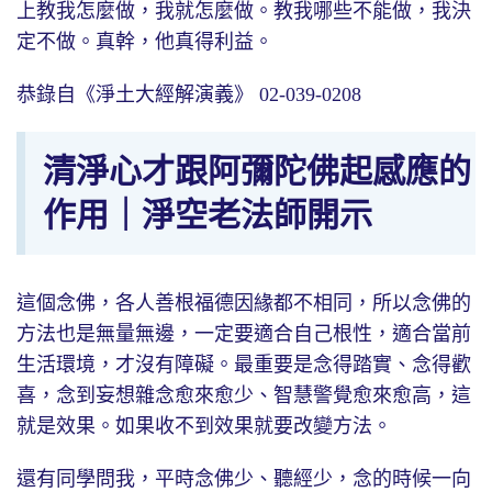
上教我怎麼做，我就怎麼做。教我哪些不能做，我決
定不做。真幹，他真得利益。
恭錄自《淨土大經解演義》 02-039-0208
清淨心才跟阿彌陀佛起感應的
作用｜淨空老法師開示
這個念佛，各人善根福德因緣都不相同，所以念佛的
方法也是無量無邊，一定要適合自己根性，適合當前
生活環境，才沒有障礙。最重要是念得踏實、念得歡
喜，念到妄想雜念愈來愈少、智慧警覺愈來愈高，這
就是效果。如果收不到效果就要改變方法。
還有同學問我，平時念佛少、聽經少，念的時候一向