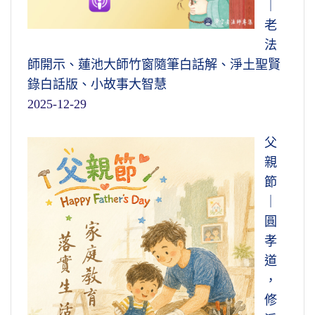
｜
老
法
師開示、蓮池大師竹窗隨筆白話解、淨土聖賢
錄白話版、小故事大智慧
2025-12-29
父
親
節
｜
圓
孝
道
，
修