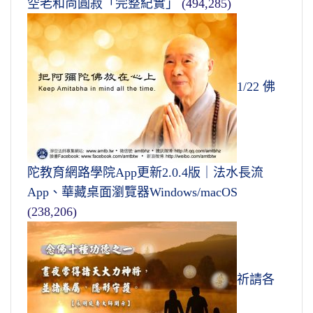
空老和尚圓寂「完整紀實」
(494,285)
1/22 佛
陀教育網路學院App更新2.0.4版｜法水長流
App、華藏桌面瀏覽器Windows/macOS
(238,206)
祈請各