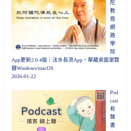
陀
教
育
網
路
學
院
App更新2.0.4版｜法水長流App、華藏桌面瀏覽
器Windows/macOS
2026-01-22
Pod
cast
有
聲
書