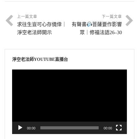
上一篇文章
下一篇文章
求往生豈可心存僥倖｜
有聲書
菩薩要作影響
淨空老法師開示
眾｜修福法語26‒30
淨空老法師YOUTUBE直播台
視
訊
播
放
器
00:00
00:00