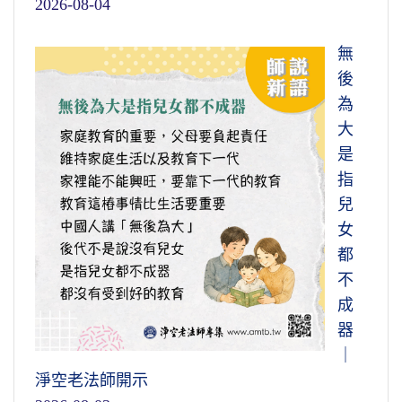
2026-08-04
無
後
為
大
是
指
兒
女
都
不
成
器
｜
淨空老法師開示