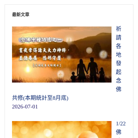
最新文章
祈
請
各
地
發
起
念
佛
共修(本期統計至8月底)
2026-07-01
1/22
佛