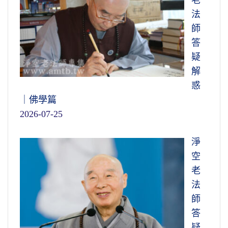
老
法
師
答
疑
解
惑
｜佛學篇
2026-07-25
淨
空
老
法
師
答
疑