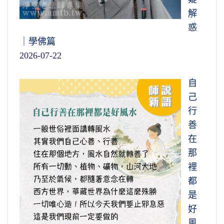
解
惑
｜學佛篇
2026-07-22
自
己
行
善
在
那
裡
都
是
好
風