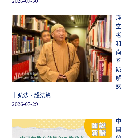
2026-07-30
淨
空
老
和
尚
答
疑
解
惑
｜弘法、護法篇
2026-07-29
中
國