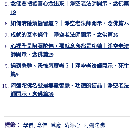
念佛要把歡喜心念出來｜淨空老法師開示．念佛篇
19
如何清除煩惱習氣？｜淨空老法師開示．念佛篇25
成就的基本條件｜淨空老法師開示．念佛篇26
心裡全是阿彌陀佛，那就念念都是功德｜淨空老法
師開示．念佛篇29
遇到急難、恐怖怎麼辦？｜淨空老法師開示．死生
篇9
阿彌陀佛名號是無量智慧、功德的結晶｜淨空老法
師開示・念佛篇39
標籤：
學佛
,
念佛
,
感應
,
清淨心
,
阿彌陀佛