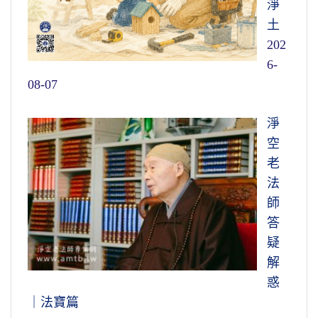
淨
土
202
6-
08-07
淨
空
老
法
師
答
疑
解
惑
｜法寶篇