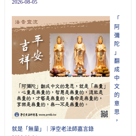
2026-08-05
「
阿
彌
陀
」
翻
成
中
文
的
意
思
，
就是「無量」｜淨空老法師嘉言錄