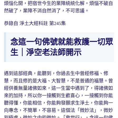
煩惱化開，把宿世今生的業障統統化解。煩惱不破自
然破了，業障不消自然消了，不可思議。
恭錄自 淨土大經科註 第245集
念這一句佛號就能救護一切眾
生｜淨空老法師開示
遇到這部經典，能聽到，你過去生中曾經修福、修
慧，而且修的是大福、大智慧，不是普通的福慧。曾
經供養無量諸佛如來，這一生當中遇到了，得諸佛如
來的加持，所以你一接觸到生歡喜心，一接觸到你能
聽得懂，你能相信，你能夠發願求生淨土，你能夠一
向專念，不簡單，不容易。這個法「微妙法」，微妙
到極處，微妙之中的微妙。「救世行」，念這一句佛