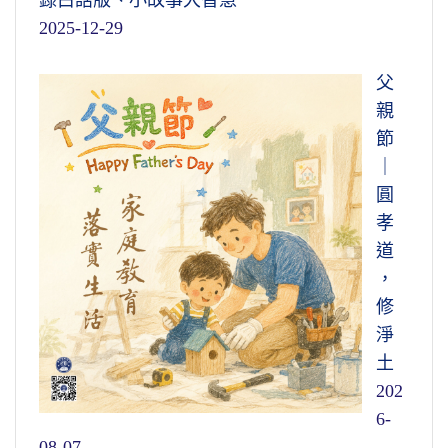
2025-12-29
父
親
節
｜
圓
孝
道
，
修
淨
土
202
6-
08-07