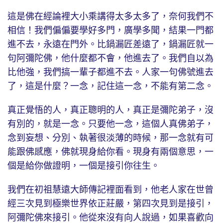
這是佛在經論裡大小乘講得太多太多了，奈何我們不
相信！我們偏偏要學好多門，廣學多聞，結果一門都
進不去，永遠在門外。比鍋漏匠差遠了，鍋漏匠就一
句阿彌陀佛，他什麼都不會，他進去了。我們自以為
比他強，我們搞一輩子都進不去。人家一句佛號進去
了，這是什麼？一念，記住這一念，不能有第二念。
真正覺悟的人，真正聰明的人，真正是彌陀弟子，沒
有別的，就是一念。只要他一念，這個人真佛弟子，
念到妄想、分別、執著很淡薄的時候，那一念就有可
能跟佛感應，佛就現身給你看。現身有兩個意思，一
個是給你做證明，一個是接引你往生。
我們在初祖慧遠大師傳記裡面看到，他老人家在世曾
經三次見到極樂世界依正莊嚴，第四次見到是接引，
阿彌陀佛來接引。他從來沒有向人說過，如果喜歡向