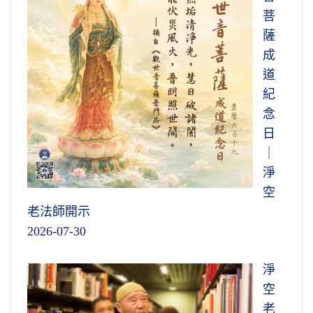
菩
薩
成
道
紀
念
日
｜
淨
空
老法師開示
2026-07-30
淨
空
老