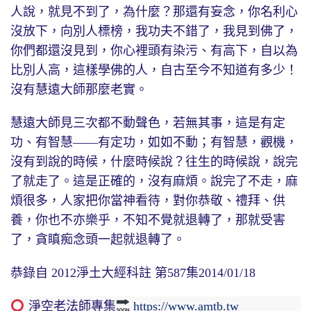
人說，就見不到了，為什麼？那還有妄念，你名利心
沒放下，向別人標榜，我功夫不錯了，我見到佛了，
你們都還沒見到，你心裡頭有染污、有高下，自以為
比別人高，這樣學佛的人，自古至今不知道有多少！
沒有慧遠大師那麼老實。
慧遠大師見三次都不動聲色，若無其事，這是有定
功、有智慧——有定功，如如不動；有智慧，觀機，
沒有到說的時候，什麼時候說？往生的時候說，說完
了就走了。這是正確的，沒有麻煩。說完了不走，麻
煩很多，人家把你當神看待，對你恭敬、禮拜、供
養，你也不亦樂乎，不知不覺就退轉了，那就受害
了，貪瞋痴念頭一起就退轉了。
恭錄自 2012淨土大經科註 第587集2014/01/18
淨空老法師專集
https://www.amtb.tw