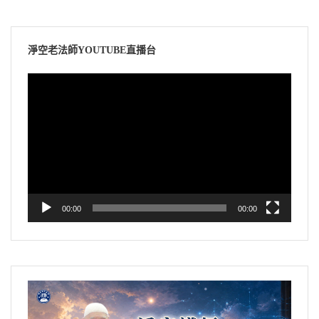
淨空老法師YOUTUBE直播台
視
訊
播
放
器
00:00
00:00