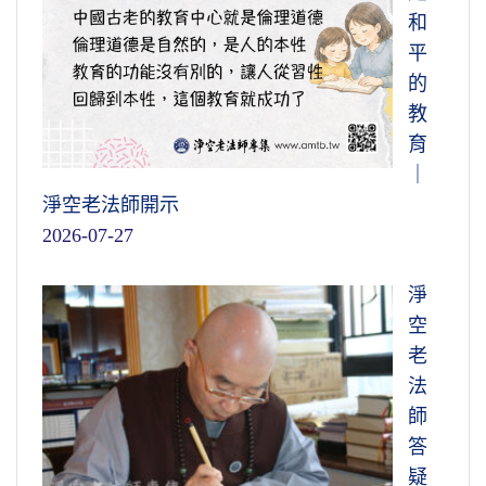
和
平
的
教
育
｜
淨空老法師開示
2026-07-27
淨
空
老
法
師
答
疑