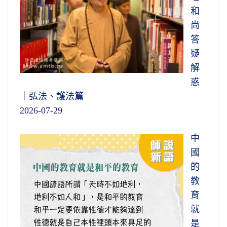
和
尚
答
疑
解
惑
｜弘法、護法篇
2026-07-29
中
國
的
教
育
就
是