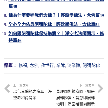
篇48
佛為什麼要勸我們念佛？｜輕鬆學佛法・念佛篇49
全心全力依靠阿彌陀佛｜輕鬆學佛法．念佛篇52
如何跟阿彌陀佛保持聯繫？｜淨空老法師開示・修
持篇46
標籤：
修福
,
念佛
,
救世行
,
業障
,
消業障
,
阿彌陀佛
上一篇文章
下一篇文章
以化其偏執之病耳｜淨
見理圓則觀愈圓，如是
空老和尚開示
展轉修習，智慧即展轉
增明｜淨空老和尚開示