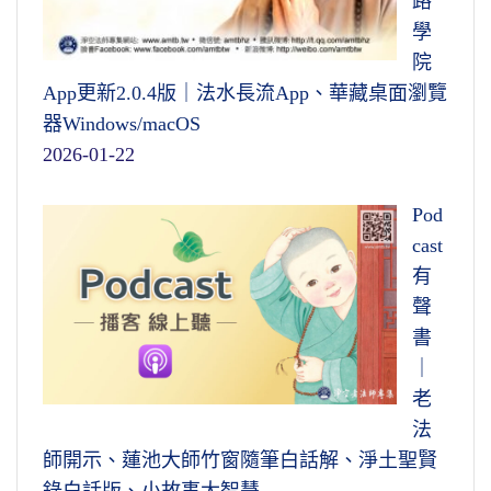
路
學
院
App更新2.0.4版｜法水長流App、華藏桌面瀏覽
器Windows/macOS
2026-01-22
Pod
cast
有
聲
書
｜
老
法
師開示、蓮池大師竹窗隨筆白話解、淨土聖賢
錄白話版、小故事大智慧