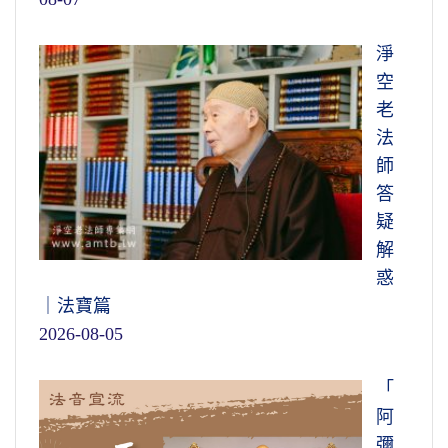
淨
空
老
法
師
答
疑
解
惑
｜法寶篇
2026-08-05
「
阿
彌