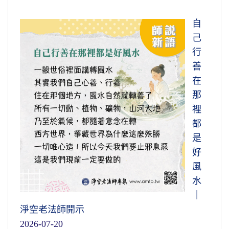
自
己
行
善
在
那
裡
都
是
好
風
水
｜
淨空老法師開示
2026-07-20