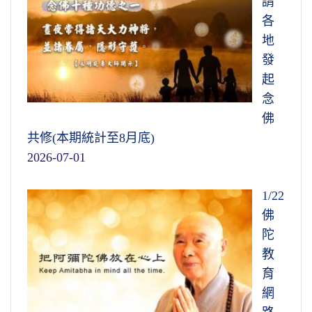
請
各
地
發
起
念
佛
共修(本期統計至8月底)
2026-07-01
1/22
佛
陀
教
育
網