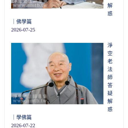
解
惑
｜佛學篇
2026-07-25
淨
空
老
法
師
答
疑
解
惑
｜學佛篇
2026-07-22