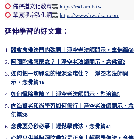
儒釋道文化教育
https://rsd.amtb.tw
華藏淨宗弘化網
https://www.hwadzan.com
延伸學習的好文章：
體會念佛法門的殊勝｜淨空老法師開示・念佛篇60
阿彌陀佛怎麼念？｜淨空老法師開示．念佛篇2
如何把一切罪惡的根源全堵住？｜淨空老法師開
示．念佛篇16
如何懺除業障？｜淨空老法師開示．對治篇5
向海賢老和尚學習如何修行｜淨空老法師開示．念
佛篇38
念佛要分秒必爭｜輕鬆學佛法・念佛篇41
心裡只供養阿彌陀佛就是正念｜輕鬆學佛法・念佛