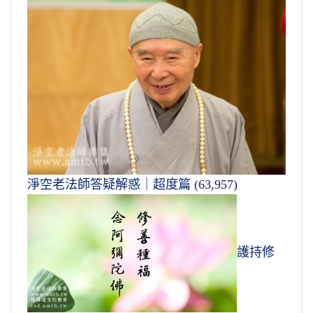
淨空老法師答疑解惑｜超度篇
(63,957)
護持修