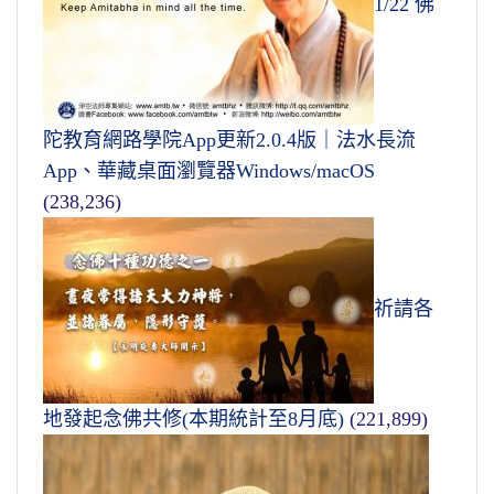
1/22 佛
陀教育網路學院App更新2.0.4版｜法水長流
App、華藏桌面瀏覽器Windows/macOS
(238,236)
祈請各
地發起念佛共修(本期統計至8月底)
(221,899)