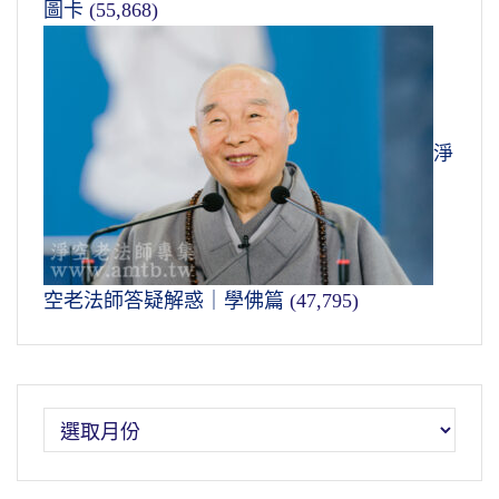
圖卡
(55,868)
淨
空老法師答疑解惑｜學佛篇
(47,795)