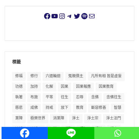
標籤
修福
修行
六道輪迴
冤親債主
凡所有相 皆是虛妄
功德
加持
化解
因果
因果報應
因果教育
執著
布施
平等
往生
忍辱
念佛
念佛往生
慈悲
成佛
持戒
放下
教育
斷惡修善
智慧
業障
極樂世界
消業障
淨土
淨土宗
淨土法門
清淨
清淨心
煩惱
看破
福報
福德
禪定