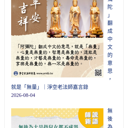
陀
」
翻
成
中
文
的
意
思
，
就是「無量」｜淨空老法師嘉言錄
2026-08-04
無
後
為