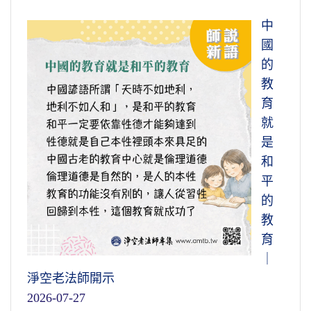
中
國
的
教
育
就
是
和
平
的
教
育
｜
淨空老法師開示
2026-07-27