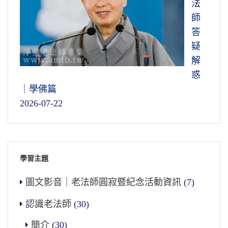
法
師
答
疑
解
惑
｜學佛篇
2026-07-22
學習主題
圖文影音｜老法師圓寂暨紀念活動資訊
(7)
認識老法師
(30)
簡介
(30)