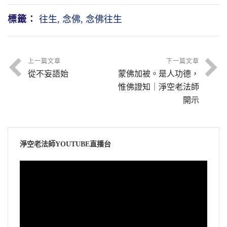
標籤：
往生
,
念佛
,
念佛往生
上一篇文章
下一篇文章
從不妄語始
蒙佛加被。是人功德，
惟佛證知｜淨空老法師
開示
淨空老法師YOUTUBE直播台
視
訊
播
放
器