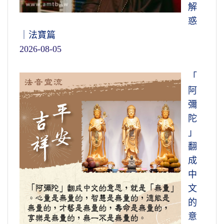
解
惑
｜法寶篇
2026-08-05
「
阿
彌
陀
」
翻
成
中
文
的
意