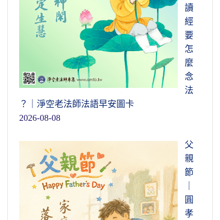
讀
經
要
怎
麼
念
法
？｜淨空老法師法語早安圖卡
2026-08-08
父
親
節
｜
圓
孝