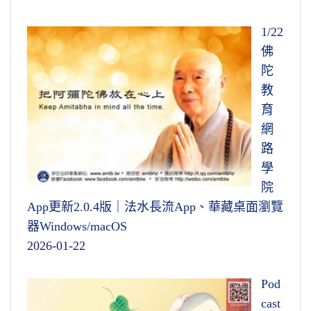
1/22
佛
陀
教
育
網
路
學
院
App更新2.0.4版｜法水長流App、華藏桌面瀏覽
器Windows/macOS
2026-01-22
Pod
cast