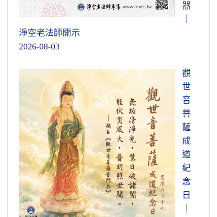
器
｜
淨空老法師開示
2026-08-03
觀
世
音
菩
薩
成
道
紀
念
日
｜