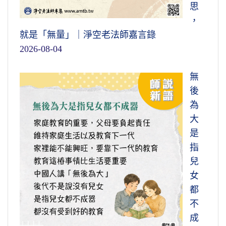
思
，
就是「無量」｜淨空老法師嘉言錄
2026-08-04
無
後
為
大
是
指
兒
女
都
不
成