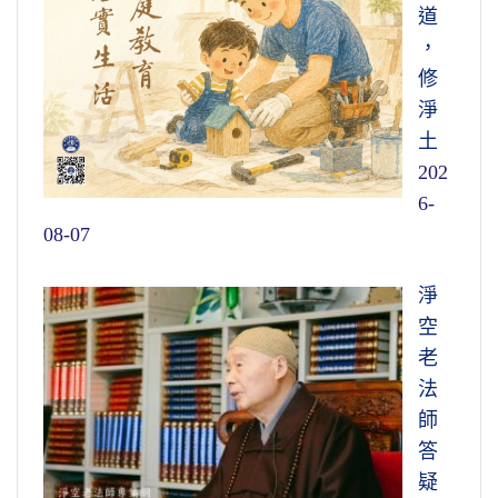
道
，
修
淨
土
202
6-
08-07
淨
空
老
法
師
答
疑