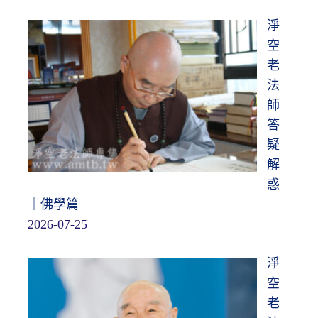
淨
空
老
法
師
答
疑
解
惑
｜佛學篇
2026-07-25
淨
空
老