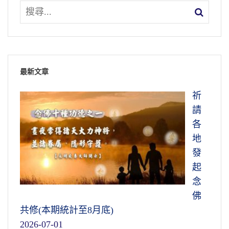
最新文章
祈
請
各
地
發
起
念
佛
共修(本期統計至8月底)
2026-07-01