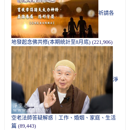
祈請各
地發起念佛共修(本期統計至8月底)
(221,906)
淨
空老法師答疑解惑｜工作、婚姻、家庭、生活
篇
(89,443)