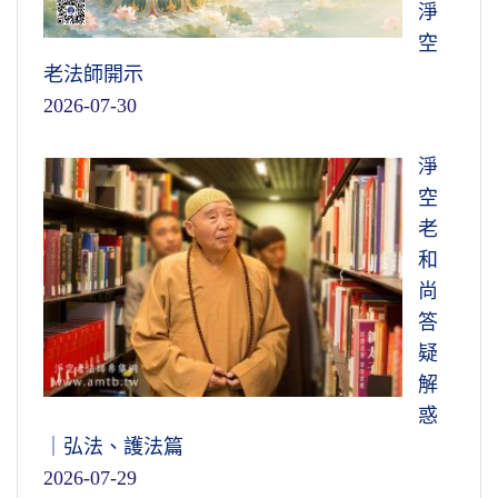
淨
空
老法師開示
2026-07-30
淨
空
老
和
尚
答
疑
解
惑
｜弘法、護法篇
2026-07-29