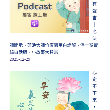
有
聲
書
｜
老
法
師開示、蓮池大師竹窗隨筆白話解、淨土聖賢
錄白話版、小故事大智慧
2025-12-29
心
定
不
下
來
，