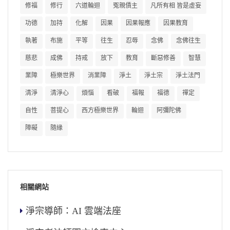
修福
修行
六道輪迴
冤親債主
凡所有相 皆是虛妄
功德
加持
化解
因果
因果報應
因果教育
執著
布施
平等
往生
忍辱
念佛
念佛往生
慈悲
成佛
持戒
放下
教育
斷惡修善
智慧
業障
極樂世界
消業障
淨土
淨土宗
淨土法門
清淨
清淨心
煩惱
看破
福報
福德
禪定
自性
菩提心
西方極樂世界
輪迴
阿彌陀佛
障礙
隨緣
相關網站
淨宗導師：AI 雲端法座