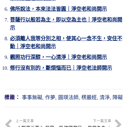
佛所說法，本來法法皆圓｜淨空老和尚開示
菩薩行以般若為主，即以空為主也｜淨空老和尚開
示
必須離人我等分別之相，使其心一念不生，安住不
動｜淨空老和尚開示
觀照功行深醇，一心清淨｜淨空老和尚開示
修行沒有別的，斷煩惱而已｜淨空老法師開示
標籤：
事事無礙
,
作夢
,
圓瑛法師
,
楞嚴經
,
清淨
,
障礙
上一篇文章
下一篇文章