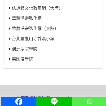
儒道釋文化教育網（大陸）
華藏淨宗弘化網
華藏淨宗弘化網（大陸）
台北靈巖山寺雙溪小築
澳洲淨宗學院
英國漢學院
淨空老法師專集網 www.amtb.tw / email:
amtb@amtb.tw / 建站日:1995.12.1 / 蘇ICP備06004660