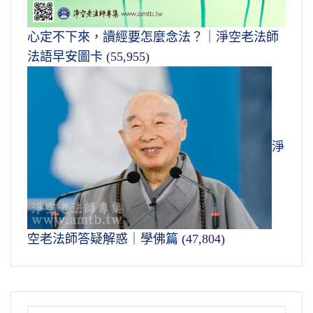
心定不下來，讀經要怎麼念法？｜淨空老法師
法語早安圖卡
(55,955)
淨
空老法師答疑解惑｜學佛篇
(47,804)