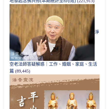
地發起念佛共修(本期統計至8月底)
(221,913)
淨
空老法師答疑解惑｜工作、婚姻、家庭、生活
篇
(89,445)