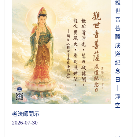
觀
世
音
菩
薩
成
道
紀
念
日
｜
淨
空
老法師開示
2026-07-30