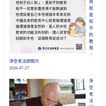
育
就
是
和
平
的
教
育
｜
淨空老法師開示
2026-07-27
淨
空
老
法