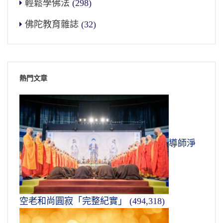
輕鬆學佛法
(298)
佛陀教育雜誌
(32)
熱門文章
導師淨
空老和尚圓寂「完整紀實」
(494,318)