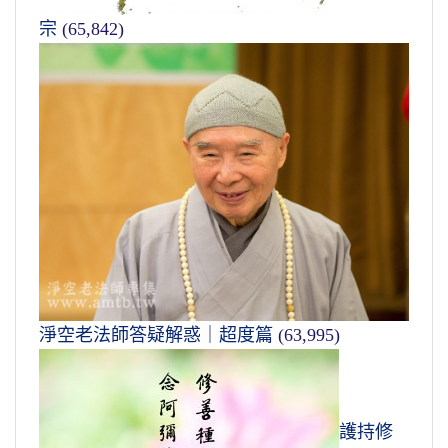
宗
(65,842)
淨空老法師答疑解惑｜超度篇
(63,995)
護持修