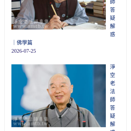
師
答
疑
解
惑
｜佛學篇
2026-07-25
淨
空
老
法
師
答
疑
解