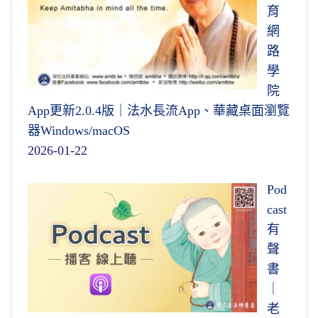
育
網
路
學
院
App更新2.0.4版｜法水長流App、華藏桌面瀏覽
器Windows/macOS
2026-01-22
Pod
cast
有
聲
書
｜
老