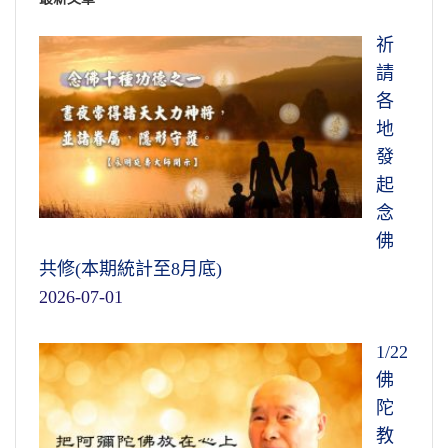
祈
請
各
地
發
起
念
佛
共修(本期統計至8月底)
2026-07-01
1/22
佛
陀
教