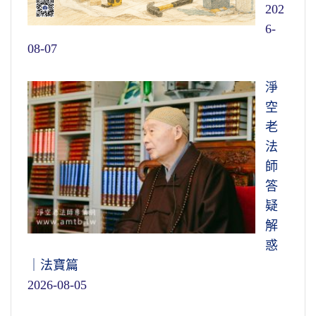
202
6-
08-07
淨
空
老
法
師
答
疑
解
惑
｜法寶篇
2026-08-05