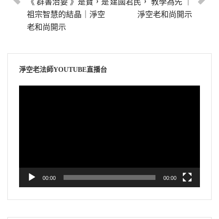
《 群書治要 》是寶，是
建國君民， 教學為先 ｜
祖宗智慧的結晶｜淨空
淨空老和尚開示
老和尚開示
淨空老法師YOUTUBE直播台
視
訊
播
放
器
00:00
00:00