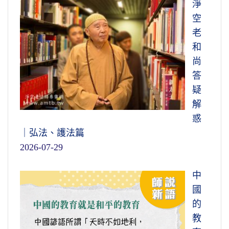
淨
空
老
和
尚
答
疑
解
惑
｜弘法、護法篇
2026-07-29
中
國
的
教