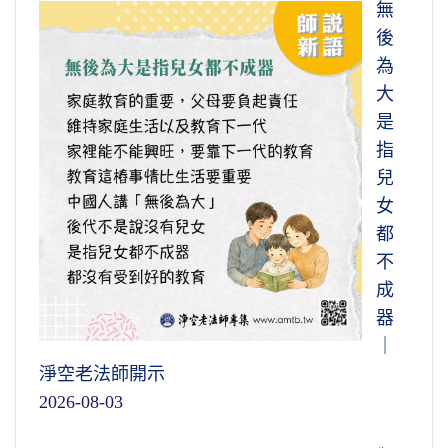
無
後
為
大
是
指
兒
女
都
不
成
器
｜
淨空老法師開示
2026-08-03