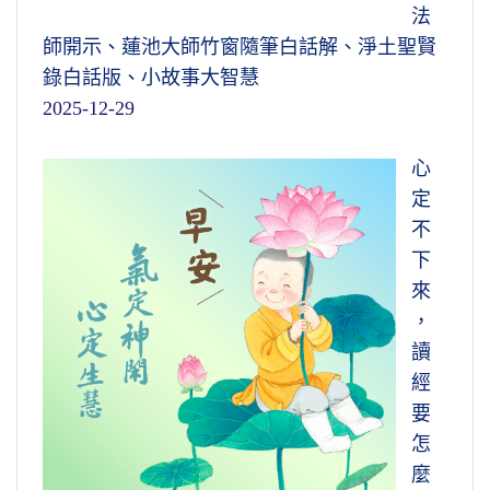
法
師開示、蓮池大師竹窗隨筆白話解、淨土聖賢
錄白話版、小故事大智慧
2025-12-29
心
定
不
下
來
，
讀
經
要
怎
麼