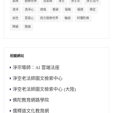
業障
極樂世界
消業障
淨土
淨土宗
淨土法門
清淨
清淨心
煩惱
看破
福報
福德
禪定
自性
菩提心
西方極樂世界
輪迴
阿彌陀佛
障礙
隨緣
相關網站
淨宗導師：AI 雲端法座
淨空老法師圖文檢索中心
淨空老法師圖文檢索中心 (大陸)
佛陀教育網路學院
儒釋道文化教育網