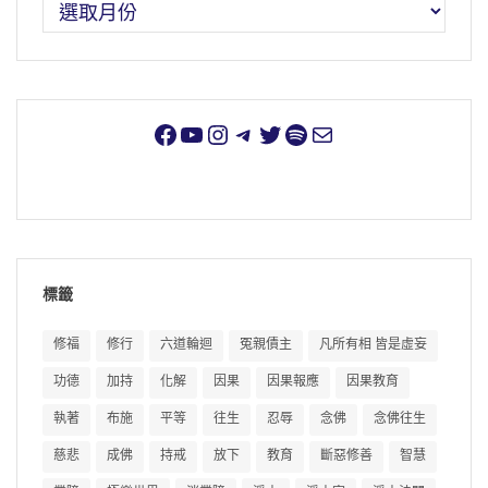
標籤
修福
修行
六道輪迴
冤親債主
凡所有相 皆是虛妄
功德
加持
化解
因果
因果報應
因果教育
執著
布施
平等
往生
忍辱
念佛
念佛往生
慈悲
成佛
持戒
放下
教育
斷惡修善
智慧