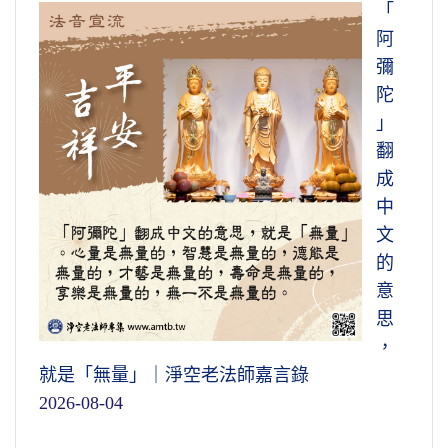
「
阿
彌
陀
」
翻
成
中
文
的
意
思
，
就是「無量」｜淨空老法師嘉言錄
2026-08-04