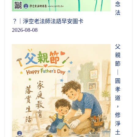
念
法
？｜淨空老法師法語早安圖卡
2026-08-08
父
親
節
｜
圓
孝
道
，
修
淨
土