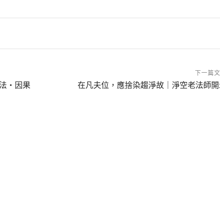
下一篇
法・因果
在凡夫位，應捨染趨淨故｜淨空老法師開