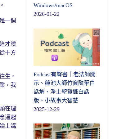
Windows/macOS
。
2026-01-22
是一個
這才曉
從十方
Podcast有聲書｜老法師開
往生。
示、蓮池大師竹窗隨筆白
業，我
話解、淨土聖賢錄白話
版、小故事大智慧
頭在理
2025-12-29
念還起
論上講