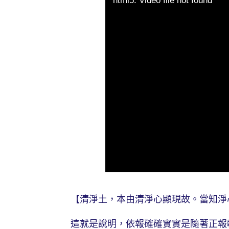
html5: Video file not found
【清淨土，本由清淨心顯現故。當知淨
這就是說明，依報確確實實是隨著正報轉