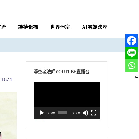
宣流
護持修福
世界淨宗
AI雲端法座
淨空老法師YOUTUBE直播台
1674
視
訊
播
放
00:00
00:00
器