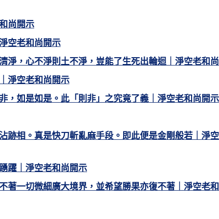
和尚開示
淨空老和尚開示
清淨，心不淨則土不淨，豈能了生死出輪迴｜淨空老和尚
｜淨空老和尚開示
非，如是如是。此「則非」之究竟了義｜淨空老和尚開示
沾跡相。真是快刀斬亂麻手段。即此便是金剛般若｜淨空
踴躍｜淨空老和尚開示
不著一切微細廣大境界，並希望勝果亦復不著｜淨空老和