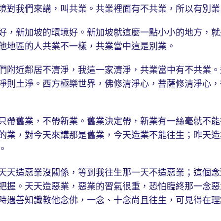
境對我們來講，叫共業。共業裡面有不共業，所以有別業
，新加坡的環境好。新加坡就這麼一點小小的地方，就
他地區的人共業不一樣，共業當中這是別業。
附近鄰居不清淨，我這一家清淨，共業當中有不共業。
淨則土淨。西方極樂世界，佛修清淨心，菩薩修清淨心，
帶舊業，不帶新業。舊業決定帶，新業有一絲毫就不能
的業，對今天來講那是舊業，今天造業不能往生；昨天造
。
天造惡業沒關係，等到我往生那一天不造惡業；這個念
把握。天天造惡業，惡業的習氣很重，恐怕臨終那一念惡
時遇善知識教他念佛，一念、十念尚且往生，可見得在理