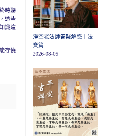
終時聽
，這些
知識這
淨空老法師答疑解惑｜法
寶篇
能存僥
2026-08-05