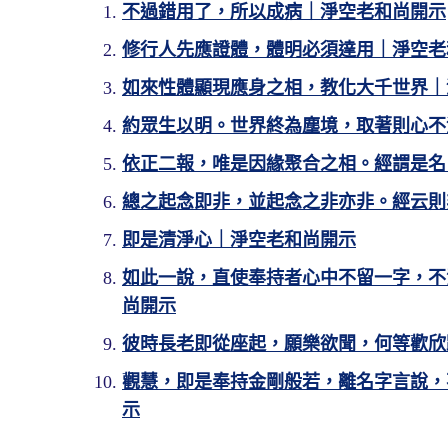
不過錯用了，所以成病｜淨空老和尚開示
修行人先應證體，體明必須達用｜淨空老
如來性體顯現應身之相，教化大千世界｜
約眾生以明。世界終為塵境，取著則心不
依正二報，唯是因緣聚合之相。經謂是名
總之起念即非，並起念之非亦非。經云則
即是清淨心｜淨空老和尚開示
如此一說，直使奉持者心中不留一字，不
尚開示
彼時長老即從座起，願樂欲聞，何等歡欣
觀慧，即是奉持金剛般若，離名字言說，
示