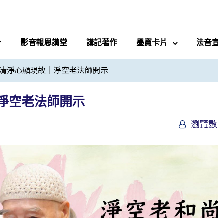
台
影音報恩講堂
講記著作
墨寶卡片
法音
清淨心顯現故｜淨空老法師開示
淨空老法師開示
瀏覽數 