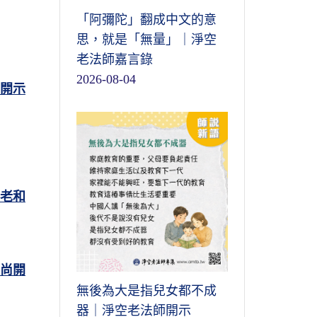
「阿彌陀」翻成中文的意
思，就是「無量」｜淨空
老法師嘉言錄
2026-08-04
開示
老和
尚開
無後為大是指兒女都不成
器｜淨空老法師開示