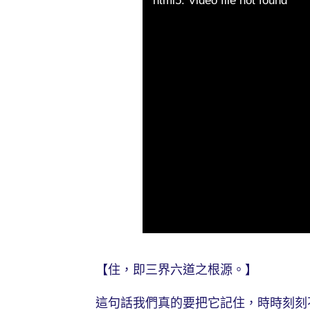
html5: Video file not found
【住，即三界六道之根源。】
這句話我們真的要把它記住，時時刻刻不