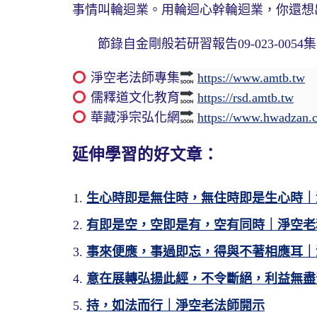
事情叫輪迴業。用輪迴心幹輪迴業，你還想
節錄自金剛般若研習報告09-023-0054集19
淨空老法師專集
https://www.amtb.tw
儒釋道文化教育
https://rsd.amtb.tw
華藏淨宗弘化網
https://www.hwadzan.
延伸學習的好文章：
生心時即是無住時，無住時即是生心時｜
有即是空，空即是有，空有同時｜淨空老
事來便應，事過即忘，得與不著相應耳｜
意在展轉弘揚此經，不令斷絕，利益無盡
持，如法而行｜淨空老法師開示