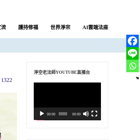
宣流
護持修福
世界淨宗
AI雲端法座
淨空老法師YOUTUBE直播台
1322
視
訊
播
放
00:00
00:00
器