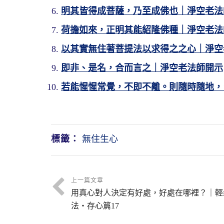
明其皆得成菩薩，乃至成佛也｜淨空老法
荷擔如來，正明其能紹隆佛種｜淨空老法
以其實無住著菩提法以求得之之心｜淨空
即非、是名，合而言之｜淨空老法師開示
若能惺惺常覺，不即不離。則隨時隨地，
標籤：
無住生心
上一篇文章
用真心對人決定有好處，好處在哪裡？｜輕
法・存心篇17