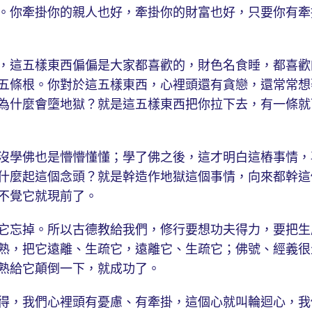
。你牽掛你的親人也好，牽掛你的財富也好，只要你有牽
這五樣東西偏偏是大家都喜歡的，財色名食睡，都喜歡
五條根。你對於這五樣東西，心裡頭還有貪戀，還常常想
為什麼會墮地獄？就是這五樣東西把你拉下去，有一條就
學佛也是懵懵懂懂；學了佛之後，這才明白這樁事情，
什麼起這個念頭？就是幹造作地獄這個事情，向來都幹這
不覺它就現前了。
忘掉。所以古德教給我們，修行要想功夫得力，要把生
熟，把它遠離、生疏它，遠離它、生疏它；佛號、經義很
熟給它顛倒一下，就成功了。
，我們心裡頭有憂慮、有牽掛，這個心就叫輪迴心，我