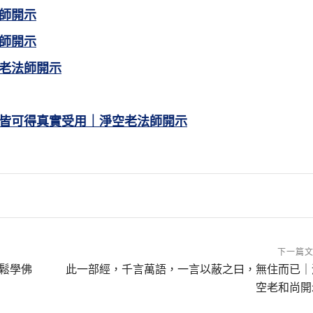
師開示
師開示
老法師開示
皆可得真實受用｜淨空老法師開示
下一篇
鬆學佛
此一部經，千言萬語，一言以蔽之曰，無住而已｜
空老和尚開