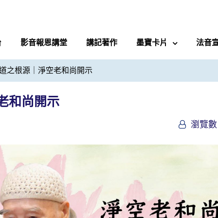
台
影音報恩講堂
講記著作
墨寶卡片
法音
道之根源｜淨空老和尚開示
老和尚開示
瀏覽數 