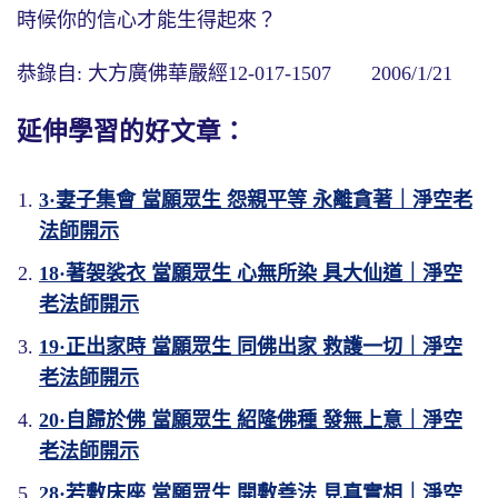
時候你的信心才能生得起來？
恭錄自: 大方廣佛華嚴經12-017-1507 2006/1/21
延伸學習的好文章：
3·妻子集會 當願眾生 怨親平等 永離貪著｜淨空老
法師開示
18·著袈裟衣 當願眾生 心無所染 具大仙道｜淨空
老法師開示
19·正出家時 當願眾生 同佛出家 救護一切｜淨空
老法師開示
20·自歸於佛 當願眾生 紹隆佛種 發無上意｜淨空
老法師開示
28·若敷床座 當願眾生 開敷善法 見真實相｜淨空