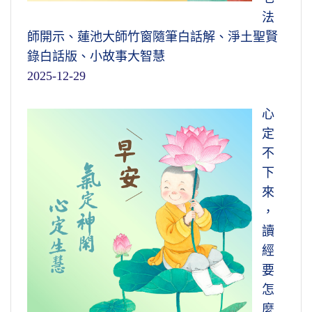
法
師開示、蓮池大師竹窗隨筆白話解、淨土聖賢
錄白話版、小故事大智慧
2025-12-29
心
定
不
下
來
，
讀
經
要
怎
麼