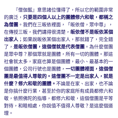
『僧伽藍』意思諸位懂得了，所以它的範圍非常
的廣泛，
只要是四個人以上的團體修六和敬，都稱之
為僧團
。我們在三皈依裡面，「皈依僧，眾中尊」，
在傳授三皈，我們講得很清楚，
皈依僧不是皈依某個
出家人
；如果說皈依某個出家人，那就錯了，完全錯
了，
是皈依僧團，這個僧就是代表僧團
。為什麼僧團
是眾中尊？那個眾就是團體，所有一切的團體。那這
社會就太多，家庭也算是個團體，最小、最基本的一
個團體，公司行號也是團體，
一切團體裡面，這個僧
團是最值得人尊敬的。這僧團不一定是出家人，就是
什麼？修六和敬的團體。
不論是在家、出家，也不論
是你搞什麼行業，甚至於你的家庭所有成員都修六和
敬，依照佛陀的指導，都修六和敬，這個僧團是平等
對待，和睦相處，你說值不值得人尊敬？是這麼個道
理。