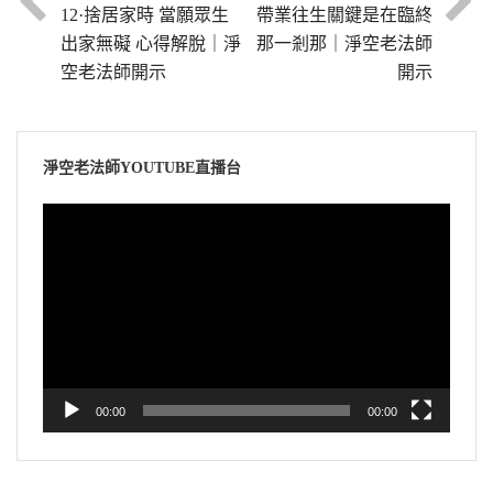
12·捨居家時 當願眾生
帶業往生關鍵是在臨終
出家無礙 心得解脫｜淨
那一剎那｜淨空老法師
空老法師開示
開示
淨空老法師YOUTUBE直播台
視
訊
播
放
器
00:00
00:00