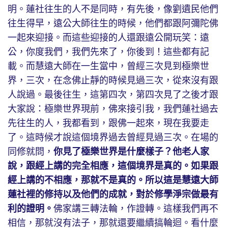
明。蓮社往生的人不是同時，有先後，像劉遺民他們
往生得早，遠公大師往生的時候，他們都跟阿彌陀佛
一起來迎接。而這些迎接的人還跟遠公開玩笑：遠
公，你度我們，我們先來了，你後到！這些都有記
載。而慧遠大師在一生當中，曾經三次見到極樂世
界，三次，在念佛止靜的時候見過三次，從來沒有跟
人說過。最後往生，這第四次，第四次見了之後才跟
大家說：極樂世界現前，佛來接引我，我們蓮社過去
先往生的人，我都看到，跟佛一起來，現在我要走
了。這時候才說這個境界過去曾經見過三次。在場的
同修就問，
你見了極樂世界是什麼樣子？他老人家
說，跟經上講的完全相應，這個境界是真的。如果跟
經上講的不相應，那就不是真的。所以這是慧遠大師
蓮社裡的修持以及他們的成就，對於修學淨宗做最有
利的證明。
佛家講三轉法輪，作證轉。這樣我們再不
相信，那就沒有法子，那就還要繼續搞輪迴。看什麼