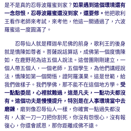
是不是真的忍辱波羅蜜到家？
如果遇到這個環境還有
一念怨恨，忍辱波羅蜜還沒到家，還要修。
他把歌利
王看作老師來考試，來考他，他這一關通過了，六波
羅蜜這一度圓滿了。
忍辱仙人就是釋迦牟尼佛的前身，歌利王的後身
就是憍陳如尊者。菩薩說話算話，成佛第一個度憍陳
如，在鹿野苑為這五個人說法。這僧團剛剛建立，一
個人帶五個人，一個老師，五個學生，為他們講經說
法，憍陳如第一個開悟，證阿羅漢果。這是世範，給
我們做樣子。我們學佛，那不能不在這個地方學。
受
一點點委屈，心裡就難過，這是凡夫，一點功夫都沒
有。這個功夫是慢慢提升，特別是在人事環境當中去
磨鍊
，磨到像忍辱仙人一樣，你確實一點過失都沒
有，人家一刀一刀把你割死，你沒有怨恨心，沒有報
復心，你還會感恩，那你距離成佛不遠。