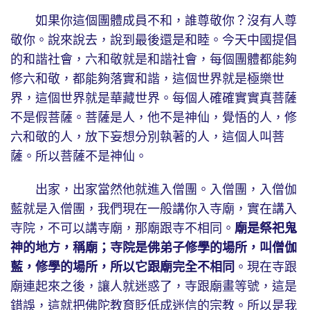
如果你這個團體成員不和，誰尊敬你？沒有人尊
敬你。說來說去，說到最後還是和睦。今天中國提倡
的和諧社會，六和敬就是和諧社會，每個團體都能夠
修六和敬，都能夠落實和諧，這個世界就是極樂世
界，這個世界就是華藏世界。每個人確確實實真菩薩
不是假菩薩。菩薩是人，他不是神仙，覺悟的人，修
六和敬的人，放下妄想分別執著的人，這個人叫菩
薩。所以菩薩不是神仙。
出家，出家當然他就進入僧團。入僧團，入僧伽
藍就是入僧團，我們現在一般講你入寺廟，實在講入
寺院，不可以講寺廟，那廟跟寺不相同。
廟是祭祀鬼
神的地方，稱廟；寺院是佛弟子修學的場所，叫僧伽
藍，修學的場所，所以它跟廟完全不相同
。現在寺跟
廟連起來之後，讓人就迷惑了，寺跟廟畫等號，這是
錯誤，這就把佛陀教育貶低成迷信的宗教。所以是我