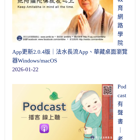
育
網
路
學
院
App更新2.0.4版｜法水長流App、華藏桌面瀏覽
器Windows/macOS
2026-01-22
Pod
cast
有
聲
書
｜
老