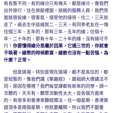
有長暫不同，有的緣分只有幾天，都是緣分。像我們
出外旅行，住在旅館裡面，旅館的服務人員，我們見
面就很投緣，很客氣，接受他的接待，住二、三天就
走了，過去生中這緣就二、三天。有同參老友在一塊
住個三年、五年的，那有三年、五年的緣；住個十
年、二十年的，那有十年、二十年的緣，沒有緣可不
行！
你要懂得緣分是屬於因果，它通三世的，你就會
不執著。緣聚的時候歡喜，緣散也沒有一點苦惱，為
什麼？正常。
但是道場，特別是現在道場，都不是長住的，都
是短暫的，像我們講《華嚴經》，跟祖師大德講法不
同，原因在哪裡？我們每堂課都有新來的同學，頭一
次聽的，天天有，聽眾流動性太大。從各個方面來
的，有很多到香港來聽經聞法，住一個星期，香港簽
證頂多是兩個星期，他就要離開。所以我們不厭重