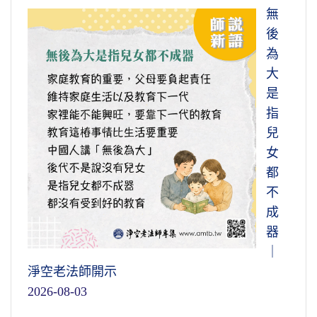
無
後
為
大
是
指
兒
女
都
不
成
器
｜
淨空老法師開示
2026-08-03