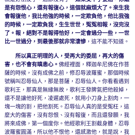
是有怨恨心，還有報復心，這個就麻煩大了。來生我
會報復他，我比他強的時候，一定欺負他，他比我強
的時候，一定欺負我，生生世世，冤冤相報，沒完沒
了。報，絕對不是報得恰好，一定會過分一些，一世
比一世過分，到最後那就非常淒慘
，這不能不知道。
所以真正明理的人，受再大的委屈，再大的傷
害，也不會有瞋恚心。
佛經裡面，釋迦牟尼佛在作菩
薩的時候，沒有成佛之前，修忍辱波羅蜜，那個時候
號稱叫忍辱仙人，那是菩薩，忍辱仙人。你看看遇到
歌利王，那真是無緣無故，歌利王發脾氣把他殺掉，
還不是讓他好死，凌遲處死，就用小刀身上割肉，一
塊一塊的割，把他割死。忍辱仙人真的是受冤枉，這
麼大的傷害，沒有怨恨、沒有報復，而且還發願，我
將來成佛，第一個度你。他經歌利王割截身體，忍辱
波羅蜜圓滿，所以他不恨他，還感激他，就是說，我