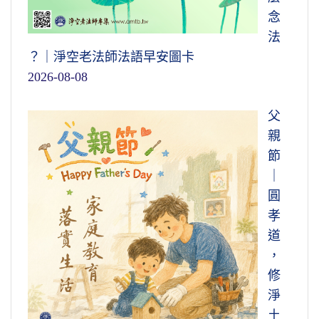
念
法
？｜淨空老法師法語早安圖卡
2026-08-08
父
親
節
｜
圓
孝
道
，
修
淨
土