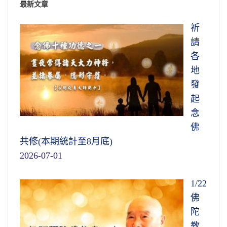
最新文章
祈
請
各
地
發
起
念
佛
共修(本期統計至8月底)
2026-07-01
1/22
佛
陀
教