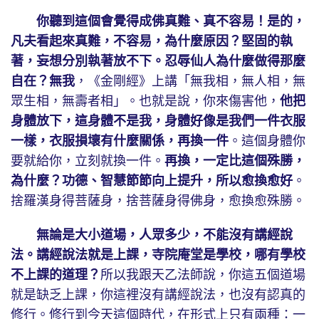
你聽到這個會覺得成佛真難、真不容易！是的，
凡夫看起來真難，不容易，為什麼原因？堅固的執
著，妄想分別執著放不下。忍辱仙人為什麼做得那麼
自在？無我
，《金剛經》上講「無我相，無人相，無
眾生相，無壽者相」。也就是說，你來傷害他，
他把
身體放下，這身體不是我，身體好像是我們一件衣服
一樣，衣服損壞有什麼關係，再換一件
。這個身體你
要就給你，立刻就換一件。
再換，一定比這個殊勝，
為什麼？功德、智慧節節向上提升，所以愈換愈好
。
捨羅漢身得菩薩身，捨菩薩身得佛身，愈換愈殊勝。
無論是大小道場，人眾多少，不能沒有講經說
法。講經說法就是上課，寺院庵堂是學校，哪有學校
不上課的道理？
所以我跟天乙法師說，你這五個道場
就是缺乏上課，你這裡沒有講經說法，也沒有認真的
修行。修行到今天這個時代，在形式上只有兩種：一