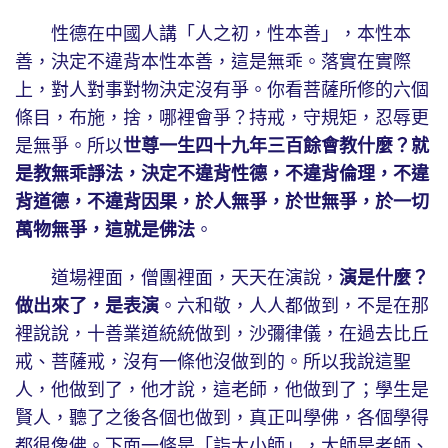
性德在中國人講「人之初，性本善」，本性本
善，決定不違背本性本善，這是無乖。落實在實際
上，對人對事對物決定沒有爭。你看菩薩所修的六個
條目，布施，捨，哪裡會爭？持戒，守規矩，忍辱更
是無爭。所以
世尊一生四十九年三百餘會教什麼？就
是教無乖諍法，決定不違背性德，不違背倫理，不違
背道德，不違背因果，於人無爭，於世無爭，於一切
萬物無爭，這就是佛法
。
道場裡面，僧團裡面，天天在演說，
演是什麼？
做出來了，是表演
。六和敬，人人都做到，不是在那
裡說說，十善業道統統做到，沙彌律儀，在過去比丘
戒、菩薩戒，沒有一條他沒做到的。所以我說這聖
人，他做到了，他才說，這老師，他做到了；學生是
賢人，聽了之後各個也做到，真正叫學佛，各個學得
都很像佛。下面一條是「詣大小師」，大師是老師、