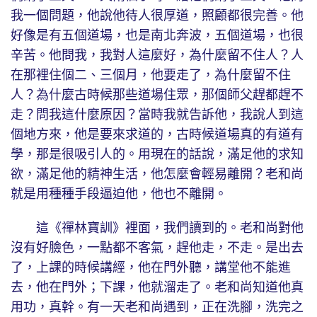
我一個問題，他說他待人很厚道，照顧都很完善。他
好像是有五個道場，也是南北奔波，五個道場，也很
辛苦。他問我，我對人這麼好，為什麼留不住人？人
在那裡住個二、三個月，他要走了，為什麼留不住
人？為什麼古時候那些道場住眾，那個師父趕都趕不
走？問我這什麼原因？當時我就告訴他，我說人到這
個地方來，他是要來求道的，古時候道場真的有道有
學，那是很吸引人的。用現在的話說，滿足他的求知
欲，滿足他的精神生活，他怎麼會輕易離開？老和尚
就是用種種手段逼迫他，他也不離開。
這《禪林寶訓》裡面，我們讀到的。老和尚對他
沒有好臉色，一點都不客氣，趕他走，不走。是出去
了，上課的時候講經，他在門外聽，講堂他不能進
去，他在門外；下課，他就溜走了。老和尚知道他真
用功，真幹。有一天老和尚遇到，正在洗腳，洗完之