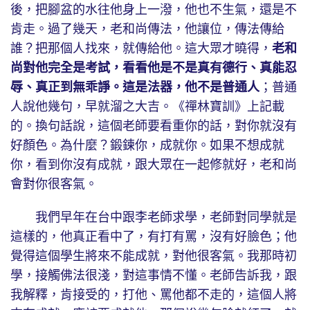
後，把腳盆的水往他身上一潑，他也不生氣，還是不
肯走。過了幾天，老和尚傳法，他讓位，傳法傳給
誰？把那個人找來，就傳給他。這大眾才曉得，
老和
尚對他完全是考試，看看他是不是真有德行、真能忍
辱、真正到無乖諍。這是法器，他不是普通人
；普通
人說他幾句，早就溜之大吉。《禪林寶訓》上記載
的。換句話說，這個老師要看重你的話，對你就沒有
好顏色。為什麼？鍛鍊你，成就你。如果不想成就
你，看到你沒有成就，跟大眾在一起修就好，老和尚
會對你很客氣。
我們早年在台中跟李老師求學，老師對同學就是
這樣的，他真正看中了，有打有罵，沒有好臉色；他
覺得這個學生將來不能成就，對他很客氣。我那時初
學，接觸佛法很淺，對這事情不懂。老師告訴我，跟
我解釋，肯接受的，打他、罵他都不走的，這個人將