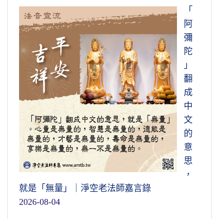
「
阿
彌
陀
」
翻
成
中
文
的
意
思
，
就是「無量」｜淨空老法師嘉言錄
2026-08-04