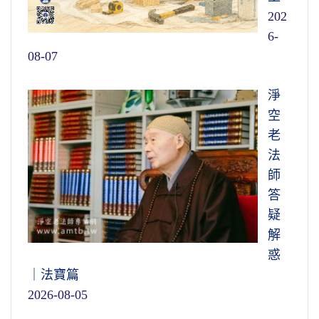
202
6-
08-07
淨
空
老
法
師
答
疑
解
惑
｜法寶篇
2026-08-05