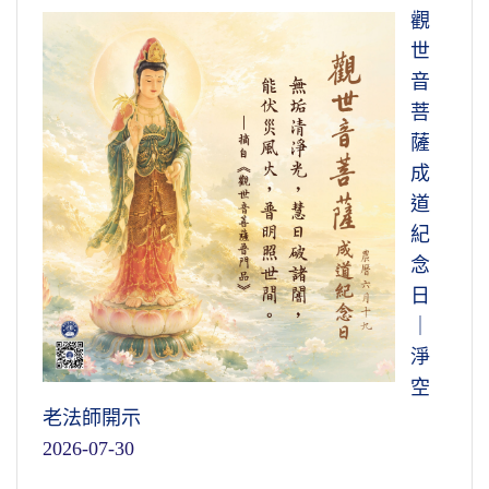
觀
世
音
菩
薩
成
道
紀
念
日
｜
淨
空
老法師開示
2026-07-30