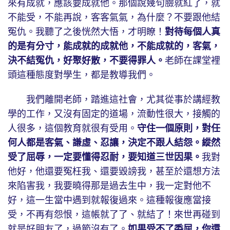
來有成就，應該要成就他。那個說幾句臉就紅了，就
不能受，不能再說，客客氣氣，為什麼？不要跟他結
冤仇。我聽了之後恍然大悟，才明瞭！
對待每個人真
的是有分寸，能成就的成就他，不能成就的，客氣，
決不結冤仇，好聚好散，不要得罪人。
老師在課堂裡
頭這種態度對學生，都是教導我們。
我們離開老師，踏進這社會，尤其從事於講經教
學的工作，又沒有固定的道場，流動性很大，接觸的
人很多，這個教育就很有受用。
守住一個原則，對任
何人都是客氣、謙虛、忍讓，決定不跟人結怨。縱然
受了屈辱，一定要懂得忍耐，要知道三世因果。
我對
他好，他還要冤枉我、還要毀謗我，甚至於還想方法
來陷害我，我要曉得那是過去生中，我一定對他不
好，這一生當中遇到就報復過來。這種報復應當接
受，不再有怨恨，這帳就了了、就結了！來世再碰到
就是好朋友了，過節沒有了。
如果受不了委屈，你還