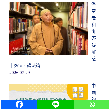
淨
空
老
和
尚
答
疑
解
惑
｜弘法、護法篇
2026-07-29
中
國
的
教