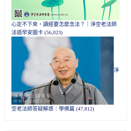
心定不下來，讀經要怎麼念法？｜淨空老法師
法語早安圖卡
(56,023)
淨
空老法師答疑解惑｜學佛篇
(47,812)