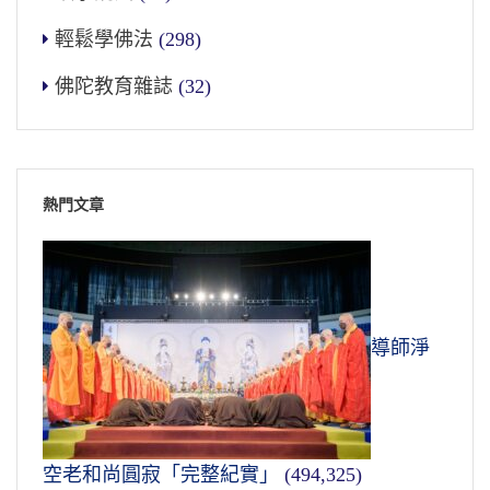
輕鬆學佛法
(298)
佛陀教育雜誌
(32)
熱門文章
導師淨
空老和尚圓寂「完整紀實」
(494,325)