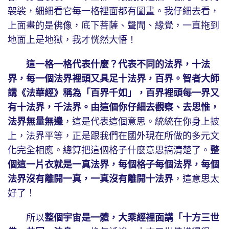
袈裟，細細看它每一格裡面都有圖畫。我仔細去看，
上面畫的是佛像，底下菩薩、聲聞、緣覺，一直拖到
地面上是地獄，我才恍然大悟！
這一格一格代表什麼？代表不同的法界，十法
界，每一個法界裡頭又具足十法界，百界。智者大師
講《法華經》稱為「百界千如」，百界裡頭每一界又
有十法界，千法界。由這個你仔細去觀察、去思惟，
法界無量無邊
，這是代表這個意思。統統在你身上披
上，法界平等，正是跟我們在國外現在所做的多元文
化完全相應。總算把這個格子什麼意思搞清楚了。
整
個這一片衣就是一真法界，每個格子每個法界，每個
法界沒有離開一真，一真沒有離開十法界
，這意思太
好了！
所以
整個宇宙是一體，大乘經裡面講「十方三世