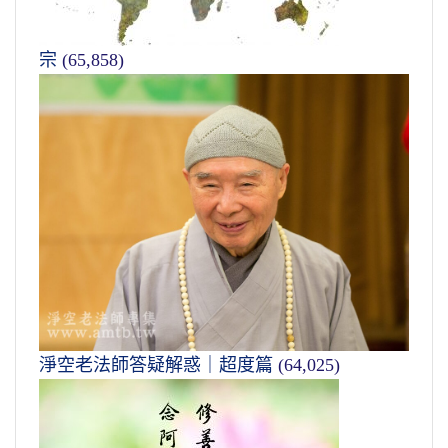
宗
(65,858)
淨空老法師答疑解惑｜超度篇
(64,025)