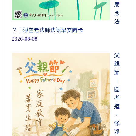
麼
念
法
？｜淨空老法師法語早安圖卡
2026-08-08
父
親
節
｜
圓
孝
道
，
修
淨