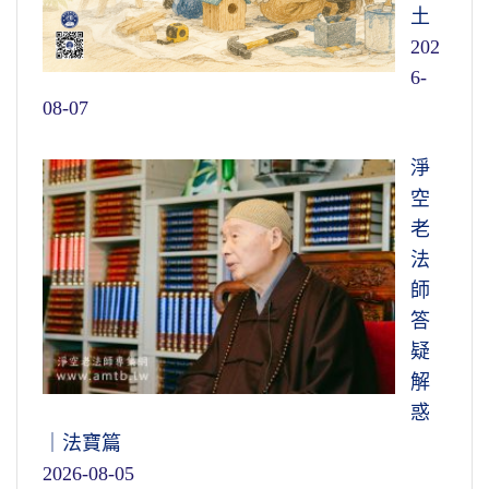
土
202
6-
08-07
淨
空
老
法
師
答
疑
解
惑
｜法寶篇
2026-08-05