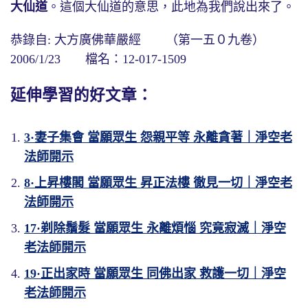
大仙道
。這個大仙道的意思，此地為我們說出來了。
恭錄自: 大方廣佛華嚴經 （第一五０九卷）
2006/1/23 檔名：12-017-1509
延伸學習的好文章：
3·妻子集會 當願眾生 怨親平等 永離貪著｜淨空老
法師開示
8·上昇樓閣 當願眾生 昇正法樓 徹見一切｜淨空老
法師開示
17·剃除鬚髮 當願眾生 永離煩惱 究竟寂滅｜淨空
老法師開示
19·正出家時 當願眾生 同佛出家 救護一切｜淨空
老法師開示