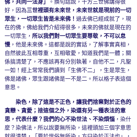
佛，共同一法身」
。換句話說，十方三世佛講得很
好，因為
三世裡頭有未來世，未來世就是現前的一切
眾生，一切眾生皆是未來佛！
過去佛已經成就了，現
在的佛，佛給我們介紹得很多，未來的佛就是現在的
一切眾生，
所以我們對一切眾生要尊敬，不可以怠
慢
，他是未來佛。這都是說的實話，了解事實真相，
自然彼此互相尊重，互相敬愛，知道我們是一體；關
係搞清楚了，不應該再有分別執著，自他不二，凡聖
一如！經上常常我們讀到「生佛不二」，生是眾生，
佛是諸佛，眾生跟諸佛是一不是二。所以格子表這個
意思。
染色，除了這是不正色，讓我們捨棄對於正色的
貪戀、貪愛；捨這個之外，染還有另一種表法的意
思，代表什麼？我們的心不染世法、不染煩惱
，染什
麼？染佛法，所以說要無所染，這裡頭加三個字意思
就很清楚，「要於世俗無所染，方曰染於正法也」，