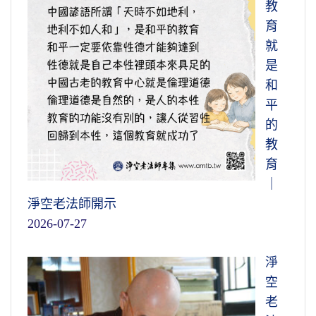
教
育
就
是
和
平
的
教
育
｜
淨空老法師開示
2026-07-27
淨
空
老