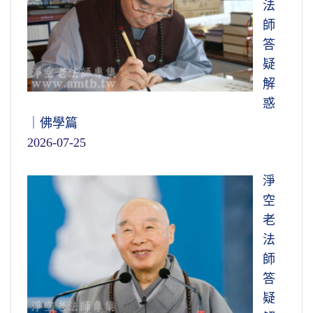
法
師
答
疑
解
惑
｜佛學篇
2026-07-25
淨
空
老
法
師
答
疑