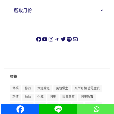
標籤
修福
修行
六道輪迴
冤親債主
凡所有相 皆是虛妄
功德
加持
化解
因果
因果報應
因果教育
執著
布施
平等
往生
忍辱
念佛
念佛往生