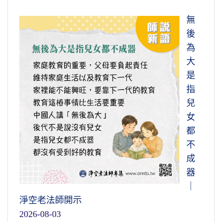
無
後
為
大
是
指
兒
女
都
不
成
器
｜
淨空老法師開示
2026-08-03