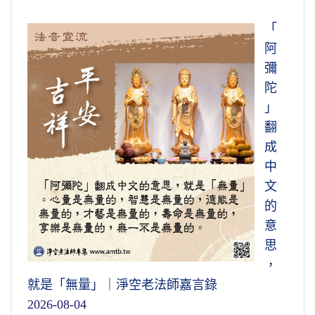
「
阿
彌
陀
」
翻
成
中
文
的
意
思
，
就是「無量」｜淨空老法師嘉言錄
2026-08-04