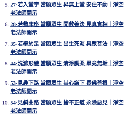
27·若入堂宇 當願眾生 昇無上堂 安住不動｜淨空
老法師開示
28·若敷床座 當願眾生 開敷善法 見真實相｜淨空
老法師開示
35·若舉於足 當願眾生 出生死海 具眾善法｜淨空
老法師開示
44·洗滌形穢 當願眾生 清淨調柔 畢竟無垢｜淨空
老法師開示
53·見趣下路 當願眾生 其心謙下 長佛善根｜淨空
老法師開示
54·見斜曲路 當願眾生 捨不正道 永除惡見｜淨空
老法師開示