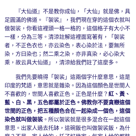
『大仙道』不是教你成仙，「大仙」就是佛，具
足圓滿的佛道。『袈裟』，我們現在穿的這個衣就叫
做袈裟，你看這裡頭一格一格的，這個格子有大小不
一樣，分為三等。清涼註解這裡面寫著有，「袈裟
者，不正色衣也，亦云染色，表心染於法，要無所
染，方曰染也；然二乘之染，亦非真染，必心染大
乘，故云具大仙道」，清涼給我們註了這麼多。
我們先要曉得「袈裟」這兩個字什麼意思，這是
印度的梵語，意思就是雜染。因為這個顏色是世間人
不喜歡的，世間人喜歡正色。正色是什麼？
紅、黃、
藍、白、黑，五色都屬於正色。佛教你不要貪戀這個
世間的正色，把五種顏色合在一起染成一個色，這個
染色就叫做袈裟
。所以袈裟就是很多混合在一起這個
意思。出家人過去托缽，這碗飯也叫做袈裟飯，為什