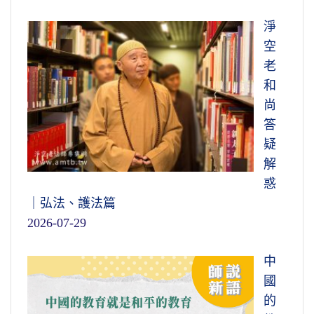
淨
空
老
和
尚
答
疑
解
惑
｜弘法、護法篇
2026-07-29
中
國
的