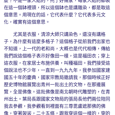
麼？不是一家人給的，托了好幾家，每家人給的都裝
在這一個缽裡頭，所以這個缽也是講雜染，都是取這
個意思。用現在的話，它代表什麼？它代表多元文
化，確實有這個意思。
尤其是衣服，清涼大師只講染色，還沒有講格
子，為什麼有這麼多格子？這個格子從前我們出家也
不知道，上一代的老和尚，大概也是代代相傳，傳給
我們說這個格子表示好像田一樣，這是福田衣；穿上
這衣服，在家居士布施供養，叫種福田。我們接受這
個說法也不少年，一直到一九九九年，我參加國家建
國五十年的慶典，國家宗教局邀請我，那個時候正好
歷史博物館展覽出青州一批出土的文物，在那邊展
覽，全是佛像。這批佛像是南北朝時代雕塑的，在青
州出土。葉局長跟國家文物局的張局長他們兩位陪同
我去參觀，我參觀看到裡面有三尊毘盧遮那佛的佛
像，穿著袈裟，二十五條，跟我穿這個一樣的，穿的