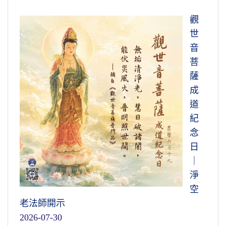
觀
世
音
菩
薩
成
道
紀
念
日
｜
淨
空
老法師開示
2026-07-30