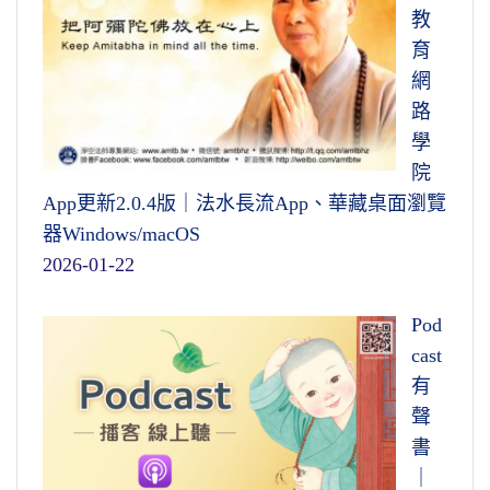
教
育
網
路
學
院
App更新2.0.4版｜法水長流App、華藏桌面瀏覽
器Windows/macOS
2026-01-22
Pod
cast
有
聲
書
｜