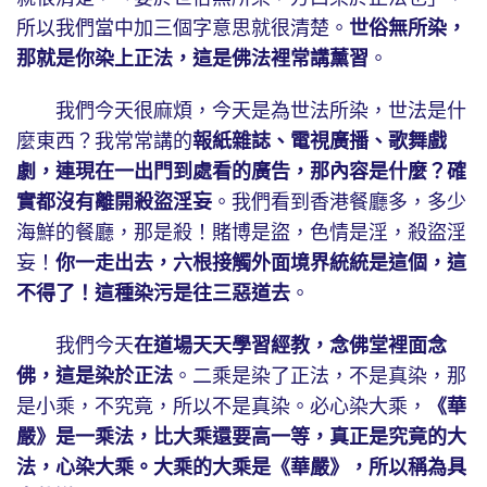
所以我們當中加三個字意思就很清楚。
世俗無所染，
那就是你染上正法，這是佛法裡常講薰習
。
我們今天很麻煩，今天是為世法所染，世法是什
麼東西？我常常講的
報紙雜誌、電視廣播、歌舞戲
劇，連現在一出門到處看的廣告，那內容是什麼？確
實都沒有離開殺盜淫妄
。我們看到香港餐廳多，多少
海鮮的餐廳，那是殺！賭博是盜，色情是淫，殺盜淫
妄！
你一走出去，六根接觸外面境界統統是這個，這
不得了！這種染污是往三惡道去
。
我們今天
在道場天天學習經教，念佛堂裡面念
佛，這是染於正法
。二乘是染了正法，不是真染，那
是小乘，不究竟，所以不是真染。必心染大乘，
《華
嚴》是一乘法，比大乘還要高一等，真正是究竟的大
法，心染大乘。大乘的大乘是《華嚴》，所以稱為具