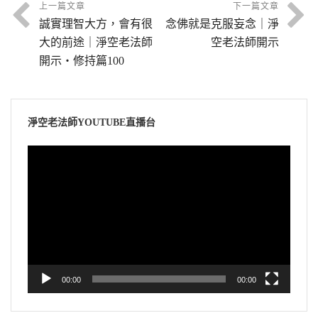
上一篇文章
下一篇文章
誠實理智大方，會有很
念佛就是克服妄念｜淨
大的前途｜淨空老法師
空老法師開示
開示・修持篇100
淨空老法師YOUTUBE直播台
視
訊
播
放
器
00:00
00:00