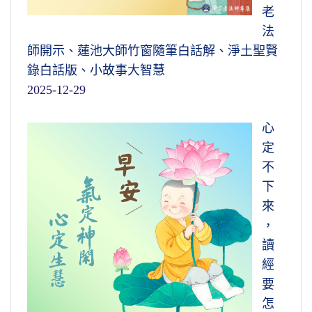
老
法
師開示、蓮池大師竹窗隨筆白話解、淨土聖賢
錄白話版、小故事大智慧
2025-12-29
心
定
不
下
來
，
讀
經
要
怎