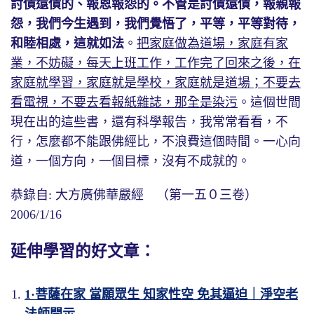
討債還債的、報恩報怨的。不管是討債還債，報親報
怨，我們今生遇到，我們覺悟了，平等，平等對待，
和睦相處，這就如法
。
把家庭做為道場，家庭有家
業，不妨礙，每天上班工作，工作完了回來之後，在
家庭就學習，家庭就是學校，家庭就是道場；不要去
看電視，不要去看報紙雜誌，那全是染污
。這個世間
現在出的這些書，還有科學報告，我常常看看，不
行，怎麼都不能跟佛經比，不浪費這個時間。一心向
道，一個方向，一個目標，沒有不成就的。
恭錄自: 大方廣佛華嚴經 （第一五０三卷）
2006/1/16
延伸學習的好文章：
1·菩薩在家 當願眾生 知家性空 免其逼迫｜淨空老
法師開示