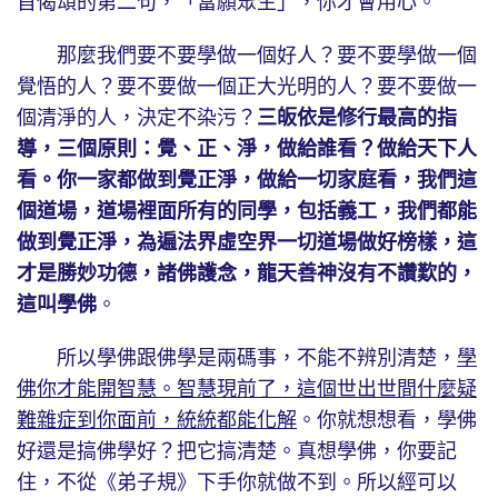
首偈頌的第二句，「當願眾生」，你才會用心。
那麼我們要不要學做一個好人？要不要學做一個
覺悟的人？要不要做一個正大光明的人？要不要做一
個清淨的人，決定不染污？
三皈依是修行最高的指
導，三個原則：覺、正、淨，做給誰看？做給天下人
看。你一家都做到覺正淨，做給一切家庭看，我們這
個道場，道場裡面所有的同學，包括義工，我們都能
做到覺正淨，為遍法界虛空界一切道場做好榜樣，這
才是勝妙功德，諸佛護念，龍天善神沒有不讚歎的，
這叫學佛
。
所以學佛跟佛學是兩碼事，不能不辨別清楚，
學
佛你才能開智慧。智慧現前了，這個世出世間什麼疑
難雜症到你面前，統統都能化解
。你就想想看，學佛
好還是搞佛學好？把它搞清楚。真想學佛，你要記
住，不從《弟子規》下手你就做不到。所以經可以