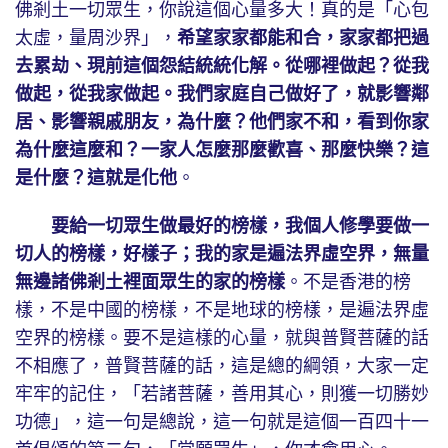
佛剎土一切眾生，你說這個心量多大！真的是「心包
太虛，量周沙界」，
希望家家都能和合，家家都把過
去累劫、現前這個怨結統統化解。從哪裡做起？從我
做起，從我家做起。我們家庭自己做好了，就影響鄰
居、影響親戚朋友，為什麼？他們家不和，看到你家
為什麼這麼和？一家人怎麼那麼歡喜、那麼快樂？這
是什麼？這就是化他
。
要給一切眾生做最好的榜樣，我個人修學要做一
切人的榜樣，好樣子；我的家是遍法界虛空界，無量
無邊諸佛剎土裡面眾生的家的榜樣
。不是香港的榜
樣，不是中國的榜樣，不是地球的榜樣，是遍法界虛
空界的榜樣。要不是這樣的心量，就與普賢菩薩的話
不相應了，普賢菩薩的話，這是總的綱領，大家一定
牢牢的記住，「若諸菩薩，善用其心，則獲一切勝妙
功德」，這一句是總說，這一句就是這個一百四十一