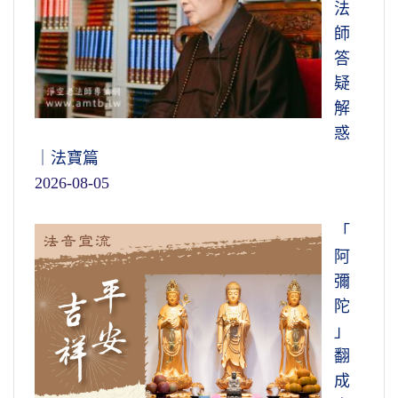
法
師
答
疑
解
惑
｜法寶篇
2026-08-05
「
阿
彌
陀
」
翻
成