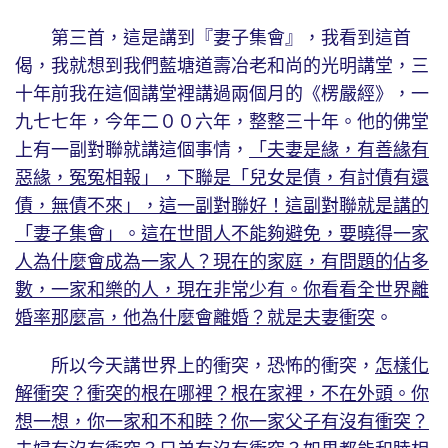
第三首，這是講到『妻子集會』，我看到這首
偈，我就想到我們藍塘道壽冶老和尚的光明講堂，三
十年前我在這個講堂裡講過兩個月的《楞嚴經》，一
九七七年，今年二００六年，整整三十年。他的佛堂
上有一副對聯就講這個事情，
「夫妻是緣，有善緣有
惡緣，冤冤相報」，下聯是「兒女是債，有討債有還
債，無債不來」，這一副對聯好！這副對聯就是講的
「妻子集會」。這在世間人不能夠避免，要曉得一家
人為什麼會成為一家人？現在的家庭，有問題的佔多
數，一家和樂的人，現在非常少有。你看看全世界離
婚率那麼高，他為什麼會離婚？就是夫妻衝突
。
所以今天講世界上的衝突，恐怖的衝突，
怎樣化
解衝突？衝突的根在哪裡？根在家裡，不在外頭。你
想一想，你一家和不和睦？你一家父子有沒有衝突？