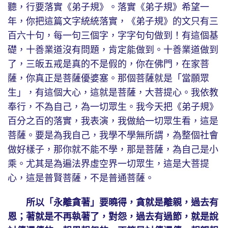
聽，行要落實《弟子規》。落實《弟子規》希望一
年，你把這篇文字統統落實，《弟子規》的文只有三
百六十句，每一句三個字，字字句句做到！有這個基
礎，十善業道沒有問題，肯定能做到。十善業道做到
了，三皈五戒是真的不是假的，你在佛門，在家菩
薩，你真正是菩薩優婆塞。那個菩薩就是「當願眾
生」，有這個大心，這就是菩薩，大菩提心。我依教
奉行，不為自己，為一切眾生。我今天把《弟子規》
百分之百的落實，我表演，我做給一切眾生看，這是
菩薩。要是為我自己，我學不學無所謂，為整個社會
做好樣子，那你就不能不學，那是菩薩，為自己是小
乘。尤其是為遍法界虛空界一切眾生，這是大菩提
心，這是普賢菩薩，不是普通菩薩。
所以「永離貪著」要曉得，貪就是離親，過去有
恩；著就是不再執著了，對怨，過去有過節，就是說