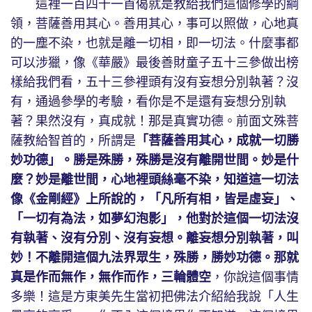
這裡一百四十一首偈就是教給我們這個修學的綱
領，菩薩善用其心。善用其心，事可以照做，心地真
的一塵不染，也就是離一切相，即一切法。什麼事都
可以涉獵，像《華嚴》最後善財童子五十三參做出榜
樣給我們看，五十三參裡頭有沒有妄想分別執著？沒
有，通過參學的考驗，看你是不是還有妄想分別執
著？果然沒有，真成就！那是真實功德。前面文殊菩
薩教給智首的，所謂是
「菩薩善用其心，成就一切勝
妙功德」。勝是殊勝，殊勝是沒有離開世間。妙是什
麼？妙是離世間，心地裡頭絲毫不染，知道這一切法
像《金剛經》上所說的，「凡所有相，皆是虛妄」、
「一切有為法，如夢幻泡影」，他對於這個一切法沒
有執著、沒有分別、沒有妄想。離妄想分別執著，叫
妙！不離開這個九法界眾生，殊勝，勝妙功德。那就
真是作而無作，無作而作，三輪體空
，你說這個事情
多樂！這是方東美先生當初把佛法介紹給我說「人生