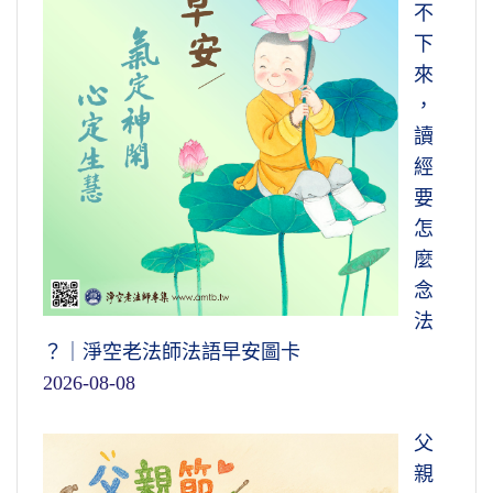
不
下
來
，
讀
經
要
怎
麼
念
法
？｜淨空老法師法語早安圖卡
2026-08-08
父
親