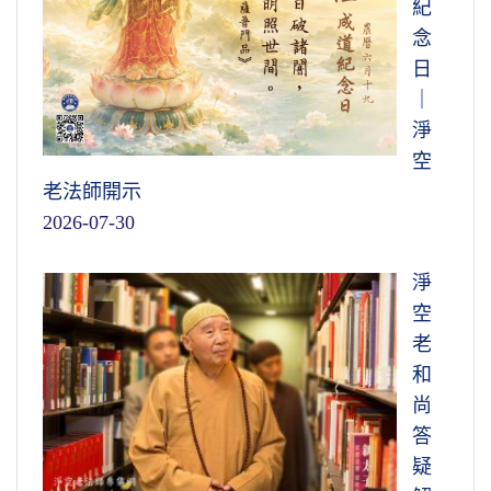
紀
念
日
｜
淨
空
老法師開示
2026-07-30
淨
空
老
和
尚
答
疑