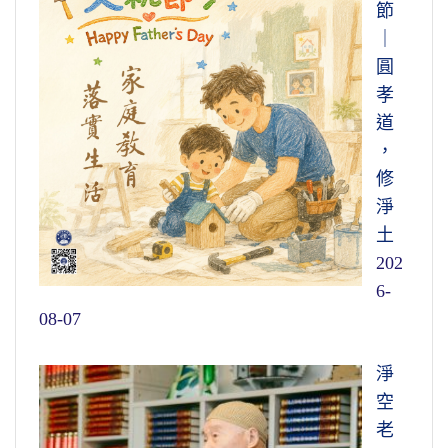
節
｜
圓
孝
道
，
修
淨
土
202
6-
08-07
淨
空
老