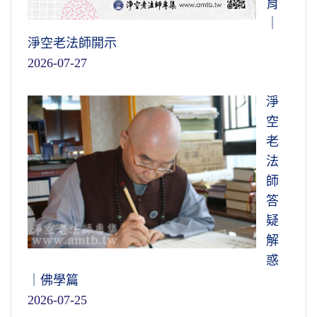
育
｜
淨空老法師開示
2026-07-27
淨
空
老
法
師
答
疑
解
惑
｜佛學篇
2026-07-25