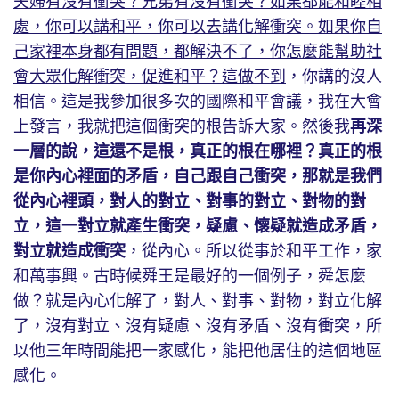
夫婦有沒有衝突？兄弟有沒有衝突？如果都能和睦相
處，你可以講和平，你可以去講化解衝突。如果你自
己家裡本身都有問題，都解決不了，你怎麼能幫助社
會大眾化解衝突，促進和平？這做不到
，你講的沒人
相信。這是我參加很多次的國際和平會議，我在大會
上發言，我就把這個衝突的根告訴大家。然後我
再深
一層的說，這還不是根，真正的根在哪裡？真正的根
是你內心裡面的矛盾，自己跟自己衝突，那就是我們
從內心裡頭，對人的對立、對事的對立、對物的對
立，這一對立就產生衝突，疑慮、懷疑就造成矛盾，
對立就造成衝突
，從內心。所以從事於和平工作，家
和萬事興。古時候舜王是最好的一個例子，舜怎麼
做？就是內心化解了，對人、對事、對物，對立化解
了，沒有對立、沒有疑慮、沒有矛盾、沒有衝突，所
以他三年時間能把一家感化，能把他居住的這個地區
感化。