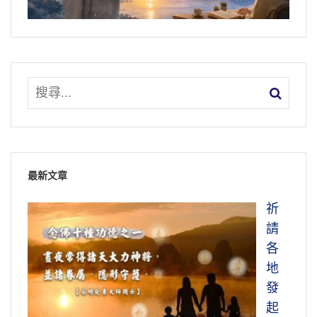
最新文章
祈
請
各
地
發
起