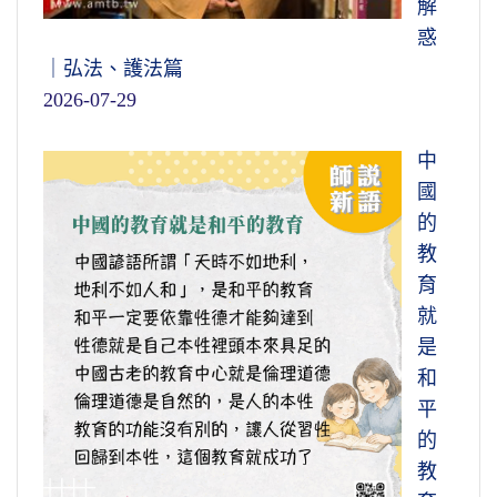
解
惑
｜弘法、護法篇
2026-07-29
中
國
的
教
育
就
是
和
平
的
教