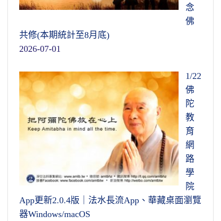
念
佛
共修(本期統計至8月底)
2026-07-01
1/22
佛
陀
教
育
網
路
學
院
App更新2.0.4版｜法水長流App、華藏桌面瀏覽
器Windows/macOS