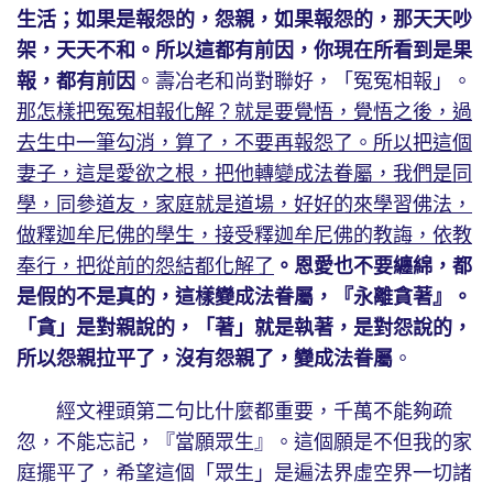
生活；如果是報怨的，怨親，如果報怨的，那天天吵
架，天天不和。所以這都有前因，你現在所看到是果
報，都有前因
。壽冶老和尚對聯好，「冤冤相報」。
那怎樣把冤冤相報化解？就是要覺悟，覺悟之後，過
去生中一筆勾消，算了，不要再報怨了。所以把這個
妻子，這是愛欲之根，把他轉變成法眷屬，我們是同
學，同參道友，家庭就是道場，好好的來學習佛法，
做釋迦牟尼佛的學生，接受釋迦牟尼佛的教誨，依教
奉行，把從前的怨結都化解了
。恩愛也不要纏綿，都
是假的不是真的，這樣變成法眷屬，『永離貪著』。
「貪」是對親說的，「著」就是執著，是對怨說的，
所以怨親拉平了，沒有怨親了，變成法眷屬
。
經文裡頭第二句比什麼都重要，千萬不能夠疏
忽，不能忘記，『當願眾生』。這個願是不但我的家
庭擺平了，希望這個「眾生」是遍法界虛空界一切諸