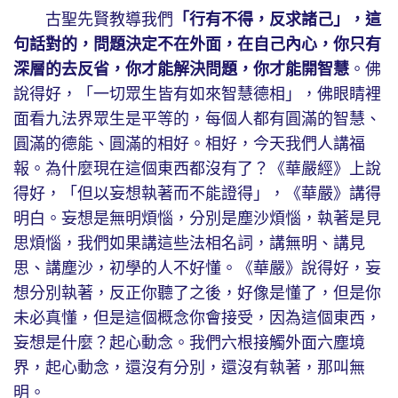
古聖先賢教導我們
「行有不得，反求諸己」，這
句話對的，問題決定不在外面，在自己內心，你只有
深層的去反省，你才能解決問題，你才能開智慧
。佛
說得好，「一切眾生皆有如來智慧德相」，佛眼睛裡
面看九法界眾生是平等的，每個人都有圓滿的智慧、
圓滿的德能、圓滿的相好。相好，今天我們人講福
報。為什麼現在這個東西都沒有了？《華嚴經》上說
得好，「但以妄想執著而不能證得」，《華嚴》講得
明白。妄想是無明煩惱，分別是塵沙煩惱，執著是見
思煩惱，我們如果講這些法相名詞，講無明、講見
思、講塵沙，初學的人不好懂。《華嚴》說得好，妄
想分別執著，反正你聽了之後，好像是懂了，但是你
未必真懂，但是這個概念你會接受，因為這個東西，
妄想是什麼？起心動念。我們六根接觸外面六塵境
界，起心動念，還沒有分別，還沒有執著，那叫無
明。