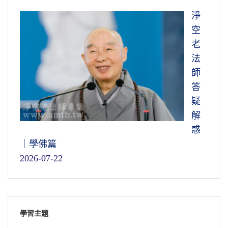
淨
空
老
法
師
答
疑
解
惑
｜學佛篇
2026-07-22
學習主題