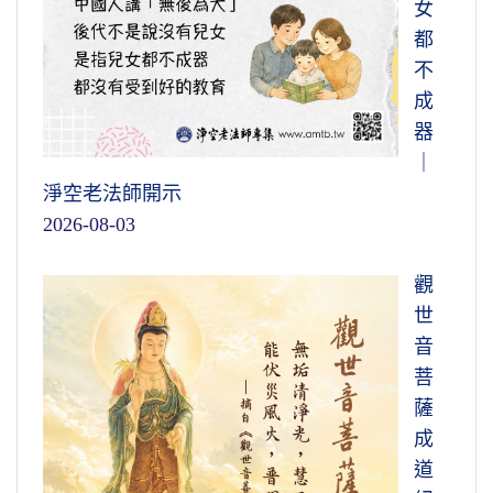
女
都
不
成
器
｜
淨空老法師開示
2026-08-03
觀
世
音
菩
薩
成
道