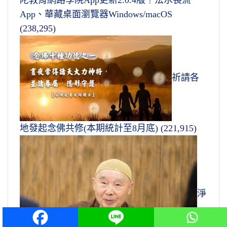
陀教育網路學院App更新2.0.4版｜法水長流
App、華藏桌面瀏覽器Windows/macOS
(238,295)
祈請各
地發起念佛共修(本期統計至8月底)
(221,915)
淨