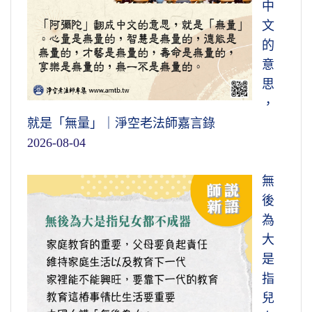
中
文
的
意
思
，
就是「無量」｜淨空老法師嘉言錄
2026-08-04
無
後
為
大
是
指
兒