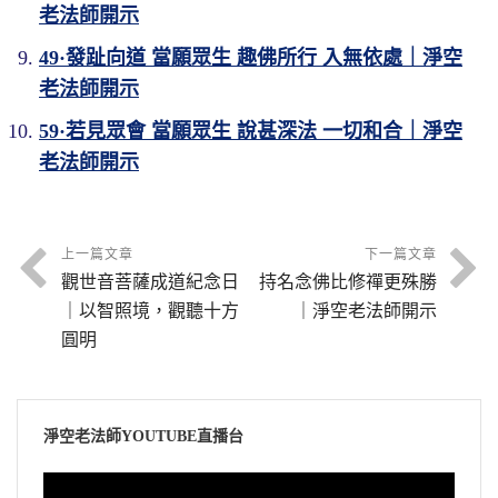
老法師開示
49·發趾向道 當願眾生 趣佛所行 入無依處｜淨空
老法師開示
59·若見眾會 當願眾生 說甚深法 一切和合｜淨空
老法師開示
上一篇文章
下一篇文章
觀世音菩薩成道紀念日
持名念佛比修禪更殊勝
｜以智照境，觀聽十方
｜淨空老法師開示
圓明
淨空老法師YOUTUBE直播台
視