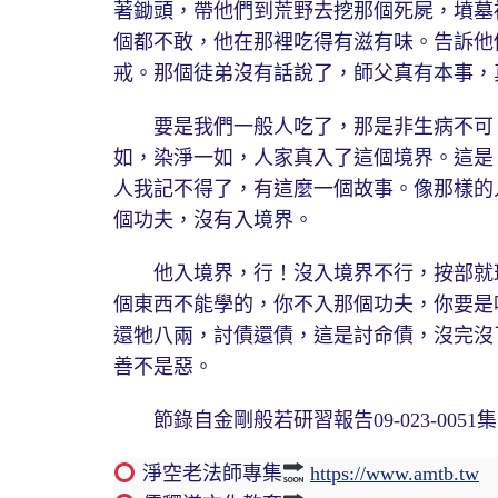
著鋤頭，帶他們到荒野去挖那個死屍，墳墓
個都不敢，他在那裡吃得有滋有味。告訴他
戒。那個徒弟沒有話說了，師父真有本事，
要是我們一般人吃了，那是非生病不可，
如，染淨一如，人家真入了這個境界。這是
人我記不得了，有這麼一個故事。像那樣的
個功夫，沒有入境界。
他入境界，行！沒入境界不行，按部就班
個東西不能學的，你不入那個功夫，你要是
還牠八兩，討債還債，這是討命債，沒完沒
善不是惡。
節錄自金剛般若研習報告09-023-0051集19
淨空老法師專集
https://www.amtb.tw