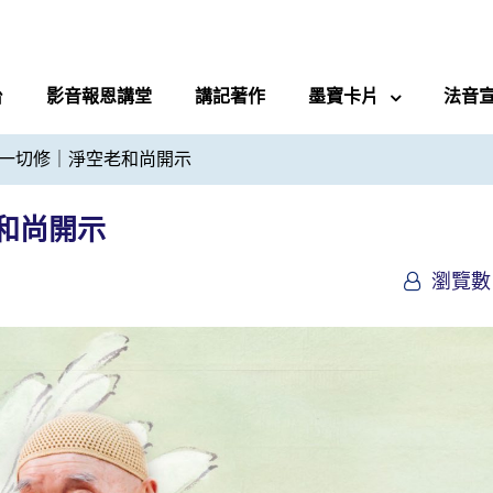
台
影音報恩講堂
講記著作
墨寶卡片
法音
一切修｜淨空老和尚開示
和尚開示
瀏覽數 