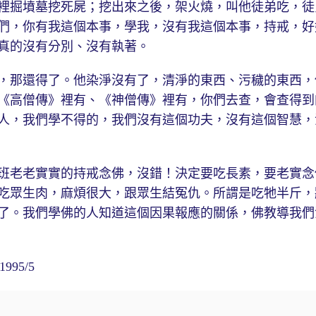
裡掘墳墓挖死屍；挖出來之後，架火燒，叫他徒弟吃，徒
們，你有我這個本事，學我，沒有我這個本事，持戒，好
真的沒有分別、沒有執著。
那還得了。他染淨沒有了，清淨的東西、污穢的東西，
《高僧傳》裡有、《神僧傳》裡有，你們去查，會查得到
人，我們學不得的，我們沒有這個功夫，沒有這個智慧，
老老實實的持戒念佛，沒錯！決定要吃長素，要老實念
吃眾生肉，麻煩很大，跟眾生結冤仇。所謂是吃牠半斤，
了。我們學佛的人知道這個因果報應的關係，佛教導我們
95/5