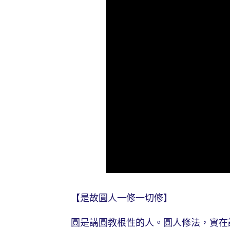
【是故圓人一修一切修】
圓是講圓教根性的人。圓人修法，實在講