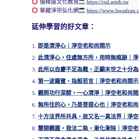
儒釋道文化教育
https://rsd.amtb.tw
華藏淨宗弘化網
https://www.hwadzan.
延伸學習的好文章：
即是清淨心｜淨空老和尚開示
此清淨心，住處無方所，用時無痕跡｜淨
此所以自慶不足為難，正顯末世之十分為
第一波羅蜜，指般若言｜淨空老和尚開示
觀照功行深醇，一心清淨｜淨空老和尚開
無所住的心，乃是菩提心也｜淨空老和尚
十方法界所共具，故又名一真法界｜淨空
慧開觀圓，我法二執，漸化漸除｜淨空老