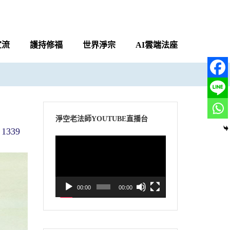
宣流
護持修福
世界淨宗
AI雲端法座
淨空老法師YOUTUBE直播台
1339
視
訊
播
放
00:00
00:00
器