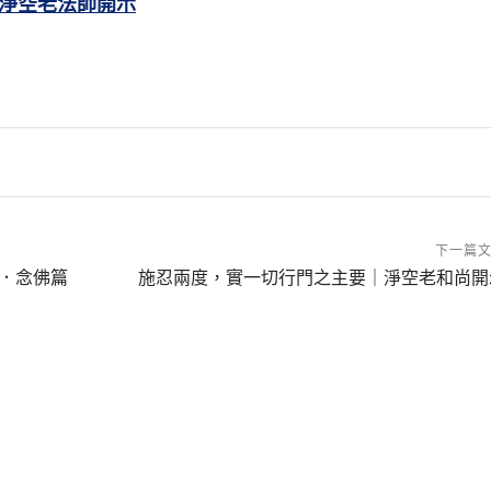
淨空老法師開示
下一篇
．念佛篇
施忍兩度，實一切行門之主要｜淨空老和尚開