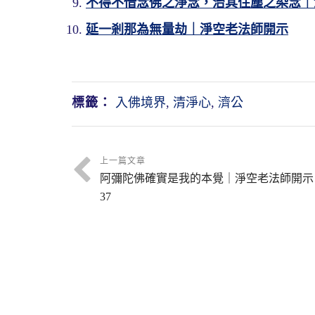
不得不借念佛之淨念，治其住塵之染念｜
延一剎那為無量劫｜淨空老法師開示
標籤：
入佛境界
,
清淨心
,
濟公
上一篇文章
阿彌陀佛確實是我的本覺｜淨空老法師開示
37