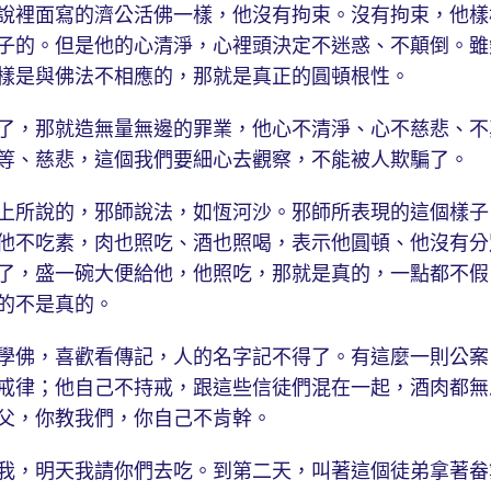
說裡面寫的濟公活佛一樣，他沒有拘束。沒有拘束，他樣
子的。但是他的心清淨，心裡頭決定不迷惑、不顛倒。雖
樣是與佛法不相應的，那就是真正的圓頓根性。
，那就造無量無邊的罪業，他心不清淨、心不慈悲、不
等、慈悲，這個我們要細心去觀察，不能被人欺騙了。
所說的，邪師說法，如恆河沙。邪師所表現的這個樣子
他不吃素，肉也照吃、酒也照喝，表示他圓頓、他沒有分
了，盛一碗大便給他，他照吃，那就是真的，一點都不假
的不是真的。
佛，喜歡看傳記，人的名字記不得了。有這麼一則公案
戒律；他自己不持戒，跟這些信徒們混在一起，酒肉都無
父，你教我們，你自己不肯幹。
，明天我請你們去吃。到第二天，叫著這個徒弟拿著畚