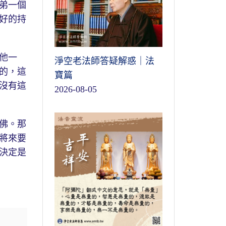
弟一個
好的持
他一
淨空老法師答疑解惑｜法
的，這
寶篇
沒有這
2026-08-05
佛。那
將來要
決定是