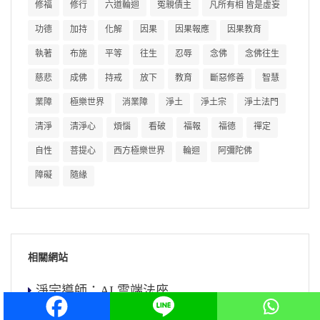
修福
修行
六道輪迴
冤親債主
凡所有相 皆是虛妄
功德
加持
化解
因果
因果報應
因果教育
執著
布施
平等
往生
忍辱
念佛
念佛往生
慈悲
成佛
持戒
放下
教育
斷惡修善
智慧
業障
極樂世界
消業障
淨土
淨土宗
淨土法門
清淨
清淨心
煩惱
看破
福報
福德
禪定
自性
菩提心
西方極樂世界
輪迴
阿彌陀佛
障礙
隨緣
相關網站
淨宗導師：AI 雲端法座