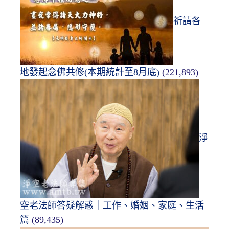
祈請各
地發起念佛共修(本期統計至8月底)
(221,893)
淨
空老法師答疑解惑｜工作、婚姻、家庭、生活
篇
(89,435)