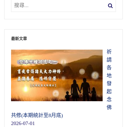
最新文章
祈
請
各
地
發
起
念
佛
共修(本期統計至8月底)
2026-07-01