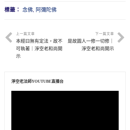
標籤：
念佛
,
阿彌陀佛
上一篇文章
下一篇文章
本經曰無有定法，故不
是故圓人一修一切修｜
可執著｜淨空老和尚開
淨空老和尚開示
示
淨空老法師YOUTUBE直播台
視
訊
播
放
器