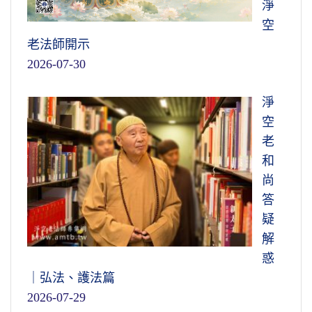
淨
空
老法師開示
2026-07-30
淨
空
老
和
尚
答
疑
解
惑
｜弘法、護法篇
2026-07-29