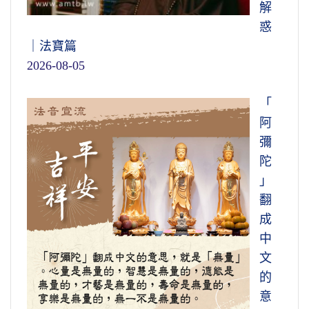
解
惑
｜法寶篇
2026-08-05
「
阿
彌
陀
」
翻
成
中
文
的
意