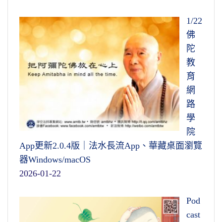
1/22
佛
陀
教
育
網
路
學
院
App更新2.0.4版｜法水長流App、華藏桌面瀏覽
器Windows/macOS
2026-01-22
Pod
cast