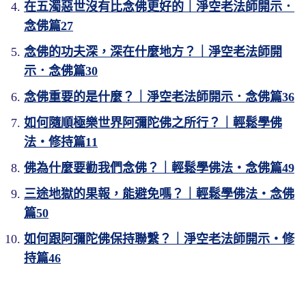
在五濁惡世沒有比念佛更好的｜淨空老法師開示．
念佛篇27
念佛的功夫深，深在什麼地方？｜淨空老法師開
示．念佛篇30
念佛重要的是什麼？｜淨空老法師開示．念佛篇36
如何隨順極樂世界阿彌陀佛之所行？｜輕鬆學佛
法・修持篇11
佛為什麼要勸我們念佛？｜輕鬆學佛法・念佛篇49
三途地獄的果報，能避免嗎？｜輕鬆學佛法・念佛
篇50
如何跟阿彌陀佛保持聯繫？｜淨空老法師開示・修
持篇46