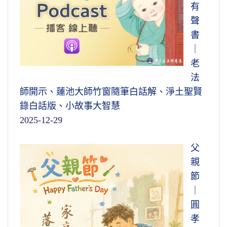
有
聲
書
｜
老
法
師開示、蓮池大師竹窗隨筆白話解、淨土聖賢
錄白話版、小故事大智慧
2025-12-29
父
親
節
｜
圓
孝