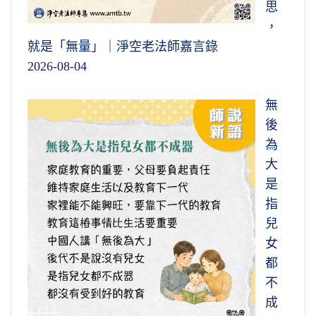
思
，
就是「無量」｜淨空老法師嘉言錄
2026-08-04
無
後
為
大
是
指
兒
女
都
不
成