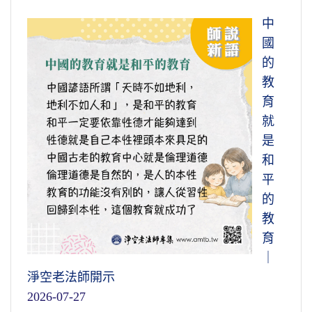
中
國
的
教
育
就
是
和
平
的
教
育
｜
淨空老法師開示
2026-07-27