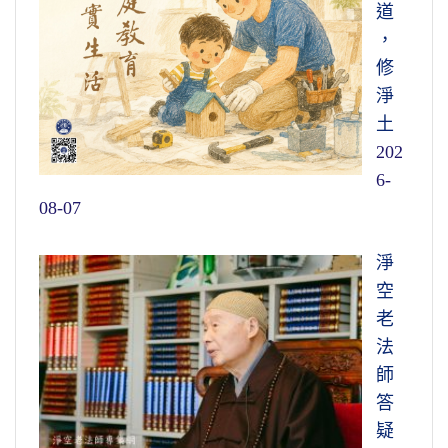
道
，
修
淨
土
202
6-
08-07
淨
空
老
法
師
答
疑