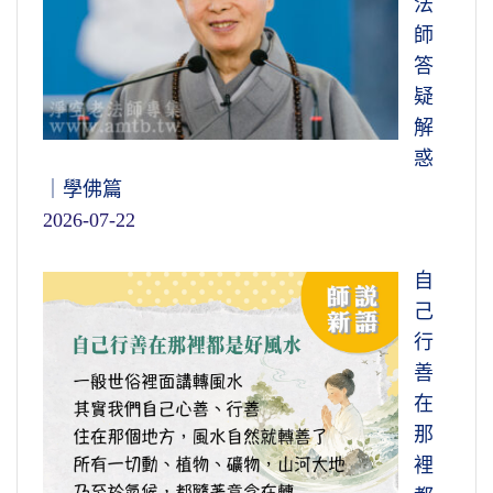
法
師
答
疑
解
惑
｜學佛篇
2026-07-22
自
己
行
善
在
那
裡