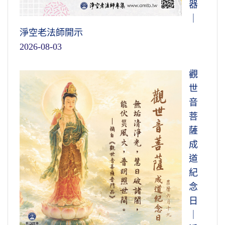
器
｜
淨空老法師開示
2026-08-03
觀
世
音
菩
薩
成
道
紀
念
日
｜