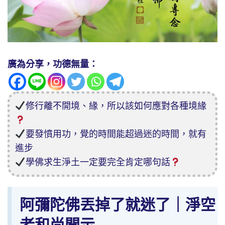
廣為分享，功德無量：
修行離不開境、緣，所以該如何應對各種境緣
要發憤用功，覺的時間能超過迷的時間，就有
進步
學佛求生淨土一定要完全肯定哪句話
阿彌陀佛丟掉了就迷了｜淨空
老和尚開示