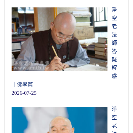
淨
空
老
法
師
答
疑
解
惑
｜佛學篇
2026-07-25
淨
空
老